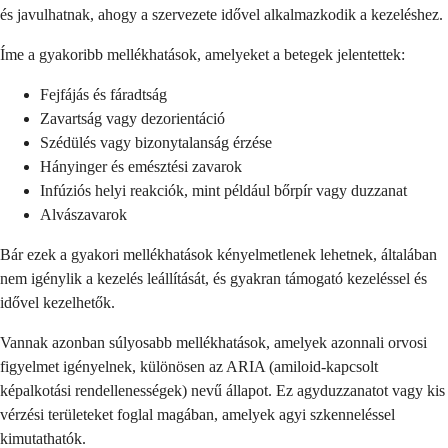
és javulhatnak, ahogy a szervezete idővel alkalmazkodik a kezeléshez.
Íme a gyakoribb mellékhatások, amelyeket a betegek jelentettek:
Fejfájás és fáradtság
Zavartság vagy dezorientáció
Szédülés vagy bizonytalanság érzése
Hányinger és emésztési zavarok
Infúziós helyi reakciók, mint például bőrpír vagy duzzanat
Alvászavarok
Bár ezek a gyakori mellékhatások kényelmetlenek lehetnek, általában
nem igénylik a kezelés leállítását, és gyakran támogató kezeléssel és
idővel kezelhetők.
Vannak azonban súlyosabb mellékhatások, amelyek azonnali orvosi
figyelmet igényelnek, különösen az ARIA (amiloid-kapcsolt
képalkotási rendellenességek) nevű állapot. Ez agyduzzanatot vagy kis
vérzési területeket foglal magában, amelyek agyi szkenneléssel
kimutathatók.