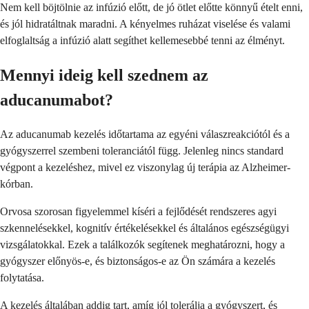
Nem kell böjtölnie az infúzió előtt, de jó ötlet előtte könnyű ételt enni,
és jól hidratáltnak maradni. A kényelmes ruházat viselése és valami
elfoglaltság a infúzió alatt segíthet kellemesebbé tenni az élményt.
Mennyi ideig kell szednem az
aducanumabot?
Az aducanumab kezelés időtartama az egyéni válaszreakciótól és a
gyógyszerrel szembeni toleranciától függ. Jelenleg nincs standard
végpont a kezeléshez, mivel ez viszonylag új terápia az Alzheimer-
kórban.
Orvosa szorosan figyelemmel kíséri a fejlődését rendszeres agyi
szkennelésekkel, kognitív értékelésekkel és általános egészségügyi
vizsgálatokkal. Ezek a találkozók segítenek meghatározni, hogy a
gyógyszer előnyös-e, és biztonságos-e az Ön számára a kezelés
folytatása.
A kezelés általában addig tart, amíg jól tolerálja a gyógyszert, és