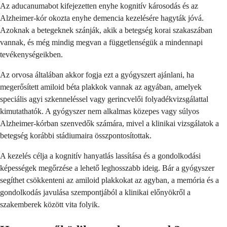
Az aducanumabot kifejezetten enyhe kognitív károsodás és az
Alzheimer-kór okozta enyhe demencia kezelésére hagyták jóvá.
Azoknak a betegeknek szánják, akik a betegség korai szakaszában
vannak, és még mindig megvan a függetlenségük a mindennapi
tevékenységeikben.
Az orvosa általában akkor fogja ezt a gyógyszert ajánlani, ha
megerősített amiloid béta plakkok vannak az agyában, amelyek
speciális agyi szkenneléssel vagy gerincvelői folyadékvizsgálattal
kimutathatók. A gyógyszer nem alkalmas közepes vagy súlyos
Alzheimer-kórban szenvedők számára, mivel a klinikai vizsgálatok a
betegség korábbi stádiumaira összpontosítottak.
A kezelés célja a kognitív hanyatlás lassítása és a gondolkodási
képességek megőrzése a lehető leghosszabb ideig. Bár a gyógyszer
segíthet csökkenteni az amiloid plakkokat az agyban, a memória és a
gondolkodás javulása szempontjából a klinikai előnyökről a
szakemberek között vita folyik.