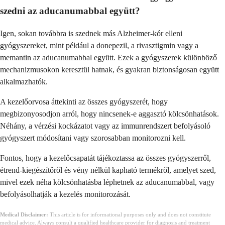
szedni az aducanumabbal együtt?
Igen, sokan továbbra is szednek más Alzheimer-kór elleni
gyógyszereket, mint például a donepezil, a rivasztigmin vagy a
memantin az aducanumabbal együtt. Ezek a gyógyszerek különböző
mechanizmusokon keresztül hatnak, és gyakran biztonságosan együtt
alkalmazhatók.
A kezelőorvosa áttekinti az összes gyógyszerét, hogy
megbizonyosodjon arról, hogy nincsenek-e aggasztó kölcsönhatások.
Néhány, a vérzési kockázatot vagy az immunrendszert befolyásoló
gyógyszert módosítani vagy szorosabban monitorozni kell.
Fontos, hogy a kezelőcsapatát tájékoztassa az összes gyógyszerről,
étrend-kiegészítőről és vény nélkül kapható termékről, amelyet szed,
mivel ezek néha kölcsönhatásba léphetnek az aducanumabbal, vagy
befolyásolhatják a kezelés monitorozását.
Medical Disclaimer:
This article is for informational purposes only and does not constitute
medical advice. Always consult a qualified healthcare provider for diagnosis and treatment