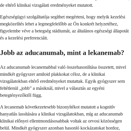
de eltérő klinikai vizsgálati eredményeket mutatott.
Egészségügyi szolgáltatója segíthet megérteni, hogy melyik kezelési
megközelítés lehet a legmegfelelőbb az Ön konkrét helyzetéhez,
figyelembe véve a betegség stádiumát, az általános egészségi állapotát
és a kezelési preferenciáit.
Jobb az aducanumab, mint a lekanemab?
Az aducanumab lecanemabbal való összehasonlítása összetett, mivel
mindkét gyógyszer amiloid plakkokat céloz, de a klinikai
vizsgálatokban eltérő eredményeket mutattak. Egyik gyógyszer sem
feltétlenül „jobb” a másiknál, mivel a választás az egyéni
betegtényezőktől függ.
A lecanemab következetesebb bizonyítékot mutatott a kognitív
hanyatlás lassítására a klinikai vizsgálatokban, míg az aducanumab
klinikai előnyei ellentmondásosabbak voltak az orvosi közösségen
belül. Mindkét gyógyszer azonban hasonló kockázatokat hordoz,