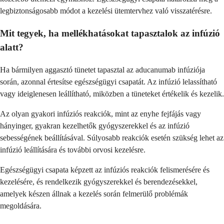
legbiztonságosabb módot a kezelési ütemtervhez való visszatérésre.
Mit tegyek, ha mellékhatásokat tapasztalok az infúzió
alatt?
Ha bármilyen aggasztó tünetet tapasztal az aducanumab infúziója
során, azonnal értesítse egészségügyi csapatát. Az infúzió lelassítható
vagy ideiglenesen leállítható, miközben a tüneteket értékelik és kezelik.
Az olyan gyakori infúziós reakciók, mint az enyhe fejfájás vagy
hányinger, gyakran kezelhetők gyógyszerekkel és az infúzió
sebességének beállításával. Súlyosabb reakciók esetén szükség lehet az
infúzió leállítására és további orvosi kezelésre.
Egészségügyi csapata képzett az infúziós reakciók felismerésére és
kezelésére, és rendelkezik gyógyszerekkel és berendezésekkel,
amelyek készen állnak a kezelés során felmerülő problémák
megoldására.