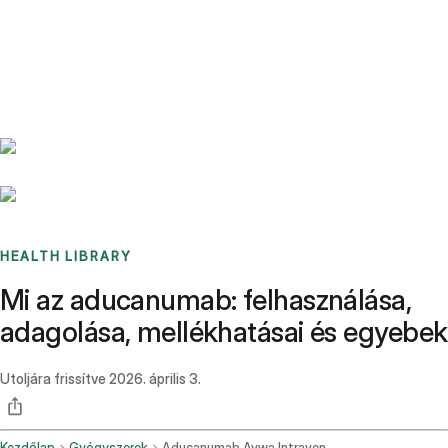
Benchmarks
Stories
FAQ
Sign up / Log in
HEALTH LIBRARY
Mi az aducanumab: felhasználása,
adagolása, mellékhatásai és egyebek
Utoljára frissítve
2026. április 3.
Kezdőlap
Gyógyszerek
Aducanumab Avwa Intravenous Route