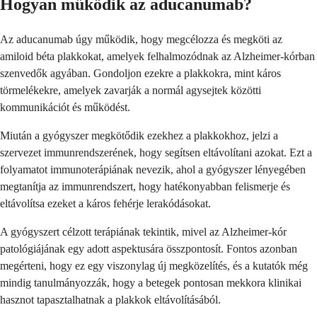
Hogyan működik az aducanumab?
Az aducanumab úgy működik, hogy megcélozza és megköti az
amiloid béta plakkokat, amelyek felhalmozódnak az Alzheimer-kórban
szenvedők agyában. Gondoljon ezekre a plakkokra, mint káros
törmelékekre, amelyek zavarják a normál agysejtek közötti
kommunikációt és működést.
Miután a gyógyszer megkötődik ezekhez a plakkokhoz, jelzi a
szervezet immunrendszerének, hogy segítsen eltávolítani azokat. Ezt a
folyamatot immunoterápiának nevezik, ahol a gyógyszer lényegében
megtanítja az immunrendszert, hogy hatékonyabban felismerje és
eltávolítsa ezeket a káros fehérje lerakódásokat.
A gyógyszert célzott terápiának tekintik, mivel az Alzheimer-kór
patológiájának egy adott aspektusára összpontosít. Fontos azonban
megérteni, hogy ez egy viszonylag új megközelítés, és a kutatók még
mindig tanulmányozzák, hogy a betegek pontosan mekkora klinikai
hasznot tapasztalhatnak a plakkok eltávolításából.