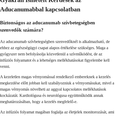
Gyakran Ismételt Kérdések az
Aducanumabbal kapcsolatban
Biztonságos az aducanumab szívbetegségben
szenvedők számára?
Az aducanumab szívbetegségben szenvedőknél is alkalmazható, de
ehhez az egészségügyi csapat alapos értékelése szükséges. Maga a
gyógyszer nem befolyásolja közvetlenül a szívműködést, de az
infúziós folyamatot és a lehetséges mellékhatásokat figyelembe kell
venni.
A kezeletlen magas vérnyomással rendelkező embereknek a kezelés
megkezdése előtt jobban kell szabályozniuk a vérnyomásukat, mivel a
magas vérnyomás növelheti az aggyal kapcsolatos mellékhatások
kockázatát. Kardiológusa és neurológusa együttműködik annak
meghatározásában, hogy a kezelés megfelelő-e.
Az infúziós folyamat magában foglalja az életjelek monitorozását, ami