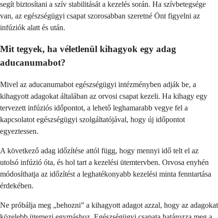
segít biztosítani a szív stabilitását a kezelés során. Ha szívbetegsége
van, az egészségügyi csapat szorosabban szeretné Önt figyelni az
infúziók alatt és után.
Mit tegyek, ha véletlenül kihagyok egy adag
aducanumabot?
Mivel az aducanumabot egészségügyi intézményben adják be, a
kihagyott adagokat általában az orvosi csapat kezeli. Ha kihagy egy
tervezett infúziós időpontot, a lehető leghamarabb vegye fel a
kapcsolatot egészségügyi szolgáltatójával, hogy új időpontot
egyeztessen.
A következő adag időzítése attól függ, hogy mennyi idő telt el az
utolsó infúzió óta, és hol tart a kezelési ütemtervben. Orvosa enyhén
módosíthatja az időzítést a leghatékonyabb kezelési minta fenntartása
érdekében.
Ne próbálja meg „behozni” a kihagyott adagot azzal, hogy az adagokat
közelebb ütemezi egymáshoz. Egészségügyi csapata határozza meg a