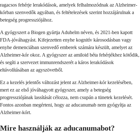
ragacsos fehérje lerakódások, amelyek felhalmozódnak az Alzheimer-
kórban szenvedők agyában, és feltételezések szerint hozzájárulnak a
betegség progressziójához.
A gyógyszert a Biogen gyártja Aduhelm néven, és 2021-ben kapott
FDA-jóváhagyást. Kifejezetten enyhe kognitív károsodásban vagy
enyhe demenciában szenvedő emberek számára készült, amelyet az
Alzheimer-kór okoz. A gyógyszer az amiloid béta fehérjékhez kötődik,
és segíti a szervezet immunrendszerét a káros lerakódások
eltávolításában az agyszövetből.
Ez a kezelés jelentős változást jelent az Alzheimer-kór kezelésében,
mert ez az első jóváhagyott gyógyszer, amely a betegség
progressziójának lassítását célozza, nem csupán a tünetek kezelését.
Fontos azonban megérteni, hogy az aducanumab nem gyógyítja az
Alzheimer-kórt.
Mire használják az aducanumabot?