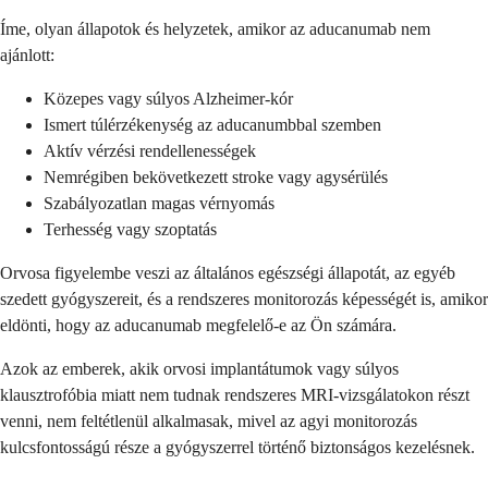
Íme, olyan állapotok és helyzetek, amikor az aducanumab nem
ajánlott:
Közepes vagy súlyos Alzheimer-kór
Ismert túlérzékenység az aducanumbbal szemben
Aktív vérzési rendellenességek
Nemrégiben bekövetkezett stroke vagy agysérülés
Szabályozatlan magas vérnyomás
Terhesség vagy szoptatás
Orvosa figyelembe veszi az általános egészségi állapotát, az egyéb
szedett gyógyszereit, és a rendszeres monitorozás képességét is, amikor
eldönti, hogy az aducanumab megfelelő-e az Ön számára.
Azok az emberek, akik orvosi implantátumok vagy súlyos
klausztrofóbia miatt nem tudnak rendszeres MRI-vizsgálatokon részt
venni, nem feltétlenül alkalmasak, mivel az agyi monitorozás
kulcsfontosságú része a gyógyszerrel történő biztonságos kezelésnek.