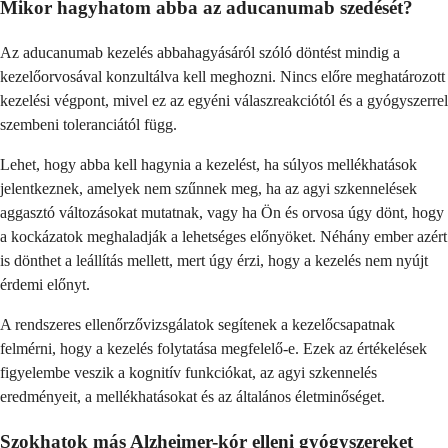
Mikor hagyhatom abba az aducanumab szedését?
Az aducanumab kezelés abbahagyásáról szóló döntést mindig a
kezelőorvosával konzultálva kell meghozni. Nincs előre meghatározott
kezelési végpont, mivel ez az egyéni válaszreakciótól és a gyógyszerrel
szembeni toleranciától függ.
Lehet, hogy abba kell hagynia a kezelést, ha súlyos mellékhatások
jelentkeznek, amelyek nem szűnnek meg, ha az agyi szkennelések
aggasztó változásokat mutatnak, vagy ha Ön és orvosa úgy dönt, hogy
a kockázatok meghaladják a lehetséges előnyöket. Néhány ember azért
is dönthet a leállítás mellett, mert úgy érzi, hogy a kezelés nem nyújt
érdemi előnyt.
A rendszeres ellenőrzővizsgálatok segítenek a kezelőcsapatnak
felmérni, hogy a kezelés folytatása megfelelő-e. Ezek az értékelések
figyelembe veszik a kognitív funkciókat, az agyi szkennelés
eredményeit, a mellékhatásokat és az általános életminőséget.
Szokhatok más Alzheimer-kór elleni gyógyszereket