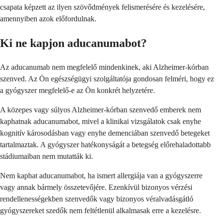
csapata képzett az ilyen szövődmények felismerésére és kezelésére,
amennyiben azok előfordulnak.
Ki ne kapjon aducanumabot?
Az aducanumab nem megfelelő mindenkinek, aki Alzheimer-kórban
szenved. Az Ön egészségügyi szolgáltatója gondosan felméri, hogy ez
a gyógyszer megfelelő-e az Ön konkrét helyzetére.
A közepes vagy súlyos Alzheimer-kórban szenvedő emberek nem
kaphatnak aducanumabot, mivel a klinikai vizsgálatok csak enyhe
kognitív károsodásban vagy enyhe demenciában szenvedő betegeket
tartalmaztak. A gyógyszer hatékonyságát a betegség előrehaladottabb
stádiumaiban nem mutatták ki.
Nem kaphat aducanumabot, ha ismert allergiája van a gyógyszerre
vagy annak bármely összetevőjére. Ezenkívül bizonyos vérzési
rendellenességekben szenvedők vagy bizonyos véralvadásgátló
gyógyszereket szedők nem feltétlenül alkalmasak erre a kezelésre.