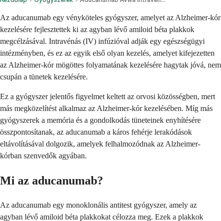
Az aducanumab egy vényköteles gyógyszer, amelyet az Alzheimer-kór
kezelésére fejlesztettek ki az agyban lévő amiloid béta plakkok
megcélzásával. Intravénás (IV) infúzióval adják egy egészségügyi
intézményben, és ez az egyik első olyan kezelés, amelyet kifejezetten
az Alzheimer-kór mögöttes folyamatának kezelésére hagytak jóvá, nem
csupán a tünetek kezelésére.
Ez a gyógyszer jelentős figyelmet keltett az orvosi közösségben, mert
más megközelítést alkalmaz az Alzheimer-kór kezelésében. Míg más
gyógyszerek a memória és a gondolkodás tüneteinek enyhítésére
összpontosítanak, az aducanumab a káros fehérje lerakódások
eltávolításával dolgozik, amelyek felhalmozódnak az Alzheimer-
kórban szenvedők agyában.
Mi az aducanumab?
Az aducanumab egy monoklonális antitest gyógyszer, amely az
agyban lévő amiloid béta plakkokat célozza meg. Ezek a plakkok