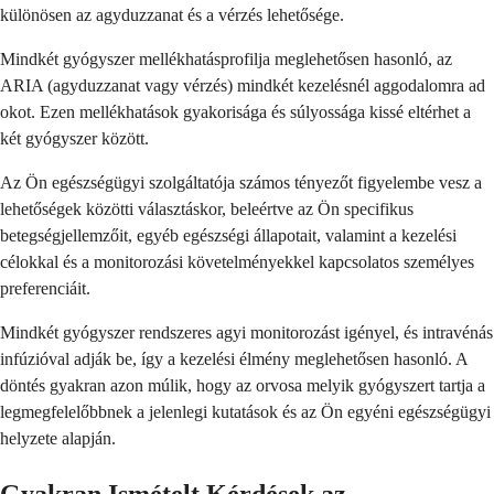
különösen az agyduzzanat és a vérzés lehetősége.
Mindkét gyógyszer mellékhatásprofilja meglehetősen hasonló, az
ARIA (agyduzzanat vagy vérzés) mindkét kezelésnél aggodalomra ad
okot. Ezen mellékhatások gyakorisága és súlyossága kissé eltérhet a
két gyógyszer között.
Az Ön egészségügyi szolgáltatója számos tényezőt figyelembe vesz a
lehetőségek közötti választáskor, beleértve az Ön specifikus
betegségjellemzőit, egyéb egészségi állapotait, valamint a kezelési
célokkal és a monitorozási követelményekkel kapcsolatos személyes
preferenciáit.
Mindkét gyógyszer rendszeres agyi monitorozást igényel, és intravénás
infúzióval adják be, így a kezelési élmény meglehetősen hasonló. A
döntés gyakran azon múlik, hogy az orvosa melyik gyógyszert tartja a
legmegfelelőbbnek a jelenlegi kutatások és az Ön egyéni egészségügyi
helyzete alapján.