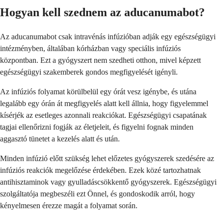
Hogyan kell szednem az aducanumabot?
Az aducanumabot csak intravénás infúzióban adják egy egészségügyi
intézményben, általában kórházban vagy speciális infúziós
központban. Ezt a gyógyszert nem szedheti otthon, mivel képzett
egészségügyi szakemberek gondos megfigyelését igényli.
Az infúziós folyamat körülbelül egy órát vesz igénybe, és utána
legalább egy órán át megfigyelés alatt kell állnia, hogy figyelemmel
kísérjék az esetleges azonnali reakciókat. Egészségügyi csapatának
tagjai ellenőrizni fogják az életjeleit, és figyelni fognak minden
aggasztó tünetet a kezelés alatt és után.
Minden infúzió előtt szükség lehet előzetes gyógyszerek szedésére az
infúziós reakciók megelőzése érdekében. Ezek közé tartozhatnak
antihisztaminok vagy gyulladáscsökkentő gyógyszerek. Egészségügyi
szolgáltatója megbeszéli ezt Önnel, és gondoskodik arról, hogy
kényelmesen érezze magát a folyamat során.