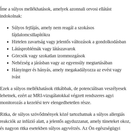
Íme a súlyos mellékhatások, amelyek azonnali orvosi ellátást
indokolnak:
Súlyos fejfájás, amely nem reagál a szokásos
fájdalomcsillapítókra
Hirtelen zavartság vagy jelentős változások a gondolkodásban
Látásproblémák vagy látászavarok
Görcsök vagy szokatlan izommozgások
Nehézség a járásban vagy az egyensúly megtartásában
Hányinger és hányás, amely megakadályozza az evést vagy
ivást
Ezek a súlyos mellékhatások ritkábbak, de potenciálisan veszélyesek
lehetnek, ezért az MRI-vizsgálatokkal végzett rendszeres agyi
monitorozás a kezelési terv elengedhetetlen része.
Ritka, de súlyos szövődmények közé tartozhatnak a súlyos allergiás
reakciók az infúzió alatt, a jelentős agyduzzanat, amely tüneteket okoz,
és nagyon ritka esetekben súlyos agyvérzés. Az Ön egészségügyi