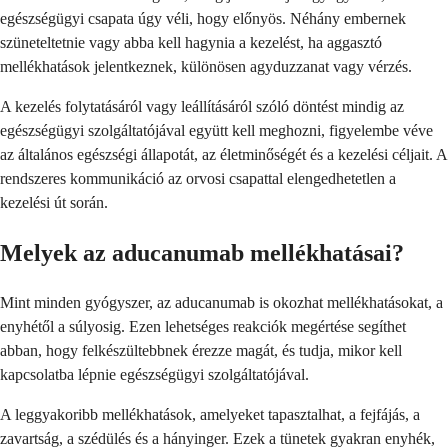
egészségügyi csapata úgy véli, hogy előnyös. Néhány embernek
szüneteltetnie vagy abba kell hagynia a kezelést, ha aggasztó
mellékhatások jelentkeznek, különösen agyduzzanat vagy vérzés.
A kezelés folytatásáról vagy leállításáról szóló döntést mindig az
egészségügyi szolgáltatójával együtt kell meghozni, figyelembe véve
az általános egészségi állapotát, az életminőségét és a kezelési céljait. A
rendszeres kommunikáció az orvosi csapattal elengedhetetlen a
kezelési út során.
Melyek az aducanumab mellékhatásai?
Mint minden gyógyszer, az aducanumab is okozhat mellékhatásokat, a
enyhétől a súlyosig. Ezen lehetséges reakciók megértése segíthet
abban, hogy felkészültebbnek érezze magát, és tudja, mikor kell
kapcsolatba lépnie egészségügyi szolgáltatójával.
A leggyakoribb mellékhatások, amelyeket tapasztalhat, a fejfájás, a
zavartság, a szédülés és a hányinger. Ezek a tünetek gyakran enyhék,