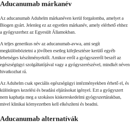
Aducanumab márkanév
Az aducanumab Aduhelm márkanéven kerül forgalomba, amelyet a
Biogen gyárt. Jelenleg ez az egyetlen márkanév, amely elérhető ehhez
a gyógyszerhez az Egyesült Államokban.
A teljes generikus név az aducanumab-avwa, ami segít
megkülönböztetni a jövőben esetleg kifejlesztésre kerülő egyéb
lehetséges készítményektől. Amikor erről a gyógyszerről beszél az
egészségügyi szolgáltatójával vagy a gyógyszerészével, mindkét néven
hivatkozhat rá.
Az Aduhelm csak speciális egészségügyi intézményekben érhető el, és
különleges kezelési és beadási eljárásokat igényel. Ezt a gyógyszert
nem kaphatja meg a szokásos kiskereskedelmi gyógyszertárakban,
mivel klinikai környezetben kell elkészíteni és beadni.
Aducanumab alternatívák