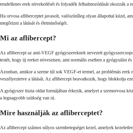
rendellenes erek növekedését és folyadék felhalmozódását okozzák a reti
Ha orvosa afliberceptet javasolt, valószínűleg olyan állapottal küzd, am
megőrizni a látását és életminőségét.
Mi az aflibercept?
Az aflibercept az anti-VEGF gyógyszereknek nevezett gyógyszercsoportho
testét, hogy új ereket növesztsen, ami normális esetben a gyógyulást és 
Azonban, amikor a szeme túl sok VEGF-et termel, az problémás erek növ
veszélyeztetve a látását. Az aflibercept beavatkozik, hogy blokkolja e
A gyógyszer tiszta oldat formájában érkezik, amelyet a szemorvosa közv
a legnagyobb szükség van rá.
Mire használják az afliberceptet?
Az aflibercept számos súlyos szembetegséget kezel, amelyek kezeletlen