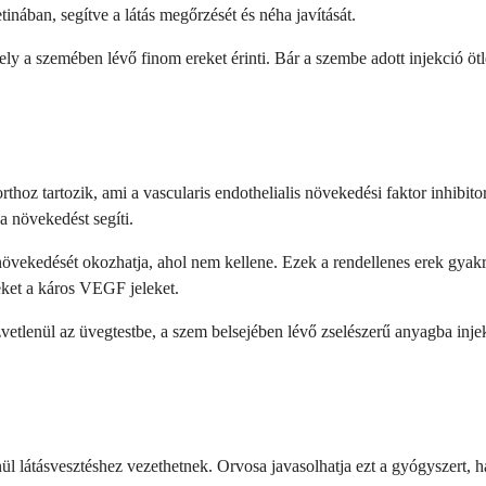
nában, segítve a látás megőrzését és néha javítását.
ely a szemében lévő finom ereket érinti. Bár a szembe adott injekció ötle
z tartozik, ami a vascularis endothelialis növekedési faktor inhibitora
a növekedést segíti.
ekedését okozhatja, ahol nem kellene. Ezek a rendellenes erek gyakran
zeket a káros VEGF jeleket.
etlenül az üvegtestbe, a szem belsejében lévő zselészerű anyagba injekt
ül látásvesztéshez vezethetnek. Orvosa javasolhatja ezt a gyógyszert, 