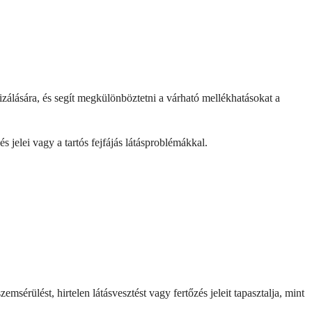
lizálására, és segít megkülönböztetni a várható mellékhatásokat a
s jelei vagy a tartós fejfájás látásproblémákkal.
érülést, hirtelen látásvesztést vagy fertőzés jeleit tapasztalja, mint