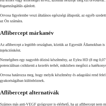
Ha terhes vagy terhességet tervez, azonnal beszélje meg ezt orvosával. 
fogamzásgátlás ajánlott.
Orvosa figyelembe veszi általános egészségi állapotát, az egyéb szedett
az Ön számára.
Aflibercept márkanév
Az aflibercept a legtöbb országban, köztük az Egyesült Államokban is 
injekciónként.
Nemrégiben egy nagyobb dózisú készítmény, az Eylea HD (8 mg 0,07 ml-e
potenciálisan csökkenti a kezelés terhét, miközben megőrzi a hatékony
Orvosa határozza meg, hogy melyik készítmény és adagolási rend felel
gyakoriságában különböznek.
Aflibercept alternatívák
Számos más anti-VEGF gyógyszer is elérhető, ha az aflibercept nem me