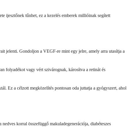
te ijesztőnek tűnhet, ez a kezelés emberek millióinak segített
it jelenti. Gondoljon a VEGF-re mint egy jelre, amely arra utasítja a
 folyadékot vagy vért szivárognak, károsítva a retinát és
ál. Ez a célzott megközelítés pontosan oda juttatja a gyógyszert, ahol
ha nedves korral összefüggő makuladegenerációja, diabéteszes