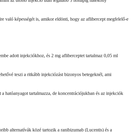
alamint az utolsó injekció után legalább 3 hónapig hatékony
re való képességét is, amikor eldönti, hogy az aflibercept megfelelő-e
mbe adott injekciókhoz, és 2 mg afliberceptet tartalmaz 0,05 ml
etővé teszi a ritkább injekciózást bizonyos betegeknél, ami
 a hatóanyagot tartalmazza, de koncentrációjukban és az injekciók
bb alternatívák közé tartozik a ranibizumab (Lucentis) és a