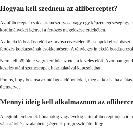
Hogyan kell szednem az afliberceptet?
Az afliberceptet csak a szemészorvosa vagy egy képzett egészségügyi sz
körülményeket igényel a fertőzés megelőzése érdekében.
Az injekció beadása előtt az orvosa érzéstelenítő cseppekkel zsibbasztj
fertőzés kockázatának csökkentésére. A tényleges injekció beadása csak
Nem kell böjtölnie vagy kerülnie az ételt a kezelés előtt. Azonban gond
kezelés utáni szemcseppek használatával kapcsolatban.
Fontos, hogy betartsa az utólagos időpontokat, még akkor is, ha a látás
ütemtervet.
Mennyi ideig kell alkalmaznom az afliberc
A legtöbb embernek hónapokig vagy évekig tartó aflibercept injekciókra
válaszától és az alapbetegségének progressziójától függ.