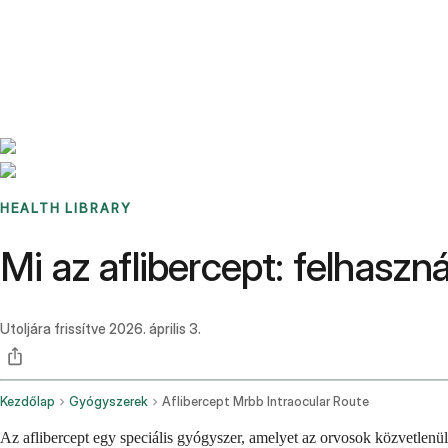
Benchmarks
Stories
FAQ
Sign up / Log in
HEALTH LIBRARY
Mi az aflibercept: felhaszn
Utoljára frissítve
2026. április 3.
Kezdőlap
Gyógyszerek
Aflibercept Mrbb Intraocular Route
Az aflibercept egy speciális gyógyszer, amelyet az orvosok közvetlenü