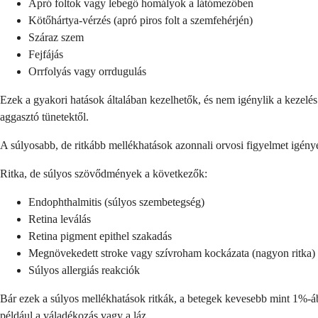
Apró foltok vagy lebegő homályok a látómezőben
Kötőhártya-vérzés (apró piros folt a szemfehérjén)
Száraz szem
Fejfájás
Orrfolyás vagy orrdugulás
Ezek a gyakori hatások általában kezelhetők, és nem igénylik a kezelés 
aggasztó tünetektől.
A súlyosabb, de ritkább mellékhatások azonnali orvosi figyelmet igényelne
Ritka, de súlyos szövődmények a következők:
Endophthalmitis (súlyos szembetegség)
Retina leválás
Retina pigment epithel szakadás
Megnövekedett stroke vagy szívroham kockázata (nagyon ritka)
Súlyos allergiás reakciók
Bár ezek a súlyos mellékhatások ritkák, a betegek kevesebb mint 1%-ában
például a váladékozás vagy a láz.