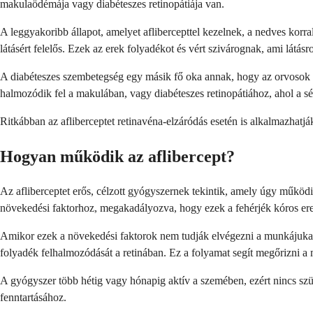
makulaödémája vagy diabéteszes retinopátiája van.
A leggyakoribb állapot, amelyet aflibercepttel kezelnek, a nedves korr
látásért felelős. Ezek az erek folyadékot és vért szivárognak, ami látás
A diabéteszes szembetegség egy másik fő oka annak, hogy az orvosok afl
halmozódik fel a makulában, vagy diabéteszes retinopátiához, ahol a 
Ritkábban az afliberceptet retinavéna-elzáródás esetén is alkalmazhatj
Hogyan működik az aflibercept?
Az afliberceptet erős, célzott gyógyszernek tekintik, amely úgy műk
növekedési faktorhoz, megakadályozva, hogy ezek a fehérjék kóros ere
Amikor ezek a növekedési faktorok nem tudják elvégezni a munkájukat,
folyadék felhalmozódását a retinában. Ez a folyamat segít megőrizni a me
A gyógyszer több hétig vagy hónapig aktív a szemében, ezért nincs szüks
fenntartásához.