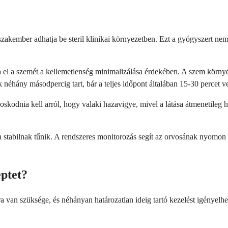
akember adhatja be steril klinikai környezetben. Ezt a gyógyszert nem s
a el a szemét a kellemetlenség minimalizálása érdekében. A szem környék
 néhány másodpercig tart, bár a teljes időpont általában 15-30 percet v
oskodnia kell arról, hogy valaki hazavigye, mivel a látása átmenetileg 
a stabilnak tűnik. A rendszeres monitorozás segít az orvosának nyomon k
eptet?
 van szüksége, és néhányan határozatlan ideig tartó kezelést igényelhet