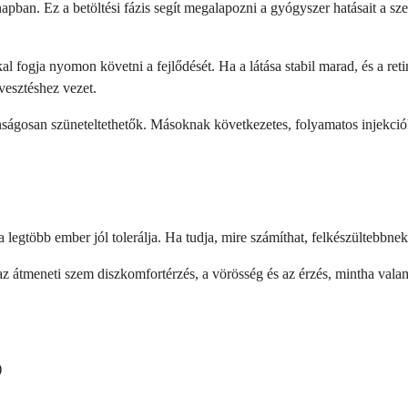
pban. Ez a betöltési fázis segít megalapozni a gyógyszer hatásait a sz
 fogja nyomon követni a fejlődését. Ha a látása stabil marad, és a ret
svesztéshez vezet.
nságosan szüneteltethetők. Másoknak következetes, folyamatos injekció
 legtöbb ember jól tolerálja. Ha tudja, mire számíthat, felkészültebbnek
az átmeneti szem diszkomfortérzés, a vörösség és az érzés, mintha val
)