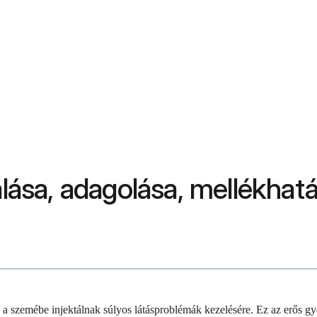
álása, adagolása, mellékhat
l a szemébe injektálnak súlyos látásproblémák kezelésére. Ez az erős 