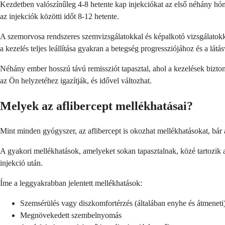
Kezdetben valószínűleg 4-8 hetente kap injekciókat az első néhány hóna
az injekciók közötti időt 8-12 hetente.
A szemorvosa rendszeres szemvizsgálatokkal és képalkotó vizsgálatokkal
a kezelés teljes leállítása gyakran a betegség progressziójához és a látá
Néhány ember hosszú távú remissziót tapasztal, ahol a kezelések bizto
az Ön helyzetéhez igazítják, és idővel változhat.
Melyek az aflibercept mellékhatásai?
Mint minden gyógyszer, az aflibercept is okozhat mellékhatásokat, bár a
A gyakori mellékhatások, amelyeket sokan tapasztalnak, közé tartozik 
injekció után.
Íme a leggyakrabban jelentett mellékhatások:
Szemsérülés vagy diszkomfortérzés (általában enyhe és átmeneti
Megnövekedett szembelnyomás