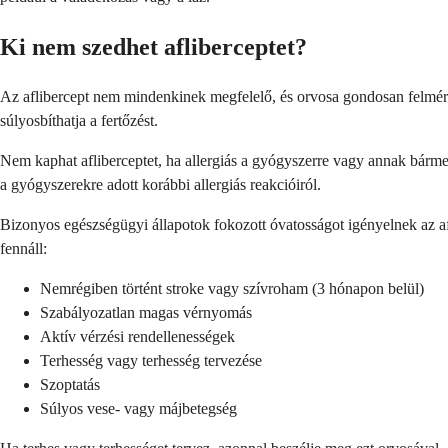
Ki nem szedhet afliberceptet?
Az aflibercept nem mindenkinek megfelelő, és orvosa gondosan felméri
súlyosbíthatja a fertőzést.
Nem kaphat afliberceptet, ha allergiás a gyógyszerre vagy annak bármely
a gyógyszerekre adott korábbi allergiás reakcióiról.
Bizonyos egészségügyi állapotok fokozott óvatosságot igényelnek az a
fennáll:
Nemrégiben történt stroke vagy szívroham (3 hónapon belül)
Szabályozatlan magas vérnyomás
Aktív vérzési rendellenességek
Terhesség vagy terhesség tervezése
Szoptatás
Súlyos vese- vagy májbetegség