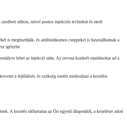
zedheti otthon, mivel pontos injekciós technikát és steril
ét is megtisztítják, és antibiotikumos cseppeket is használhatnak a
esz igénybe.
homályos lehet az injekció után. Az orvosa konkrét utasításokat ad a
övetni a fejlődését, és szükség esetén módosítani a kezelési
nek. A kezelés időtartama az Ön egyedi állapotától, a kezelésre adott