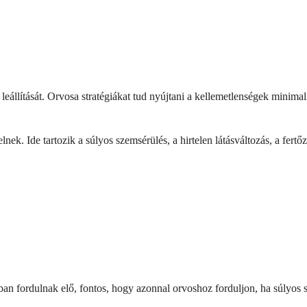
leállítását. Orvosa stratégiákat tud nyújtani a kellemetlenségek minima
k. Ide tartozik a súlyos szemsérülés, a hirtelen látásváltozás, a fertőzé
 fordulnak elő, fontos, hogy azonnal orvoshoz forduljon, ha súlyos szems