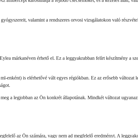
Az aflibercept károsíthatja a fejlődő csecsemőket, és a kezelés alatt, v
 gyógyszereit, valamint a rendszeres orvosi vizsgálatokon való részvétel
Eylea márkanéven érhető el. Ez a leggyakrabban felírt készítmény a sze
nként) is elérhetővé vált egyes régiókban. Ez az erősebb változat leh
ságot.
 meg a legjobban az Ön konkrét állapotának. Mindkét változat ugyanazt
gfelelő az Ön számára, vagy nem ad megfelelő eredményt. A leggyakori