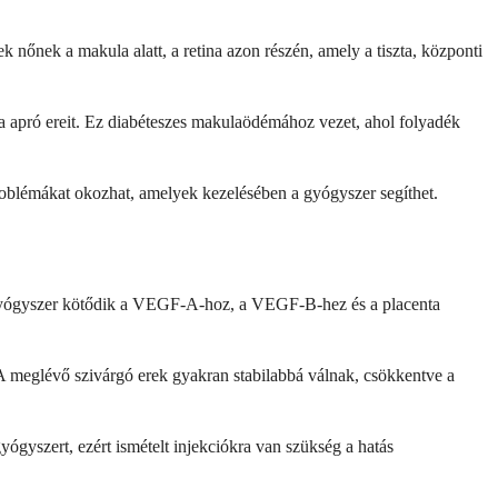
 nőnek a makula alatt, a retina azon részén, amely a tiszta, központi
na apró ereit. Ez diabéteszes makulaödémához vezet, ahol folyadék
sproblémákat okozhat, amelyek kezelésében a gyógyszer segíthet.
 A gyógyszer kötődik a VEGF-A-hoz, a VEGF-B-hez és a placenta
A meglévő szivárgó erek gyakran stabilabbá válnak, csökkentve a
yógyszert, ezért ismételt injekciókra van szükség a hatás