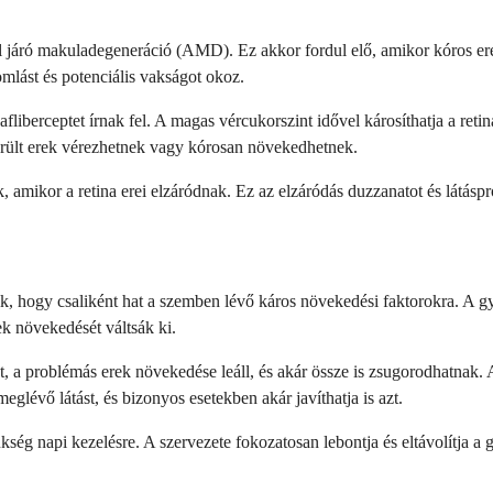
al járó makuladegeneráció (AMD). Ez akkor fordul elő, amikor kóros erek
romlást és potenciális vakságot okoz.
iberceptet írnak fel. A magas vércukorszint idővel károsíthatja a reti
sérült erek vérezhetnek vagy kórosan növekedhetnek.
ák, amikor a retina erei elzáródnak. Ez az elzáródás duzzanatot és látá
ödik, hogy csaliként hat a szemben lévő káros növekedési faktorokra.
k növekedését váltsák ki.
 a problémás erek növekedése leáll, és akár össze is zsugorodhatnak. 
glévő látást, és bizonyos esetekben akár javíthatja is azt.
ég napi kezelésre. A szervezete fokozatosan lebontja és eltávolítja a g