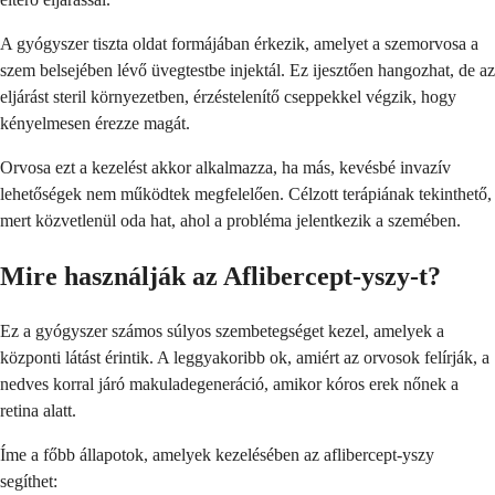
A gyógyszer tiszta oldat formájában érkezik, amelyet a szemorvosa a
szem belsejében lévő üvegtestbe injektál. Ez ijesztően hangozhat, de az
eljárást steril környezetben, érzéstelenítő cseppekkel végzik, hogy
kényelmesen érezze magát.
Orvosa ezt a kezelést akkor alkalmazza, ha más, kevésbé invazív
lehetőségek nem működtek megfelelően. Célzott terápiának tekinthető,
mert közvetlenül oda hat, ahol a probléma jelentkezik a szemében.
Mire használják az Aflibercept-yszy-t?
Ez a gyógyszer számos súlyos szembetegséget kezel, amelyek a
központi látást érintik. A leggyakoribb ok, amiért az orvosok felírják, a
nedves korral járó makuladegeneráció, amikor kóros erek nőnek a
retina alatt.
Íme a főbb állapotok, amelyek kezelésében az aflibercept-yszy
segíthet: