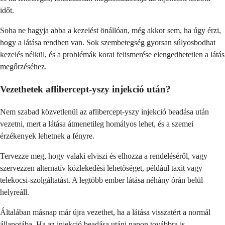
időt.
Soha ne hagyja abba a kezelést önállóan, még akkor sem, ha úgy érzi,
hogy a látása rendben van. Sok szembetegség gyorsan súlyosbodhat
kezelés nélkül, és a problémák korai felismerése elengedhetetlen a látás
megőrzéséhez.
Vezethetek aflibercept-yszy injekció után?
Nem szabad közvetlenül az aflibercept-yszy injekció beadása után
vezetni, mert a látása átmenetileg homályos lehet, és a szemei
érzékenyek lehetnek a fényre.
Tervezze meg, hogy valaki elviszi és elhozza a rendeléséről, vagy
szervezzen alternatív közlekedési lehetőséget, például taxit vagy
telekocsi-szolgáltatást. A legtöbb ember látása néhány órán belül
helyreáll.
Általában másnap már újra vezethet, ha a látása visszatért a normál
állapotába. Ha az injekció beadása utáni napon továbbra is