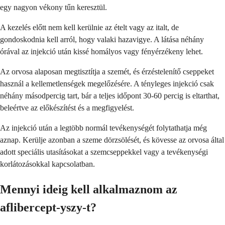
egy nagyon vékony tűn keresztül.
A kezelés előtt nem kell kerülnie az ételt vagy az italt, de
gondoskodnia kell arról, hogy valaki hazavigye. A látása néhány
órával az injekció után kissé homályos vagy fényérzékeny lehet.
Az orvosa alaposan megtisztítja a szemét, és érzéstelenítő cseppeket
használ a kellemetlenségek megelőzésére. A tényleges injekció csak
néhány másodpercig tart, bár a teljes időpont 30-60 percig is eltarthat,
beleértve az előkészítést és a megfigyelést.
Az injekció után a legtöbb normál tevékenységét folytathatja még
aznap. Kerülje azonban a szeme dörzsölését, és kövesse az orvosa által
adott speciális utasításokat a szemcseppekkel vagy a tevékenységi
korlátozásokkal kapcsolatban.
Mennyi ideig kell alkalmaznom az
aflibercept-yszy-t?