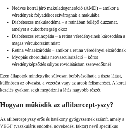
Nedves korral járó makuladegeneráció (AMD) – amikor a
véredények folyadékot szivárognak a makulába
Diabéteszes makulaödéma – a retinában fellépő duzzanat,
amelyet a cukorbetegség okoz
Diabéteszes retinopátia – a retina véredényeinek károsodása a
magas vércukorszint miatt
Retina vénaelzáródás – amikor a retina véredényei elzáródnak
Myopiás choroidalis neovascularizáció – kóros
véredényképződés súlyos rövidlátásban szenvedőknél
Ezen állapotok mindegyike súlyosan befolyásolhatja a tiszta látást,
különösen az olvasást, a vezetést vagy az arcok felismerését. A korai
kezelés gyakran segít megőrizni a látás nagyobb részét.
Hogyan működik az aflibercept-yszy?
Az aflibercept-yszy erős és hatékony gyógyszernek számít, amely a
VEGF (vaszkuláris endothel növekedési faktor) nevű specifikus