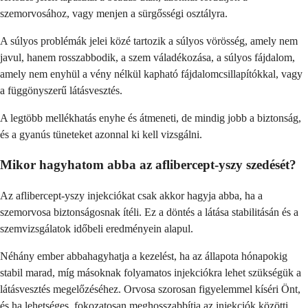
szemorvosához, vagy menjen a sürgősségi osztályra.
A súlyos problémák jelei közé tartozik a súlyos vörösség, amely nem
javul, hanem rosszabbodik, a szem váladékozása, a súlyos fájdalom,
amely nem enyhül a vény nélkül kapható fájdalomcsillapítókkal, vagy
a függönyszerű látásvesztés.
A legtöbb mellékhatás enyhe és átmeneti, de mindig jobb a biztonság,
és a gyanús tüneteket azonnal ki kell vizsgálni.
Mikor hagyhatom abba az aflibercept-yszy szedését?
Az aflibercept-yszy injekciókat csak akkor hagyja abba, ha a
szemorvosa biztonságosnak ítéli. Ez a döntés a látása stabilitásán és a
szemvizsgálatok időbeli eredményein alapul.
Néhány ember abbahagyhatja a kezelést, ha az állapota hónapokig
stabil marad, míg másoknak folyamatos injekciókra lehet szükségük a
látásvesztés megelőzéséhez. Orvosa szorosan figyelemmel kíséri Önt,
és ha lehetséges, fokozatosan meghosszabbítja az injekciók közötti