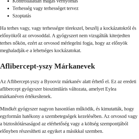
Kontrollálatlan magas vérnyomás
Terhesség vagy terhességet tervez
Szoptatás
Ha terhes vagy, vagy terhességre törekszel, beszélj a kockázatokról és
előnyökről az orvosoddal. A gyógyszert nem vizsgálták kiterjedten
terhes nőkön, ezért az orvosod mérlegelni fogja, hogy az előnyök
meghaladják-e a lehetséges kockázatokat.
Aflibercept-yszy Márkanevek
Az Aflibercept-yszy a Byooviz márkanév alatt érhető el. Ez az eredeti
aflibercept gyógyszer bioszimiláris változata, amelyet Eylea
márkanéven értékesítenek.
Mindkét gyógyszer nagyon hasonlóan működik, és kimutatták, hogy
egyformán hatékony a szembetegségek kezelésében. Az orvosod vagy
a biztosítótársaságod az elérhetőség vagy a költség szempontjából
előnyben részesítheti az egyiket a másikkal szemben.