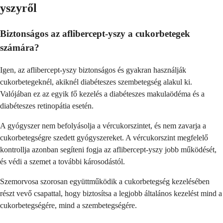
yszyről
Biztonságos az aflibercept-yszy a cukorbetegek
számára?
Igen, az aflibercept-yszy biztonságos és gyakran használják
cukorbetegeknél, akiknél diabéteszes szembetegség alakul ki.
Valójában ez az egyik fő kezelés a diabéteszes makulaödéma és a
diabéteszes retinopátia esetén.
A gyógyszer nem befolyásolja a vércukorszintet, és nem zavarja a
cukorbetegségre szedett gyógyszereket. A vércukorszint megfelelő
kontrollja azonban segíteni fogja az aflibercept-yszy jobb működését,
és védi a szemet a további károsodástól.
Szemorvosa szorosan együttműködik a cukorbetegség kezelésében
részt vevő csapattal, hogy biztosítsa a legjobb általános kezelést mind a
cukorbetegségére, mind a szembetegségére.