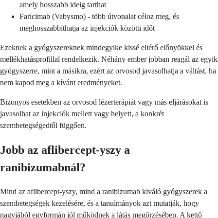
amely hosszabb ideig tarthat
Faricimab (Vabysmo) - több útvonalat céloz meg, és
meghosszabbíthatja az injekciók közötti időt
Ezeknek a gyógyszereknek mindegyike kissé eltérő előnyökkel és
mellékhatásprofillal rendelkezik. Néhány ember jobban reagál az egyik
gyógyszerre, mint a másikra, ezért az orvosod javasolhatja a váltást, ha
nem kapod meg a kívánt eredményeket.
Bizonyos esetekben az orvosod lézerterápiát vagy más eljárásokat is
javasolhat az injekciók mellett vagy helyett, a konkrét
szembetegségedtől függően.
Jobb az aflibercept-yszy a
ranibizumabnál?
Mind az aflibercept-yszy, mind a ranibizumab kiváló gyógyszerek a
szembetegségek kezelésére, és a tanulmányok azt mutatják, hogy
nagyjából egyformán jól működnek a látás megőrzésében. A kettő