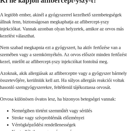
Ki ne kapjon aflibercept-yszy-t?
A legtöbb ember, akinél a gyógyszerrel kezelhető szembetegségek
állnak fenn, biztonságosan megkaphatja az aflibercept-yszy
injekciókat. Vannak azonban olyan helyzetek, amikor az orvos más
kezelést választhat.
Nem szabad megkapnia ezt a gyógyszert, ha aktív fertőzése van a
szemében vagy a szemkörnyékén. Az orvos először minden fertőzést
kezel, mielőtt az aflibercept-yszy injekciókat fontolná meg.
Azoknak, akik allergiásak az afliberceptre vagy a gyógyszer bármely
összetevőjére, kerülniük kell azt. Ha súlyos allergiás reakciói voltak
hasonló szemgyógyszerekre, feltétlenül tájékoztassa orvosát.
Orvosa különösen óvatos lesz, ha bizonyos betegségei vannak:
Nemrégiben történt szemműtét vagy sérülés
Stroke vagy szívproblémák előzményei
Vérrögképződési rendellenességek