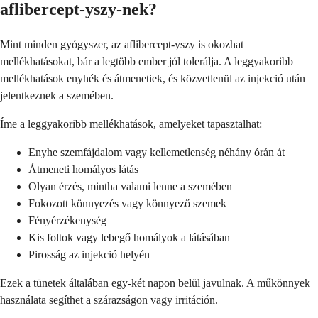
aflibercept-yszy-nek?
Mint minden gyógyszer, az aflibercept-yszy is okozhat
mellékhatásokat, bár a legtöbb ember jól tolerálja. A leggyakoribb
mellékhatások enyhék és átmenetiek, és közvetlenül az injekció után
jelentkeznek a szemében.
Íme a leggyakoribb mellékhatások, amelyeket tapasztalhat:
Enyhe szemfájdalom vagy kellemetlenség néhány órán át
Átmeneti homályos látás
Olyan érzés, mintha valami lenne a szemében
Fokozott könnyezés vagy könnyező szemek
Fényérzékenység
Kis foltok vagy lebegő homályok a látásában
Pirosság az injekció helyén
Ezek a tünetek általában egy-két napon belül javulnak. A műkönnyek
használata segíthet a szárazságon vagy irritáción.