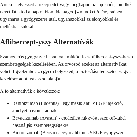
Amikor felveszed a receptedet vagy megkapod az injekciót, mindkét
nevet láthatod a papírjaidon. Ne aggódj - mindkettő lényegében
ugyanarra a gyógyszerre utal, ugyanazokkal az előnyökkel és
mellékhatásokkal.
Aflibercept-yszy Alternatívák
Számos más gyógyszer hasonlóan működik az aflibercept-yszy-hez a
szembetegségek kezelésében. Az orvosod ezeket az alternatívákat
veheti figyelembe az egyedi helyzeted, a biztosítási fedezeted vagy a
kezelésre adott válaszod alapján.
A fő alternatívák a következők:
Ranibizumab (Lucentis) - egy másik anti-VEGF injekció,
amelyet havonta adnak
Bevacizumab (Avastin) - eredetileg rákgyógyszer, off-label
használják szembetegségekre
Brolucizumab (Beovu) - egy újabb anti-VEGF gyógyszer,