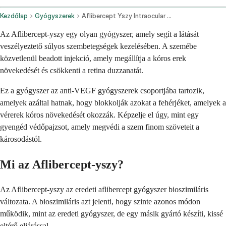
Kezdőlap
Gyógyszerek
Aflibercept Yszy Intraocular Route
Az Aflibercept-yszy egy olyan gyógyszer, amely segít a látását
veszélyeztető súlyos szembetegségek kezelésében. A szemébe
közvetlenül beadott injekció, amely megállítja a kóros erek
növekedését és csökkenti a retina duzzanatát.
Ez a gyógyszer az anti-VEGF gyógyszerek csoportjába tartozik,
amelyek azáltal hatnak, hogy blokkolják azokat a fehérjéket, amelyek a
vérerek kóros növekedését okozzák. Képzelje el úgy, mint egy
gyengéd védőpajzsot, amely megvédi a szem finom szöveteit a
károsodástól.
Mi az Aflibercept-yszy?
Az Aflibercept-yszy az eredeti aflibercept gyógyszer bioszimiláris
változata. A bioszimiláris azt jelenti, hogy szinte azonos módon
működik, mint az eredeti gyógyszer, de egy másik gyártó készíti, kissé
eltérő eljárással.