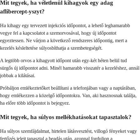
Mit tegyek, ha véletlenül kihagyok egy adag
aflibercept-yszyt?
Ha kihagy egy tervezett injekciós időpontot, a lehető leghamarabb
vegye fel a kapcsolatot a szemorvosával, hogy új időpontot
egyeztessen. Ne várjon a következő rendszeres időpontig, mert a
kezelés késleltetése súlyosbíthatja a szembetegségét.
A legtöbb orvos a kihagyott időpont után egy-két héten belül tud
sürgős új időpontot adni. Minél hamarabb visszatér a kezeléshez, annál
jobbak a kilátásai.
Próbáljon emlékeztetőket beállítani a telefonjában vagy a naptárában,
hogy emlékezzen a közelgő időpontokra. Van, aki hasznosnak találja,
ha előre több időpontot is bejegyez.
Mit tegyek, ha súlyos mellékhatásokat tapasztalok?
Ha súlyos szemfájdalmat, hirtelen látásvesztést, villogó fényeket vagy
fertőzés jeleit tapasztal a beadás után, azonnal forduljon a