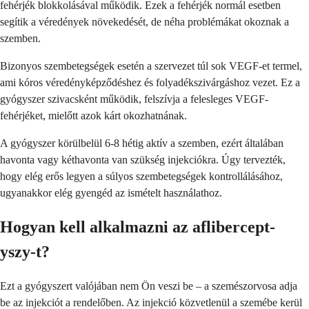
fehérjék blokkolásával működik. Ezek a fehérjék normál esetben
segítik a véredények növekedését, de néha problémákat okoznak a
szemben.
Bizonyos szembetegségek esetén a szervezet túl sok VEGF-et termel,
ami kóros véredényképződéshez és folyadékszivárgáshoz vezet. Ez a
gyógyszer szivacsként működik, felszívja a felesleges VEGF-
fehérjéket, mielőtt azok kárt okozhatnának.
A gyógyszer körülbelül 6-8 hétig aktív a szemben, ezért általában
havonta vagy kéthavonta van szükség injekciókra. Úgy tervezték,
hogy elég erős legyen a súlyos szembetegségek kontrollálásához,
ugyanakkor elég gyengéd az ismételt használathoz.
Hogyan kell alkalmazni az aflibercept-
yszy-t?
Ezt a gyógyszert valójában nem Ön veszi be – a szemészorvosa adja
be az injekciót a rendelőben. Az injekció közvetlenül a szemébe kerül