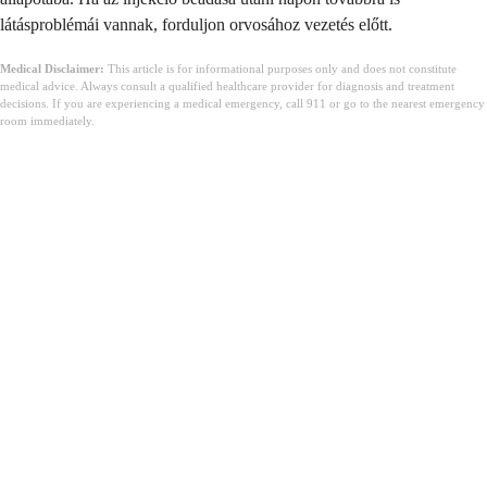
látásproblémái vannak, forduljon orvosához vezetés előtt.
Medical Disclaimer:
This article is for informational purposes only and does not constitute
medical advice. Always consult a qualified healthcare provider for diagnosis and treatment
decisions. If you are experiencing a medical emergency, call 911 or go to the nearest emergency
room immediately.