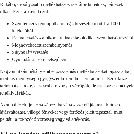
Ritkább, de súlyosabb mellékhatások is előfordulhatnak, bár ezek
ritkák. Ezek a következők:
Szemfertőzés (endophthalmitis) - kevesebb mint 1 a 1000
injekcióból
Retina leválás - amikor a retina eltávolodik a szem hátsó részétől
Megnövekedett szembelnyomás
Súlyos látásvesztés
Gyulladás a szem belsejében
Nagyon ritkán néhány ember szisztémás mellékhatásokat tapasztalhat,
mert kis mennyiségű gyógyszer bekerülhet a véráramba. Ezek közé
tartozhat a stroke, a szívroham vagy a vérrögök, de ezek az események
rendkívül ritkák.
Azonnal forduljon orvosához, ha súlyos szemfájdalmat, hirtelen
látásváltozást, villogó fényeket vagy fertőzés jeleit tapasztal, mint
például a fokozódó vörösség vagy váladékozás.