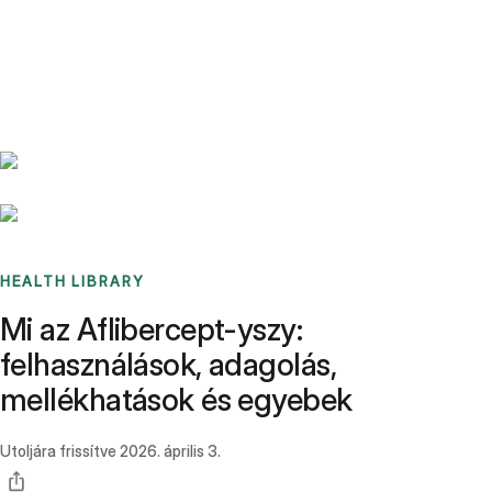
Benchmarks
Stories
FAQ
Sign up / Log in
HEALTH LIBRARY
Mi az Aflibercept-yszy:
felhasználások, adagolás,
mellékhatások és egyebek
Utoljára frissítve
2026. április 3.