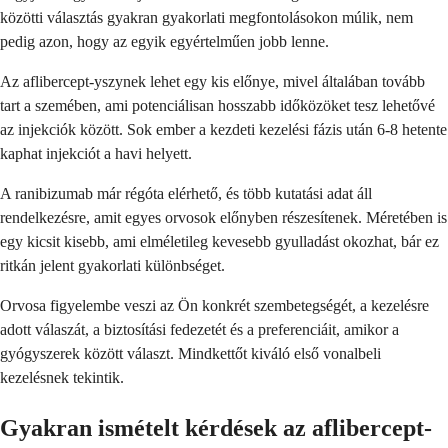
közötti választás gyakran gyakorlati megfontolásokon múlik, nem
pedig azon, hogy az egyik egyértelműen jobb lenne.
Az aflibercept-yszynek lehet egy kis előnye, mivel általában tovább
tart a szemében, ami potenciálisan hosszabb időközöket tesz lehetővé
az injekciók között. Sok ember a kezdeti kezelési fázis után 6-8 hetente
kaphat injekciót a havi helyett.
A ranibizumab már régóta elérhető, és több kutatási adat áll
rendelkezésre, amit egyes orvosok előnyben részesítenek. Méretében is
egy kicsit kisebb, ami elméletileg kevesebb gyulladást okozhat, bár ez
ritkán jelent gyakorlati különbséget.
Orvosa figyelembe veszi az Ön konkrét szembetegségét, a kezelésre
adott válaszát, a biztosítási fedezetét és a preferenciáit, amikor a
gyógyszerek között választ. Mindkettőt kiváló első vonalbeli
kezelésnek tekintik.
Gyakran ismételt kérdések az aflibercept-