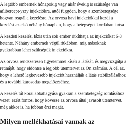
A legtöbb embernek hónapokig vagy akár évekig is szüksége van
aflibercept-yszy injekciókra, attól függően, hogy a szembetegsége
hogyan reagál a kezelésre. Az orvosa havi injekciókkal kezdi a
kezelést az első néhány hónapban, hogy a betegséget kordában tartsa.
A kezdeti kezelési fázis után sok ember ritkíthatja az injekciókat 6-8
hetente. Néhány embernek végül ritkábban, míg másoknak
gyakrabban lehet szükségük injekciókra.
Az orvosa rendszeresen figyelemmel kíséri a látását, és megvizsgálja a
retináját, hogy eldöntse a legjobb ütemtervet az Ön számára. A cél az,
hogy a lehető legkevesebb injekciót használják a látás stabilizálásához
és a további károsodás megelőzéséhez.
A kezelés túl korai abbahagyása gyakran a szembetegség romlásához
vezet, ezért fontos, hogy kövesse az orvosa által javasolt ütemtervet,
még akkor is, ha jobban érzi magát.
Milyen mellékhatásai vannak az