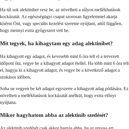
Ha túl sok alektinibet vesz be, az növelheti a súlyos mellékhatások
kockázatát. Az egészségügyi csapat szorosan figyelemmel akarja
kísérni Önt, vagy speciális kezelést szeretne nyújtani, attól függően,
hogy mennyi extra gyógyszert vett be.
Mit tegyek, ha kihagytam egy adag alektinibet?
Ha kihagyott egy adagot, és kevesebb mint 6 óra telt el a tervezett
időpont óta, vegye be a kihagyott adagot étellel. Ha több mint 6 óra telt
el, hagyja ki a kihagyott adagot, és vegye be a következő adagot a
szokásos időben.
Soha ne vegyen be két adagot egyszerre a kihagyott adag pótlására. Ez
növelheti a mellékhatások kockázatát anélkül, hogy extra előnyt
nyújtana.
Mikor hagyhatom abba az alektinib szedését?
Az alektinib szedését csak akkor hagyja abba, ha az orvosa azt