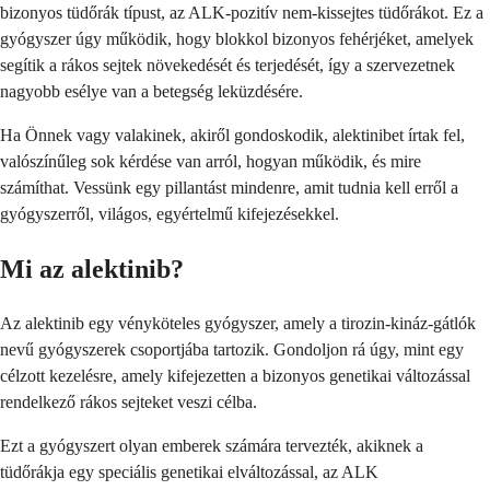
bizonyos tüdőrák típust, az ALK-pozitív nem-kissejtes tüdőrákot. Ez a
gyógyszer úgy működik, hogy blokkol bizonyos fehérjéket, amelyek
segítik a rákos sejtek növekedését és terjedését, így a szervezetnek
nagyobb esélye van a betegség leküzdésére.
Ha Önnek vagy valakinek, akiről gondoskodik, alektinibet írtak fel,
valószínűleg sok kérdése van arról, hogyan működik, és mire
számíthat. Vessünk egy pillantást mindenre, amit tudnia kell erről a
gyógyszerről, világos, egyértelmű kifejezésekkel.
Mi az alektinib?
Az alektinib egy vényköteles gyógyszer, amely a tirozin-kináz-gátlók
nevű gyógyszerek csoportjába tartozik. Gondoljon rá úgy, mint egy
célzott kezelésre, amely kifejezetten a bizonyos genetikai változással
rendelkező rákos sejteket veszi célba.
Ezt a gyógyszert olyan emberek számára tervezték, akiknek a
tüdőrákja egy speciális genetikai elváltozással, az ALK