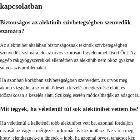
kapcsolatban
Biztonságos az alektinib szívbetegségben szenvedők
számára?
Az alektinibet általában biztonságosnak tekintik szívbetegségben
szenvedők számára, de az orvos szorosan figyelemmel kíséri Önt. Az
egyéb rákgyógyszerekkel ellentétben az alektinib nem okoz gyakran
súlyos szívproblémákat.
Ha azonban korábban szívbetegségben szenvedett, az orvos meg
akarja vizsgálni a szívműködését a kezelés megkezdése előtt, és
időszakosan a kezelés alatt. Szükség esetén módosíthatják az adagot is.
Mit tegyek, ha véletlenül túl sok alektinibet vettem be?
Ha véletlenül a kelleténél több alektinibet vett be, azonnal forduljon
orvosához vagy a mérgezési információs központhoz. Ne várja meg,
hogy jelentkeznek-e a tünetek – jobb, ha azonnal orvosi tanácsot kér.