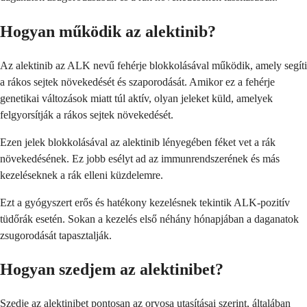
Hogyan működik az alektinib?
Az alektinib az ALK nevű fehérje blokkolásával működik, amely segíti
a rákos sejtek növekedését és szaporodását. Amikor ez a fehérje
genetikai változások miatt túl aktív, olyan jeleket küld, amelyek
felgyorsítják a rákos sejtek növekedését.
Ezen jelek blokkolásával az alektinib lényegében féket vet a rák
növekedésének. Ez jobb esélyt ad az immunrendszerének és más
kezeléseknek a rák elleni küzdelemre.
Ezt a gyógyszert erős és hatékony kezelésnek tekintik ALK-pozitív
tüdőrák esetén. Sokan a kezelés első néhány hónapjában a daganatok
zsugorodását tapasztalják.
Hogyan szedjem az alektinibet?
Szedje az alektinibet pontosan az orvosa utasításai szerint, általában