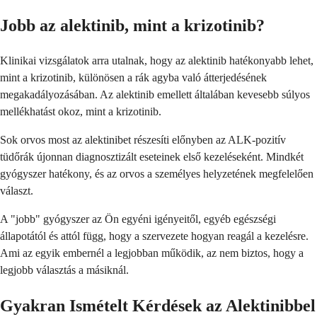
Jobb az alektinib, mint a krizotinib?
Klinikai vizsgálatok arra utalnak, hogy az alektinib hatékonyabb lehet,
mint a krizotinib, különösen a rák agyba való átterjedésének
megakadályozásában. Az alektinib emellett általában kevesebb súlyos
mellékhatást okoz, mint a krizotinib.
Sok orvos most az alektinibet részesíti előnyben az ALK-pozitív
tüdőrák újonnan diagnosztizált eseteinek első kezeléseként. Mindkét
gyógyszer hatékony, és az orvos a személyes helyzetének megfelelően
választ.
A "jobb" gyógyszer az Ön egyéni igényeitől, egyéb egészségi
állapotától és attól függ, hogy a szervezete hogyan reagál a kezelésre.
Ami az egyik embernél a legjobban működik, az nem biztos, hogy a
legjobb választás a másiknál.
Gyakran Ismételt Kérdések az Alektinibbel