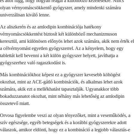
és attól függ, hogy hogyan reagál a különböző kezelésekre. Nincs
olyan vérnyomáscsökkentő gyógyszer, amely mindenki számára
univerzálisan kiváló lenne.
Az aliszkerén és az amlodipin kombinációja hatékony
vérnyomáscsökkentést biztosít két különböző mechanizmuson
keresztül, ami különösen előnyös lehet azok számára, akik nem érték el
a célvérnyomást egyetlen gyógyszerrel. Az a kényelem, hogy egy
tablettát kell bevenni a két külön gyógyszer helyett, javíthatja a
gyógyszerhez való ragaszkodást is.
Más kombinációkhoz képest ez a gyógyszer kevesebb köhögést
okozhat, mint az ACE-gátló kombinációk, és alkalmas lehet azok
számára, akik ezt a mellékhatást tapasztalják. Ugyanakkor több
bokaduzzanatot okozhat, mint néhány más lehetőség az amlodipin
összetevő miatt.
Orvosa figyelembe veszi az olyan tényezőket, mint a veseműködés, a
szív egészsége, egyéb betegségek és a korábbi gyógyszerekre adott
válaszok, amikor eldönti, hogy ez a kombináció a legjobb választás-e