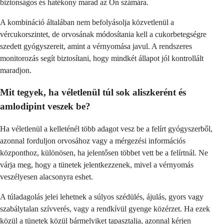
biztonságos és hatékony marad az Ön számára.
A kombináció általában nem befolyásolja közvetlenül a
vércukorszintet, de orvosának módosítania kell a cukorbetegségre
szedett gyógyszereit, amint a vérnyomása javul. A rendszeres
monitorozás segít biztosítani, hogy mindkét állapot jól kontrollált
maradjon.
Mit tegyek, ha véletlenül túl sok aliszkerént és
amlodipint veszek be?
Ha véletlenül a kelleténél több adagot vesz be a felírt gyógyszerből,
azonnal forduljon orvosához vagy a mérgezési információs
központhoz, különösen, ha jelentősen többet vett be a felírtnál. Ne
várja meg, hogy a tünetek jelentkezzenek, mivel a vérnyomás
veszélyesen alacsonyra eshet.
A túladagolás jelei lehetnek a súlyos szédülés, ájulás, gyors vagy
szabálytalan szívverés, vagy a rendkívül gyenge közérzet. Ha ezek
közül a tünetek közül bármelyiket tapasztalja, azonnal kérjen