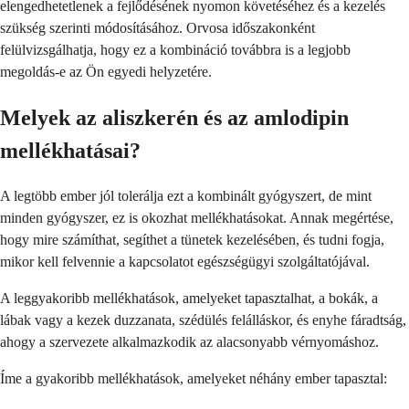
elengedhetetlenek a fejlődésének nyomon követéséhez és a kezelés
szükség szerinti módosításához. Orvosa időszakonként
felülvizsgálhatja, hogy ez a kombináció továbbra is a legjobb
megoldás-e az Ön egyedi helyzetére.
Melyek az aliszkerén és az amlodipin
mellékhatásai?
A legtöbb ember jól tolerálja ezt a kombinált gyógyszert, de mint
minden gyógyszer, ez is okozhat mellékhatásokat. Annak megértése,
hogy mire számíthat, segíthet a tünetek kezelésében, és tudni fogja,
mikor kell felvennie a kapcsolatot egészségügyi szolgáltatójával.
A leggyakoribb mellékhatások, amelyeket tapasztalhat, a bokák, a
lábak vagy a kezek duzzanata, szédülés felálláskor, és enyhe fáradtság,
ahogy a szervezete alkalmazkodik az alacsonyabb vérnyomáshoz.
Íme a gyakoribb mellékhatások, amelyeket néhány ember tapasztal: