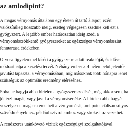
az amlodipint?
A magas vérnyomás általában egy életen át tartó állapot, ezért
valószínűleg hosszabb ideig, esetleg véglegesen szednie kell ezt a
gyógyszert. A legtöbb ember határozatlan ideig szedi a
vérnyomáscsökkentő gyógyszereket az egészséges vérnyomásszint
fenntartása érdekében.
Orvosa figyelemmel kíséri a gyógyszerre adott reakcióját, és idővel
módosíthatja a kezelési tervét. Néhány ember 2-4 héten belül jelentős
javulást tapasztal a vérnyomásában, míg másoknak több hónapra lehet
szükségük az optimális eredmény eléréséhez.
Soha ne hagyja abba hirtelen a gyógyszer szedését, még akkor sem, ha
jól érzi magát, vagy javul a vérnyomásértéke. A hirtelen abbahagyás
veszélyesen magasra emelheti a vérnyomását, ami potenciálisan súlyos
szövődményekhez, például szívrohamhoz vagy stroke-hoz vezethet.
A rendszeres utánkövető vizitek egészségügyi szolgáltatójával