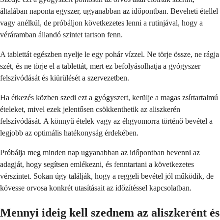
általában naponta egyszer, ugyanabban az időpontban. Beveheti étellel
vagy anélkül, de próbáljon következetes lenni a rutinjával, hogy a
véráramban állandó szintet tartson fenn.
A tablettát egészben nyelje le egy pohár vízzel. Ne törje össze, ne rágja
szét, és ne törje el a tablettát, mert ez befolyásolhatja a gyógyszer
felszívódását és kiürülését a szervezetben.
Ha étkezés közben szedi ezt a gyógyszert, kerülje a magas zsírtartalmú
ételeket, mivel ezek jelentősen csökkenthetik az aliszkerén
felszívódását. A könnyű ételek vagy az éhgyomorra történő bevétel a
legjobb az optimális hatékonyság érdekében.
Próbálja meg minden nap ugyanabban az időpontban bevenni az
adagját, hogy segítsen emlékezni, és fenntartani a következetes
vérszintet. Sokan úgy találják, hogy a reggeli bevétel jól működik, de
kövesse orvosa konkrét utasításait az időzítéssel kapcsolatban.
Mennyi ideig kell szednem az aliszkerént és