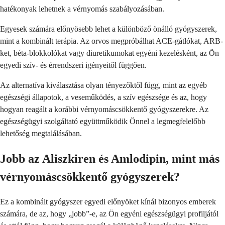
hatékonyak lehetnek a vérnyomás szabályozásában.
Egyesek számára előnyösebb lehet a különböző önálló gyógyszerek,
mint a kombinált terápia. Az orvos megpróbálhat ACE-gátlókat, ARB-
ket, béta-blokkolókat vagy diuretikumokat egyéni kezelésként, az Ön
egyedi szív- és érrendszeri igényeitől függően.
Az alternatíva kiválasztása olyan tényezőktől függ, mint az egyéb
egészségi állapotok, a veseműködés, a szív egészsége és az, hogy
hogyan reagált a korábbi vérnyomáscsökkentő gyógyszerekre. Az
egészségügyi szolgáltató együttműködik Önnel a legmegfelelőbb
lehetőség megtalálásában.
Jobb az Aliszkiren és Amlodipin, mint más
vérnyomáscsökkentő gyógyszerek?
Ez a kombinált gyógyszer egyedi előnyöket kínál bizonyos emberek
számára, de az, hogy „jobb”-e, az Ön egyéni egészségügyi profiljától