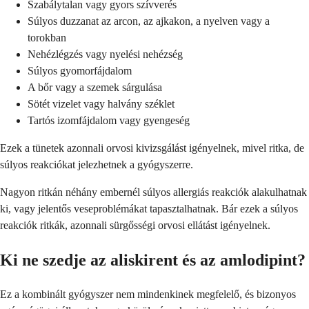
Szabálytalan vagy gyors szívverés
Súlyos duzzanat az arcon, az ajkakon, a nyelven vagy a
torokban
Nehézlégzés vagy nyelési nehézség
Súlyos gyomorfájdalom
A bőr vagy a szemek sárgulása
Sötét vizelet vagy halvány széklet
Tartós izomfájdalom vagy gyengeség
Ezek a tünetek azonnali orvosi kivizsgálást igényelnek, mivel ritka, de
súlyos reakciókat jelezhetnek a gyógyszerre.
Nagyon ritkán néhány embernél súlyos allergiás reakciók alakulhatnak
ki, vagy jelentős veseproblémákat tapasztalhatnak. Bár ezek a súlyos
reakciók ritkák, azonnali sürgősségi orvosi ellátást igényelnek.
Ki ne szedje az aliskirent és az amlodipint?
Ez a kombinált gyógyszer nem mindenkinek megfelelő, és bizonyos