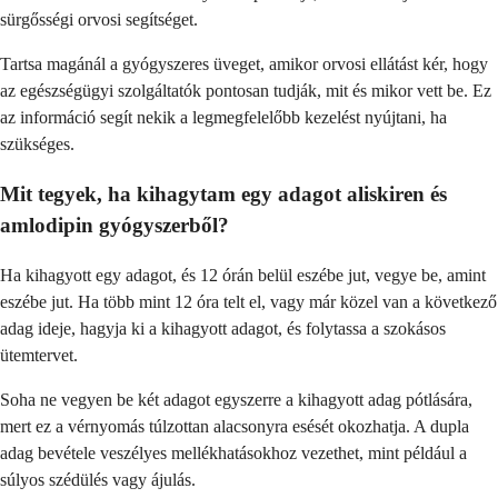
sürgősségi orvosi segítséget.
Tartsa magánál a gyógyszeres üveget, amikor orvosi ellátást kér, hogy
az egészségügyi szolgáltatók pontosan tudják, mit és mikor vett be. Ez
az információ segít nekik a legmegfelelőbb kezelést nyújtani, ha
szükséges.
Mit tegyek, ha kihagytam egy adagot aliskiren és
amlodipin gyógyszerből?
Ha kihagyott egy adagot, és 12 órán belül eszébe jut, vegye be, amint
eszébe jut. Ha több mint 12 óra telt el, vagy már közel van a következő
adag ideje, hagyja ki a kihagyott adagot, és folytassa a szokásos
ütemtervet.
Soha ne vegyen be két adagot egyszerre a kihagyott adag pótlására,
mert ez a vérnyomás túlzottan alacsonyra esését okozhatja. A dupla
adag bevétele veszélyes mellékhatásokhoz vezethet, mint például a
súlyos szédülés vagy ájulás.