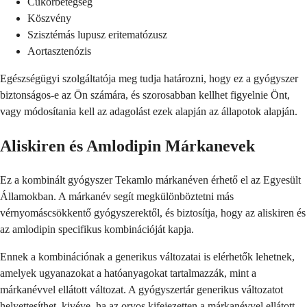
Cukorbetegség
Köszvény
Szisztémás lupusz eritematózusz
Aortasztenózis
Egészségügyi szolgáltatója meg tudja határozni, hogy ez a gyógyszer
biztonságos-e az Ön számára, és szorosabban kellhet figyelnie Önt,
vagy módosítania kell az adagolást ezek alapján az állapotok alapján.
Aliskiren és Amlodipin Márkanevek
Ez a kombinált gyógyszer Tekamlo márkanéven érhető el az Egyesült
Államokban. A márkanév segít megkülönböztetni más
vérnyomáscsökkentő gyógyszerektől, és biztosítja, hogy az aliskiren és
az amlodipin specifikus kombinációját kapja.
Ennek a kombinációnak a generikus változatai is elérhetők lehetnek,
amelyek ugyanazokat a hatóanyagokat tartalmazzák, mint a
márkanévvel ellátott változat. A gyógyszertár generikus változatot
helyettesíthet, kivéve, ha az orvos kifejezetten a márkanévvel ellátott