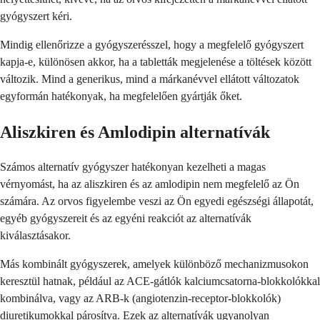
gyógyszert kéri.
Mindig ellenőrizze a gyógyszerésszel, hogy a megfelelő gyógyszert
kapja-e, különösen akkor, ha a tabletták megjelenése a töltések között
változik. Mind a generikus, mind a márkanévvel ellátott változatok
egyformán hatékonyak, ha megfelelően gyártják őket.
Aliszkiren és Amlodipin alternatívák
Számos alternatív gyógyszer hatékonyan kezelheti a magas
vérnyomást, ha az aliszkiren és az amlodipin nem megfelelő az Ön
számára. Az orvos figyelembe veszi az Ön egyedi egészségi állapotát,
egyéb gyógyszereit és az egyéni reakciót az alternatívák
kiválasztásakor.
Más kombinált gyógyszerek, amelyek különböző mechanizmusokon
keresztül hatnak, például az ACE-gátlók kalciumcsatorna-blokkolókkal
kombinálva, vagy az ARB-k (angiotenzin-receptor-blokkolók)
diuretikumokkal párosítva. Ezek az alternatívák ugyanolyan