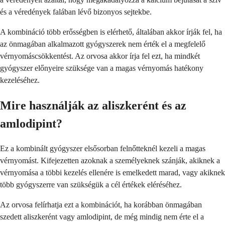
és a véredények falában lévő bizonyos sejtekbe.
A kombináció több erősségben is elérhető, általában akkor írják fel, ha
az önmagában alkalmazott gyógyszerek nem érték el a megfelelő
vérnyomáscsökkentést. Az orvosa akkor írja fel ezt, ha mindkét
gyógyszer előnyeire szüksége van a magas vérnyomás hatékony
kezeléséhez.
Mire használják az aliszkerént és az
amlodipint?
Ez a kombinált gyógyszer elsősorban felnőtteknél kezeli a magas
vérnyomást. Kifejezetten azoknak a személyeknek szánják, akiknek a
vérnyomása a többi kezelés ellenére is emelkedett marad, vagy akiknek
több gyógyszerre van szükségük a cél értékek eléréséhez.
Az orvosa felírhatja ezt a kombinációt, ha korábban önmagában
szedett aliszkerént vagy amlodipint, de még mindig nem érte el a