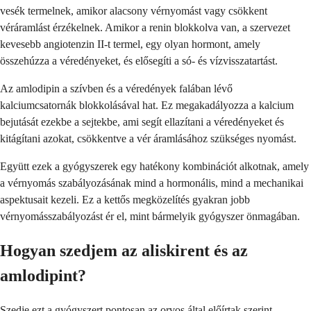
vesék termelnek, amikor alacsony vérnyomást vagy csökkent
véráramlást érzékelnek. Amikor a renin blokkolva van, a szervezet
kevesebb angiotenzin II-t termel, egy olyan hormont, amely
összehúzza a véredényeket, és elősegíti a só- és vízvisszatartást.
Az amlodipin a szívben és a véredények falában lévő
kalciumcsatornák blokkolásával hat. Ez megakadályozza a kalcium
bejutását ezekbe a sejtekbe, ami segít ellazítani a véredényeket és
kitágítani azokat, csökkentve a vér áramlásához szükséges nyomást.
Együtt ezek a gyógyszerek egy hatékony kombinációt alkotnak, amely
a vérnyomás szabályozásának mind a hormonális, mind a mechanikai
aspektusait kezeli. Ez a kettős megközelítés gyakran jobb
vérnyomásszabályozást ér el, mint bármelyik gyógyszer önmagában.
Hogyan szedjem az aliskirent és az
amlodipint?
Szedje ezt a gyógyszert pontosan az orvos által előírtak szerint,