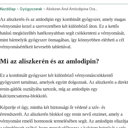
Kezdőlap
Gyógyszerek
Aliskiren And Amlodipine Oral Route
Az aliszkerén és az amlodipin egy kombinált gyógyszer, amely magas
vérnyomást kezel a szervezetében két különböző úton. Ez a kettős
hatású megközelítés hatékonyabban segít csökkenteni a vérnyomását,
mint bármelyik gyógyszer önmagában, így könnyebben elérheti a cél
vérnyomásértékeit kevesebb tablettával.
Mi az aliszkerén és az amlodipin?
Ez a kombinált gyógyszer két különböző vérnyomáscsökkentő
gyógyszert tartalmaz, amelyek együtt dolgoznak. Az aliszkerén a direkt
renin-gátlók osztályába tartozik, míg az amlodipin egy
kalciumcsatorna-blokkoló.
Képzelje el úgy, mintha két biztonsági őr védené a szív- és
érrendszerét. Az aliszkerén blokkol egy renin nevű enzimet, amely a
vérnyomást emelő hormonok termelésében segít. Az amlodipin ellazítja
a véredényeit azáltal, hogy megakadályozza a kalcium bejutását a szív