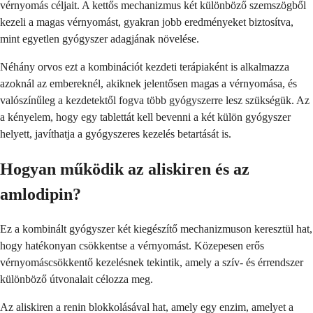
vérnyomás céljait. A kettős mechanizmus két különböző szemszögből
kezeli a magas vérnyomást, gyakran jobb eredményeket biztosítva,
mint egyetlen gyógyszer adagjának növelése.
Néhány orvos ezt a kombinációt kezdeti terápiaként is alkalmazza
azoknál az embereknél, akiknek jelentősen magas a vérnyomása, és
valószínűleg a kezdetektől fogva több gyógyszerre lesz szükségük. Az
a kényelem, hogy egy tablettát kell bevenni a két külön gyógyszer
helyett, javíthatja a gyógyszeres kezelés betartását is.
Hogyan működik az aliskiren és az
amlodipin?
Ez a kombinált gyógyszer két kiegészítő mechanizmuson keresztül hat,
hogy hatékonyan csökkentse a vérnyomást. Közepesen erős
vérnyomáscsökkentő kezelésnek tekintik, amely a szív- és érrendszer
különböző útvonalait célozza meg.
Az aliskiren a renin blokkolásával hat, amely egy enzim, amelyet a