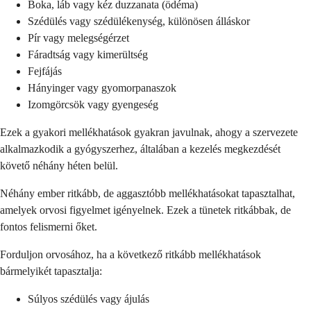
Boka, láb vagy kéz duzzanata (ödéma)
Szédülés vagy szédülékenység, különösen álláskor
Pír vagy melegségérzet
Fáradtság vagy kimerültség
Fejfájás
Hányinger vagy gyomorpanaszok
Izomgörcsök vagy gyengeség
Ezek a gyakori mellékhatások gyakran javulnak, ahogy a szervezete
alkalmazkodik a gyógyszerhez, általában a kezelés megkezdését
követő néhány héten belül.
Néhány ember ritkább, de aggasztóbb mellékhatásokat tapasztalhat,
amelyek orvosi figyelmet igényelnek. Ezek a tünetek ritkábbak, de
fontos felismerni őket.
Forduljon orvosához, ha a következő ritkább mellékhatások
bármelyikét tapasztalja:
Súlyos szédülés vagy ájulás