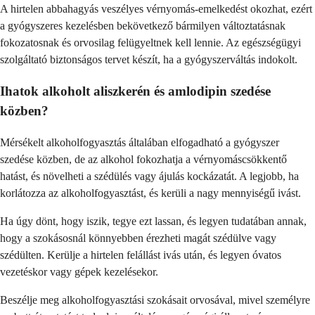
A hirtelen abbahagyás veszélyes vérnyomás-emelkedést okozhat, ezért
a gyógyszeres kezelésben bekövetkező bármilyen változtatásnak
fokozatosnak és orvosilag felügyeltnek kell lennie. Az egészségügyi
szolgáltató biztonságos tervet készít, ha a gyógyszerváltás indokolt.
Ihatok alkoholt aliszkerén és amlodipin szedése
közben?
Mérsékelt alkoholfogyasztás általában elfogadható a gyógyszer
szedése közben, de az alkohol fokozhatja a vérnyomáscsökkentő
hatást, és növelheti a szédülés vagy ájulás kockázatát. A legjobb, ha
korlátozza az alkoholfogyasztást, és kerüli a nagy mennyiségű ivást.
Ha úgy dönt, hogy iszik, tegye ezt lassan, és legyen tudatában annak,
hogy a szokásosnál könnyebben érezheti magát szédülve vagy
szédülten. Kerülje a hirtelen felállást ivás után, és legyen óvatos
vezetéskor vagy gépek kezelésekor.
Beszélje meg alkoholfogyasztási szokásait orvosával, mivel személyre