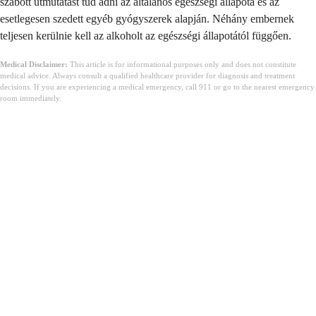
szabott útmutatást tud adni az általános egészségi állapota és az
esetlegesen szedett egyéb gyógyszerek alapján. Néhány embernek
teljesen kerülnie kell az alkoholt az egészségi állapotától függően.
Medical Disclaimer:
This article is for informational purposes only and does not constitute
medical advice. Always consult a qualified healthcare provider for diagnosis and treatment
decisions. If you are experiencing a medical emergency, call 911 or go to the nearest emergency
room immediately.