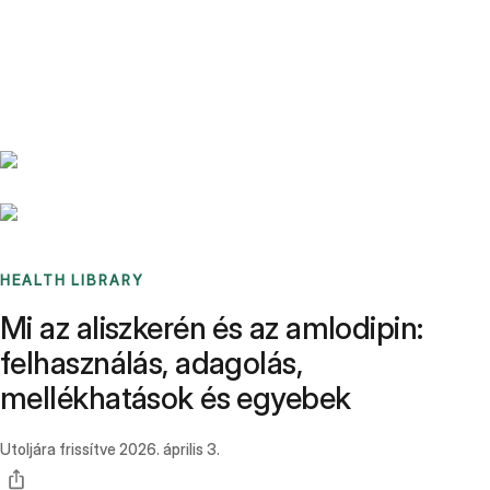
Benchmarks
Stories
FAQ
Sign up / Log in
HEALTH LIBRARY
Mi az aliszkerén és az amlodipin:
felhasználás, adagolás,
mellékhatások és egyebek
Utoljára frissítve
2026. április 3.