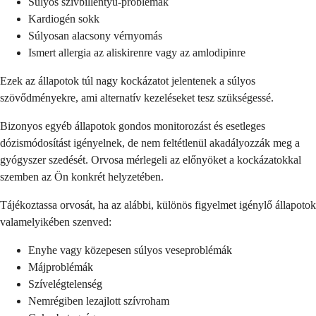
Súlyos szívbillentyű-problémák
Kardiogén sokk
Súlyosan alacsony vérnyomás
Ismert allergia az aliskirenre vagy az amlodipinre
Ezek az állapotok túl nagy kockázatot jelentenek a súlyos
szövődményekre, ami alternatív kezeléseket tesz szükségessé.
Bizonyos egyéb állapotok gondos monitorozást és esetleges
dózismódosítást igényelnek, de nem feltétlenül akadályozzák meg a
gyógyszer szedését. Orvosa mérlegeli az előnyöket a kockázatokkal
szemben az Ön konkrét helyzetében.
Tájékoztassa orvosát, ha az alábbi, különös figyelmet igénylő állapotok
valamelyikében szenved:
Enyhe vagy közepesen súlyos veseproblémák
Májproblémák
Szívelégtelenség
Nemrégiben lezajlott szívroham