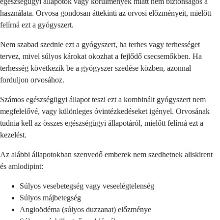
egészségügyi állapotok vagy körülmények miatt nem biztonságos a
használata. Orvosa gondosan áttekinti az orvosi előzményeit, mielőtt
felírná ezt a gyógyszert.
Nem szabad szednie ezt a gyógyszert, ha terhes vagy terhességet
tervez, mivel súlyos károkat okozhat a fejlődő csecsemőkben. Ha
terhesség következik be a gyógyszer szedése közben, azonnal
forduljon orvosához.
Számos egészségügyi állapot teszi ezt a kombinált gyógyszert nem
megfelelővé, vagy különleges óvintézkedéseket igényel. Orvosának
tudnia kell az összes egészségügyi állapotáról, mielőtt felírná ezt a
kezelést.
Az alábbi állapotokban szenvedő emberek nem szedhetnek aliskirent
és amlodipint:
Súlyos vesebetegség vagy veseelégtelenség
Súlyos májbetegség
Angioödéma (súlyos duzzanat) előzménye