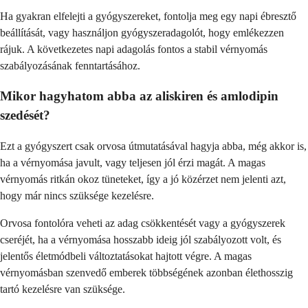
Ha gyakran elfelejti a gyógyszereket, fontolja meg egy napi ébresztő
beállítását, vagy használjon gyógyszeradagolót, hogy emlékezzen
rájuk. A következetes napi adagolás fontos a stabil vérnyomás
szabályozásának fenntartásához.
Mikor hagyhatom abba az aliskiren és amlodipin
szedését?
Ezt a gyógyszert csak orvosa útmutatásával hagyja abba, még akkor is,
ha a vérnyomása javult, vagy teljesen jól érzi magát. A magas
vérnyomás ritkán okoz tüneteket, így a jó közérzet nem jelenti azt,
hogy már nincs szüksége kezelésre.
Orvosa fontolóra veheti az adag csökkentését vagy a gyógyszerek
cseréjét, ha a vérnyomása hosszabb ideig jól szabályozott volt, és
jelentős életmódbeli változtatásokat hajtott végre. A magas
vérnyomásban szenvedő emberek többségének azonban élethosszig
tartó kezelésre van szüksége.