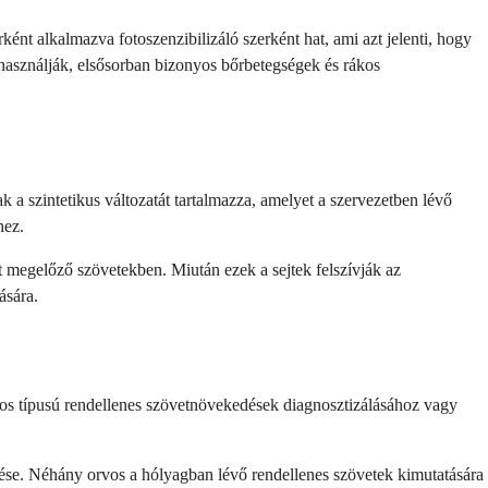
nt alkalmazva fotoszenzibilizáló szerként hat, ami azt jelenti, hogy
 használják, elsősorban bizonyos bőrbetegségek és rákos
a szintetikus változatát tartalmazza, amelyet a szervezetben lévő
hez.
 megelőző szövetekben. Miután ezek a sejtek felszívják az
ására.
nyos típusú rendellenes szövetnövekedések diagnosztizálásához vagy
ése. Néhány orvos a hólyagban lévő rendellenes szövetek kimutatására