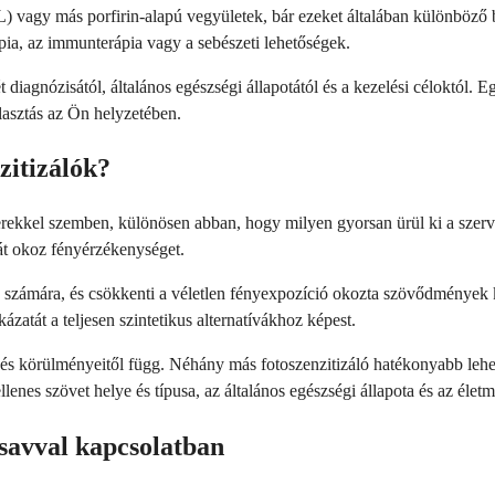
L) vagy más porfirin-alapú vegyületek, bár ezeket általában különböz
ia, az immunterápia vagy a sebészeti lehetőségek.
diagnózisától, általános egészségi állapotától és a kezelési céloktól.
lasztás az Ön helyzetében.
zitizálók?
ekkel szemben, különösen abban, hogy milyen gyorsan ürül ki a szerve
át okoz fényérzékenységet.
számára, és csökkenti a véletlen fényexpozíció okozta szövődmények k
zatát a teljesen szintetikus alternatívákhoz képest.
 és körülményeitől függ. Néhány más fotoszenzitizáló hatékonyabb lehe
lenes szövet helye és típusa, az általános egészségi állapota és az éle
savval kapcsolatban