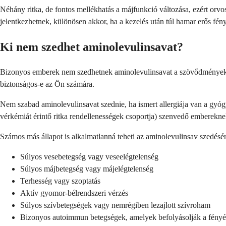
Néhány ritka, de fontos mellékhatás a májfunkció változása, ezért orvo
jelentkezhetnek, különösen akkor, ha a kezelés után túl hamar erős fén
Ki nem szedhet aminolevulinsavat?
Bizonyos emberek nem szedhetnek aminolevulinsavat a szövődmények fo
biztonságos-e az Ön számára.
Nem szabad aminolevulinsavat szednie, ha ismert allergiája van a gyó
vérkémiát érintő ritka rendellenességek csoportja) szenvedő embereknek 
Számos más állapot is alkalmatlanná teheti az aminolevulinsav szedésér
Súlyos vesebetegség vagy veseelégtelenség
Súlyos májbetegség vagy májelégtelenség
Terhesség vagy szoptatás
Aktív gyomor-bélrendszeri vérzés
Súlyos szívbetegségek vagy nemrégiben lezajlott szívroham
Bizonyos autoimmun betegségek, amelyek befolyásolják a fény