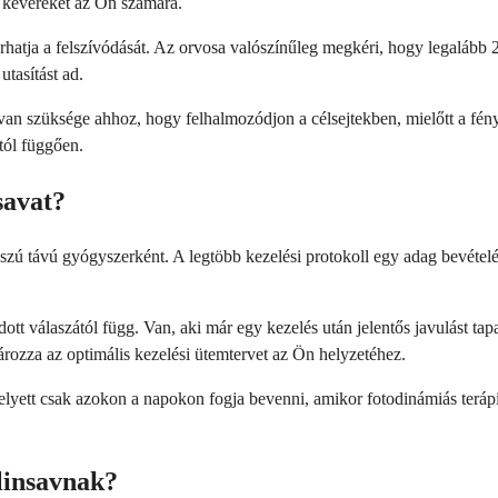
 a keveréket az Ön számára.
hatja a felszívódását. Az orvosa valószínűleg megkéri, hogy legalább 2-3
utasítást ad.
van szüksége ahhoz, hogy felhalmozódjon a célsejtekben, mielőtt a fén
ttól függően.
savat?
ú távú gyógyszerként. A legtöbb kezelési protokoll egy adag bevételét í
dott válaszától függ. Van, aki már egy kezelés után jelentős javulást t
ározza az optimális kezelési ütemtervet az Ön helyzetéhez.
helyett csak azokon a napokon fogja bevenni, amikor fotodinámiás ter
linsavnak?