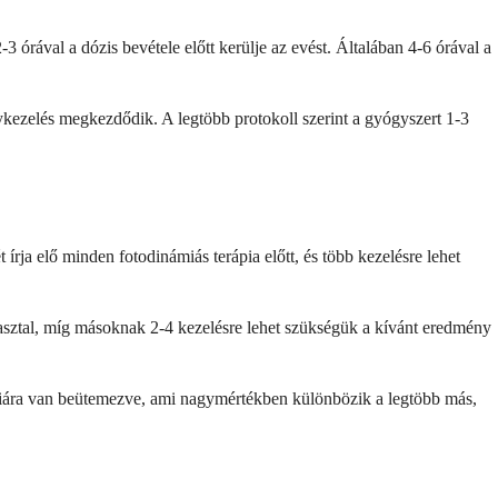
 órával a dózis bevétele előtt kerülje az evést. Általában 4-6 órával a
ykezelés megkezdődik. A legtöbb protokoll szerint a gyógyszert 1-3
rja elő minden fotodinámiás terápia előtt, és több kezelésre lehet
apasztal, míg másoknak 2-4 kezelésre lehet szükségük a kívánt eredmény
ápiára van beütemezve, ami nagymértékben különbözik a legtöbb más,