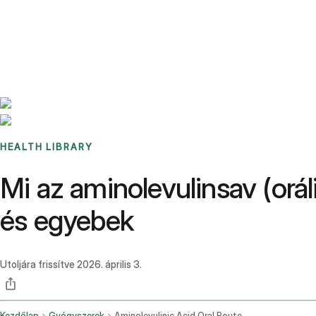
Benchmarks
Stories
FAQ
Sign up / Log in
HEALTH LIBRARY
Mi az aminolevulinsav (orál
és egyebek
Utoljára frissítve
2026. április 3.
Kezdőlap
Gyógyszerek
Aminolevulinic Acid Oral Route