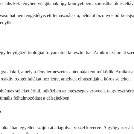
speciális kék fényben világítanak, így könnyebben azonosíthatók és eltáv
vasolhat nem engedélyezett felhasználásra, például bizonyos bőrbetegsé
énylik.
 lenyűgöző biológiai folyamaton keresztül hat. Amikor szájon át szedi, 
gá alakul, amely a fény természetes antennájaként működik. Amikor az 
 reaktív oxigénfajtákat hoz létre, amelyek elpusztítják a kóros sejteket.
roblémás sejteket érinti, miközben az egészséges szövetek nagyrészt sért
imális felhalmozódást a célsejtekben.
?
e, általában egyetlen szájon át adagolva, vízzel keverve. A gyógyszer 