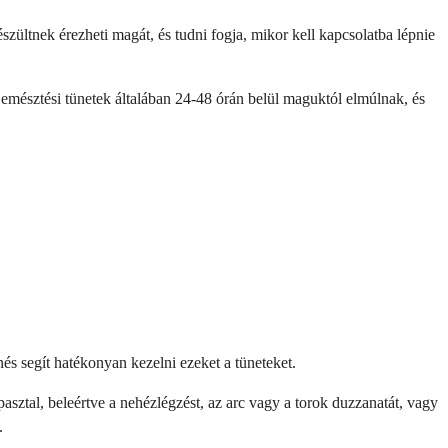
zültnek érezheti magát, és tudni fogja, mikor kell kapcsolatba lépnie
emésztési tünetek általában 24-48 órán belül maguktól elmúlnak, és
és segít hatékonyan kezelni ezeket a tüneteket.
asztal, beleértve a nehézlégzést, az arc vagy a torok duzzanatát, vagy
.