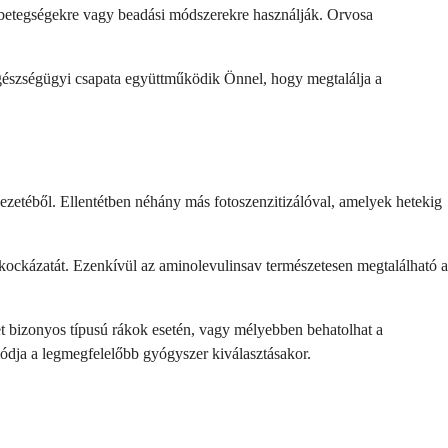
ő betegségekre vagy beadási módszerekre használják. Orvosa
 Egészségügyi csapata együttműködik Önnel, hogy megtalálja a
zetéből. Ellentétben néhány más fotoszenzitizálóval, amelyek hetekig
ockázatát. Ezenkívül az aminolevulinsav természetesen megtalálható a
t bizonyos típusú rákok esetén, vagy mélyebben behatolhat a
tmódja a legmegfelelőbb gyógyszer kiválasztásakor.