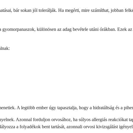
ai, bár sokan jól tolerálják. Ha megérti, mire számíthat, jobban felkés
 a gyomorpanaszok, különösen az adag bevétele utáni órákban. Ezek az 
alnak:
etiek. A legtöbb ember úgy tapasztalja, hogy a hidratáltság és a pihen
yelnek. Azonnal forduljon orvosához, ha súlyos allergiás reakciókat tap
ályozza a folyadékok bent tartását, azonnali orvosi kivizsgálást igényel