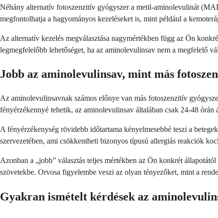
Néhány alternatív fotoszenzitív gyógyszer a metil-aminolevulinát (MA
megfontolhatja a hagyományos kezeléseket is, mint például a kemoteráp
Az alternatív kezelés megválasztása nagymértékben függ az Ön konkrét 
legmegfelelőbb lehetőséget, ha az aminolevulinsav nem a megfelelő vá
Jobb az aminolevulinsav, mint más fotoszen
Az aminolevulinsavnak számos előnye van más fotoszenzitív gyógyszer
fényérzékennyé tehetik, az aminolevulinsav általában csak 24-48 órán 
A fényérzékenység rövidebb időtartama kényelmesebbé teszi a betegek 
szervezetében, ami csökkentheti bizonyos típusú allergiás reakciók kocká
Azonban a „jobb” választás teljes mértékben az Ön konkrét állapotától
szövetekbe. Orvosa figyelembe veszi az olyan tényezőket, mint a rendel
Gyakran ismételt kérdések az aminolevulin