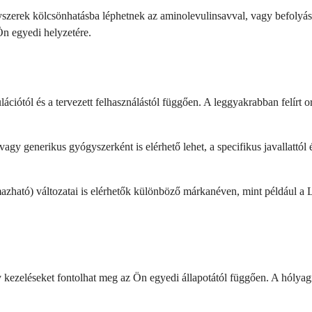
yszerek kölcsönhatásba léphetnek az aminolevulinsavval, vagy befolyáso
Ön egyedi helyzetére.
ációtól és a tervezett felhasználástól függően. A leggyakrabban felírt 
 generikus gyógyszerként is elérhető lehet, a specifikus javallattól 
zható) változatai is elérhetők különböző márkanéven, mint például a L
kezeléseket fontolhat meg az Ön egyedi állapotától függően. A hólyagrá