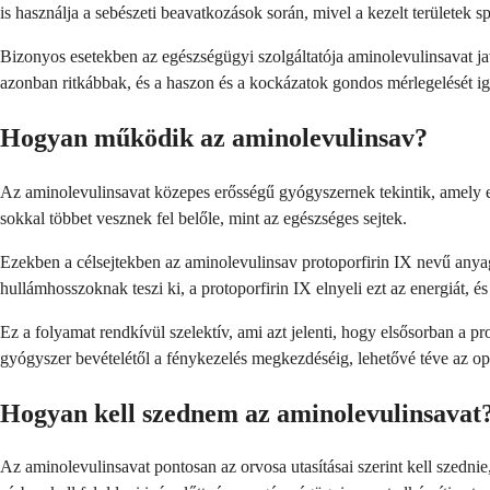
is használja a sebészeti beavatkozások során, mivel a kezelt területek 
Bizonyos esetekben az egészségügyi szolgáltatója aminolevulinsavat ja
azonban ritkábbak, és a haszon és a kockázatok gondos mérlegelését ig
Hogyan működik az aminolevulinsav?
Az aminolevulinsavat közepes erősségű gyógyszernek tekintik, amely egy
sokkal többet vesznek fel belőle, mint az egészséges sejtek.
Ezekben a célsejtekben az aminolevulinsav protoporfirin IX nevű anyag
hullámhosszoknak teszi ki, a protoporfirin IX elnyeli ezt az energiát, és
Ez a folyamat rendkívül szelektív, ami azt jelenti, hogy elsősorban a p
gyógyszer bevételétől a fénykezelés megkezdéséig, lehetővé téve az opt
Hogyan kell szednem az aminolevulinsavat
Az aminolevulinsavat pontosan az orvosa utasításai szerint kell szedni