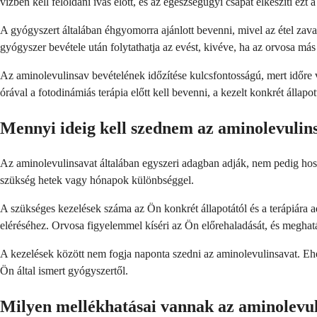
vízben kell feloldani ivás előtt, és az egészségügyi csapat elkészíti ezt
A gyógyszert általában éhgyomorra ajánlott bevenni, mivel az étel zavar
gyógyszer bevétele után folytathatja az evést, kivéve, ha az orvosa más 
Az aminolevulinsav bevételének időzítése kulcsfontosságú, mert időre 
órával a fotodinámiás terápia előtt kell bevenni, a kezelt konkrét állapo
Mennyi ideig kell szednem az aminolevulin
Az aminolevulinsavat általában egyszeri adagban adják, nem pedig hossz
szükség hetek vagy hónapok különbséggel.
A szükséges kezelések száma az Ön konkrét állapotától és a terápiára a
eléréséhez. Orvosa figyelemmel kíséri az Ön előrehaladását, és meghat
A kezelések között nem fogja naponta szedni az aminolevulinsavat. E
Ön által ismert gyógyszertől.
Milyen mellékhatásai vannak az aminolevu