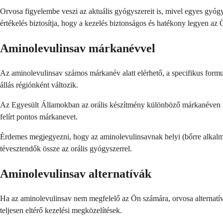
Orvosa figyelembe veszi az aktuális gyógyszereit is, mivel egyes gyóg
értékelés biztosítja, hogy a kezelés biztonságos és hatékony legyen az 
Aminolevulinsav márkanévvel
Az aminolevulinsav számos márkanév alatt elérhető, a specifikus formul
állás régiónként változik.
Az Egyesült Államokban az orális készítmény különböző márkanéven vagy
felírt pontos márkanevet.
Érdemes megjegyezni, hogy az aminolevulinsavnak helyi (bőrre alkalma
tévesztendők össze az orális gyógyszerrel.
Aminolevulinsav alternatívák
Ha az aminolevulinsav nem megfelelő az Ön számára, orvosa alternatív 
teljesen eltérő kezelési megközelítések.