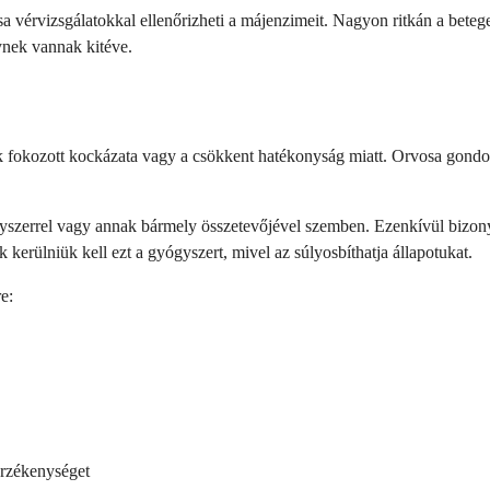
sa vérvizsgálatokkal ellenőrizheti a májenzimeit. Nagyon ritkán a beteg
ynek vannak kitéve.
kozott kockázata vagy a csökkent hatékonyság miatt. Orvosa gondosan 
gyszerrel vagy annak bármely összetevőjével szemben. Ezenkívül bizony
kerülniük kell ezt a gyógyszert, mivel az súlyosbíthatja állapotukat.
e:
érzékenységet