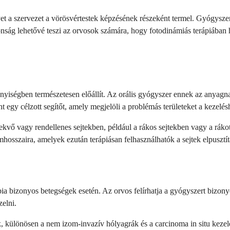
a szervezet a vörösvértestek képzésének részeként termel. Gyógyszerké
donság lehetővé teszi az orvosok számára, hogy fotodinámiás terápiában
iségben természetesen előállít. Az orális gyógyszer ennek az anyagnak 
t egy célzott segítőt, amely megjelöli a problémás területeket a kezelés
vő vagy rendellenes sejtekben, például a rákos sejtekben vagy a rákot
osszaira, amelyek ezután terápiásan felhasználhatók a sejtek elpusztít
ápia bizonyos betegségek esetén. Az orvos felírhatja a gyógyszert bizo
elni.
 különösen a nem izom-invazív hólyagrák és a carcinoma in situ kezel