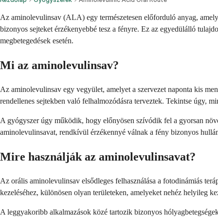
Az aminolevulinsav (ALA) egy természetesen előforduló anyag, amelyet 
bizonyos sejteket érzékenyebbé tesz a fényre. Ez az egyedülálló tulaj
megbetegedések esetén.
Mi az aminolevulinsav?
Az aminolevulinsav egy vegyület, amelyet a szervezet naponta kis menny
rendellenes sejtekben való felhalmozódásra terveztek. Tekintse úgy, min
A gyógyszer úgy működik, hogy előnyösen szívódik fel a gyorsan növek
aminolevulinsavat, rendkívül érzékennyé válnak a fény bizonyos hullámh
Mire használják az aminolevulinsavat?
Az orális aminolevulinsav elsődleges felhasználása a fotodinámiás ter
kezeléséhez, különösen olyan területeken, amelyeket nehéz helyileg kez
A leggyakoribb alkalmazások közé tartozik bizonyos hólyagbetegségek,