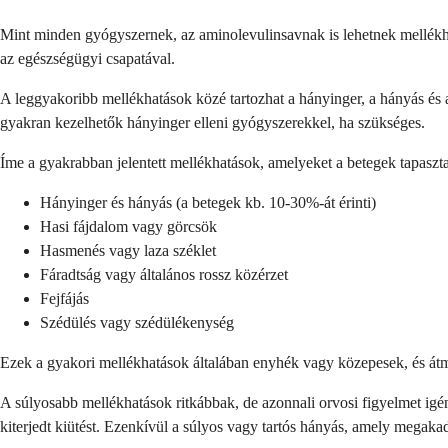
Mint minden gyógyszernek, az aminolevulinsavnak is lehetnek mellékhatás
az egészségügyi csapatával.
A leggyakoribb mellékhatások közé tartozhat a hányinger, a hányás és
gyakran kezelhetők hányinger elleni gyógyszerekkel, ha szükséges.
Íme a gyakrabban jelentett mellékhatások, amelyeket a betegek tapaszt
Hányinger és hányás (a betegek kb. 10-30%-át érinti)
Hasi fájdalom vagy görcsök
Hasmenés vagy laza széklet
Fáradtság vagy általános rossz közérzet
Fejfájás
Szédülés vagy szédülékenység
Ezek a gyakori mellékhatások általában enyhék vagy közepesek, és átmen
A súlyosabb mellékhatások ritkábbak, de azonnali orvosi figyelmet igén
kiterjedt kiütést. Ezenkívül a súlyos vagy tartós hányás, amely megakad