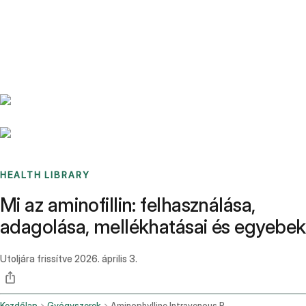
Benchmarks
Stories
FAQ
Sign up / Log in
HEALTH LIBRARY
Mi az aminofillin: felhasználása,
adagolása, mellékhatásai és egyebek
Utoljára frissítve
2026. április 3.
Kezdőlap
Gyógyszerek
Aminophylline Intravenous Route