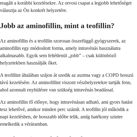
reagált a korábbi kezelésekre. Az orvosi csapat a legjobb lehetőséget
választja az Ön konkrét helyzetére.
Jobb az aminofillin, mint a teofillin?
Az aminofillin és a teofillin szorosan összefüggő gyógyszerek, az
aminofillin egy módosított forma, amely intravénás használatra
alkalmasabb. Egyik sem feltétlenül „jobb” – csak különböző
helyzetekben használják őket.
A teofillint általában szájon át szedik az asztma vagy a COPD hosszú
távú kezelésére. Az aminofillint viszont vészhelyzetekre tartják fenn,
ahol azonnali enyhülésre van szükség intravénás beadással.
Az aminofillin fő előnye, hogy intravénásan adható, ami gyors hatást
tesz lehetővé, amikor minden perc számít. A teofillin jól működik a
napi kezelésben, de hosszabb időbe telik, amíg hatékony szintre
emelkedik a véráramban.