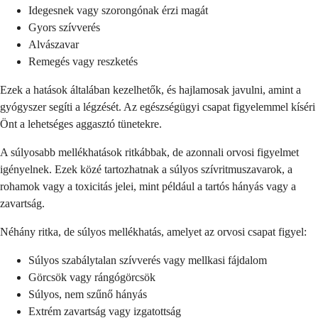
Idegesnek vagy szorongónak érzi magát
Gyors szívverés
Alvászavar
Remegés vagy reszketés
Ezek a hatások általában kezelhetők, és hajlamosak javulni, amint a
gyógyszer segíti a légzését. Az egészségügyi csapat figyelemmel kíséri
Önt a lehetséges aggasztó tünetekre.
A súlyosabb mellékhatások ritkábbak, de azonnali orvosi figyelmet
igényelnek. Ezek közé tartozhatnak a súlyos szívritmuszavarok, a
rohamok vagy a toxicitás jelei, mint például a tartós hányás vagy a
zavartság.
Néhány ritka, de súlyos mellékhatás, amelyet az orvosi csapat figyel:
Súlyos szabálytalan szívverés vagy mellkasi fájdalom
Görcsök vagy rángógörcsök
Súlyos, nem szűnő hányás
Extrém zavartság vagy izgatottság