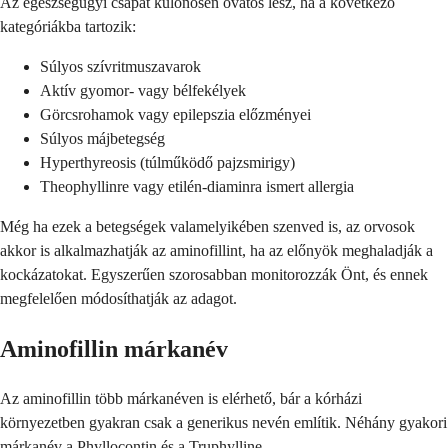
Az egészségügyi csapat különösen óvatos lesz, ha a következő
kategóriákba tartozik:
Súlyos szívritmuszavarok
Aktív gyomor- vagy bélfekélyek
Görcsrohamok vagy epilepszia előzményei
Súlyos májbetegség
Hyperthyreosis (túlműködő pajzsmirigy)
Theophyllinre vagy etilén-diaminra ismert allergia
Még ha ezek a betegségek valamelyikében szenved is, az orvosok
akkor is alkalmazhatják az aminofillint, ha az előnyök meghaladják a
kockázatokat. Egyszerűen szorosabban monitorozzák Önt, és ennek
megfelelően módosíthatják az adagot.
Aminofillin márkanév
Az aminofillin több márkanéven is elérhető, bár a kórházi
környezetben gyakran csak a generikus nevén említik. Néhány gyakori
márkanév a Phyllocontin és a Truphylline.