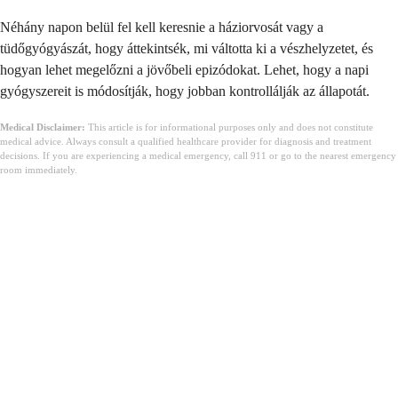
Néhány napon belül fel kell keresnie a háziorvosát vagy a
tüdőgyógyászát, hogy áttekintsék, mi váltotta ki a vészhelyzetet, és
hogyan lehet megelőzni a jövőbeli epizódokat. Lehet, hogy a napi
gyógyszereit is módosítják, hogy jobban kontrollálják az állapotát.
Medical Disclaimer:
This article is for informational purposes only and does not constitute
medical advice. Always consult a qualified healthcare provider for diagnosis and treatment
decisions. If you are experiencing a medical emergency, call 911 or go to the nearest emergency
room immediately.