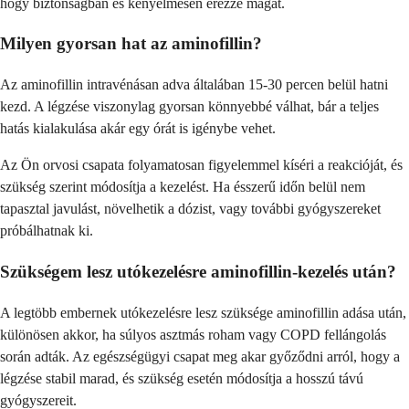
hogy biztonságban és kényelmesen érezze magát.
Milyen gyorsan hat az aminofillin?
Az aminofillin intravénásan adva általában 15-30 percen belül hatni
kezd. A légzése viszonylag gyorsan könnyebbé válhat, bár a teljes
hatás kialakulása akár egy órát is igénybe vehet.
Az Ön orvosi csapata folyamatosan figyelemmel kíséri a reakcióját, és
szükség szerint módosítja a kezelést. Ha ésszerű időn belül nem
tapasztal javulást, növelhetik a dózist, vagy további gyógyszereket
próbálhatnak ki.
Szükségem lesz utókezelésre aminofillin-kezelés után?
A legtöbb embernek utókezelésre lesz szüksége aminofillin adása után,
különösen akkor, ha súlyos asztmás roham vagy COPD fellángolás
során adták. Az egészségügyi csapat meg akar győződni arról, hogy a
légzése stabil marad, és szükség esetén módosítja a hosszú távú
gyógyszereit.