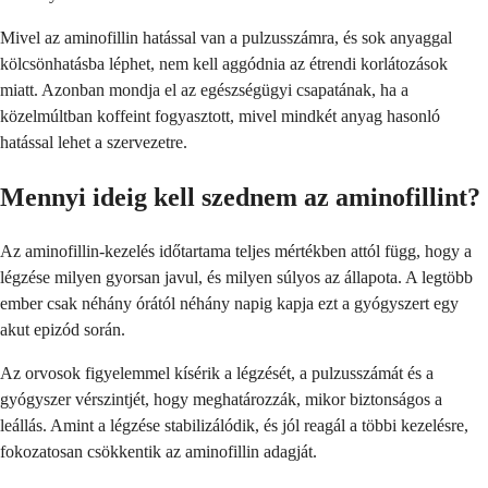
Mivel az aminofillin hatással van a pulzusszámra, és sok anyaggal
kölcsönhatásba léphet, nem kell aggódnia az étrendi korlátozások
miatt. Azonban mondja el az egészségügyi csapatának, ha a
közelmúltban koffeint fogyasztott, mivel mindkét anyag hasonló
hatással lehet a szervezetre.
Mennyi ideig kell szednem az aminofillint?
Az aminofillin-kezelés időtartama teljes mértékben attól függ, hogy a
légzése milyen gyorsan javul, és milyen súlyos az állapota. A legtöbb
ember csak néhány órától néhány napig kapja ezt a gyógyszert egy
akut epizód során.
Az orvosok figyelemmel kísérik a légzését, a pulzusszámát és a
gyógyszer vérszintjét, hogy meghatározzák, mikor biztonságos a
leállás. Amint a légzése stabilizálódik, és jól reagál a többi kezelésre,
fokozatosan csökkentik az aminofillin adagját.