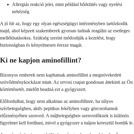
Allergiás reakció jelei, mint például bőrkiütés vagy nyelési
nehézség
A jó hír az, hogy egy olyan egészségügyi intézményben tartózkodik
majd, ahol képzett szakemberek gyorsan tudnak reagálni az esetleges
mellékhatásokra. Szükség szerint módosítják a kezelést, hogy
biztonságban és kényelmesen érezze magát.
Ki ne kapjon aminofillint?
Bizonyos emberek nem kaphatnak aminofillint a megnövekedett
szövődménykockázat miatt. Az orvosi csapat gondosan áttekinti az Ön
kórtörténetét, mielőtt beadná ezt a gyógyszert.
Előfordulhat, hogy nem alkalmas az aminofillinre, ha súlyos
szívbetegségben, aktív peptikus fekélyben vagy görcsrohamok
előzményében szenved. A májbetegségben szenvedőknek is különös
figyelmet kell fordítani, mivel a gyógyszer a májon keresztül bomlik le.