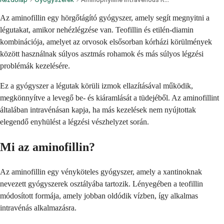
Az aminofillin egy hörgőtágító gyógyszer, amely segít megnyitni a
légutakat, amikor nehézlégzése van. Teofillin és etilén-diamin
kombinációja, amelyet az orvosok elsősorban kórházi körülmények
között használnak súlyos asztmás rohamok és más súlyos légzési
problémák kezelésére.
Ez a gyógyszer a légutak körüli izmok ellazításával működik,
megkönnyítve a levegő be- és kiáramlását a tüdejéből. Az aminofillint
általában intravénásan kapja, ha más kezelések nem nyújtottak
elegendő enyhülést a légzési vészhelyzet során.
Mi az aminofillin?
Az aminofillin egy vényköteles gyógyszer, amely a xantinoknak
nevezett gyógyszerek osztályába tartozik. Lényegében a teofillin
módosított formája, amely jobban oldódik vízben, így alkalmas
intravénás alkalmazásra.