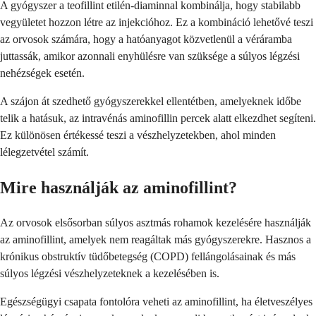
A gyógyszer a teofillint etilén-diaminnal kombinálja, hogy stabilabb
vegyületet hozzon létre az injekcióhoz. Ez a kombináció lehetővé teszi
az orvosok számára, hogy a hatóanyagot közvetlenül a véráramba
juttassák, amikor azonnali enyhülésre van szüksége a súlyos légzési
nehézségek esetén.
A szájon át szedhető gyógyszerekkel ellentétben, amelyeknek időbe
telik a hatásuk, az intravénás aminofillin percek alatt elkezdhet segíteni.
Ez különösen értékessé teszi a vészhelyzetekben, ahol minden
lélegzetvétel számít.
Mire használják az aminofillint?
Az orvosok elsősorban súlyos asztmás rohamok kezelésére használják
az aminofillint, amelyek nem reagáltak más gyógyszerekre. Hasznos a
krónikus obstruktív tüdőbetegség (COPD) fellángolásainak és más
súlyos légzési vészhelyzeteknek a kezelésében is.
Egészségügyi csapata fontolóra veheti az aminofillint, ha életveszélyes