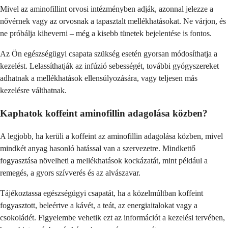
Mivel az aminofillint orvosi intézményben adják, azonnal jelezze a
nővérnek vagy az orvosnak a tapasztalt mellékhatásokat. Ne várjon, és
ne próbálja kiheverni – még a kisebb tünetek bejelentése is fontos.
Az Ön egészségügyi csapata szükség esetén gyorsan módosíthatja a
kezelést. Lelassíthatják az infúzió sebességét, további gyógyszereket
adhatnak a mellékhatások ellensúlyozására, vagy teljesen más
kezelésre válthatnak.
Kaphatok koffeint aminofillin adagolása közben?
A legjobb, ha kerüli a koffeint az aminofillin adagolása közben, mivel
mindkét anyag hasonló hatással van a szervezetre. Mindkettő
fogyasztása növelheti a mellékhatások kockázatát, mint például a
remegés, a gyors szívverés és az alvászavar.
Tájékoztassa egészségügyi csapatát, ha a közelmúltban koffeint
fogyasztott, beleértve a kávét, a teát, az energiaitalokat vagy a
csokoládét. Figyelembe vehetik ezt az információt a kezelési tervében,