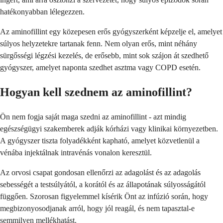
hatékonyabban lélegezzen.
Az aminofillint egy közepesen erős gyógyszerként képzelje el, amelyet
súlyos helyzetekre tartanak fenn. Nem olyan erős, mint néhány
sürgősségi légzési kezelés, de erősebb, mint sok szájon át szedhető
gyógyszer, amelyet naponta szedhet asztma vagy COPD esetén.
Hogyan kell szednem az aminofillint?
Ön nem fogja saját maga szedni az aminofillint - azt mindig
egészségügyi szakemberek adják kórházi vagy klinikai környezetben.
A gyógyszer tiszta folyadékként kapható, amelyet közvetlenül a
vénába injektálnak intravénás vonalon keresztül.
Az orvosi csapat gondosan ellenőrzi az adagolást és az adagolás
sebességét a testsúlyától, a korától és az állapotának súlyosságától
függően. Szorosan figyelemmel kísérik Önt az infúzió során, hogy
megbizonyosodjanak arról, hogy jól reagál, és nem tapasztal-e
semmilyen mellékhatást.