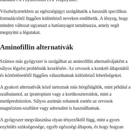
Vészhelyzetekben az egészségügyi szolgáltatók a használt specifikus
formulációtól függően különböző neveken említhetik. A lényeg, hogy
minden változat ugyanazt a hatóanyagot tartalmazza, amely segít
megnyitni a légutakat.
Aminofillin alternatívák
Számos más gyógyszer is szolgálhat az aminofillin alternatívájaként a
súlyos légzési problémák kezelésére. Az orvosok a konkrét állapotától
és kórtörténetétől függően választhatnak különböző lehetőségeket.
A gyakori alternatívák közé tartoznak más hörgőtágítók, mint például a
szalbutamol, az ipratropium vagy a kortikoszteroidok, mint a
metilprednizolon. Súlyos asztmás rohamok esetén az orvosok
magnézium-szulfátot vagy adrenalint is használhatnak.
A gyógyszer megválasztása olyan tényezőktől függ, mint a gyors
enyhülés szükségessége, egyéb egészségi állapota, és hogy hogyan