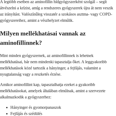
A legtöbb esetben az aminofillin hídgyógyszerként szolgál – segít
átvészelni a krízist, amíg a rendszeres gyógyszerek újra át nem veszik
az irányítást. Valószínűleg visszatér a szokásos asztma- vagy COPD-
gyógyszereihez, amint a vészhelyzet elmúlik.
Milyen mellékhatásai vannak az
aminofillinnek?
Mint minden gyógyszernek, az aminofillinnek is lehetnek
mellékhatásai, bár nem mindenki tapasztalja őket. A leggyakoribb
mellékhatások közé tartozik a hányinger, a fejfájás, valamint a
nyugtalanság vagy a reszketés érzése.
Amikor aminofillint kap, tapasztalhatja ezeket a gyakoribb
mellékhatásokat, amelyek általában elmúlnak, amint a szervezete
alkalmazkodik a gyógyszerhez:
Hányinger és gyomorpanaszok
Fejfájás és szédülés