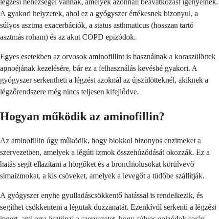
légzési nehézségei vannak, amelyek azonnali beavatkozást igényelnek.
A gyakori helyzetek, ahol ez a gyógyszer értékesnek bizonyul, a
súlyos asztma exacerbációk, a status asthmaticus (hosszan tartó
asztmás roham) és az akut COPD epizódok.
Egyes esetekben az orvosok aminofillint is használnak a koraszülöttek
apnoéjának kezelésére, bár ez a felhasználás kevésbé gyakori. A
gyógyszer serkentheti a légzést azoknál az újszülötteknél, akiknek a
légzőrendszere még nincs teljesen kifejlődve.
Hogyan működik az aminofillin?
Az aminofillin úgy működik, hogy blokkol bizonyos enzimeket a
szervezetben, amelyek a légúti izmok összehúzódását okozzák. Ez a
hatás segít ellazítani a hörgőket és a bronchiolusokat körülvevő
simaizmokat, a kis csöveket, amelyek a levegőt a tüdőbe szállítják.
A gyógyszer enyhe gyulladáscsökkentő hatással is rendelkezik, és
segíthet csökkenteni a légutak duzzanatát. Ezenkívül serkenti a légzési
ingert, ami arra ösztönzi a szervezetet, hogy súlyos epizódok során