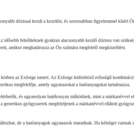
sonyabb dózissal kezdi a kezelést, és szorosabban figyelemmel kíséri Ö
t. Az idősebb felnőtteknek gyakran alacsonyabb kezdő dózisra van szük
zereit, amikor meghatározza az Ön számára megfelelő megközelítést.
 körben az Exforge ismert. Az Exforge különböző erősségű kombináció
enerikus megfelelője, amely ugyanazokat a hatóanyagokat tartalmazza.
is elérhetők, és ugyanolyan hatékonyan működnek, mint a márkanévvel el
y a generikus gyógyszerek megfeleljenek a márkanévvel ellátott gyógys
n változhat, de a hatóanyagok ugyanazok maradnak. Ha kétségei vannak a