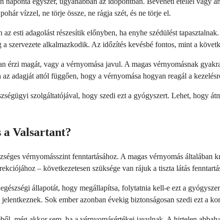
ában naponta egyszer, ugyanabban az időpontban. Beveheti étellel vagy a
ohár vízzel, ne törje össze, ne rágja szét, és ne törje el.
az esti adagolást részesítik előnyben, ha enyhe szédülést tapasztalnak.
íg a szervezete alkalmazkodik. Az időzítés kevésbé fontos, mint a köv
n érzi magát, vagy a vérnyomása javul. A magas vérnyomásnak gyakran n
a az adagját attól függően, hogy a vérnyomása hogyan reagál a kezelésr
ségügyi szolgáltatójával, hogy szedi ezt a gyógyszert. Lehet, hogy átm
 a Valsartant?
szséges vérnyomásszint fenntartásához. A magas vérnyomás általában kr
rekciójához – következetesen szüksége van rájuk a tiszta látás fenntart
 egészségi állapotát, hogy megállapítsa, folytatnia kell-e ezt a gyógys
ok jelentkeznek. Sok ember azonban évekig biztonságosan szedi ezt a k
éből, még akkor sem, ha a vérnyomásértékei javulnak. A hirtelen abba