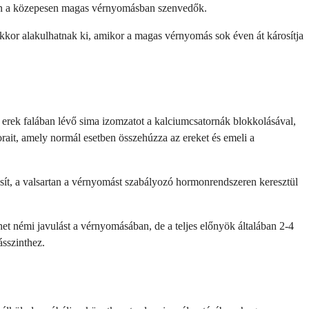
ösen a közepesen magas vérnyomásban szenvedők.
kkor alakulhatnak ki, amikor a magas vérnyomás sok éven át károsítja
erek falában lévő sima izomzatot a kalciumcsatornák blokkolásával,
orait, amely normál esetben összehúzza az ereket és emeli a
sít, a valsartan a vérnyomást szabályozó hormonrendszeren keresztül
het némi javulást a vérnyomásában, de a teljes előnyök általában 2-4
ásszinthez.