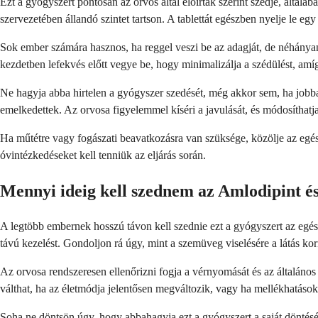
Ezt a gyógyszert pontosan az orvos által előírtak szerint szedje, által
szervezetében állandó szintet tartson. A tablettát egészben nyelje le egy p
Sok ember számára hasznos, ha reggel veszi be az adagját, de néhányan 
kezdetben lefekvés előtt vegye be, hogy minimalizálja a szédülést, am
Ne hagyja abba hirtelen a gyógyszer szedését, még akkor sem, ha jobba
emelkedettek. Az orvosa figyelemmel kíséri a javulását, és módosíthatj
Ha műtétre vagy fogászati beavatkozásra van szüksége, közölje az egész
óvintézkedéseket kell tenniük az eljárás során.
Mennyi ideig kell szednem az Amlodipint és
A legtöbb embernek hosszú távon kell szednie ezt a gyógyszert az egé
távú kezelést. Gondoljon rá úgy, mint a szemüveg viselésére a látás kor
Az orvosa rendszeresen ellenőrizni fogja a vérnyomását és az általános
válthat, ha az életmódja jelentősen megváltozik, vagy ha mellékhatás
Soha ne döntsön úgy, hogy abbahagyja ezt a gyógyszert a saját döntés