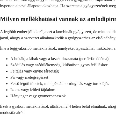
hypertonia nevű állapotot okozhatja. Ha szeretne a gyógyszerének megv
Milyen mellékhatásai vannak az amlodipinn
A legtöbb ember jól tolerálja ezt a kombinált gyógyszert, de mint mind
javul, ahogy a szervezet alkalmazkodik a gyógyszerhez az első néhány
Íme a leggyakoribb mellékhatások, amelyeket tapasztalhat, miközben 
A bokák, a lábak vagy a kezek duzzanata (perifériás ödéma)
Szédülés vagy szédülékenység, különösen gyors felálláskor
Fejfájás vagy enyhe fáradtság
Pír vagy melegségérzet
Felső légúti tünetek, mint például orrdugulás vagy torokfájás
Izom- vagy ízületi fájdalom
Hányinger vagy gyomorpanaszok
Ezek a gyakori mellékhatások általában 2-4 héten belül elmúlnak, ahog
módosításairól.