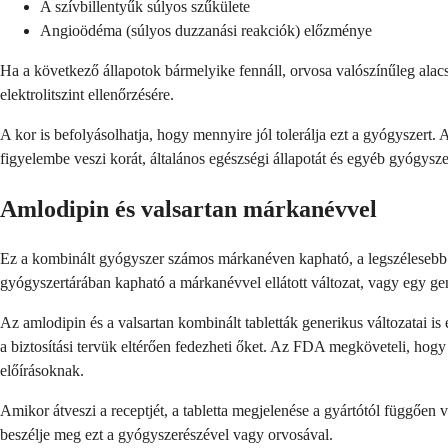
A szívbillentyűk súlyos szűkülete
Angioödéma (súlyos duzzanási reakciók) előzménye
Ha a következő állapotok bármelyike fennáll, orvosa valószínűleg alac
elektrolitszint ellenőrzésére.
A kor is befolyásolhatja, hogy mennyire jól tolerálja ezt a gyógyszer
figyelembe veszi korát, általános egészségi állapotát és egyéb gyógys
Amlodipin és valsartan márkanévvel
Ez a kombinált gyógyszer számos márkanéven kapható, a legszélesebb
gyógyszertárában kapható a márkanévvel ellátott változat, vagy egy g
Az amlodipin és a valsartan kombinált tabletták generikus változatai 
a biztosítási tervük eltérően fedezheti őket. Az FDA megköveteli, hog
előírásoknak.
Amikor átveszi a receptjét, a tabletta megjelenése a gyártótól függőe
beszélje meg ezt a gyógyszerészével vagy orvosával.