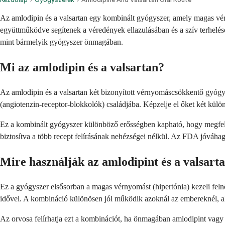
Az amlodipin és a valsartan egy kombinált gyógyszer, amely magas vérn
együttműködve segítenek a véredények ellazulásában és a szív terhelé
mint bármelyik gyógyszer önmagában.
Mi az amlodipin és a valsartan?
Az amlodipin és a valsartan két bizonyított vérnyomáscsökkentő gyógy
(angiotenzin-receptor-blokkolók) családjába. Képzelje el őket két kül
Ez a kombinált gyógyszer különböző erősségben kapható, hogy megfelel
biztosítva a több recept felírásának nehézségei nélkül. Az FDA jóváh
Mire használják az amlodipint és a valsart
Ez a gyógyszer elsősorban a magas vérnyomást (hipertónia) kezeli feln
idővel. A kombináció különösen jól működik azoknál az embereknél, ak
Az orvosa felírhatja ezt a kombinációt, ha önmagában amlodipint vagy 