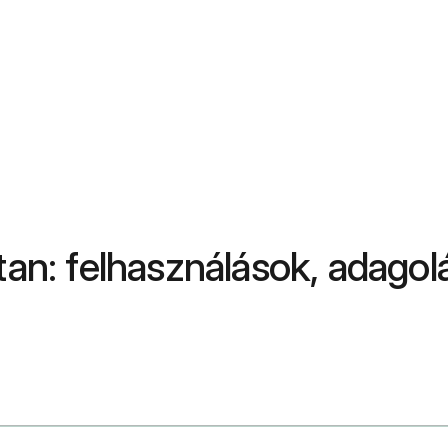
rtan: felhasználások, adago