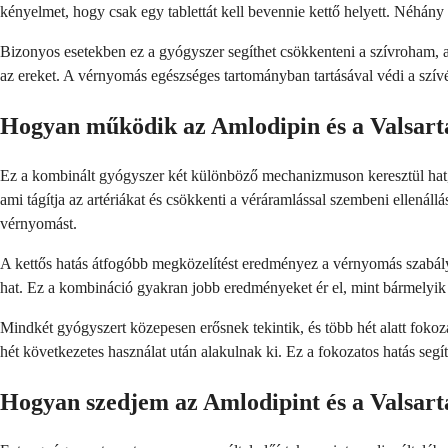
kényelmet, hogy csak egy tablettát kell bevennie kettő helyett. Néhá
Bizonyos esetekben ez a gyógyszer segíthet csökkenteni a szívroham, 
az ereket. A vérnyomás egészséges tartományban tartásával védi a szívét
Hogyan működik az Amlodipin és a Valsart
Ez a kombinált gyógyszer két különböző mechanizmuson keresztül hat, 
ami tágítja az artériákat és csökkenti a véráramlással szembeni ellenál
vérnyomást.
A kettős hatás átfogóbb megközelítést eredményez a vérnyomás szabály
hat. Ez a kombináció gyakran jobb eredményeket ér el, mint bármelyi
Mindkét gyógyszert közepesen erősnek tekintik, és több hét alatt fokoz
hét következetes használat után alakulnak ki. Ez a fokozatos hatás s
Hogyan szedjem az Amlodipint és a Valsart