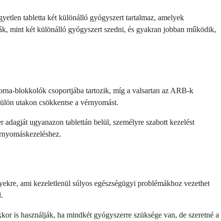
etlen tabletta két különálló gyógyszert tartalmaz, amelyek
k, mint két különálló gyógyszert szedni, és gyakran jobban működik,
rna-blokkolók csoportjába tartozik, míg a valsartan az ARB-k
 külön utakon csökkentse a vérnyomást.
dagját ugyanazon tablettán belül, személyre szabott kezelést
érnyomáskezeléshez.
ényekre, ami kezeletlenül súlyos egészségügyi problémákhoz vezethet
.
kor is használják, ha mindkét gyógyszerre szüksége van, de szeretné a