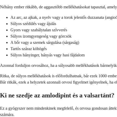
Néhány ember ritkább, de aggasztóbb mellékhatásokat tapasztal, amelye
Az arc, az ajkak, a nyelv vagy a torok jelentős duzzanata (angi
Súlyos szédülés vagy ájulás
Gyors vagy szabálytalan szívverés
Súlyos izomgyengeség vagy görcsök
A bőr vagy a szemek sárgulása (sárgaság)
Tartós száraz köhögés
Súlyos hányinger, hányás vagy hasi fájdalom
Azonnal forduljon orvosához, ha a súlyosabb mellékhatások bármelyikét
Ritka, de súlyos mellékhatások is előfordulhatnak, bár ezek 1000 embe
Bár ritkák, ezek a helyzetek azonnali orvosi figyelmet igényelnek, ha e
Ki ne szedje az amlodipint és a valsartánt?
Ez a gyógyszer nem mindenkinek megfelelő, és orvosa gondosan áttekint
számára.