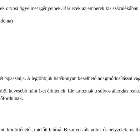
k orvosi figyelmet igényelnek. Bár ezek az emberek kis százalékában fo
oödéma)
 tapasztalja. A legtöbbjük hatékonyan kezelhető adagmódosítással vagy 
rből kevesebb mint 1-et érintenek. Ide tartoznak a súlyos allergiás re
lőfordulnak.
i kórtörténetét, mielőtt felírná. Bizonyos állapotok és helyzetek miat