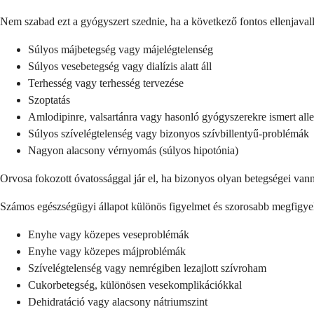
Nem szabad ezt a gyógyszert szednie, ha a következő fontos ellenjavall
Súlyos májbetegség vagy májelégtelenség
Súlyos vesebetegség vagy dialízis alatt áll
Terhesség vagy terhesség tervezése
Szoptatás
Amlodipinre, valsartánra vagy hasonló gyógyszerekre ismert alle
Súlyos szívelégtelenség vagy bizonyos szívbillentyű-problémák
Nagyon alacsony vérnyomás (súlyos hipotónia)
Orvosa fokozott óvatossággal jár el, ha bizonyos olyan betegségei va
Számos egészségügyi állapot különös figyelmet és szorosabb megfigyelé
Enyhe vagy közepes veseproblémák
Enyhe vagy közepes májproblémák
Szívelégtelenség vagy nemrégiben lezajlott szívroham
Cukorbetegség, különösen vesekomplikációkkal
Dehidratáció vagy alacsony nátriumszint