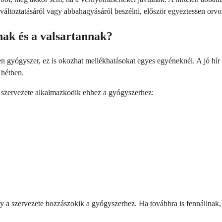
áltoztatásáról vagy abbahagyásáról beszélni, először egyeztessen orvo
ak és a valsartannak?
en gyógyszer, ez is okozhat mellékhatásokat egyes egyéneknél. A jó hír
 hétben.
a szervezete alkalmazkodik ehhez a gyógyszerhez:
y a szervezete hozzászokik a gyógyszerhez. Ha továbbra is fennállnak, 