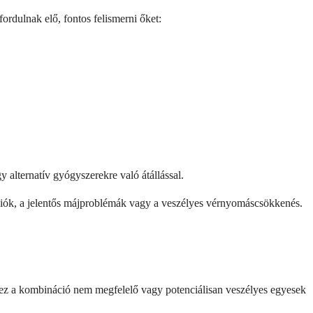
rdulnak elő, fontos felismerni őket:
alternatív gyógyszerekre való átállással.
akciók, a jelentős májproblémák vagy a veszélyes vérnyomáscsökkenés.
t ez a kombináció nem megfelelő vagy potenciálisan veszélyes egyesek