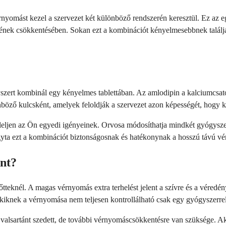
yomást kezel a szervezet két különböző rendszerén keresztül. Ez az egy
sének csökkentésében. Sokan ezt a kombinációt kényelmesebbnek találjá
szert kombinál egy kényelmes tablettában. Az amlodipin a kalciumcsato
önböző kulcsként, amelyek feloldják a szervezet azon képességét, hogy
jen az Ön egyedi igényeinek. Orvosa módosíthatja mindkét gyógyszer a
agyta ezt a kombinációt biztonságosnak és hatékonynak a hosszú távú v
ant?
őtteknél. A magas vérnyomás extra terhelést jelent a szívre és a véred
iknek a vérnyomása nem teljesen kontrollálható csak egy gyógyszerrel
valsartánt szedett, de további vérnyomáscsökkentésre van szüksége. Ak