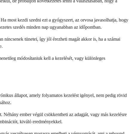
nélkül, de próbáljon következetes lenni a választásában, hogy a
 Ha most kezdi szedni ezt a gyógyszert, az orvosa javasolhatja, hogy
etkezetes szedés minden nap ugyanabban az időpontban.
incsenek tünetei, így jól érezheti magát akkor is, ha a számai
e.
enetileg módosítaniuk kell a kezelését, vagy különleges
ónikus állapot, amely folyamatos kezelést igényel, nem pedig rövid
ásához.
zert. Néhány ember végül csökkentheti az adagját, vagy más kezelésre
ombinációt, kiváló eredményekkel.
hagyás veszélyesen magasra emelheti a vérnyomását, ami a rebound