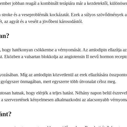
ny ember jobban reagál a kombinált terápiára már a kezdetektől, külön
a stroke és a veseproblémák kockázatát. Ezek a súlyos szövődmények a
, az agyát és a veséit a jövőbeni károsodástól.
an?
hogy hatékonyan csökkentse a vérnyomását. Az amlodipin ellazítja az 
lást. Eközben a valsartan blokkolja az angiotensin II nevű hormon recept
ozásában. Míg az amlodipin közvetlenül az erek ellazítására összponto
k gyógyszer önmagában, mert egyszerre több útvonalat céloz meg.
atosan hatnak, hogy elérjék a teljes hatást. Néhány napon belül észreve
egít a szervezetének kényelmesen alkalmazkodni az alacsonyabb vérnyom
ánt?