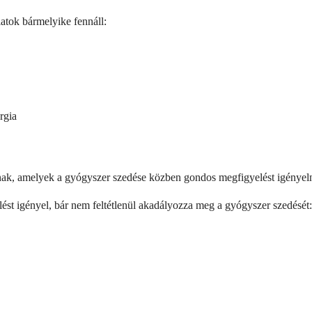
atok bármelyike fennáll:
rgia
nnak, amelyek a gyógyszer szedése közben gondos megfigyelést igényel
st igényel, bár nem feltétlenül akadályozza meg a gyógyszer szedését: