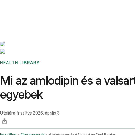
Benchmarks
Stories
FAQ
Sign up / Log in
HEALTH LIBRARY
Mi az amlodipin és a valsa
egyebek
Utoljára frissítve
2026. április 3.
Kezdőlap
Gyógyszerek
Amlodipine And Valsartan Oral Route