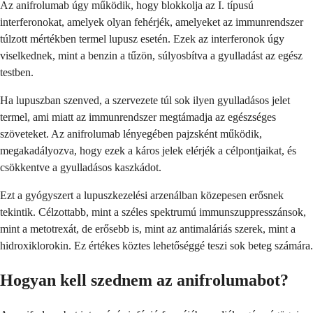
Az anifrolumab úgy működik, hogy blokkolja az I. típusú
interferonokat, amelyek olyan fehérjék, amelyeket az immunrendszer
túlzott mértékben termel lupusz esetén. Ezek az interferonok úgy
viselkednek, mint a benzin a tűzön, súlyosbítva a gyulladást az egész
testben.
Ha lupuszban szenved, a szervezete túl sok ilyen gyulladásos jelet
termel, ami miatt az immunrendszer megtámadja az egészséges
szöveteket. Az anifrolumab lényegében pajzsként működik,
megakadályozva, hogy ezek a káros jelek elérjék a célpontjaikat, és
csökkentve a gyulladásos kaszkádot.
Ezt a gyógyszert a lupuszkezelési arzenálban közepesen erősnek
tekintik. Célzottabb, mint a széles spektrumú immunszuppresszánsok,
mint a metotrexát, de erősebb is, mint az antimaláriás szerek, mint a
hidroxiklorokin. Ez értékes köztes lehetőséggé teszi sok beteg számára.
Hogyan kell szednem az anifrolumabot?