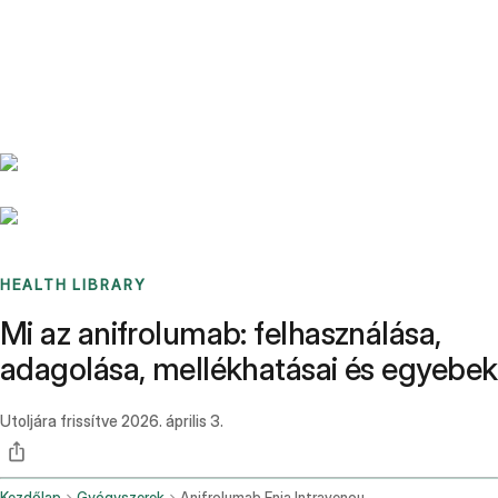
Benchmarks
Stories
FAQ
Sign up / Log in
HEALTH LIBRARY
Mi az anifrolumab: felhasználása,
adagolása, mellékhatásai és egyebek
Utoljára frissítve
2026. április 3.
Kezdőlap
Gyógyszerek
Anifrolumab Fnia Intravenous Route