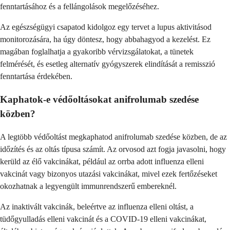
fenntartásához és a fellángolások megelőzéséhez.
Az egészségügyi csapatod kidolgoz egy tervet a lupus aktivitásod
monitorozására, ha úgy döntesz, hogy abbahagyod a kezelést. Ez
magában foglalhatja a gyakoribb vérvizsgálatokat, a tünetek
felmérését, és esetleg alternatív gyógyszerek elindítását a remisszió
fenntartása érdekében.
Kaphatok-e védőoltásokat anifrolumab szedése
közben?
A legtöbb védőoltást megkaphatod anifrolumab szedése közben, de az
időzítés és az oltás típusa számít. Az orvosod azt fogja javasolni, hogy
kerüld az élő vakcinákat, például az orrba adott influenza elleni
vakcinát vagy bizonyos utazási vakcinákat, mivel ezek fertőzéseket
okozhatnak a legyengült immunrendszerű embereknél.
Az inaktivált vakcinák, beleértve az influenza elleni oltást, a
tüdőgyulladás elleni vakcinát és a COVID-19 elleni vakcinákat,