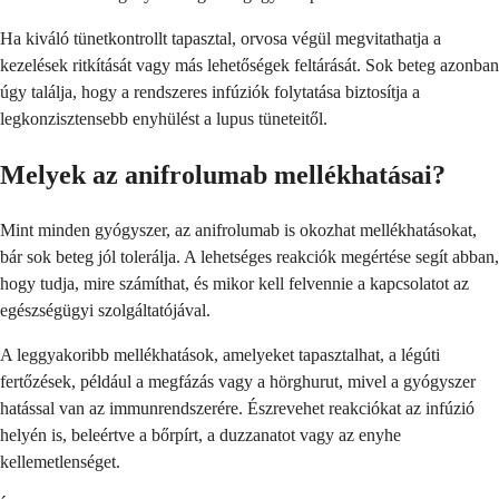
Ha kiváló tünetkontrollt tapasztal, orvosa végül megvitathatja a
kezelések ritkítását vagy más lehetőségek feltárását. Sok beteg azonban
úgy találja, hogy a rendszeres infúziók folytatása biztosítja a
legkonzisztensebb enyhülést a lupus tüneteitől.
Melyek az anifrolumab mellékhatásai?
Mint minden gyógyszer, az anifrolumab is okozhat mellékhatásokat,
bár sok beteg jól tolerálja. A lehetséges reakciók megértése segít abban,
hogy tudja, mire számíthat, és mikor kell felvennie a kapcsolatot az
egészségügyi szolgáltatójával.
A leggyakoribb mellékhatások, amelyeket tapasztalhat, a légúti
fertőzések, például a megfázás vagy a hörghurut, mivel a gyógyszer
hatással van az immunrendszerére. Észrevehet reakciókat az infúzió
helyén is, beleértve a bőrpírt, a duzzanatot vagy az enyhe
kellemetlenséget.