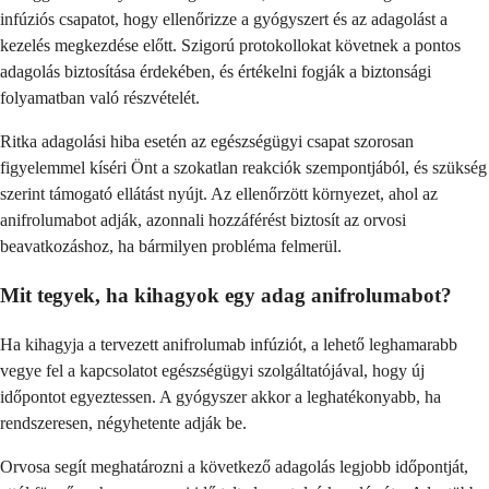
infúziós csapatot, hogy ellenőrizze a gyógyszert és az adagolást a
kezelés megkezdése előtt. Szigorú protokollokat követnek a pontos
adagolás biztosítása érdekében, és értékelni fogják a biztonsági
folyamatban való részvételét.
Ritka adagolási hiba esetén az egészségügyi csapat szorosan
figyelemmel kíséri Önt a szokatlan reakciók szempontjából, és szükség
szerint támogató ellátást nyújt. Az ellenőrzött környezet, ahol az
anifrolumabot adják, azonnali hozzáférést biztosít az orvosi
beavatkozáshoz, ha bármilyen probléma felmerül.
Mit tegyek, ha kihagyok egy adag anifrolumabot?
Ha kihagyja a tervezett anifrolumab infúziót, a lehető leghamarabb
vegye fel a kapcsolatot egészségügyi szolgáltatójával, hogy új
időpontot egyeztessen. A gyógyszer akkor a leghatékonyabb, ha
rendszeresen, négyhetente adják be.
Orvosa segít meghatározni a következő adagolás legjobb időpontját,