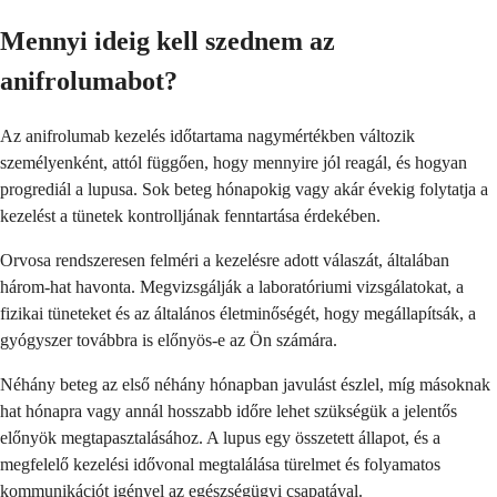
Mennyi ideig kell szednem az
anifrolumabot?
Az anifrolumab kezelés időtartama nagymértékben változik
személyenként, attól függően, hogy mennyire jól reagál, és hogyan
progrediál a lupusa. Sok beteg hónapokig vagy akár évekig folytatja a
kezelést a tünetek kontrolljának fenntartása érdekében.
Orvosa rendszeresen felméri a kezelésre adott válaszát, általában
három-hat havonta. Megvizsgálják a laboratóriumi vizsgálatokat, a
fizikai tüneteket és az általános életminőségét, hogy megállapítsák, a
gyógyszer továbbra is előnyös-e az Ön számára.
Néhány beteg az első néhány hónapban javulást észlel, míg másoknak
hat hónapra vagy annál hosszabb időre lehet szükségük a jelentős
előnyök megtapasztalásához. A lupus egy összetett állapot, és a
megfelelő kezelési idővonal megtalálása türelmet és folyamatos
kommunikációt igényel az egészségügyi csapatával.