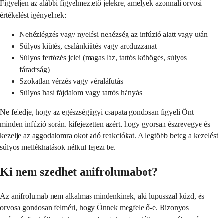
Figyeljen az alábbi figyelmeztető jelekre, amelyek azonnali orvosi
értékelést igényelnek:
Nehézlégzés vagy nyelési nehézség az infúzió alatt vagy után
Súlyos kiütés, csalánkiütés vagy arcduzzanat
Súlyos fertőzés jelei (magas láz, tartós köhögés, súlyos
fáradtság)
Szokatlan vérzés vagy véraláfutás
Súlyos hasi fájdalom vagy tartós hányás
Ne feledje, hogy az egészségügyi csapata gondosan figyeli Önt
minden infúzió során, kifejezetten azért, hogy gyorsan észrevegye és
kezelje az aggodalomra okot adó reakciókat. A legtöbb beteg a kezelést
súlyos mellékhatások nélkül fejezi be.
Ki nem szedhet anifrolumabot?
Az anifrolumab nem alkalmas mindenkinek, aki lupusszal küzd, és
orvosa gondosan felméri, hogy Önnek megfelelő-e. Bizonyos