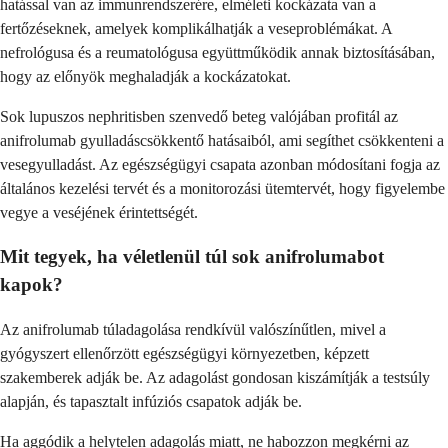
hatással van az immunrendszerére, elméleti kockázata van a
fertőzéseknek, amelyek komplikálhatják a veseproblémákat. A
nefrológusa és a reumatológusa együttműködik annak biztosításában,
hogy az előnyök meghaladják a kockázatokat.
Sok lupuszos nephritisben szenvedő beteg valójában profitál az
anifrolumab gyulladáscsökkentő hatásaiból, ami segíthet csökkenteni a
vesegyulladást. Az egészségügyi csapata azonban módosítani fogja az
általános kezelési tervét és a monitorozási ütemtervét, hogy figyelembe
vegye a veséjének érintettségét.
Mit tegyek, ha véletlenül túl sok anifrolumabot
kapok?
Az anifrolumab túladagolása rendkívül valószínűtlen, mivel a
gyógyszert ellenőrzött egészségügyi környezetben, képzett
szakemberek adják be. Az adagolást gondosan kiszámítják a testsúly
alapján, és tapasztalt infúziós csapatok adják be.
Ha aggódik a helytelen adagolás miatt, ne habozzon megkérni az