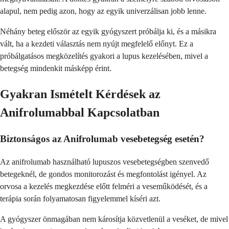
alapul, nem pedig azon, hogy az egyik univerzálisan jobb lenne.
Néhány beteg először az egyik gyógyszert próbálja ki, és a másikra
vált, ha a kezdeti választás nem nyújt megfelelő előnyt. Ez a
próbálgatásos megközelítés gyakori a lupus kezelésében, mivel a
betegség mindenkit másképp érint.
Gyakran Ismételt Kérdések az
Anifrolumabbal Kapcsolatban
Biztonságos az Anifrolumab vesebetegség esetén?
Az anifrolumab használható lupuszos vesebetegségben szenvedő
betegeknél, de gondos monitorozást és megfontolást igényel. Az
orvosa a kezelés megkezdése előtt felméri a veseműködését, és a
terápia során folyamatosan figyelemmel kíséri azt.
A gyógyszer önmagában nem károsítja közvetlenül a veséket, de mivel