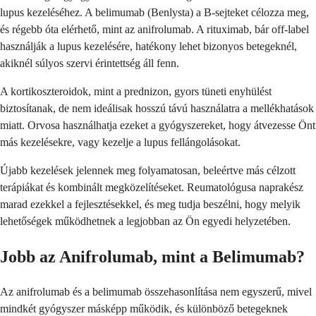
lupus kezeléséhez. A belimumab (Benlysta) a B-sejteket célozza meg,
és régebb óta elérhető, mint az anifrolumab. A rituximab, bár off-label
használják a lupus kezelésére, hatékony lehet bizonyos betegeknél,
akiknél súlyos szervi érintettség áll fenn.
A kortikoszteroidok, mint a prednizon, gyors tüneti enyhülést
biztosítanak, de nem ideálisak hosszú távú használatra a mellékhatások
miatt. Orvosa használhatja ezeket a gyógyszereket, hogy átvezesse Önt
más kezelésekre, vagy kezelje a lupus fellángolásokat.
Újabb kezelések jelennek meg folyamatosan, beleértve más célzott
terápiákat és kombinált megközelítéseket. Reumatológusa naprakész
marad ezekkel a fejlesztésekkel, és meg tudja beszélni, hogy melyik
lehetőségek működhetnek a legjobban az Ön egyedi helyzetében.
Jobb az Anifrolumab, mint a Belimumab?
Az anifrolumab és a belimumab összehasonlítása nem egyszerű, mivel
mindkét gyógyszer másképp működik, és különböző betegeknek