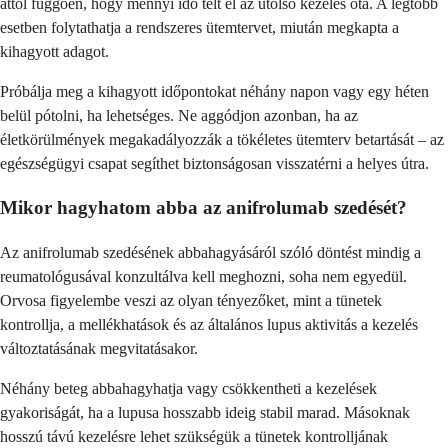
attól függően, hogy mennyi idő telt el az utolsó kezelés óta. A legtöbb
esetben folytathatja a rendszeres ütemtervet, miután megkapta a
kihagyott adagot.
Próbálja meg a kihagyott időpontokat néhány napon vagy egy héten
belül pótolni, ha lehetséges. Ne aggódjon azonban, ha az
életkörülmények megakadályozzák a tökéletes ütemterv betartását – az
egészségügyi csapat segíthet biztonságosan visszatérni a helyes útra.
Mikor hagyhatom abba az anifrolumab szedését?
Az anifrolumab szedésének abbahagyásáról szóló döntést mindig a
reumatológusával konzultálva kell meghozni, soha nem egyedül.
Orvosa figyelembe veszi az olyan tényezőket, mint a tünetek
kontrollja, a mellékhatások és az általános lupus aktivitás a kezelés
változtatásának megvitatásakor.
Néhány beteg abbahagyhatja vagy csökkentheti a kezelések
gyakoriságát, ha a lupusa hosszabb ideig stabil marad. Másoknak
hosszú távú kezelésre lehet szükségük a tünetek kontrolljának