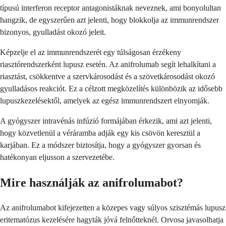
típusú interferon receptor antagonistáknak neveznek, ami bonyolultan
hangzik, de egyszerűen azt jelenti, hogy blokkolja az immunrendszer
bizonyos, gyulladást okozó jeleit.
Képzelje el az immunrendszerét egy túlságosan érzékeny
riasztórendszerként lupusz esetén. Az anifrolumab segít lehalkítani a
riasztást, csökkentve a szervkárosodást és a szövetkárosodást okozó
gyulladásos reakciót. Ez a célzott megközelítés különbözik az idősebb
lupuszkezelésektől, amelyek az egész immunrendszert elnyomják.
A gyógyszer intravénás infúzió formájában érkezik, ami azt jelenti,
hogy közvetlenül a véráramba adják egy kis csövön keresztül a
karjában. Ez a módszer biztosítja, hogy a gyógyszer gyorsan és
hatékonyan eljusson a szervezetébe.
Mire használják az anifrolumabot?
Az anifrolumabot kifejezetten a közepes vagy súlyos szisztémás lupusz
eritematózus kezelésére hagyták jóvá felnőtteknél. Orvosa javasolhatja