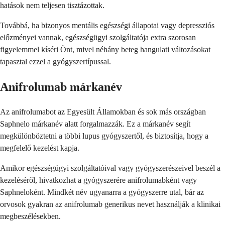
hatások nem teljesen tisztázottak.
Továbbá, ha bizonyos mentális egészségi állapotai vagy depressziós
előzményei vannak, egészségügyi szolgáltatója extra szorosan
figyelemmel kíséri Önt, mivel néhány beteg hangulati változásokat
tapasztal ezzel a gyógyszertípussal.
Anifrolumab márkanév
Az anifrolumabot az Egyesült Államokban és sok más országban
Saphnelo márkanév alatt forgalmazzák. Ez a márkanév segít
megkülönböztetni a többi lupus gyógyszertől, és biztosítja, hogy a
megfelelő kezelést kapja.
Amikor egészségügyi szolgáltatóival vagy gyógyszerészeivel beszél a
kezeléséről, hivatkozhat a gyógyszerére anifrolumabként vagy
Saphneloként. Mindkét név ugyanarra a gyógyszerre utal, bár az
orvosok gyakran az anifrolumab generikus nevet használják a klinikai
megbeszélésekben.