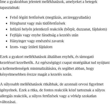
Íme a gyakrabban jelentett mellékhatások, amelyeket a betegek
tapasztalnak:
Felső légúti fertőzések (megfázás, arcüreggyulladás)
Hörghurut vagy más tüdőfertőzések
Infúzió helyén jelentkező reakciók (bőrpír, duzzanat, fájdalom)
Fejfájás vagy enyhe fáradtság a kezelés után
Hányinger vagy emésztési zavarok
Izom- vagy ízületi fájdalom
Ezek a gyakori mellékhatások általában enyhék, és támogató
kezeléssel kezelhetők. Az egészségügyi csapat stratégiákat tud nyújtani
a kellemetlenségek minimalizálására, és segíthet abban, hogy
kényelmesebben érezze magát a kezelés során.
A súlyosabb mellékhatások ritkábbak, de azonnali orvosi figyelmet
igényelnek. Ezek a ritka, de fontos reakciók közé tartoznak a súlyos
allergiás reakciók, a súlyos fertőzések vagy a vérkép szokatlan
változásai.