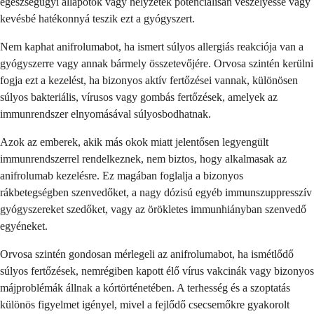
egészségügyi állapotok vagy helyzetek potenciálisan veszélyessé vagy
kevésbé hatékonnyá teszik ezt a gyógyszert.
Nem kaphat anifrolumabot, ha ismert súlyos allergiás reakciója van a
gyógyszerre vagy annak bármely összetevőjére. Orvosa szintén kerülni
fogja ezt a kezelést, ha bizonyos aktív fertőzései vannak, különösen
súlyos bakteriális, vírusos vagy gombás fertőzések, amelyek az
immunrendszer elnyomásával súlyosbodhatnak.
Azok az emberek, akik más okok miatt jelentősen legyengült
immunrendszerrel rendelkeznek, nem biztos, hogy alkalmasak az
anifrolumab kezelésre. Ez magában foglalja a bizonyos
rákbetegségben szenvedőket, a nagy dózisú egyéb immunszuppresszív
gyógyszereket szedőket, vagy az örökletes immunhiányban szenvedő
egyéneket.
Orvosa szintén gondosan mérlegeli az anifrolumabot, ha ismétlődő
súlyos fertőzések, nemrégiben kapott élő vírus vakcinák vagy bizonyos
májproblémák állnak a kórtörténetében. A terhesség és a szoptatás
különös figyelmet igényel, mivel a fejlődő csecsemőkre gyakorolt