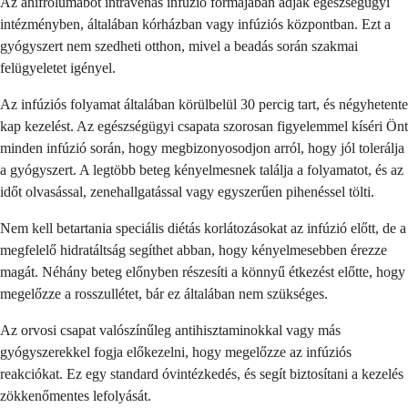
Az anifrolumabot intravénás infúzió formájában adják egészségügyi
intézményben, általában kórházban vagy infúziós központban. Ezt a
gyógyszert nem szedheti otthon, mivel a beadás során szakmai
felügyeletet igényel.
Az infúziós folyamat általában körülbelül 30 percig tart, és négyhetente
kap kezelést. Az egészségügyi csapata szorosan figyelemmel kíséri Önt
minden infúzió során, hogy megbizonyosodjon arról, hogy jól tolerálja
a gyógyszert. A legtöbb beteg kényelmesnek találja a folyamatot, és az
időt olvasással, zenehallgatással vagy egyszerűen pihenéssel tölti.
Nem kell betartania speciális diétás korlátozásokat az infúzió előtt, de a
megfelelő hidratáltság segíthet abban, hogy kényelmesebben érezze
magát. Néhány beteg előnyben részesíti a könnyű étkezést előtte, hogy
megelőzze a rosszullétet, bár ez általában nem szükséges.
Az orvosi csapat valószínűleg antihisztaminokkal vagy más
gyógyszerekkel fogja előkezelni, hogy megelőzze az infúziós
reakciókat. Ez egy standard óvintézkedés, és segít biztosítani a kezelés
zökkenőmentes lefolyását.