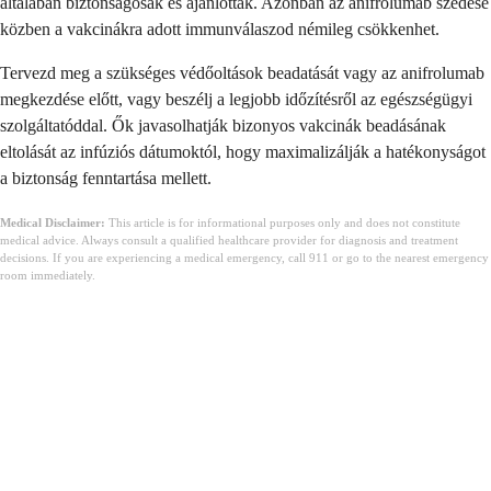
általában biztonságosak és ajánlottak. Azonban az anifrolumab szedése
közben a vakcinákra adott immunválaszod némileg csökkenhet.
Tervezd meg a szükséges védőoltások beadatását vagy az anifrolumab
megkezdése előtt, vagy beszélj a legjobb időzítésről az egészségügyi
szolgáltatóddal. Ők javasolhatják bizonyos vakcinák beadásának
eltolását az infúziós dátumoktól, hogy maximalizálják a hatékonyságot
a biztonság fenntartása mellett.
Medical Disclaimer:
This article is for informational purposes only and does not constitute
medical advice. Always consult a qualified healthcare provider for diagnosis and treatment
decisions. If you are experiencing a medical emergency, call 911 or go to the nearest emergency
room immediately.