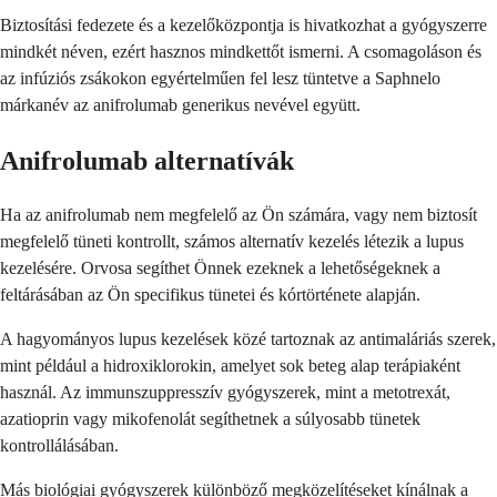
Biztosítási fedezete és a kezelőközpontja is hivatkozhat a gyógyszerre
mindkét néven, ezért hasznos mindkettőt ismerni. A csomagoláson és
az infúziós zsákokon egyértelműen fel lesz tüntetve a Saphnelo
márkanév az anifrolumab generikus nevével együtt.
Anifrolumab alternatívák
Ha az anifrolumab nem megfelelő az Ön számára, vagy nem biztosít
megfelelő tüneti kontrollt, számos alternatív kezelés létezik a lupus
kezelésére. Orvosa segíthet Önnek ezeknek a lehetőségeknek a
feltárásában az Ön specifikus tünetei és kórtörténete alapján.
A hagyományos lupus kezelések közé tartoznak az antimaláriás szerek,
mint például a hidroxiklorokin, amelyet sok beteg alap terápiaként
használ. Az immunszuppresszív gyógyszerek, mint a metotrexát,
azatioprin vagy mikofenolát segíthetnek a súlyosabb tünetek
kontrollálásában.
Más biológiai gyógyszerek különböző megközelítéseket kínálnak a