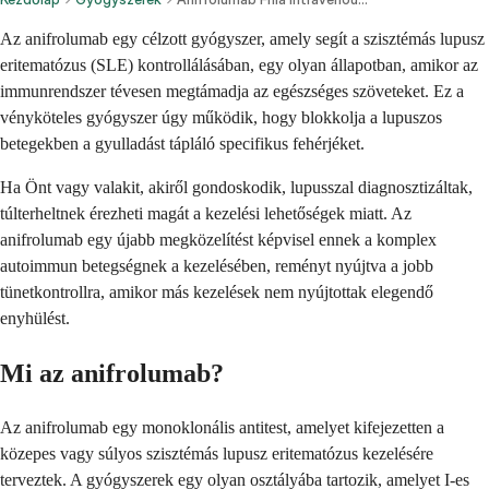
Az anifrolumab egy célzott gyógyszer, amely segít a szisztémás lupusz
eritematózus (SLE) kontrollálásában, egy olyan állapotban, amikor az
immunrendszer tévesen megtámadja az egészséges szöveteket. Ez a
vényköteles gyógyszer úgy működik, hogy blokkolja a lupuszos
betegekben a gyulladást tápláló specifikus fehérjéket.
Ha Önt vagy valakit, akiről gondoskodik, lupusszal diagnosztizáltak,
túlterheltnek érezheti magát a kezelési lehetőségek miatt. Az
anifrolumab egy újabb megközelítést képvisel ennek a komplex
autoimmun betegségnek a kezelésében, reményt nyújtva a jobb
tünetkontrollra, amikor más kezelések nem nyújtottak elegendő
enyhülést.
Mi az anifrolumab?
Az anifrolumab egy monoklonális antitest, amelyet kifejezetten a
közepes vagy súlyos szisztémás lupusz eritematózus kezelésére
terveztek. A gyógyszerek egy olyan osztályába tartozik, amelyet I-es