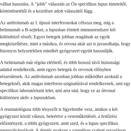
válhat hasznára. A "jobb" választás az Ön specifikus lupus tüneteitől,
kórtörténetétől és a kezelésre adott válaszától függ.
Az anifrolumab az I. típusú interferonokat célozza meg, míg a
belimumab a B-sejteket, a lupusban érintett immunrendszer két
különböző részét. Egyes betegek jobban reagálnak az egyik
megközelítésre, mint a másikra, és orvosa akár azt is javasolhatja, hogy
bizonyos helyzetekben mindkét gyógyszert együtt használják.
A belimumab már régóta elérhető, és több hosszú távú biztonsági
adattal rendelkezik, amit egyes betegek és orvosok előnyben
részesítenek. Az anifrolumab azonban jobban működhet azoknál a
betegeknél, akik magas interferon-szignatúrával rendelkeznek, ami egy
specifikus laboratóriumi lelet, ami arra utal, hogy ez az útvonal
különösen aktív a lupusukban.
A reumatológusa több tényezőt is figyelembe vesz, amikor a két
gyógyszer közül választ, beleértve a veseműködését, a fertőzési
előzményeit, a többi gyógyszert, amit szed, és a lupus specifikus
megnyilvánulásait. A döntés gyakran a személyre szabott orvosláson