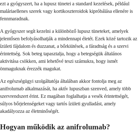
ezt a gyógyszert, ha a lupusz tünetei a standard kezelések, például
maláriaellenes szerek vagy kortikoszteroidok kipróbálása ellenére is
fennmaradnak.
A gyógyszer segít kezelni a különböző lupusz tüneteket, amelyek
jelentősen befolyásolhatják a mindennapi életét. Ezek közé tartozik az
ízületi fájdalom és duzzanat, a bőrkiütések, a fáradtság és a szervi
érintettség. Sok beteg tapasztalja, hogy a betegségük általános
aktivitása csökken, ami lehetővé teszi számukra, hogy ismét
önmaguknak érezzék magukat.
Az egészségügyi szolgáltatója általában akkor fontolja meg az
anifrolumab alkalmazását, ha aktív lupuszban szenved, amely több
szervrendszert érint. Ez magában foglalhatja a vesék érintettségét,
súlyos bőrjelenségeket vagy tartós ízületi gyulladást, amely
akadályozza az életminőségét.
Hogyan működik az anifrolumab?