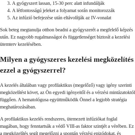
A gyógyszert lassan, 15-30 perc alatt infundálják
A létfontosságú jeleket a folyamat során monitorozzák
Az infúzió befejezése után eltávolítják az IV-vonalat
Sok beteg megtanulja otthon beadni a gyógyszerét a megfelelő képzés
után. Ez nagyobb rugalmasságot és függetlenséget biztosít a kezelési
ütemterv kezelésében.
Milyen a gyógyszeres kezelési megközelítés
ezzel a gyógyszerrel?
A kezelés általában vagy profilaktikus (megelőző) vagy igény szerinti
megközelítést követ, az Ön egyedi igényeitől és a vérzési mintázatoktól
függően. A hematológusa együttműködik Önnel a legjobb stratégia
meghatározásában.
A profilaktikus kezelés rendszeres, ütemezett infúziókat foglal
magában, hogy fenntartsák a védő VIII-as faktor szintjét a vérében. Ez
a megközelítés segít megelőzni a spontán vérzési epizódokat, és