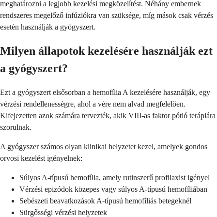
meghatározni a legjobb kezelési megközelítést. Néhány embernek
rendszeres megelőző infúziókra van szüksége, míg mások csak vérzés
esetén használják a gyógyszert.
Milyen állapotok kezelésére használják ezt
a gyógyszert?
Ezt a gyógyszert elsősorban a hemofília A kezelésére használják, egy
vérzési rendellenességre, ahol a vére nem alvad megfelelően.
Kifejezetten azok számára tervezték, akik VIII-as faktor pótló terápiára
szorulnak.
A gyógyszer számos olyan klinikai helyzetet kezel, amelyek gondos
orvosi kezelést igényelnek:
Súlyos A-típusú hemofília, amely rutinszerű profilaxist igényel
Vérzési epizódok közepes vagy súlyos A-típusú hemofíliában
Sebészeti beavatkozások A-típusú hemofíliás betegeknél
Sürgősségi vérzési helyzetek