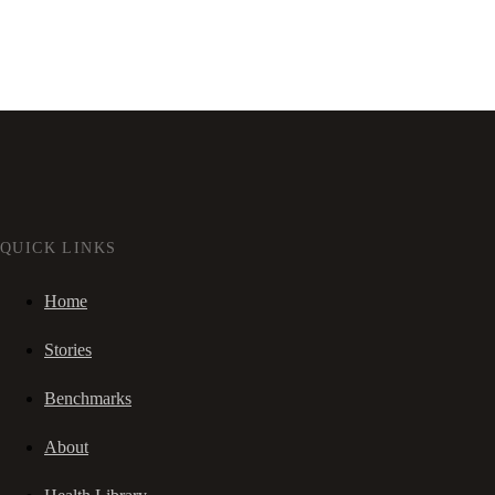
QUICK LINKS
Home
Stories
Benchmarks
About