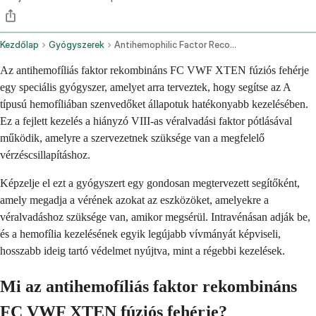
Kezdőlap
Gyógyszerek
Antihemophilic Factor Recombinant Fc Vwf Xten Fusion Protein Ehtl Intravenous Route
Az antihemofíliás faktor rekombináns FC VWF XTEN fúziós fehérje
egy speciális gyógyszer, amelyet arra terveztek, hogy segítse az A
típusú hemofíliában szenvedőket állapotuk hatékonyabb kezelésében.
Ez a fejlett kezelés a hiányzó VIII-as véralvadási faktor pótlásával
működik, amelyre a szervezetnek szüksége van a megfelelő
vérzéscsillapításhoz.
Képzelje el ezt a gyógyszert egy gondosan megtervezett segítőként,
amely megadja a vérének azokat az eszközöket, amelyekre a
véralvadáshoz szüksége van, amikor megsérül. Intravénásan adják be,
és a hemofília kezelésének egyik legújabb vívmányát képviseli,
hosszabb ideig tartó védelmet nyújtva, mint a régebbi kezelések.
Mi az antihemofíliás faktor rekombináns
FC VWF XTEN fúziós fehérje?