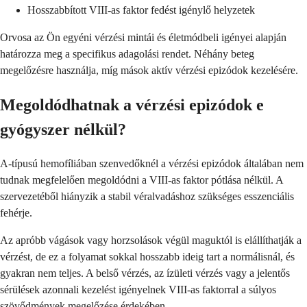
Hosszabbított VIII-as faktor fedést igénylő helyzetek
Orvosa az Ön egyéni vérzési mintái és életmódbeli igényei alapján
határozza meg a specifikus adagolási rendet. Néhány beteg
megelőzésre használja, míg mások aktív vérzési epizódok kezelésére.
Megoldódhatnak a vérzési epizódok e
gyógyszer nélkül?
A-típusú hemofíliában szenvedőknél a vérzési epizódok általában nem
tudnak megfelelően megoldódni a VIII-as faktor pótlása nélkül. A
szervezetéből hiányzik a stabil véralvadáshoz szükséges esszenciális
fehérje.
Az apróbb vágások vagy horzsolások végül maguktól is elállíthatják a
vérzést, de ez a folyamat sokkal hosszabb ideig tart a normálisnál, és
gyakran nem teljes. A belső vérzés, az ízületi vérzés vagy a jelentős
sérülések azonnali kezelést igényelnek VIII-as faktorral a súlyos
szövődmények megelőzése érdekében.