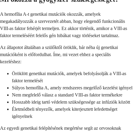
A hemofília A-t genetikai mutációk okozzák, amelyek
megakadályozzák a szervezetét abban, hogy elegendő funkcionális
VIII-as faktor fehérjét termeljen. Ez akkor történik, amikor a VIII-as
faktor termeléséért felelős gén hibákat vagy törléseket tartalmaz.
Az állapotot általában a szülőktől öröklik, bár néha új genetikai
mutációként is előfordulhat. Íme, mi vezet ehhez a speciális
kezeléshez:
Öröklött genetikai mutációk, amelyek befolyásolják a VIII-as
faktor termelését
Súlyos hemofília A, amely rendszeres megelőző kezelést igényel
Nem megfelelő válasz a standard VIII-as faktor termékekre
Hosszabb ideig tartó védelem szükségessége az infúziók között
Életmódbeli tényezők, amelyek kiterjesztett lefedettséget
igényelnek
Az egyedi genetikai felépítésének megértése segít az orvosoknak