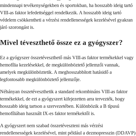
mindennapi tevékenységekben és sportokban, ha hosszabb ideig tartó
VIII-as faktor lefedettséggel rendelkezik. A hosszabb ideig tartó
védelem csökkentheti a vérzési rendellenességek kezelésével gyakran
járó szorongást is.
Mivel téveszthető össze ez a gyógyszer?
Ez a gyógyszer összetéveszthető más VIII-as faktor termékekkel vagy
hemofília kezelésekkel, de megkülönböztető jellemzői vannak,
amelyek megkülönböztetik. A meghosszabbított hatásidő a
legfontosabb megkülönböztető jellemzője.
Néhányan összetéveszthetik a standard rekombináns VIII-as faktor
termékekkel, de ezt a gyógyszert kifejezetten arra tervezték, hogy
hosszabb ideig tartson a szervezetében. Különbözik a B típusú
hemofíliában használt IX-es faktor termékektől is.
A gyógyszert nem szabad összetéveszteni más vérzési
rendellenességek kezelésével, mint például a dezmopresszin (DDAVP)