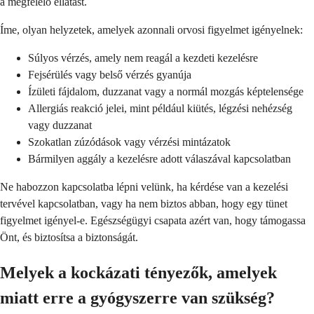
a megfelelő ellátást.
Íme, olyan helyzetek, amelyek azonnali orvosi figyelmet igényelnek:
Súlyos vérzés, amely nem reagál a kezdeti kezelésre
Fejsérülés vagy belső vérzés gyanúja
Ízületi fájdalom, duzzanat vagy a normál mozgás képtelensége
Allergiás reakció jelei, mint például kiütés, légzési nehézség
vagy duzzanat
Szokatlan zúzódások vagy vérzési mintázatok
Bármilyen aggály a kezelésre adott válaszával kapcsolatban
Ne habozzon kapcsolatba lépni velünk, ha kérdése van a kezelési
tervével kapcsolatban, vagy ha nem biztos abban, hogy egy tünet
figyelmet igényel-e. Egészségügyi csapata azért van, hogy támogassa
Önt, és biztosítsa a biztonságát.
Melyek a kockázati tényezők, amelyek
miatt erre a gyógyszerre van szükség?