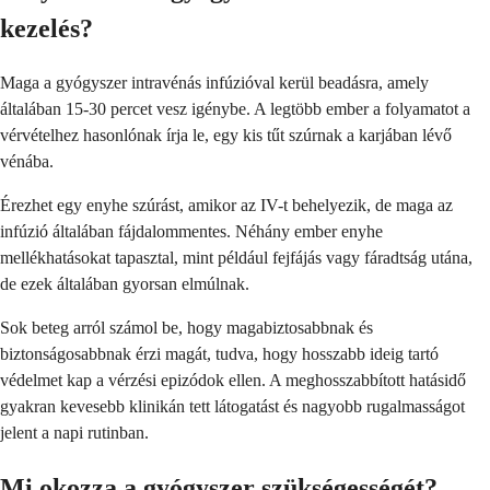
kezelés?
Maga a gyógyszer intravénás infúzióval kerül beadásra, amely
általában 15-30 percet vesz igénybe. A legtöbb ember a folyamatot a
vérvételhez hasonlónak írja le, egy kis tűt szúrnak a karjában lévő
vénába.
Érezhet egy enyhe szúrást, amikor az IV-t behelyezik, de maga az
infúzió általában fájdalommentes. Néhány ember enyhe
mellékhatásokat tapasztal, mint például fejfájás vagy fáradtság utána,
de ezek általában gyorsan elmúlnak.
Sok beteg arról számol be, hogy magabiztosabbnak és
biztonságosabbnak érzi magát, tudva, hogy hosszabb ideig tartó
védelmet kap a vérzési epizódok ellen. A meghosszabbított hatásidő
gyakran kevesebb klinikán tett látogatást és nagyobb rugalmasságot
jelent a napi rutinban.
Mi okozza a gyógyszer szükségességét?