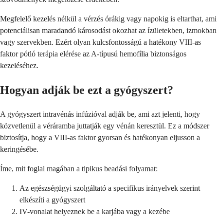
Megfelelő kezelés nélkül a vérzés órákig vagy napokig is eltarthat, ami
potenciálisan maradandó károsodást okozhat az ízületekben, izmokban
vagy szervekben. Ezért olyan kulcsfontosságú a hatékony VIII-as
faktor pótló terápia elérése az A-típusú hemofília biztonságos
kezeléséhez.
Hogyan adják be ezt a gyógyszert?
A gyógyszert intravénás infúzióval adják be, ami azt jelenti, hogy
közvetlenül a véráramba juttatják egy vénán keresztül. Ez a módszer
biztosítja, hogy a VIII-as faktor gyorsan és hatékonyan eljusson a
keringésébe.
Íme, mit foglal magában a tipikus beadási folyamat:
Az egészségügyi szolgáltató a specifikus irányelvek szerint
elkészíti a gyógyszert
IV-vonalat helyeznek be a karjába vagy a kezébe