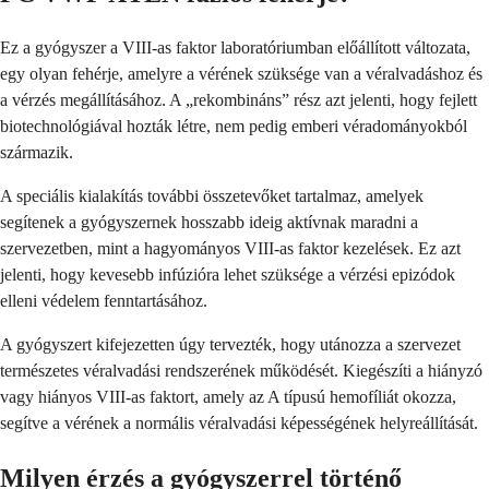
Ez a gyógyszer a VIII-as faktor laboratóriumban előállított változata,
egy olyan fehérje, amelyre a vérének szüksége van a véralvadáshoz és
a vérzés megállításához. A „rekombináns” rész azt jelenti, hogy fejlett
biotechnológiával hozták létre, nem pedig emberi véradományokból
származik.
A speciális kialakítás további összetevőket tartalmaz, amelyek
segítenek a gyógyszernek hosszabb ideig aktívnak maradni a
szervezetben, mint a hagyományos VIII-as faktor kezelések. Ez azt
jelenti, hogy kevesebb infúzióra lehet szüksége a vérzési epizódok
elleni védelem fenntartásához.
A gyógyszert kifejezetten úgy tervezték, hogy utánozza a szervezet
természetes véralvadási rendszerének működését. Kiegészíti a hiányzó
vagy hiányos VIII-as faktort, amely az A típusú hemofíliát okozza,
segítve a vérének a normális véralvadási képességének helyreállítását.
Milyen érzés a gyógyszerrel történő