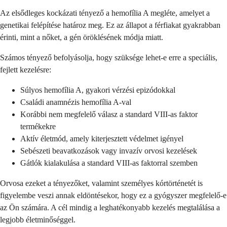
Az elsődleges kockázati tényező a hemofília A megléte, amelyet a
genetikai felépítése határoz meg. Ez az állapot a férfiakat gyakrabban
érinti, mint a nőket, a gén öröklésének módja miatt.
Számos tényező befolyásolja, hogy szüksége lehet-e erre a speciális,
fejlett kezelésre:
Súlyos hemofília A, gyakori vérzési epizódokkal
Családi anamnézis hemofília A-val
Korábbi nem megfelelő válasz a standard VIII-as faktor
termékekre
Aktív életmód, amely kiterjesztett védelmet igényel
Sebészeti beavatkozások vagy invazív orvosi kezelések
Gátlók kialakulása a standard VIII-as faktorral szemben
Orvosa ezeket a tényezőket, valamint személyes kórtörténetét is
figyelembe veszi annak eldöntésekor, hogy ez a gyógyszer megfelelő-e
az Ön számára. A cél mindig a leghatékonyabb kezelés megtalálása a
legjobb életminőséggel.