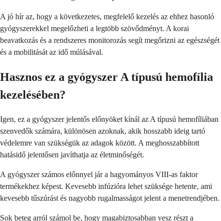
A jó hír az, hogy a következetes, megfelelő kezelés az ehhez hasonló
gyógyszerekkel megelőzheti a legtöbb szövődményt. A korai
beavatkozás és a rendszeres monitorozás segít megőrizni az egészségét
és a mobilitását az idő múlásával.
Hasznos ez a gyógyszer A típusú hemofília
kezelésében?
Igen, ez a gyógyszer jelentős előnyöket kínál az A típusú hemofíliában
szenvedők számára, különösen azoknak, akik hosszabb ideig tartó
védelemre van szükségük az adagok között. A meghosszabbított
hatásidő jelentősen javíthatja az életminőségét.
A gyógyszer számos előnnyel jár a hagyományos VIII-as faktor
termékekhez képest. Kevesebb infúzióra lehet szüksége hetente, ami
kevesebb tűszúrást és nagyobb rugalmasságot jelent a menetrendjében.
Sok beteg arról számol be, hogy magabiztosabban vesz részt a