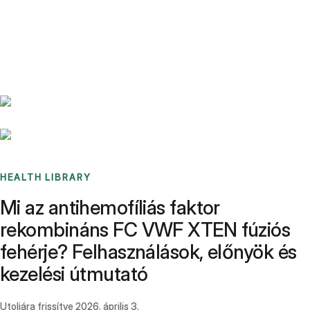
Benchmarks
Stories
FAQ
Sign up / Log in
HEALTH LIBRARY
Mi az antihemofíliás faktor
rekombináns FC VWF XTEN fúziós
fehérje? Felhasználások, előnyök és
kezelési útmutató
Utoljára frissítve
2026. április 3.