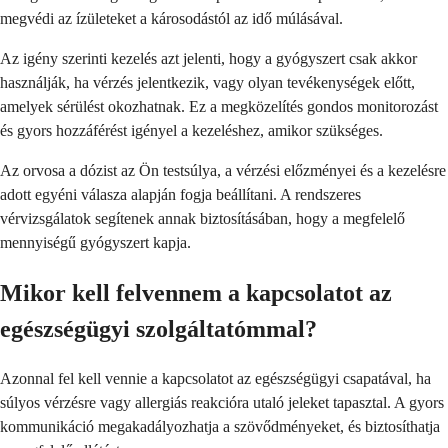
megvédi az ízületeket a károsodástól az idő múlásával.
Az igény szerinti kezelés azt jelenti, hogy a gyógyszert csak akkor
használják, ha vérzés jelentkezik, vagy olyan tevékenységek előtt,
amelyek sérülést okozhatnak. Ez a megközelítés gondos monitorozást
és gyors hozzáférést igényel a kezeléshez, amikor szükséges.
Az orvosa a dózist az Ön testsúlya, a vérzési előzményei és a kezelésre
adott egyéni válasza alapján fogja beállítani. A rendszeres
vérvizsgálatok segítenek annak biztosításában, hogy a megfelelő
mennyiségű gyógyszert kapja.
Mikor kell felvennem a kapcsolatot az
egészségügyi szolgáltatómmal?
Azonnal fel kell vennie a kapcsolatot az egészségügyi csapatával, ha
súlyos vérzésre vagy allergiás reakcióra utaló jeleket tapasztal. A gyors
kommunikáció megakadályozhatja a szövődményeket, és biztosíthatja