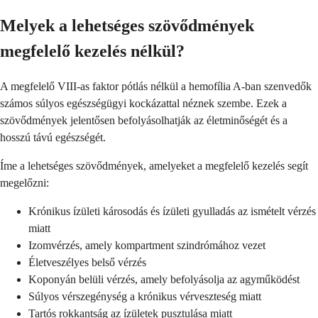
Melyek a lehetséges szövődmények
megfelelő kezelés nélkül?
A megfelelő VIII-as faktor pótlás nélkül a hemofília A-ban szenvedők
számos súlyos egészségügyi kockázattal néznek szembe. Ezek a
szövődmények jelentősen befolyásolhatják az életminőségét és a
hosszú távú egészségét.
Íme a lehetséges szövődmények, amelyeket a megfelelő kezelés segít
megelőzni:
Krónikus ízületi károsodás és ízületi gyulladás az ismételt vérzés
miatt
Izomvérzés, amely kompartment szindrómához vezet
Életveszélyes belső vérzés
Koponyán belüli vérzés, amely befolyásolja az agyműködést
Súlyos vérszegénység a krónikus vérveszteség miatt
Tartós rokkantság az ízületek pusztulása miatt