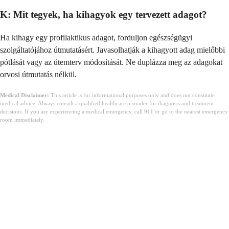
K: Mit tegyek, ha kihagyok egy tervezett adagot?
Ha kihagy egy profilaktikus adagot, forduljon egészségügyi
szolgáltatójához útmutatásért. Javasolhatják a kihagyott adag mielőbbi
pótlását vagy az ütemterv módosítását. Ne duplázza meg az adagokat
orvosi útmutatás nélkül.
Medical Disclaimer:
This article is for informational purposes only and does not constitute
medical advice. Always consult a qualified healthcare provider for diagnosis and treatment
decisions. If you are experiencing a medical emergency, call 911 or go to the nearest emergency
room immediately.