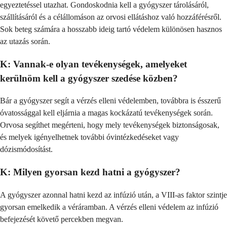
egyeztetéssel utazhat. Gondoskodnia kell a gyógyszer tárolásáról,
szállításáról és a célállomáson az orvosi ellátáshoz való hozzáférésről.
Sok beteg számára a hosszabb ideig tartó védelem különösen hasznos
az utazás során.
K: Vannak-e olyan tevékenységek, amelyeket
kerülnöm kell a gyógyszer szedése közben?
Bár a gyógyszer segít a vérzés elleni védelemben, továbbra is ésszerű
óvatossággal kell eljárnia a magas kockázatú tevékenységek során.
Orvosa segíthet megérteni, hogy mely tevékenységek biztonságosak,
és melyek igényelhetnek további óvintézkedéseket vagy
dózismódosítást.
K: Milyen gyorsan kezd hatni a gyógyszer?
A gyógyszer azonnal hatni kezd az infúzió után, a VIII-as faktor szintje
gyorsan emelkedik a véráramban. A vérzés elleni védelem az infúzió
befejezését követő percekben megvan.