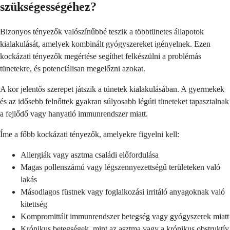
szükségességéhez?
Bizonyos tényezők valószínűbbé teszik a többtünetes állapotok
kialakulását, amelyek kombinált gyógyszereket igényelnek. Ezen
kockázati tényezők megértése segíthet felkészülni a problémás
tünetekre, és potenciálisan megelőzni azokat.
A kor jelentős szerepet játszik a tünetek kialakulásában. A gyermekek
és az idősebb felnőttek gyakran súlyosabb légúti tüneteket tapasztalnak
a fejlődő vagy hanyatló immunrendszer miatt.
Íme a főbb kockázati tényezők, amelyekre figyelni kell:
Allergiák vagy asztma családi előfordulása
Magas pollenszámú vagy légszennyezettségű területeken való
lakás
Másodlagos füstnek vagy foglalkozási irritáló anyagoknak való
kitettség
Kompromittált immunrendszer betegség vagy gyógyszerek miatt
Krónikus betegségek, mint az asztma vagy a krónikus obstruktív