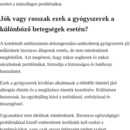
ezeket a másodlagos problémákat.
Jók vagy rosszak ezek a gyógyszerek a
különböző betegségek esetén?
A kombinált antihisztamin-dekongesztáns-antikolinerg gyógyszerek jól
működnek bizonyos állapotok esetén, de nem mindenkinek
megfelelőek. Azt megérteni, hogy mikor segítenek és mikor
okozhatnak problémákat, biztosítja a biztonságos és hatékony
használatot.
Ezek a gyógyszerek kiválóan alkalmasak a többféle tünettel járó
allergiás rhinitis és a megfázásos tünetek kezelésére. Különösen
hasznosak, ha egyidejűleg küzd a torlódással, orrfolyással és
tüsszögéssel.
Ugyanakkor nem ideálisak mindenkinek. Bizonyos egészségügyi
problémákkal küzdő embereknek kerülniük kell ezeket a
kombinációkat, vagy csak orvosi felügyelet mellett szabad