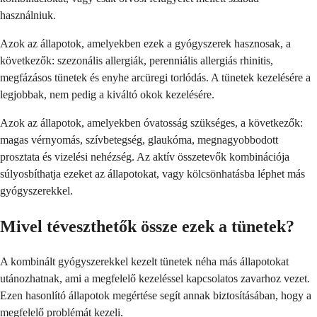
használniuk.
Azok az állapotok, amelyekben ezek a gyógyszerek hasznosak, a
következők: szezonális allergiák, perenniális allergiás rhinitis,
megfázásos tünetek és enyhe arcüregi torlódás. A tünetek kezelésére a
legjobbak, nem pedig a kiváltó okok kezelésére.
Azok az állapotok, amelyekben óvatosság szükséges, a következők:
magas vérnyomás, szívbetegség, glaukóma, megnagyobbodott
prosztata és vizelési nehézség. Az aktív összetevők kombinációja
súlyosbíthatja ezeket az állapotokat, vagy kölcsönhatásba léphet más
gyógyszerekkel.
Mivel téveszthetők össze ezek a tünetek?
A kombinált gyógyszerekkel kezelt tünetek néha más állapotokat
utánozhatnak, ami a megfelelő kezeléssel kapcsolatos zavarhoz vezet.
Ezen hasonlító állapotok megértése segít annak biztosításában, hogy a
megfelelő problémát kezeli.