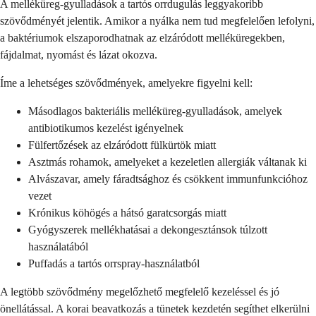
A melléküreg-gyulladások a tartós orrdugulás leggyakoribb
szövődményét jelentik. Amikor a nyálka nem tud megfelelően lefolyni,
a baktériumok elszaporodhatnak az elzáródott melléküregekben,
fájdalmat, nyomást és lázat okozva.
Íme a lehetséges szövődmények, amelyekre figyelni kell:
Másodlagos bakteriális melléküreg-gyulladások, amelyek
antibiotikumos kezelést igényelnek
Fülfertőzések az elzáródott fülkürtök miatt
Asztmás rohamok, amelyeket a kezeletlen allergiák váltanak ki
Alvászavar, amely fáradtsághoz és csökkent immunfunkcióhoz
vezet
Krónikus köhögés a hátsó garatcsorgás miatt
Gyógyszerek mellékhatásai a dekongesztánsok túlzott
használatából
Puffadás a tartós orrspray-használatból
A legtöbb szövődmény megelőzhető megfelelő kezeléssel és jó
önellátással. A korai beavatkozás a tünetek kezdetén segíthet elkerülni