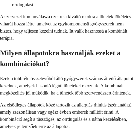
orrdugulást
A szervezet immunválasza ezekre a kiváltó okokra a tünetek tökéletes
viharát hozza létre, amelyet az egykomponensű gyógyszerek nem
biztos, hogy teljesen kezelni tudnak. Itt válik hasznossá a kombinált
terápia.
Milyen állapotokra használják ezeket a
kombinációkat?
Ezek a többféle összetevőből álló gyógyszerek számos átfedő állapotot
kezelnek, amelyek hasonló légúti tüneteket okoznak. A kombinált
megközelítés jól működik, ha a tünetek több szervrendszert érintenek.
Az elsődleges állapotok közé tartozik az allergiás rhinitis (szénanátha),
amely szezonálisan vagy egész évben emberek millióit érinti. A
kombináció segít a tüsszögés, az orrdugulás és a nátha kezelésében,
amelyek jellemzőek erre az állapotra.