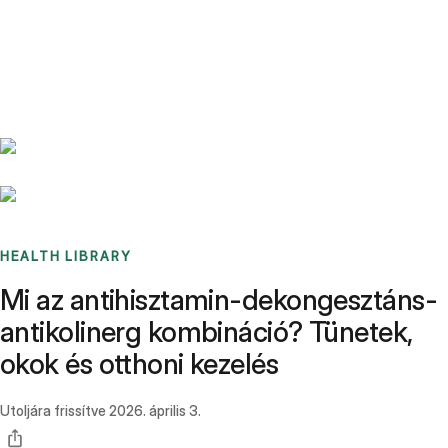
Benchmarks
Stories
FAQ
Sign up / Log in
HEALTH LIBRARY
Mi az antihisztamin-dekongesztáns-
antikolinerg kombináció? Tünetek,
okok és otthoni kezelés
Utoljára frissítve
2026. április 3.