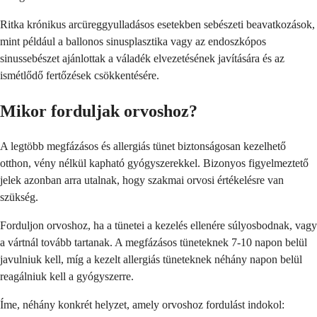
Ritka krónikus arcüreggyulladásos esetekben sebészeti beavatkozások,
mint például a ballonos sinusplasztika vagy az endoszkópos
sinussebészet ajánlottak a váladék elvezetésének javítására és az
ismétlődő fertőzések csökkentésére.
Mikor forduljak orvoshoz?
A legtöbb megfázásos és allergiás tünet biztonságosan kezelhető
otthon, vény nélkül kapható gyógyszerekkel. Bizonyos figyelmeztető
jelek azonban arra utalnak, hogy szakmai orvosi értékelésre van
szükség.
Forduljon orvoshoz, ha a tünetei a kezelés ellenére súlyosbodnak, vagy
a vártnál tovább tartanak. A megfázásos tüneteknek 7-10 napon belül
javulniuk kell, míg a kezelt allergiás tüneteknek néhány napon belül
reagálniuk kell a gyógyszerre.
Íme, néhány konkrét helyzet, amely orvoshoz fordulást indokol: