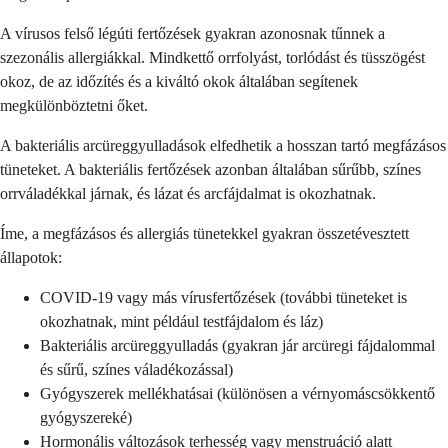
A vírusos felső légúti fertőzések gyakran azonosnak tűnnek a
szezonális allergiákkal. Mindkettő orrfolyást, torlódást és tüsszögést
okoz, de az időzítés és a kiváltó okok általában segítenek
megkülönböztetni őket.
A bakteriális arcüreggyulladások elfedhetik a hosszan tartó megfázásos
tüneteket. A bakteriális fertőzések azonban általában sűrűbb, színes
orrváladékkal járnak, és lázat és arcfájdalmat is okozhatnak.
Íme, a megfázásos és allergiás tünetekkel gyakran összetévesztett
állapotok:
COVID-19 vagy más vírusfertőzések (további tüneteket is
okozhatnak, mint például testfájdalom és láz)
Bakteriális arcüreggyulladás (gyakran jár arcüregi fájdalommal
és sűrű, színes váladékozással)
Gyógyszerek mellékhatásai (különösen a vérnyomáscsökkentő
gyógyszereké)
Hormonális változások terhesség vagy menstruáció alatt