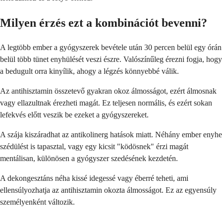
Milyen érzés ezt a kombinációt bevenni?
A legtöbb ember a gyógyszerek bevétele után 30 percen belül egy órán
belül több tünet enyhülését veszi észre. Valószínűleg érezni fogja, hogy
a bedugult orra kinyílik, ahogy a légzés könnyebbé válik.
Az antihisztamin összetevő gyakran okoz álmosságot, ezért álmosnak
vagy ellazultnak érezheti magát. Ez teljesen normális, és ezért sokan
lefekvés előtt veszik be ezeket a gyógyszereket.
A szája kiszáradhat az antikolinerg hatások miatt. Néhány ember enyhe
szédülést is tapasztal, vagy egy kicsit "ködösnek" érzi magát
mentálisan, különösen a gyógyszer szedésének kezdetén.
A dekongesztáns néha kissé idegessé vagy éberré teheti, ami
ellensúlyozhatja az antihisztamin okozta álmosságot. Ez az egyensúly
személyenként változik.