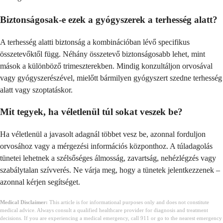
Biztonságosak-e ezek a gyógyszerek a terhesség alatt?
A terhesség alatti biztonság a kombinációban lévő specifikus
összetevőktől függ. Néhány összetevő biztonságosabb lehet, mint
mások a különböző trimeszterekben. Mindig konzultáljon orvosával
vagy gyógyszerészével, mielőtt bármilyen gyógyszert szedne terhesség
alatt vagy szoptatáskor.
Mit tegyek, ha véletlenül túl sokat veszek be?
Ha véletlenül a javasolt adagnál többet vesz be, azonnal forduljon
orvosához vagy a mérgezési információs központhoz. A túladagolás
tünetei lehetnek a szélsőséges álmosság, zavartság, nehézlégzés vagy
szabálytalan szívverés. Ne várja meg, hogy a tünetek jelentkezzenek –
azonnal kérjen segítséget.
Medical Disclaimer:
This article is for informational purposes only and does not constitute
medical advice. Always consult a qualified healthcare provider for diagnosis and treatment
decisions. If you are experiencing a medical emergency, call 911 or go to the nearest emergency