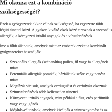
Mi okozza ezt a kombináció
szükségességét?
Ezek a gyógyszerek akkor válnak szükségessé, ha egyszerre több
légúti tünettel küzd. A gyakori kiváltó okok közé tartoznak a szezonális
allergiák, a környezeti irritáló anyagok és a vírusfertőzések.
Íme a főbb állapotok, amelyek miatt az emberek ezeket a kombinált
gyógyszereket használják:
Szezonális allergiák (szénanátha) pollen, fű vagy fa allergének
miatt
Perenniális allergiák poratkák, háziállatok szőre vagy penész
miatt
Megfázás vírusok, amelyek orrdugulást és orrfolyást okoznak
Szinuszfertőzések több kellemetlen tünettel
Környezeti irritáló anyagok, mint például a füst, erős parfümök
vagy vegyi gőzök
Időjárás-változások, amelyek kiváltják a szinusznyomást és az