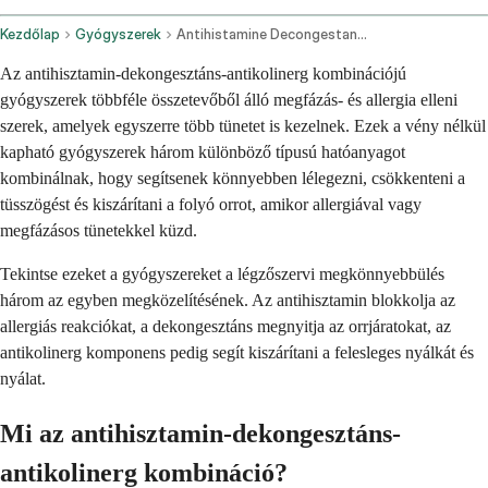
Kezdőlap
Gyógyszerek
Antihistamine Decongestant And Anticholinergic Combination Oral Route
Az antihisztamin-dekongesztáns-antikolinerg kombinációjú
gyógyszerek többféle összetevőből álló megfázás- és allergia elleni
szerek, amelyek egyszerre több tünetet is kezelnek. Ezek a vény nélkül
kapható gyógyszerek három különböző típusú hatóanyagot
kombinálnak, hogy segítsenek könnyebben lélegezni, csökkenteni a
tüsszögést és kiszárítani a folyó orrot, amikor allergiával vagy
megfázásos tünetekkel küzd.
Tekintse ezeket a gyógyszereket a légzőszervi megkönnyebbülés
három az egyben megközelítésének. Az antihisztamin blokkolja az
allergiás reakciókat, a dekongesztáns megnyitja az orrjáratokat, az
antikolinerg komponens pedig segít kiszárítani a felesleges nyálkát és
nyálat.
Mi az antihisztamin-dekongesztáns-
antikolinerg kombináció?