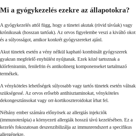
Mi a gyógykezelés ezekre az állapotokra?
A gyógykezelés attól függ, hogy a tünetei akutak (rövid távúak) vagy
krónikusak (hosszan tartóak). Az orvos figyelembe veszi a kiváltó okot
és a súlyosságot, amikor konkrét gyógyszereket ajánl.
Akut tünetek esetén a vény nélkül kapható kombinált gyógyszerek
gyakran megfelelő enyhülést nyújtanak. Ezek közé tartoznak a
klórfeniramin, fenilefrin és antikolinerg komponenseket tartalmazó
termékek.
A vényköteles lehetőségek súlyosabb vagy tartós tünetek esetén válnak
szükségessé. Az orvos erősebb antihisztaminokat, vényköteles
dekongesztánsokat vagy orr-kortikoszteroidokat írhat fel.
Néhány ember számára előnyösek az allergiás injekciók
(immunoterápia) a környezeti allergiák hosszú távú kezelésében. Ez a
kezelés fokozatosan deszenzibilizálja az immunrendszert a specifikus
allergénekre.