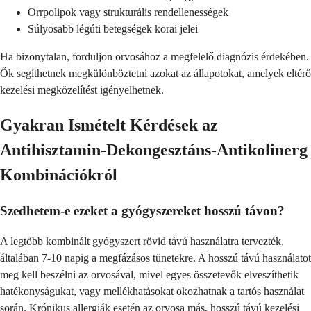
Orrpolipok vagy strukturális rendellenességek
Súlyosabb légúti betegségek korai jelei
Ha bizonytalan, forduljon orvosához a megfelelő diagnózis érdekében.
Ők segíthetnek megkülönböztetni azokat az állapotokat, amelyek eltérő
kezelési megközelítést igényelhetnek.
Gyakran Ismételt Kérdések az
Antihisztamin-Dekongesztáns-Antikolinerg
Kombinációkról
Szedhetem-e ezeket a gyógyszereket hosszú távon?
A legtöbb kombinált gyógyszert rövid távú használatra tervezték,
általában 7-10 napig a megfázásos tünetekre. A hosszú távú használatot
meg kell beszélni az orvosával, mivel egyes összetevők elveszíthetik
hatékonyságukat, vagy mellékhatásokat okozhatnak a tartós használat
során. Krónikus allergiák esetén az orvosa más, hosszú távú kezelési