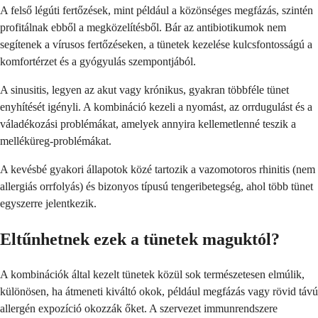
A felső légúti fertőzések, mint például a közönséges megfázás, szintén
profitálnak ebből a megközelítésből. Bár az antibiotikumok nem
segítenek a vírusos fertőzéseken, a tünetek kezelése kulcsfontosságú a
komfortérzet és a gyógyulás szempontjából.
A sinusitis, legyen az akut vagy krónikus, gyakran többféle tünet
enyhítését igényli. A kombináció kezeli a nyomást, az orrdugulást és a
váladékozási problémákat, amelyek annyira kellemetlenné teszik a
melléküreg-problémákat.
A kevésbé gyakori állapotok közé tartozik a vazomotoros rhinitis (nem
allergiás orrfolyás) és bizonyos típusú tengeribetegség, ahol több tünet
egyszerre jelentkezik.
Eltűnhetnek ezek a tünetek maguktól?
A kombinációk által kezelt tünetek közül sok természetesen elmúlik,
különösen, ha átmeneti kiváltó okok, például megfázás vagy rövid távú
allergén expozíció okozzák őket. A szervezet immunrendszere