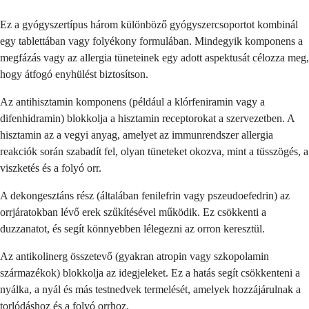
Ez a gyógyszertípus három különböző gyógyszercsoportot kombinál
egy tablettában vagy folyékony formulában. Mindegyik komponens a
megfázás vagy az allergia tüneteinek egy adott aspektusát célozza meg,
hogy átfogó enyhülést biztosítson.
Az antihisztamin komponens (például a klórfeniramin vagy a
difenhidramin) blokkolja a hisztamin receptorokat a szervezetben. A
hisztamin az a vegyi anyag, amelyet az immunrendszer allergia
reakciók során szabadít fel, olyan tüneteket okozva, mint a tüsszögés, a
viszketés és a folyó orr.
A dekongesztáns rész (általában fenilefrin vagy pszeudoefedrin) az
orrjáratokban lévő erek szűkítésével működik. Ez csökkenti a
duzzanatot, és segít könnyebben lélegezni az orron keresztül.
Az antikolinerg összetevő (gyakran atropin vagy szkopolamin
származékok) blokkolja az idegjeleket. Ez a hatás segít csökkenteni a
nyálka, a nyál és más testnedvek termelését, amelyek hozzájárulnak a
torlódáshoz és a folyó orrhoz.