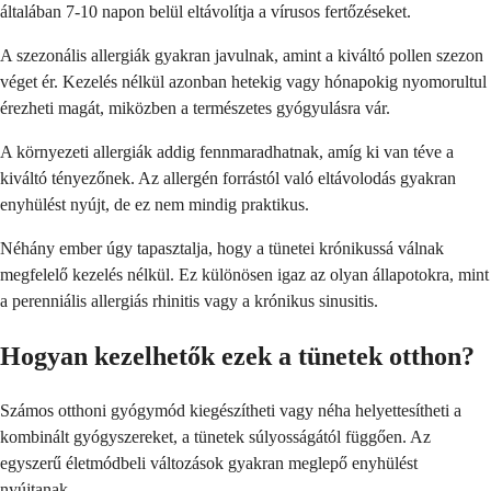
általában 7-10 napon belül eltávolítja a vírusos fertőzéseket.
A szezonális allergiák gyakran javulnak, amint a kiváltó pollen szezon
véget ér. Kezelés nélkül azonban hetekig vagy hónapokig nyomorultul
érezheti magát, miközben a természetes gyógyulásra vár.
A környezeti allergiák addig fennmaradhatnak, amíg ki van téve a
kiváltó tényezőnek. Az allergén forrástól való eltávolodás gyakran
enyhülést nyújt, de ez nem mindig praktikus.
Néhány ember úgy tapasztalja, hogy a tünetei krónikussá válnak
megfelelő kezelés nélkül. Ez különösen igaz az olyan állapotokra, mint
a perenniális allergiás rhinitis vagy a krónikus sinusitis.
Hogyan kezelhetők ezek a tünetek otthon?
Számos otthoni gyógymód kiegészítheti vagy néha helyettesítheti a
kombinált gyógyszereket, a tünetek súlyosságától függően. Az
egyszerű életmódbeli változások gyakran meglepő enyhülést
nyújtanak.