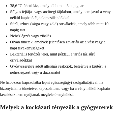
38,6 °C feletti láz, amely több mint 3 napig tart
Súlyos fejfájás vagy arcüregi fájdalom, amely nem javul a vény
nélkül kapható fájdalomcsillapítókkal
Sűrű, színes (sárga vagy zöld) orrváladék, amely több mint 10
napig tart
Nehézlégzés vagy zihálás
Olyan tünetek, amelyek jelentősen zavarják az alvást vagy a
napi tevékenységeket
Bakteriális fertőzés jelei, mint például a tartós láz sűrű
orrváladékkal
Gyógyszerekre adott allergiás reakciók, beleértve a kiütést, a
nehézlégzést vagy a duzzanatot
Ne habozzon kapcsolatba lépni egészségügyi szolgáltatójával, ha
bizonytalan a tüneteivel kapcsolatban, vagy ha a vény nélkül kapható
kezelések nem nyújtanak megfelelő enyhülést.
Melyek a kockázati tényezők a gyógyszerek