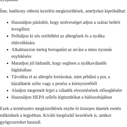
Íme, hatékony otthoni kezelési megközelítések, amelyeket kipróbálhat:
Használjon párásítót, hogy nedvességet adjon a száraz beltéri
levegőhöz
Próbáljon ki sós orröblítést az allergének és a nyálka
eltávolítására
Alkalmazzon meleg borogatást az arcára a sinus nyomás
enyhítésére
Maradjon jól hidratált, hogy segítsen a nyálkaváladék
hígításában
Távolítsa el az allergén forrásokat, mint például a por, a
háziállatok szőre vagy a penész a környezetéből
Aludjon megemelt fejjel a váladék elvezetésének elősegítésére
Használjon HEPA szűrős légtisztítókat a hálószobájában
Ezek a természetes megközelítések enyhe és közepes tünetek esetén
működnek a legjobban. Kiváló kiegészítő kezelések is, amikor
gyógyszereket használ.