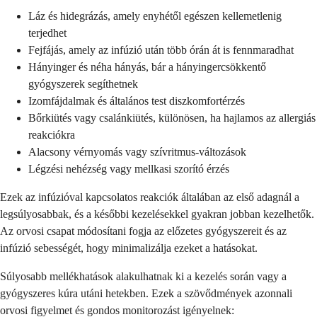
Láz és hidegrázás, amely enyhétől egészen kellemetlenig
terjedhet
Fejfájás, amely az infúzió után több órán át is fennmaradhat
Hányinger és néha hányás, bár a hányingercsökkentő
gyógyszerek segíthetnek
Izomfájdalmak és általános test diszkomfortérzés
Bőrkiütés vagy csalánkiütés, különösen, ha hajlamos az allergiás
reakciókra
Alacsony vérnyomás vagy szívritmus-változások
Légzési nehézség vagy mellkasi szorító érzés
Ezek az infúzióval kapcsolatos reakciók általában az első adagnál a
legsúlyosabbak, és a későbbi kezelésekkel gyakran jobban kezelhetők.
Az orvosi csapat módosítani fogja az előzetes gyógyszereit és az
infúzió sebességét, hogy minimalizálja ezeket a hatásokat.
Súlyosabb mellékhatások alakulhatnak ki a kezelés során vagy a
gyógyszeres kúra utáni hetekben. Ezek a szövődmények azonnali
orvosi figyelmet és gondos monitorozást igényelnek: