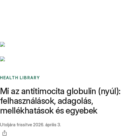
Benchmarks
Stories
FAQ
Sign up / Log in
HEALTH LIBRARY
Mi az antitimocita globulin (nyúl):
felhasználások, adagolás,
mellékhatások és egyebek
Utoljára frissítve
2026. április 3.