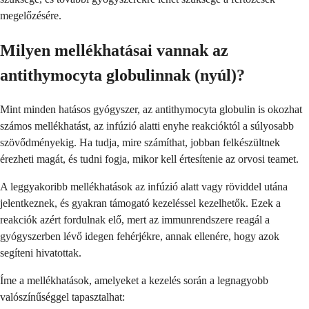
megelőzésére.
Milyen mellékhatásai vannak az
antithymocyta globulinnak (nyúl)?
Mint minden hatásos gyógyszer, az antithymocyta globulin is okozhat
számos mellékhatást, az infúzió alatti enyhe reakcióktól a súlyosabb
szövődményekig. Ha tudja, mire számíthat, jobban felkészültnek
érezheti magát, és tudni fogja, mikor kell értesítenie az orvosi teamet.
A leggyakoribb mellékhatások az infúzió alatt vagy röviddel utána
jelentkeznek, és gyakran támogató kezeléssel kezelhetők. Ezek a
reakciók azért fordulnak elő, mert az immunrendszere reagál a
gyógyszerben lévő idegen fehérjékre, annak ellenére, hogy azok
segíteni hivatottak.
Íme a mellékhatások, amelyeket a kezelés során a legnagyobb
valószínűséggel tapasztalhat: