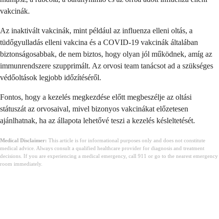
vakcinák.
Az inaktivált vakcinák, mint például az influenza elleni oltás, a
tüdőgyulladás elleni vakcina és a COVID-19 vakcinák általában
biztonságosabbak, de nem biztos, hogy olyan jól működnek, amíg az
immunrendszere szupprimált. Az orvosi team tanácsot ad a szükséges
védőoltások legjobb időzítéséről.
Fontos, hogy a kezelés megkezdése előtt megbeszélje az oltási
státuszát az orvosaival, mivel bizonyos vakcinákat előzetesen
ajánlhatnak, ha az állapota lehetővé teszi a kezelés késleltetését.
Medical Disclaimer:
This article is for informational purposes only and does not constitute
medical advice. Always consult a qualified healthcare provider for diagnosis and treatment
decisions. If you are experiencing a medical emergency, call 911 or go to the nearest emergency
room immediately.