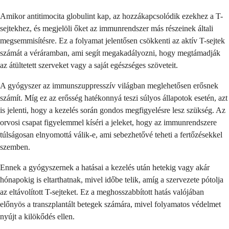
Amikor antitimocita globulint kap, az hozzákapcsolódik ezekhez a T-
sejtekhez, és megjelöli őket az immunrendszer más részeinek általi
megsemmisítésre. Ez a folyamat jelentősen csökkenti az aktív T-sejtek
számát a véráramban, ami segít megakadályozni, hogy megtámadják
az átültetett szerveket vagy a saját egészséges szöveteit.
A gyógyszer az immunszuppresszív világban meglehetősen erősnek
számít. Míg ez az erősség hatékonnyá teszi súlyos állapotok esetén, azt
is jelenti, hogy a kezelés során gondos megfigyelésre lesz szükség. Az
orvosi csapat figyelemmel kíséri a jeleket, hogy az immunrendszere
túlságosan elnyomottá válik-e, ami sebezhetővé teheti a fertőzésekkel
szemben.
Ennek a gyógyszernek a hatásai a kezelés után hetekig vagy akár
hónapokig is eltarthatnak, mivel időbe telik, amíg a szervezete pótolja
az eltávolított T-sejteket. Ez a meghosszabbított hatás valójában
előnyös a transzplantált betegek számára, mivel folyamatos védelmet
nyújt a kilökődés ellen.