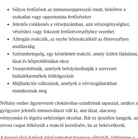
Súlyos fertőzések az immunszuppresszió miatt, beleértve a
szokatlan vagy opportunista fertőzéseket
Jelentős csökkenés a vérsejtszámban, ami vérszegénységhez,
vérzéshez vagy fokozott fertőzésveszélyhez vezethet
Allergiás reakciók, az enyhe bőrreakcióktól az életveszélyes
anafilaxiáig
Szérumbetegség, egy késleltetett reakció, amely ízületi fájdalmat,
lázat és bőrproblémákat okoz
Veseproblémák, amelyek befolyásolhatják a szervezet
hulladéktermékek feldolgozását
Májfunkciós változások, amelyek a vérvizsgálatokban
mutatkoznak meg
Néhány ember úgynevezett citokinvihar-szindrómát tapasztal, amikor a
gyógyszer jelentős immunválaszt vált ki, ami lázat, alacsony
vérnyomást és légzési nehézséget okozhat. Bár ez ijesztően hangzik, az
orvosi csapat felkészült a reakció kezelésére, ha az bekövetkezik.
A hosszú távú hatások közé tartozhat bizonyos rákfajták, különösen a