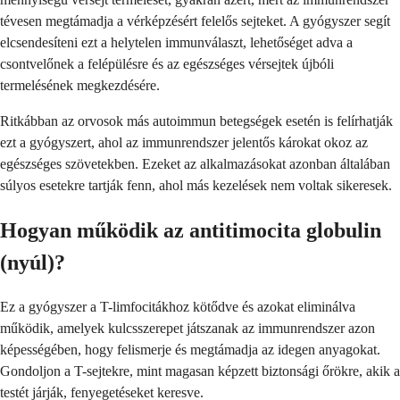
tévesen megtámadja a vérképzésért felelős sejteket. A gyógyszer segít
elcsendesíteni ezt a helytelen immunválaszt, lehetőséget adva a
csontvelőnek a felépülésre és az egészséges vérsejtek újbóli
termelésének megkezdésére.
Ritkábban az orvosok más autoimmun betegségek esetén is felírhatják
ezt a gyógyszert, ahol az immunrendszer jelentős károkat okoz az
egészséges szövetekben. Ezeket az alkalmazásokat azonban általában
súlyos esetekre tartják fenn, ahol más kezelések nem voltak sikeresek.
Hogyan működik az antitimocita globulin
(nyúl)?
Ez a gyógyszer a T-limfocitákhoz kötődve és azokat eliminálva
működik, amelyek kulcsszerepet játszanak az immunrendszer azon
képességében, hogy felismerje és megtámadja az idegen anyagokat.
Gondoljon a T-sejtekre, mint magasan képzett biztonsági őrökre, akik a
testét járják, fenyegetéseket keresve.