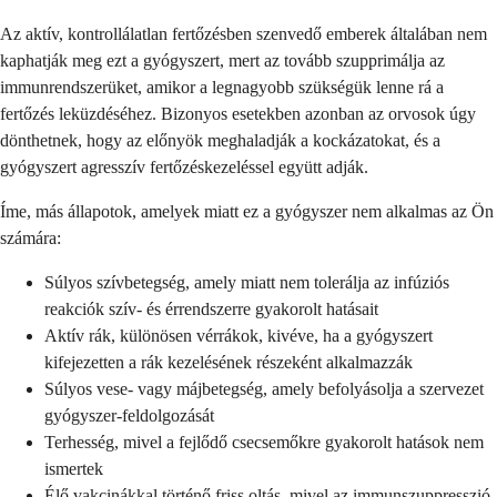
Az aktív, kontrollálatlan fertőzésben szenvedő emberek általában nem
kaphatják meg ezt a gyógyszert, mert az tovább szupprimálja az
immunrendszerüket, amikor a legnagyobb szükségük lenne rá a
fertőzés leküzdéséhez. Bizonyos esetekben azonban az orvosok úgy
dönthetnek, hogy az előnyök meghaladják a kockázatokat, és a
gyógyszert agresszív fertőzéskezeléssel együtt adják.
Íme, más állapotok, amelyek miatt ez a gyógyszer nem alkalmas az Ön
számára:
Súlyos szívbetegség, amely miatt nem tolerálja az infúziós
reakciók szív- és érrendszerre gyakorolt hatásait
Aktív rák, különösen vérrákok, kivéve, ha a gyógyszert
kifejezetten a rák kezelésének részeként alkalmazzák
Súlyos vese- vagy májbetegség, amely befolyásolja a szervezet
gyógyszer-feldolgozását
Terhesség, mivel a fejlődő csecsemőkre gyakorolt hatások nem
ismertek
Élő vakcinákkal történő friss oltás, mivel az immunszuppresszió