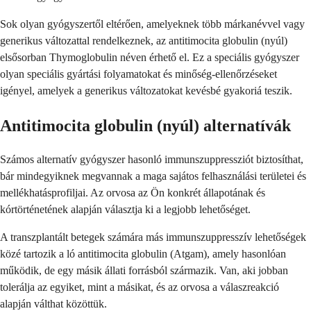
Sok olyan gyógyszertől eltérően, amelyeknek több márkanévvel vagy
generikus változattal rendelkeznek, az antitimocita globulin (nyúl)
elsősorban Thymoglobulin néven érhető el. Ez a speciális gyógyszer
olyan speciális gyártási folyamatokat és minőség-ellenőrzéseket
igényel, amelyek a generikus változatokat kevésbé gyakoriá teszik.
Antitimocita globulin (nyúl) alternatívák
Számos alternatív gyógyszer hasonló immunszuppressziót biztosíthat,
bár mindegyiknek megvannak a maga sajátos felhasználási területei és
mellékhatásprofiljai. Az orvosa az Ön konkrét állapotának és
kórtörténetének alapján választja ki a legjobb lehetőséget.
A transzplantált betegek számára más immunszuppresszív lehetőségek
közé tartozik a ló antitimocita globulin (Atgam), amely hasonlóan
működik, de egy másik állati forrásból származik. Van, aki jobban
tolerálja az egyiket, mint a másikat, és az orvosa a válaszreakció
alapján válthat közöttük.