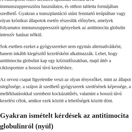
immunszuppresszióra használatos, és otthon tabletta formájában
szedhető. Gyakran a transzplantáció utáni fenntartó terápiában vagy
olyan krónikus állapotok esetén részesítik előnyben, amelyek
folyamatos immunszuppressziót igényelnek az antitimocita globulin
intenzív hatásai nélkül.
Sok esetben ezeket a gyógyszereket nem egymás alternatíváiként,
hanem inkább kiegészítő kezelésként alkalmazzák. Lehet, hogy
antitimocita globulint kap egy krízisidőszakban, majd áttér a
ciklosporinre a hosszú távú kezeléshez.
Az orvosi csapat figyelembe veszi az olyan tényezőket, mint az állapot
sürgőssége, a szájon át szedhető gyógyszerek szedésének képessége, a
mellékhatásokkal szembeni kockázattűrés, valamint a hosszú távú
kezelési célok, amikor ezek között a lehetőségek között dönt.
Gyakran ismételt kérdések az antitimocita
globulinról (nyúl)