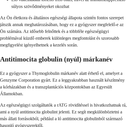
súlyos szövődményeket okozhat
Az Ön életkora és általános egészségi állapota szintén fontos szerepet
játszik annak meghatározásában, hogy ez a gyógyszer megfelelő-e az
Ön számára. Az idősebb felnőttek és a többféle egészségügyi
problémával küzdő emberek különleges megfontolást és szorosabb
megfigyelést igényelhetnek a kezelés során.
Antitimocita globulin (nyúl) márkanév
Ez a gyógyszer a Thymoglobulin márkanév alatt érhető el, amelyet a
Genzyme Corporation gyárt. Ez a leggyakrabban használt készítmény
a kórházakban és a transzplantációs központokban az Egyesült
Államokban.
Az egészségügyi szolgáltatók a rATG rövidítéssel is hivatkozhatnak rá,
ami a nyúl antitimocita globulint jelenti. Ez segít megkülönböztetni a
más állati forrásokból, például a ló antitimocita globulinból származó
hasonló gyógyszerektől.