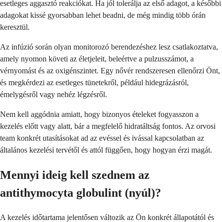
esetleges aggasztó reakciókat. Ha jól tolerálja az első adagot, a későbbi
adagokat kissé gyorsabban lehet beadni, de még mindig több órán
keresztül.
Az infúzió során olyan monitorozó berendezéshez lesz csatlakoztatva,
amely nyomon követi az életjeleit, beleértve a pulzusszámot, a
vérnyomást és az oxigénszintet. Egy nővér rendszeresen ellenőrzi Önt,
és megkérdezi az esetleges tünetekről, például hidegrázásról,
émelygésről vagy nehéz légzésről.
Nem kell aggódnia amiatt, hogy bizonyos ételeket fogyasszon a
kezelés előtt vagy alatt, bár a megfelelő hidratáltság fontos. Az orvosi
team konkrét utasításokat ad az evéssel és ivással kapcsolatban az
általános kezelési tervétől és attól függően, hogy hogyan érzi magát.
Mennyi ideig kell szednem az
antithymocyta globulint (nyúl)?
A kezelés időtartama jelentősen változik az Ön konkrét állapotától és