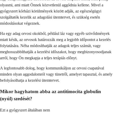
olyasmi, ami miatt Önnek közvetlenül aggódnia kellene. Mivel a
gyógyszert kórházi körülmények között adják, az egészségügyi
szolgáltatók kezelik az adagolási ütemtervet, és szükség esetén
módosításokat végeznek.
Ha egy adag orvosi okokból, például láz vagy egyéb szövődmények
miatt késik, az orvosok határozzák meg a legjobb időpontot a kezelés
folytatására. Néha módosíthatják az adagok teljes számát, vagy
meghosszabbíthatják a kezelési időszakot, hogy megbizonyosodjanak
arról, hogy Ön megkapja a teljes terápiás előnyt.
A legfontosabb dolog, hogy kommunikáljon az orvosi csapatával
minden olyan aggodalomról vagy tünetről, amelyet tapasztal, és amely
befolyásolhatja a kezelési ütemtervet.
Mikor hagyhatom abba az antitimocita globulin
(nyúl) szedését?
Ezt a gyógyszert általában nem