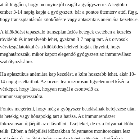
attól függően, hogy mennyire jól reagál a gyógyszerre. A legtöbb
ember 3-14 napig kapja a gyógyszert, bár a pontos ütemterv attól függ,
hogy transzplantációs kilökődésre vagy aplasztikus anémiára kezelik-e.
A kilökődést tapasztaló transzplantációs betegek esetében a kezelés
rövidebb és intenzívebb lehet, gyakran 3-7 napig tart. Az orvosok
vérvizsgálatokkal és a kilökődés jeleivel fogják figyelni, hogy
meghatározzák, mikor kapott elegendő gyógyszert az immunválasz
szabályozásához.
Ha aplasztikus anémiára kap kezelést, a kúra hosszabb lehet, akár 10-
14 napig is eltarthat. Az orvosi team szorosan figyelemmel kíséri a
vérképet, hogy lássa, hogyan reagál a csontvelő az
immunszuppresszióra.
Fontos megérteni, hogy még a gyógyszer beadásának befejezése után
is hetekig vagy hónapokig tart a hatása. Az immunrendszer
fokozatosan újjáépíti az eltávolított T-sejteket, de ez a folyamat időbe
telik. Ebben a felépülési időszakban folyamatos monitorozásra lesz
szüksége, és további gyógyszerekre lehet szüksége a fertőzések