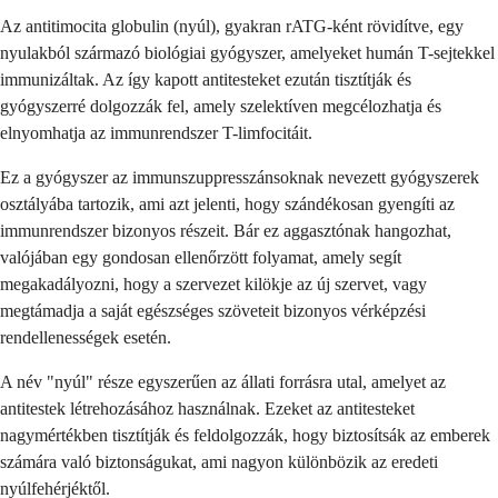
Az antitimocita globulin (nyúl), gyakran rATG-ként rövidítve, egy
nyulakból származó biológiai gyógyszer, amelyeket humán T-sejtekkel
immunizáltak. Az így kapott antitesteket ezután tisztítják és
gyógyszerré dolgozzák fel, amely szelektíven megcélozhatja és
elnyomhatja az immunrendszer T-limfocitáit.
Ez a gyógyszer az immunszuppresszánsoknak nevezett gyógyszerek
osztályába tartozik, ami azt jelenti, hogy szándékosan gyengíti az
immunrendszer bizonyos részeit. Bár ez aggasztónak hangozhat,
valójában egy gondosan ellenőrzött folyamat, amely segít
megakadályozni, hogy a szervezet kilökje az új szervet, vagy
megtámadja a saját egészséges szöveteit bizonyos vérképzési
rendellenességek esetén.
A név "nyúl" része egyszerűen az állati forrásra utal, amelyet az
antitestek létrehozásához használnak. Ezeket az antitesteket
nagymértékben tisztítják és feldolgozzák, hogy biztosítsák az emberek
számára való biztonságukat, ami nagyon különbözik az eredeti
nyúlfehérjéktől.