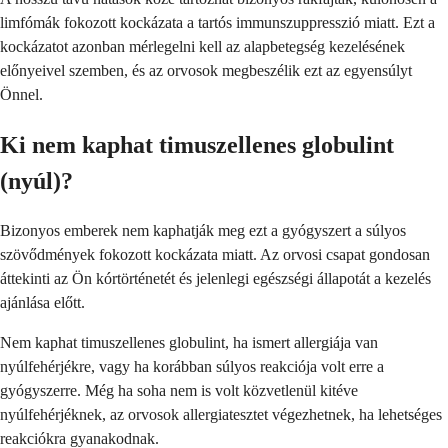
limfómák fokozott kockázata a tartós immunszuppresszió miatt. Ezt a
kockázatot azonban mérlegelni kell az alapbetegség kezelésének
előnyeivel szemben, és az orvosok megbeszélik ezt az egyensúlyt
Önnel.
Ki nem kaphat timuszellenes globulint
(nyúl)?
Bizonyos emberek nem kaphatják meg ezt a gyógyszert a súlyos
szövődmények fokozott kockázata miatt. Az orvosi csapat gondosan
áttekinti az Ön kórtörténetét és jelenlegi egészségi állapotát a kezelés
ajánlása előtt.
Nem kaphat timuszellenes globulint, ha ismert allergiája van
nyúlfehérjékre, vagy ha korábban súlyos reakciója volt erre a
gyógyszerre. Még ha soha nem is volt közvetlenül kitéve
nyúlfehérjéknek, az orvosok allergiatesztet végezhetnek, ha lehetséges
reakciókra gyanakodnak.