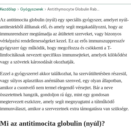
Kezdőlap
Gyógyszerek
Antithymocyte Globulin Rabbit Intravenous Route
Az antitimocita globulin (nyúl) egy speciális gyógyszer, amelyet nyúl-
antitestekből állítanak elő, és amely segít megakadályozni, hogy az
immunrendszer megtámadja az átültetett szerveket, vagy bizonyos
vérképzési rendellenességeket kezel. Ez az erős immunszuppresszív
gyógyszer úgy működik, hogy megcélozza és csökkenti a T-
limfocitáknak nevezett specifikus immunsejteket, amelyek kilökődést
vagy a szövetek károsodását okozhatják.
Ezzel a gyógyszerrel akkor találkozhat, ha szervátültetésben részesül,
vagy súlyos aplasztikus anémiában szenved, egy olyan állapotban,
amikor a csontvelő nem termel elegendő vérsejtet. Bár a neve
összetettnek hangzik, gondoljon rá úgy, mint egy gondosan
megtervezett eszközre, amely segít megnyugtatni a túlműködő
immunválaszt, amikor a szervezetnek extra támogatásra van szüksége.
Mi az antitimocita globulin (nyúl)?