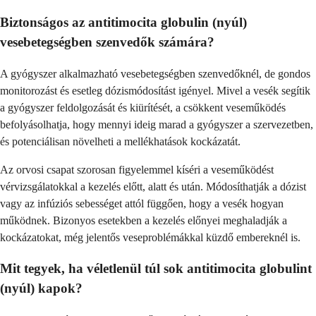
Biztonságos az antitimocita globulin (nyúl)
vesebetegségben szenvedők számára?
A gyógyszer alkalmazható vesebetegségben szenvedőknél, de gondos
monitorozást és esetleg dózismódosítást igényel. Mivel a vesék segítik
a gyógyszer feldolgozását és kiürítését, a csökkent veseműködés
befolyásolhatja, hogy mennyi ideig marad a gyógyszer a szervezetben,
és potenciálisan növelheti a mellékhatások kockázatát.
Az orvosi csapat szorosan figyelemmel kíséri a veseműködést
vérvizsgálatokkal a kezelés előtt, alatt és után. Módosíthatják a dózist
vagy az infúziós sebességet attól függően, hogy a vesék hogyan
működnek. Bizonyos esetekben a kezelés előnyei meghaladják a
kockázatokat, még jelentős veseproblémákkal küzdő embereknél is.
Mit tegyek, ha véletlenül túl sok antitimocita globulint
(nyúl) kapok?