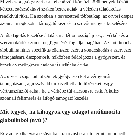
Mivel ezt a gyógyszert csak ellenőrzött kórházi körülmények között,
képzett egészségügyi szakemberek adják, a véletlen túladagolás
rendkívül ritka. Ha azonban a tervezettnél többet kap, az orvosi csapat
azonnal megkezdi a támogató kezelést a szövődmények kezelésére.
A túladagolás kezelése általában a létfontosságú jelek, a vérkép és a
szervműködés szoros megfigyelését foglalja magában. Az antitimocita
globulinra nincs specifikus ellenszer, ezért a gondoskodás a szervezet
támogatására összpontosít, miközben feldolgozza a gyógyszert, és
kezeli az esetlegesen kialakuló mellékhatásokat.
Az orvosi csapat adhat Önnek gyógyszereket a vérnyomás
támogatására, agresszívabban kezelheti a fertőzéseket, vagy
vértranszfúziót adhat, ha a vérképe túl alacsonyra esik. A kulcs
azonnali felismerés és átfogó támogató kezelés.
Mit tegyek, ha kihagyok egy adagot antitimocita
globulinból (nyúl)?
Egy adag kihagyása elsősorban az orvosi csapatot érinti, nem pedig