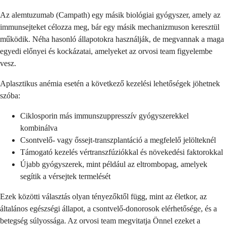
Az alemtuzumab (Campath) egy másik biológiai gyógyszer, amely az
immunsejteket célozza meg, bár egy másik mechanizmuson keresztül
működik. Néha hasonló állapotokra használják, de megvannak a maga
egyedi előnyei és kockázatai, amelyeket az orvosi team figyelembe
vesz.
Aplasztikus anémia esetén a következő kezelési lehetőségek jöhetnek
szóba:
Ciklosporin más immunszuppresszív gyógyszerekkel
kombinálva
Csontvelő- vagy őssejt-transzplantáció a megfelelő jelölteknél
Támogató kezelés vértranszfúziókkal és növekedési faktorokkal
Újabb gyógyszerek, mint például az eltrombopag, amelyek
segítik a vérsejtek termelését
Ezek közötti választás olyan tényezőktől függ, mint az életkor, az
általános egészségi állapot, a csontvelő-donorosok elérhetősége, és a
betegség súlyossága. Az orvosi team megvitatja Önnel ezeket a