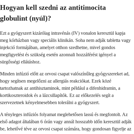
Hogyan kell szedni az antitimocita
globulint (nyúl)?
Ezt a gyógyszert kizárólag intravénás (IV) vonalon keresztül kapja
meg kórházban vagy speciális klinikán. Soha nem adják tabletta vagy
injekció formájában, amelyet otthon szedhetne, mivel gondos
megfigyelést és szükség esetén azonnali hozzáférést igényel a
sürgősségi ellátáshoz.
Minden infúzió előtt az orvosi csapat valószínűleg gyógyszereket ad,
hogy segítsen megelőzni az allergiás reakciókat. Ezek közé
tartozhatnak az antihisztaminok, mint például a difenhidramin, a
kortikoszteroidok és a lázcsillapítók. Ez az előkezelés segít a
szervezetnek kényelmesebben tolerálni a gyógyszert.
A tényleges infúziós folyamat meglehetősen lassú és megfontolt. Az
első adagot általában 6 órán vagy annál hosszabb időn keresztül adják
be, lehetővé téve az orvosi csapat számára, hogy gondosan figyelje az