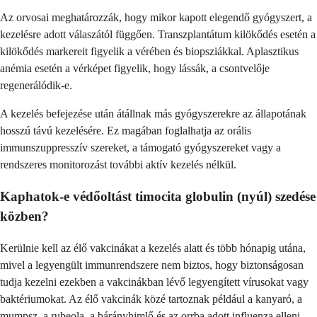
Az orvosai meghatározzák, hogy mikor kapott elegendő gyógyszert, a
kezelésre adott válaszától függően. Transzplantátum kilökődés esetén a
kilökődés markereit figyelik a vérében és biopsziákkal. Aplasztikus
anémia esetén a vérképet figyelik, hogy lássák, a csontvelője
regenerálódik-e.
A kezelés befejezése után átállnak más gyógyszerekre az állapotának
hosszú távú kezelésére. Ez magában foglalhatja az orális
immunszuppresszív szereket, a támogató gyógyszereket vagy a
rendszeres monitorozást további aktív kezelés nélkül.
Kaphatok-e védőoltást timocita globulin (nyúl) szedése
közben?
Kerülnie kell az élő vakcinákat a kezelés alatt és több hónapig utána,
mivel a legyengült immunrendszere nem biztos, hogy biztonságosan
tudja kezelni ezekben a vakcinákban lévő legyengített vírusokat vagy
baktériumokat. Az élő vakcinák közé tartoznak például a kanyaró, a
mumpsz, a rubeola, a bárányhimlő és az orrba adott influenza elleni