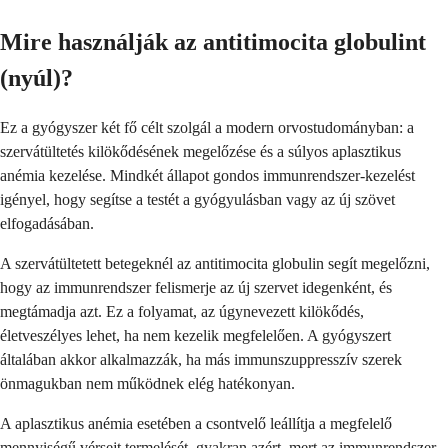
Mire használják az antitimocita globulint
(nyúl)?
Ez a gyógyszer két fő célt szolgál a modern orvostudományban: a
szervátültetés kilökődésének megelőzése és a súlyos aplasztikus
anémia kezelése. Mindkét állapot gondos immunrendszer-kezelést
igényel, hogy segítse a testét a gyógyulásban vagy az új szövet
elfogadásában.
A szervátültetett betegeknél az antitimocita globulin segít megelőzni,
hogy az immunrendszer felismerje az új szervet idegenként, és
megtámadja azt. Ez a folyamat, az úgynevezett kilökődés,
életveszélyes lehet, ha nem kezelik megfelelően. A gyógyszert
általában akkor alkalmazzák, ha más immunszuppresszív szerek
önmagukban nem működnek elég hatékonyan.
A aplasztikus anémia esetében a csontvelő leállítja a megfelelő
mennyiségű vérsejt termelését, gyakran azért, mert az immunrendszer