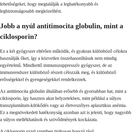
lehetőségeket, hogy megtalálják a leghatékonyabb és
legbiztonságosabb megközelítést.
Jobb a nyúl antitimocita globulin, mint a
ciklosporin?
Ez a két gyógyszer eltérően működik, és gyakran különböző célokra
használják őket, így a közvetlen összehasonlításuk nem mindig
egyértelmű. Mindkettő immunszuppresszív gyógyszer, de az
immunrendszer különböző részeit célozzák meg, és különböző
erősségekkel és gyengeségekkel rendelkeznek.
Az antitimocita globulin általában erősebb és gyorsabban hat, mint a
ciklosporin, így hasznos akut helyzetekben, mint például a súlyos
transzplantátum-kilökődés vagy az életveszélyes aplasztikus anémia.
Ez a megnövekedett hatékonyság azonban azt is jelenti, hogy nagyobb
a súlyos mellékhatások és szövődmények kockázata.
A ciklosporin ezzel szemben tipikusan hosszú távú