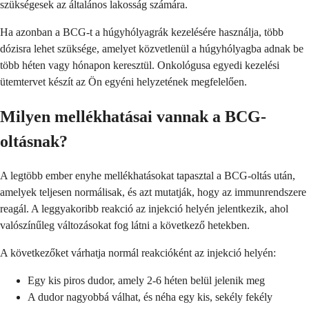
szükségesek az általános lakosság számára.
Ha azonban a BCG-t a húgyhólyagrák kezelésére használja, több
dózisra lehet szüksége, amelyet közvetlenül a húgyhólyagba adnak be
több héten vagy hónapon keresztül. Onkológusa egyedi kezelési
ütemtervet készít az Ön egyéni helyzetének megfelelően.
Milyen mellékhatásai vannak a BCG-
oltásnak?
A legtöbb ember enyhe mellékhatásokat tapasztal a BCG-oltás után,
amelyek teljesen normálisak, és azt mutatják, hogy az immunrendszere
reagál. A leggyakoribb reakció az injekció helyén jelentkezik, ahol
valószínűleg változásokat fog látni a következő hetekben.
A következőket várhatja normál reakcióként az injekció helyén:
Egy kis piros dudor, amely 2-6 héten belül jelenik meg
A dudor nagyobbá válhat, és néha egy kis, sekély fekély