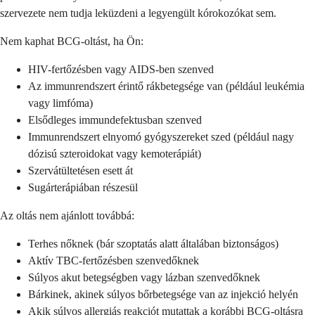
szervezete nem tudja leküzdeni a legyengült kórokozókat sem.
Nem kaphat BCG-oltást, ha Ön:
HIV-fertőzésben vagy AIDS-ben szenved
Az immunrendszert érintő rákbetegsége van (például leukémia
vagy limfóma)
Elsődleges immundefektusban szenved
Immunrendszert elnyomó gyógyszereket szed (például nagy
dózisú szteroidokat vagy kemoterápiát)
Szervátültetésen esett át
Sugárterápiában részesül
Az oltás nem ajánlott továbbá:
Terhes nőknek (bár szoptatás alatt általában biztonságos)
Aktív TBC-fertőzésben szenvedőknek
Súlyos akut betegségben vagy lázban szenvedőknek
Bárkinek, akinek súlyos bőrbetegsége van az injekció helyén
Akik súlyos allergiás reakciót mutattak a korábbi BCG-oltásra