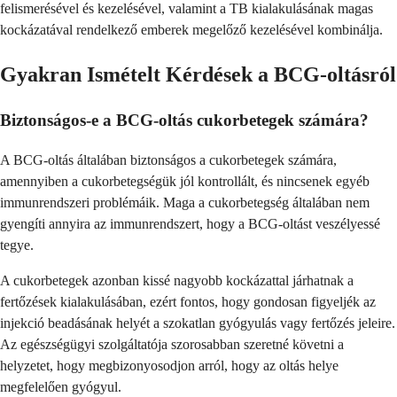
felismerésével és kezelésével, valamint a TB kialakulásának magas
kockázatával rendelkező emberek megelőző kezelésével kombinálja.
Gyakran Ismételt Kérdések a BCG-oltásról
Biztonságos-e a BCG-oltás cukorbetegek számára?
A BCG-oltás általában biztonságos a cukorbetegek számára,
amennyiben a cukorbetegségük jól kontrollált, és nincsenek egyéb
immunrendszeri problémáik. Maga a cukorbetegség általában nem
gyengíti annyira az immunrendszert, hogy a BCG-oltást veszélyessé
tegye.
A cukorbetegek azonban kissé nagyobb kockázattal járhatnak a
fertőzések kialakulásában, ezért fontos, hogy gondosan figyeljék az
injekció beadásának helyét a szokatlan gyógyulás vagy fertőzés jeleire.
Az egészségügyi szolgáltatója szorosabban szeretné követni a
helyzetet, hogy megbizonyosodjon arról, hogy az oltás helye
megfelelően gyógyul.