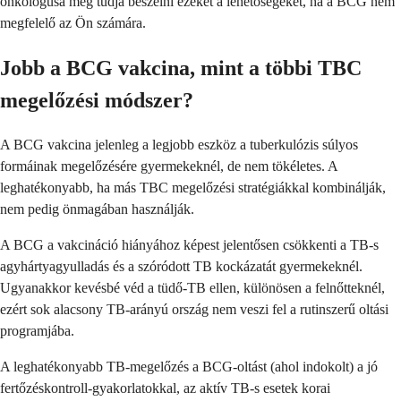
onkológusa meg tudja beszélni ezeket a lehetőségeket, ha a BCG nem
megfelelő az Ön számára.
Jobb a BCG vakcina, mint a többi TBC
megelőzési módszer?
A BCG vakcina jelenleg a legjobb eszköz a tuberkulózis súlyos
formáinak megelőzésére gyermekeknél, de nem tökéletes. A
leghatékonyabb, ha más TBC megelőzési stratégiákkal kombinálják,
nem pedig önmagában használják.
A BCG a vakcináció hiányához képest jelentősen csökkenti a TB-s
agyhártyagyulladás és a szóródott TB kockázatát gyermekeknél.
Ugyanakkor kevésbé véd a tüdő-TB ellen, különösen a felnőtteknél,
ezért sok alacsony TB-arányú ország nem veszi fel a rutinszerű oltási
programjába.
A leghatékonyabb TB-megelőzés a BCG-oltást (ahol indokolt) a jó
fertőzéskontroll-gyakorlatokkal, az aktív TB-s esetek korai