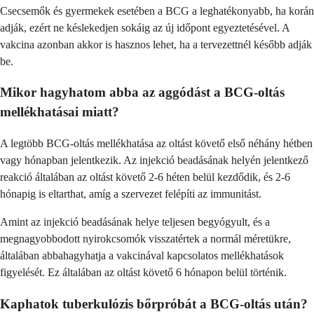
Csecsemők és gyermekek esetében a BCG a leghatékonyabb, ha korán
adják, ezért ne késlekedjen sokáig az új időpont egyeztetésével. A
vakcina azonban akkor is hasznos lehet, ha a tervezettnél később adják
be.
Mikor hagyhatom abba az aggódást a BCG-oltás
mellékhatásai miatt?
A legtöbb BCG-oltás mellékhatása az oltást követő első néhány hétben
vagy hónapban jelentkezik. Az injekció beadásának helyén jelentkező
reakció általában az oltást követő 2-6 héten belül kezdődik, és 2-6
hónapig is eltarthat, amíg a szervezet felépíti az immunitást.
Amint az injekció beadásának helye teljesen begyógyult, és a
megnagyobbodott nyirokcsomók visszatértek a normál méretükre,
általában abbahagyhatja a vakcinával kapcsolatos mellékhatások
figyelését. Ez általában az oltást követő 6 hónapon belül történik.
Kaphatok tuberkulózis bőrpróbát a BCG-oltás után?