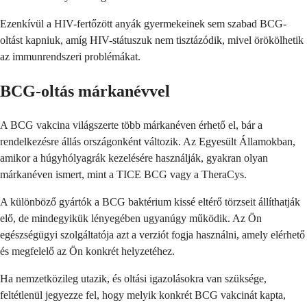
Ezenkívül a HIV-fertőzött anyák gyermekeinek sem szabad BCG-
oltást kapniuk, amíg HIV-státuszuk nem tisztázódik, mivel örökölhetik
az immunrendszeri problémákat.
BCG-oltás márkanévvel
A BCG vakcina világszerte több márkanéven érhető el, bár a
rendelkezésre állás országonként változik. Az Egyesült Államokban,
amikor a húgyhólyagrák kezelésére használják, gyakran olyan
márkanéven ismert, mint a TICE BCG vagy a TheraCys.
A különböző gyártók a BCG baktérium kissé eltérő törzseit állíthatják
elő, de mindegyikük lényegében ugyanúgy működik. Az Ön
egészségügyi szolgáltatója azt a verziót fogja használni, amely elérhető
és megfelelő az Ön konkrét helyzetéhez.
Ha nemzetközileg utazik, és oltási igazolásokra van szüksége,
feltétlenül jegyezze fel, hogy melyik konkrét BCG vakcinát kapta,