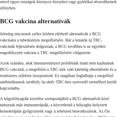
mivel egyes országok bizonyos törzseket vagy gyártókat részesíthetnek
előnyben.
BCG vakcina alternatívák
Jelenleg nincsenek széles körben elérhető alternatívák a BCG
vakcinára a tuberkulózis megelőzésére. Bár a kutatók új TBC-
vakcinák fejlesztésén dolgoznak, a BCG továbbra is az egyetlen
engedélyezett vakcina a TBC megelőzésére világszerte.
Azok számára, akik immunrendszeri problémák miatt nem kaphatnak
BCG vakcinát, a megelőzés a TBC-nek való kitettség elkerülésére és a
rendszeres szűrésre összpontosít. Ez magában foglalhatja a megelőző
antibiotikumok szedését, ha aktív TBC-ben szenvedő személlyel került
kapcsolatba.
A húgyhólyagrák kezelése szempontjából a BCG alternatívái közé
tartoznak más immunterápiák, a közvetlenül a hólyagba helyezett
kemoterápiás gyógyszerek vagy a sebészeti beavatkozások. Az Ön