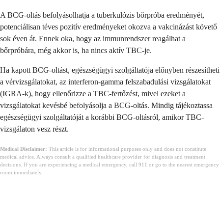
A BCG-oltás befolyásolhatja a tuberkulózis bőrpróba eredményét,
potenciálisan téves pozitív eredményeket okozva a vakcinázást követő
sok éven át. Ennek oka, hogy az immunrendszer reagálhat a
bőrpróbára, még akkor is, ha nincs aktív TBC-je.
Ha kapott BCG-oltást, egészségügyi szolgáltatója előnyben részesítheti
a vérvizsgálatokat, az interferon-gamma felszabadulási vizsgálatokat
(IGRA-k), hogy ellenőrizze a TBC-fertőzést, mivel ezeket a
vizsgálatokat kevésbé befolyásolja a BCG-oltás. Mindig tájékoztassa
egészségügyi szolgáltatóját a korábbi BCG-oltásról, amikor TBC-
vizsgálaton vesz részt.
Medical Disclaimer:
This article is for informational purposes only and does not constitute
medical advice. Always consult a qualified healthcare provider for diagnosis and treatment
decisions. If you are experiencing a medical emergency, call 911 or go to the nearest emergency
room immediately.