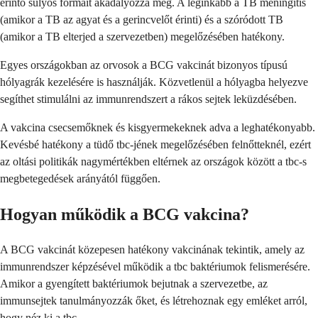
érintő súlyos formáit akadályozza meg. A leginkább a TB meningitis
(amikor a TB az agyat és a gerincvelőt érinti) és a szóródott TB
(amikor a TB elterjed a szervezetben) megelőzésében hatékony.
Egyes országokban az orvosok a BCG vakcinát bizonyos típusú
hólyagrák kezelésére is használják. Közvetlenül a hólyagba helyezve
segíthet stimulálni az immunrendszert a rákos sejtek leküzdésében.
A vakcina csecsemőknek és kisgyermekeknek adva a leghatékonyabb.
Kevésbé hatékony a tüdő tbc-jének megelőzésében felnőtteknél, ezért
az oltási politikák nagymértékben eltérnek az országok között a tbc-s
megbetegedések arányától függően.
Hogyan működik a BCG vakcina?
A BCG vakcinát közepesen hatékony vakcinának tekintik, amely az
immunrendszer képzésével működik a tbc baktériumok felismerésére.
Amikor a gyengített baktériumok bejutnak a szervezetbe, az
immunsejtek tanulmányozzák őket, és létrehoznak egy emléket arról,
hogy néz ki a tbc.