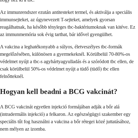
Az immunrendszer ezután antitesteket termel, és aktiválja a speciális
immunsejteket, az úgynevezett T-sejteket, amelyek gyorsan
reagálhatnak, ha később tényleges tbc-baktériumoknak van kitéve. Ez
az immunmemória sok évig tarthat, bár idővel gyengülhet.
A vakcina a leghatékonyabb a súlyos, életveszélyes tbc-formák
megelőzésében, különösen a gyermekeknél. Körülbelül 70-80%-os
védelmet nyújt a tbc-s agyhártyagyulladás és a szóródott tbc ellen, de
csak körülbelül 50%-os védelmet nyújt a tüdő (tüdő) tbc ellen
felnőtteknél.
Hogyan kell beadni a BCG vakcinát?
A BCG vakcinát egyetlen injekció formájában adják a bőr alá
(intradermális injekció) a felkaron. Az egészségügyi szakember egy
speciális tűt fog használni a vakcina a bőr rétegei közé juttatásához,
nem mélyen az izomba.