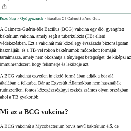
Kezdőlap
Gyógyszerek
Bacillus Of Calmette And Guerin Vaccine Live Intradermal Route
A Calmette-Guérin-féle Bacillus (BCG) vakcina egy élő, gyengített
baktérium vakcina, amely segít a tuberkulózis (TB) elleni
védekezésben. Ezt a vakcinát már közel egy évszázada biztonságosan
használják, és a TB-vel rokon baktériumok módosított formáját
tartalmazza, amely nem okozhatja a tényleges betegséget, de kiképzi az
immunrendszert, hogy felismerje és leküzdje azt.
A BCG vakcinát egyetlen injekció formájában adják a bőr alá,
általában a felkarba. Bár az Egyesült Államokban nem használják
rutinszerűen, fontos közegészségügyi eszköz számos olyan országban,
ahol a TB gyakoribb.
Mi az a BCG vakcina?
A BCG vakcinát a Mycobacterium bovis nevű baktérium élő, de