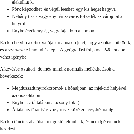
alakulhat ki
Pörk képződhet, és végül leeshet, egy kis heget hagyva
Néhány tiszta vagy enyhén zavaros folyadék szivároghat a
helyről
Enyhe érzékenység vagy fájdalom a karban
Ezek a helyi reakciók valójában annak a jelei, hogy az oltás működik,
és a szervezete immunitást épít. A gyógyulási folyamat 2-6 hónapot
vehet igénybe.
A kevésbé gyakori, de még mindig normális mellékhatások a
következők:
Megduzzadt nyirokcsomók a hónaljban, az injekció helyével
azonos oldalon
Enyhe láz (általában alacsony fokú)
Általános fáradtság vagy rossz közérzet egy-két napig
Ezek a tünetek általában maguktól elmúlnak, és nem igényelnek
kezelést.