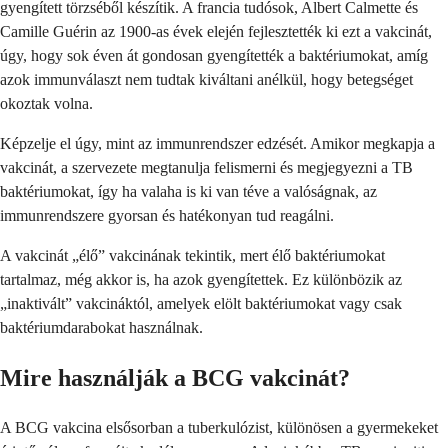
gyengített törzséből készítik. A francia tudósok, Albert Calmette és
Camille Guérin az 1900-as évek elején fejlesztették ki ezt a vakcinát,
úgy, hogy sok éven át gondosan gyengítették a baktériumokat, amíg
azok immunválaszt nem tudtak kiváltani anélkül, hogy betegséget
okoztak volna.
Képzelje el úgy, mint az immunrendszer edzését. Amikor megkapja a
vakcinát, a szervezete megtanulja felismerni és megjegyezni a TB
baktériumokat, így ha valaha is ki van téve a valóságnak, az
immunrendszere gyorsan és hatékonyan tud reagálni.
A vakcinát „élő” vakcinának tekintik, mert élő baktériumokat
tartalmaz, még akkor is, ha azok gyengítettek. Ez különbözik az
„inaktivált” vakcináktól, amelyek elölt baktériumokat vagy csak
baktériumdarabokat használnak.
Mire használják a BCG vakcinát?
A BCG vakcina elsősorban a tuberkulózist, különösen a gyermekeket