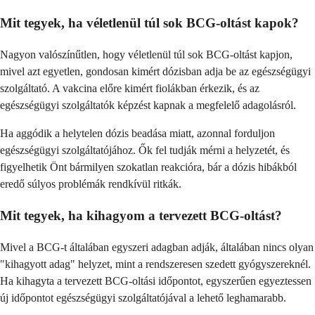
Mit tegyek, ha véletlenül túl sok BCG-oltást kapok?
Nagyon valószínűtlen, hogy véletlenül túl sok BCG-oltást kapjon,
mivel azt egyetlen, gondosan kimért dózisban adja be az egészségügyi
szolgáltató. A vakcina előre kimért fiolákban érkezik, és az
egészségügyi szolgáltatók képzést kapnak a megfelelő adagolásról.
Ha aggódik a helytelen dózis beadása miatt, azonnal forduljon
egészségügyi szolgáltatójához. Ők fel tudják mérni a helyzetét, és
figyelhetik Önt bármilyen szokatlan reakcióra, bár a dózis hibákból
eredő súlyos problémák rendkívül ritkák.
Mit tegyek, ha kihagyom a tervezett BCG-oltást?
Mivel a BCG-t általában egyszeri adagban adják, általában nincs olyan
"kihagyott adag" helyzet, mint a rendszeresen szedett gyógyszereknél.
Ha kihagyta a tervezett BCG-oltási időpontot, egyszerűen egyeztessen
új időpontot egészségügyi szolgáltatójával a lehető leghamarabb.