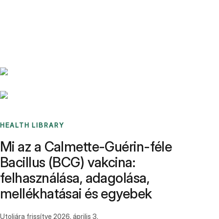
Benchmarks
Stories
FAQ
Sign up / Log in
HEALTH LIBRARY
Mi az a Calmette-Guérin-féle
Bacillus (BCG) vakcina:
felhasználása, adagolása,
mellékhatásai és egyebek
Utoljára frissítve
2026. április 3.