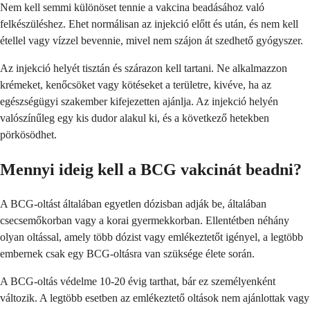
Nem kell semmi különöset tennie a vakcina beadásához való
felkészüléshez. Ehet normálisan az injekció előtt és után, és nem kell
étellel vagy vízzel bevennie, mivel nem szájon át szedhető gyógyszer.
Az injekció helyét tisztán és szárazon kell tartani. Ne alkalmazzon
krémeket, kenőcsöket vagy kötéseket a területre, kivéve, ha az
egészségügyi szakember kifejezetten ajánlja. Az injekció helyén
valószínűleg egy kis dudor alakul ki, és a következő hetekben
pörkösödhet.
Mennyi ideig kell a BCG vakcinát beadni?
A BCG-oltást általában egyetlen dózisban adják be, általában
csecsemőkorban vagy a korai gyermekkorban. Ellentétben néhány
olyan oltással, amely több dózist vagy emlékeztetőt igényel, a legtöbb
embernek csak egy BCG-oltásra van szüksége élete során.
A BCG-oltás védelme 10-20 évig tarthat, bár ez személyenként
változik. A legtöbb esetben az emlékeztető oltások nem ajánlottak vagy