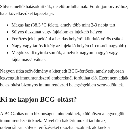
Súlyos mellékhatások ritkák, de előfordulhatnak. Forduljon orvosához,
ha a következőket tapasztalja:
Magas láz (38,3 °C felett), amely több mint 2-3 napig tart
Súlyos duzzanat vagy fájdalom az injekció helyén
Fertőzés jelei, például a beadás helyéről kiinduló vörös csíkok
Nagy vagy tartós fekély az injekció helyén (1 cm-nél nagyobb)
Megduzzadt nyirokcsomók, amelyek nagyon naggyá vagy
fájdalmassá válnak
Nagyon ritka szövődmény a kiterjedt BCG-fertőzés, amely súlyosan
legyengült immunrendszerű embereknél fordulhat elő. Ezért nem adják
be az oltást bizonyos immunrendszeri betegségekben szenvedőknek.
Ki ne kapjon BCG-oltást?
A BCG-oltás nem biztonságos mindenkinek, különösen a legyengült
immunrendszerűeknek. Mivel élő baktériumokat tartalmaz,
potenciálisan súlyos fertőzéseket okozhat azoknál, akiknek a