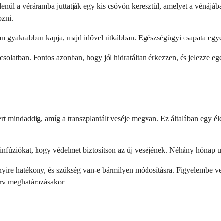
etlenül a véráramba juttatják egy kis csövön keresztül, amelyet a vénáj
ozni.
ában gyakrabban kapja, majd idővel ritkábban. Egészségügyi csapata egy
apcsolatban. Fontos azonban, hogy jól hidratáltan érkezzen, és jelezze 
zert mindaddig, amíg a transzplantált veséje megvan. Ez általában egy é
nfúziókat, hogy védelmet biztosítson az új veséjének. Néhány hónap utá
nyire hatékony, és szükség van-e bármilyen módosításra. Figyelembe ve
terv meghatározásakor.