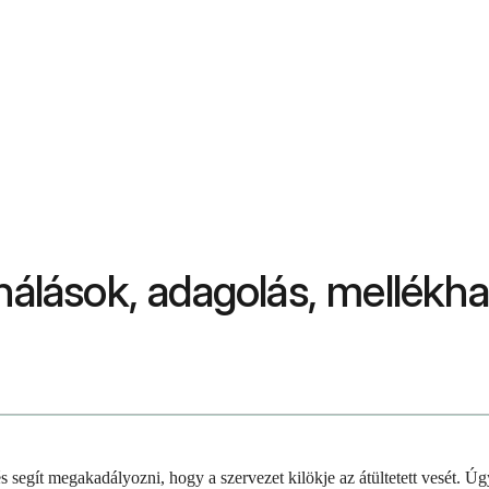
ználások, adagolás, mellék
 segít megakadályozni, hogy a szervezet kilökje az átültetett vesét. Ú