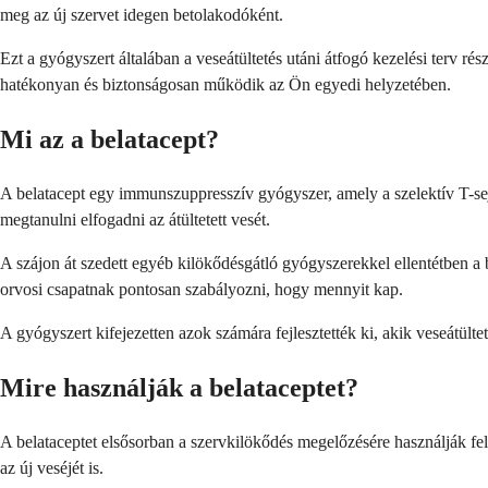
meg az új szervet idegen betolakodóként.
Ezt a gyógyszert általában a veseátültetés utáni átfogó kezelési terv 
hatékonyan és biztonságosan működik az Ön egyedi helyzetében.
Mi az a belatacept?
A belatacept egy immunszuppresszív gyógyszer, amely a szelektív T-se
megtanulni elfogadni az átültetett vesét.
A szájon át szedett egyéb kilökődésgátló gyógyszerekkel ellentétben a 
orvosi csapatnak pontosan szabályozni, hogy mennyit kap.
A gyógyszert kifejezetten azok számára fejlesztették ki, akik veseát
Mire használják a belataceptet?
A belataceptet elsősorban a szervkilökődés megelőzésére használják fe
az új veséjét is.