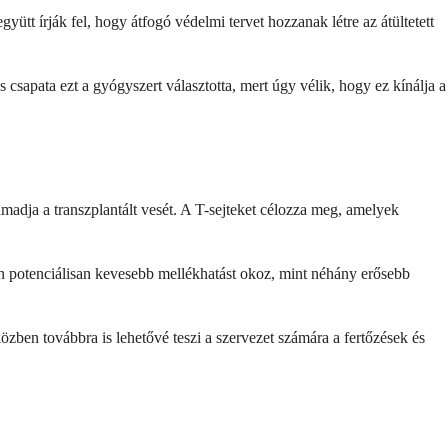
ütt írják fel, hogy átfogó védelmi tervet hozzanak létre az átültetett
csapata ezt a gyógyszert választotta, mert úgy vélik, hogy ez kínálja a
adja a transzplantált vesét. A T-sejteket célozza meg, amelyek
 potenciálisan kevesebb mellékhatást okoz, mint néhány erősebb
zben továbbra is lehetővé teszi a szervezet számára a fertőzések és