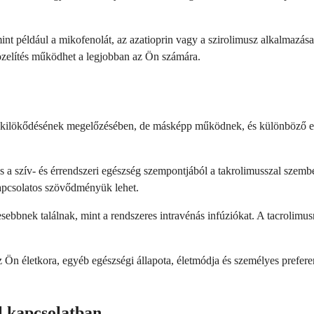
nt például a mikofenolát, az azatioprin vagy a szirolimusz alkalmazá
közelítés működhet a legjobban az Ön számára.
m kilökődésének megelőzésében, de másképp működnek, és különböző el
 a szív- és érrendszeri egészség szempontjából a takrolimusszal szemb
apcsolatos szövődményük lehet.
ebbnek találnak, mint a rendszeres intravénás infúziókat. A tacrolimus
z Ön életkora, egyéb egészségi állapota, életmódja és személyes prefer
l kapcsolatban