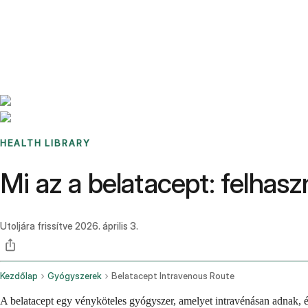
Benchmarks
Stories
FAQ
Sign up / Log in
HEALTH LIBRARY
Mi az a belatacept: felhas
Utoljára frissítve
2026. április 3.
Kezdőlap
Gyógyszerek
Belatacept Intravenous Route
A belatacept egy vényköteles gyógyszer, amelyet intravénásan adnak, és