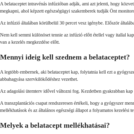
A belataceptet intravénás infúzióban adják, ami azt jelenti, hogy közv
megkapni, ahol képzett egészségügyi szakemberek tudják Önt monitor
Az infúzió általában körülbelül 30 percet vesz igénybe. Először által
Nem kell semmi különöset tennie az infúzió előtt étellel vagy itallal k
van a kezelés megkezdése előtt.
Mennyi ideig kell szednem a belataceptet?
A legtöbb embernek, aki belataceptet kap, folytatnia kell ezt a gyógys
abbahagyása szervkilökődéshez vezethet.
Az adagolási ütemterv idővel változni fog. Kezdetben gyakrabban kap i
A transzplantációs csapat rendszeresen értékeli, hogy a gyógyszer men
mellékhatások és az általános egészségi állapot a folyamatos kezelési 
Melyek a belatacept mellékhatásai?