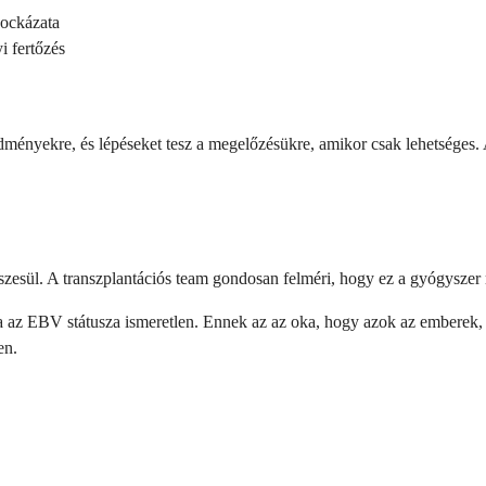
kockázata
i fertőzés
ményekre, és lépéseket tesz a megelőzésükre, amikor csak lehetséges. 
szesül. A transzplantációs team gondosan felméri, hogy ez a gyógyszer
ha az EBV státusza ismeretlen. Ennek az az oka, hogy azok az emberek
en.