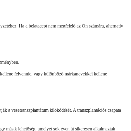
lyzetéhez. Ha a belatacept nem megfelelő az Ön számára, alternatív
tézményben.
l kellene felvennie, vagy különböző márkanevekkel kellene
k a vesetranszplantátum kilökődését. A transzplantációs csapata
egy másik lehetőség, amelyet sok éven át sikeresen alkalmaztak