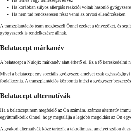
Ha terhes vagy terhességet tervez
Ha korábban súlyos allergiás reakciói voltak hasonló gyógyszer
Ha nem tud rendszeresen részt venni az orvosi ellenőrzéseken
A transzplantációs team megbeszéli Önnel ezeket a tényezőket, és segí
gyógyszerek is rendelkezésre állnak.
Belatacept márkanév
A belatacept a Nulojix márkanév alatt érhető el. Ez a fő kereskedelmi 
Mivel a belatacept egy speciális gyógyszer, amelyet csak egészségügyi
foglalkoznia. A transzplantációs központja intézi a gyógyszer beszerzé
Belatacept alternatívák
Ha a belatacept nem megfelelő az Ön számára, számos alternatív immun
együttműködik Önnel, hogy megtalálja a legjobb megoldást az Ön egy
A gyakori alternatívák közé tartozik a takrolimusz, amelyet szájon át