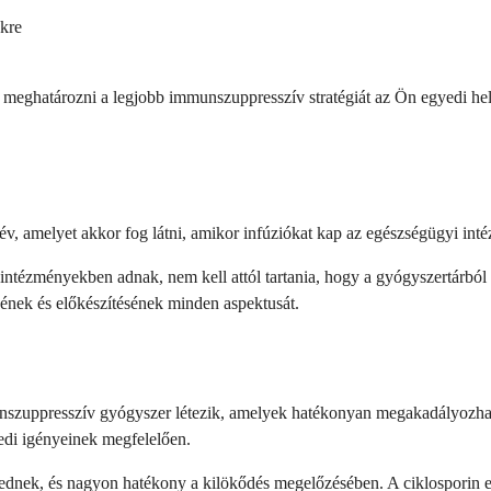
ekre
t meghatározni a legjobb immunszuppresszív stratégiát az Ön egyedi he
név, amelyet akkor fog látni, amikor infúziókat kap az egészségügyi in
 intézményekben adnak, nem kell attól tartania, hogy a gyógyszertárbó
sének és előkészítésének minden aspektusát.
szuppresszív gyógyszer létezik, amelyek hatékonyan megakadályozhatjá
edi igényeinek megfelelően.
 szednek, és nagyon hatékony a kilökődés megelőzésében. A ciklosporin 