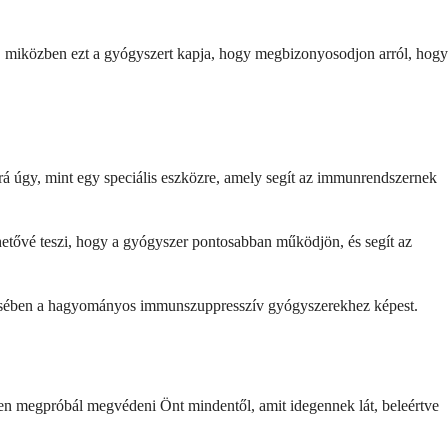
nt, miközben ezt a gyógyszert kapja, hogy megbizonyosodjon arról, hogy
rá úgy, mint egy speciális eszközre, amely segít az immunrendszernek
ehetővé teszi, hogy a gyógyszer pontosabban működjön, és segít az
előzésében a hagyományos immunszuppresszív gyógyszerekhez képest.
esen megpróbál megvédeni Önt mindentől, amit idegennek lát, beleértve