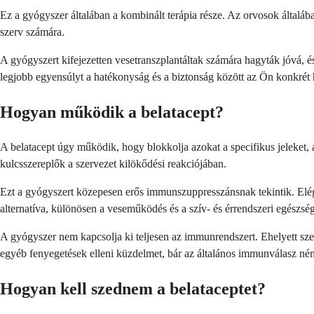
Ez a gyógyszer általában a kombinált terápia része. Az orvosok általába
szerv számára.
A gyógyszert kifejezetten vesetranszplantáltak számára hagyták jóvá, és
legjobb egyensúlyt a hatékonyság és a biztonság között az Ön konkrét 
Hogyan működik a belatacept?
A belatacept úgy működik, hogy blokkolja azokat a specifikus jeleket,
kulcsszereplők a szervezet kilökődési reakciójában.
Ezt a gyógyszert közepesen erős immunszuppresszánsnak tekintik. Elé
alternatíva, különösen a veseműködés és a szív- és érrendszeri egészség
A gyógyszer nem kapcsolja ki teljesen az immunrendszert. Ehelyett szel
egyéb fenyegetések elleni küzdelmet, bár az általános immunválasz né
Hogyan kell szednem a belataceptet?