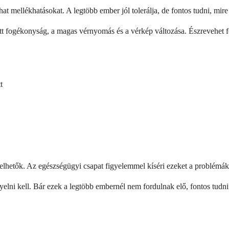
 mellékhatásokat. A legtöbb ember jól tolerálja, de fontos tudni, mire 
t fogékonyság, a magas vérnyomás és a vérkép változása. Észrevehet fej
t
elhetők. Az egészségügyi csapat figyelemmel kíséri ezeket a problémáka
elni kell. Bár ezek a legtöbb embernél nem fordulnak elő, fontos tudn