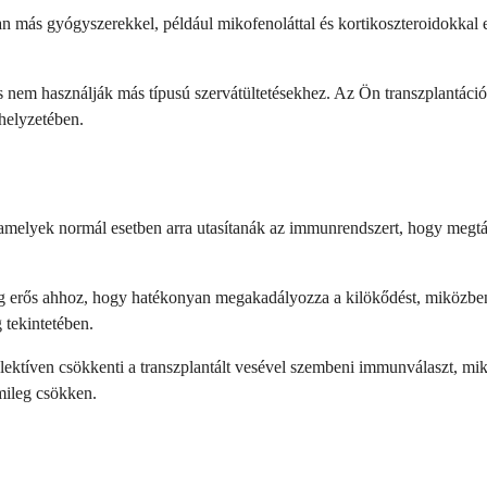
n más gyógyszerekkel, például mikofenoláttal és kortikoszteroidokkal egy
 nem használják más típusú szervátültetésekhez. Az Ön transzplantációs 
helyzetében.
 amelyek normál esetben arra utasítanák az immunrendszert, hogy megtám
g erős ahhoz, hogy hatékonyan megakadályozza a kilökődést, miközben
 tekintetében.
ektíven csökkenti a transzplantált vesével szembeni immunválaszt, mikö
mileg csökken.