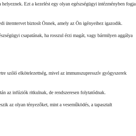
ába helyeznek. Ezt a kezelést egy olyan egészségügyi intézményben fogja
edi ütemtervet biztosít Önnek, amely az Ön igényeihez igazodik.
egészségügyi csapatának, ha rosszul érzi magát, vagy bármilyen aggálya
letre szóló elkötelezettség, mivel az immunszupresszív gyógyszerek
n az infúziók ritkulnak, de rendszeresen folytatódnak.
szik az olyan tényezőket, mint a veseműködés, a tapasztalt