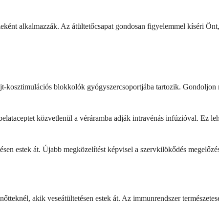
részeként alkalmazzák. Az átültetőcsapat gondosan figyelemmel kíséri Ö
jt-kosztimulációs blokkolók gyógyszercsoportjába tartozik. Gondoljon 
belataceptet közvetlenül a véráramba adják intravénás infúzióval. Ez l
ültetésen estek át. Újabb megközelítést képvisel a szervkilökődés meg
lnőtteknél, akik veseátültetésen estek át. Az immunrendszer természet