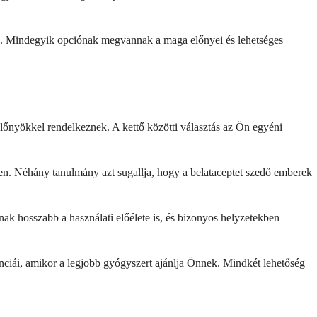
sa. Mindegyik opciónak megvannak a maga előnyei és lehetséges
őnyökkel rendelkeznek. A kettő közötti választás az Ön egyéni
en. Néhány tanulmány azt sugallja, hogy a belataceptet szedő emberek
nak hosszabb a használati előélete is, és bizonyos helyzetekben
enciái, amikor a legjobb gyógyszert ajánlja Önnek. Mindkét lehetőség