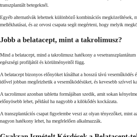
transzplantált betegeknél.
Egyéb alternatívák lehetnek különböző kombinációs megközelítések, mi
mellékhatásai, és az orvosi csapata segít megérteni, hogy melyik meg
Jobb a belatacept, mint a takrolimusz?
Mind a belatacept, mind a takrolimusz hatékony a vesetranszplantátu
egészségi profiljától és körülményeitől függ.
A belatacept bizonyos előnyöket kínálhat a hosszú távú veseműködés és
idővel jobban megőrizhetik a veseműködésüket, és kevesebb szívvel k
A tacrolimust azonban tabletta formájában szedik, amit sokan kényelmes
előnyösebb lehet, például ha nagyobb a kilökődés kockázata.
A transzplantációs csapat figyelembe veszi az olyan tényezőket, mint a
nagyon hatékony lehet, ha megfelelően alkalmazzák.
Gyakran Ismételt Kérdések a Belatacept-te