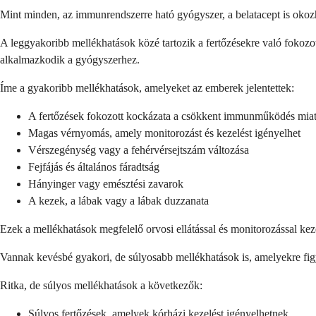
Mint minden, az immunrendszerre ható gyógyszer, a belatacept is okozhat
A leggyakoribb mellékhatások közé tartozik a fertőzésekre való fokozot
alkalmazkodik a gyógyszerhez.
Íme a gyakoribb mellékhatások, amelyeket az emberek jelentettek:
A fertőzések fokozott kockázata a csökkent immunműködés miat
Magas vérnyomás, amely monitorozást és kezelést igényelhet
Vérszegénység vagy a fehérvérsejtszám változása
Fejfájás és általános fáradtság
Hányinger vagy emésztési zavarok
A kezek, a lábak vagy a lábak duzzanata
Ezek a mellékhatások megfelelő orvosi ellátással és monitorozással kez
Vannak kevésbé gyakori, de súlyosabb mellékhatások is, amelyekre figy
Ritka, de súlyos mellékhatások a következők:
Súlyos fertőzések, amelyek kórházi kezelést igényelhetnek