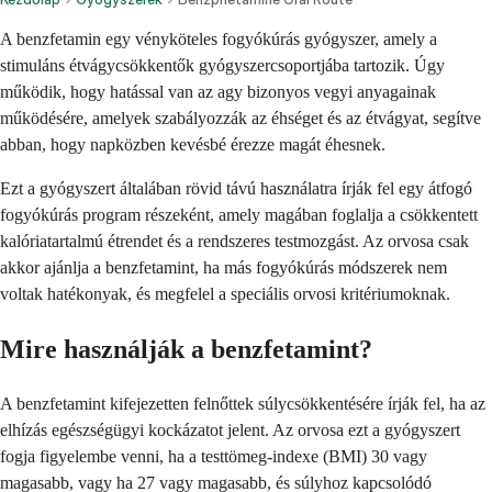
A benzfetamin egy vényköteles fogyókúrás gyógyszer, amely a
stimuláns étvágycsökkentők gyógyszercsoportjába tartozik. Úgy
működik, hogy hatással van az agy bizonyos vegyi anyagainak
működésére, amelyek szabályozzák az éhséget és az étvágyat, segítve
abban, hogy napközben kevésbé érezze magát éhesnek.
Ezt a gyógyszert általában rövid távú használatra írják fel egy átfogó
fogyókúrás program részeként, amely magában foglalja a csökkentett
kalóriatartalmú étrendet és a rendszeres testmozgást. Az orvosa csak
akkor ajánlja a benzfetamint, ha más fogyókúrás módszerek nem
voltak hatékonyak, és megfelel a speciális orvosi kritériumoknak.
Mire használják a benzfetamint?
A benzfetamint kifejezetten felnőttek súlycsökkentésére írják fel, ha az
elhízás egészségügyi kockázatot jelent. Az orvosa ezt a gyógyszert
fogja figyelembe venni, ha a testtömeg-indexe (BMI) 30 vagy
magasabb, vagy ha 27 vagy magasabb, és súlyhoz kapcsolódó