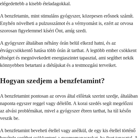
elégedettebb a kisebb ételadagokkal.
A benzfetamin, mint stimuláns gyógyszer, közepesen erősnek számít.
Enyhén növelheti a pulzusszámot és a vérnyomást is, ezért az orvosa
szorosan figyelemmel kíséri Önt, amíg szedi.
A gyógyszer általában néhány órán belül elkezd hatni, és az
étvágycsökkentő hatása több órán át tarthat. A legtöbb ember csökkent
éhséget és megnövekedett energiaszintet tapasztal, ami segíthet nekik
könnyebben betartani a diétájukat és a testmozgási terveiket.
Hogyan szedjem a benzfetamint?
A benzfetamint pontosan az orvos által előírtak szerint szedje, általában
naponta egyszer reggel vagy délelőtt. A korai szedés segít megelőzni
az alvási problémákat, mivel a gyógyszer ébren tarthat, ha túl későn
veszik be.
A benzfetamint beveheti étellel vagy anélkül, de egy kis étellel történő
bevétele segíthet csökkenteni a gyomorpanaszokat, ha ilyet tapasztal. A