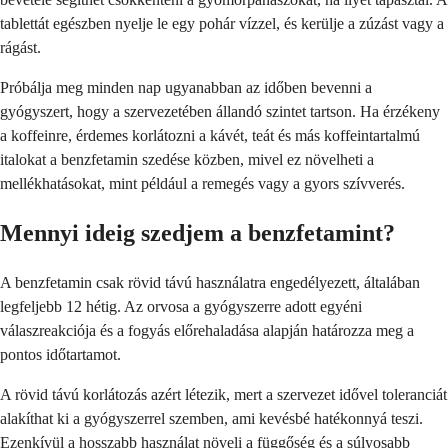
tablettát egészben nyelje le egy pohár vízzel, és kerülje a zúzást vagy a
rágást.
Próbálja meg minden nap ugyanabban az időben bevenni a
gyógyszert, hogy a szervezetében állandó szintet tartson. Ha érzékeny
a koffeinre, érdemes korlátozni a kávét, teát és más koffeintartalmú
italokat a benzfetamin szedése közben, mivel ez növelheti a
mellékhatásokat, mint például a remegés vagy a gyors szívverés.
Mennyi ideig szedjem a benzfetamint?
A benzfetamin csak rövid távú használatra engedélyezett, általában
legfeljebb 12 hétig. Az orvosa a gyógyszerre adott egyéni
válaszreakciója és a fogyás előrehaladása alapján határozza meg a
pontos időtartamot.
A rövid távú korlátozás azért létezik, mert a szervezet idővel toleranciát
alakíthat ki a gyógyszerrel szemben, ami kevésbé hatékonnyá teszi.
Ezenkívül a hosszabb használat növeli a függőség és a súlyosabb