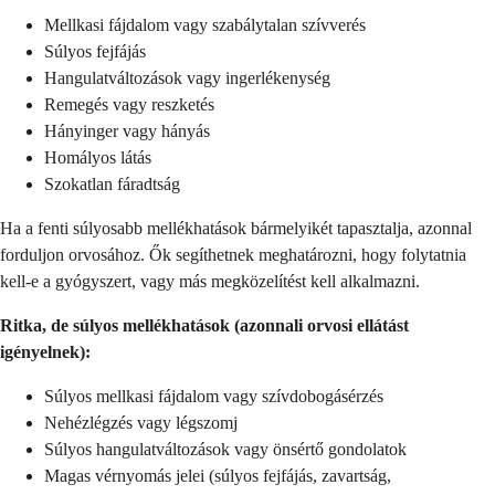
Mellkasi fájdalom vagy szabálytalan szívverés
Súlyos fejfájás
Hangulatváltozások vagy ingerlékenység
Remegés vagy reszketés
Hányinger vagy hányás
Homályos látás
Szokatlan fáradtság
Ha a fenti súlyosabb mellékhatások bármelyikét tapasztalja, azonnal
forduljon orvosához. Ők segíthetnek meghatározni, hogy folytatnia
kell-e a gyógyszert, vagy más megközelítést kell alkalmazni.
Ritka, de súlyos mellékhatások (azonnali orvosi ellátást
igényelnek):
Súlyos mellkasi fájdalom vagy szívdobogásérzés
Nehézlégzés vagy légszomj
Súlyos hangulatváltozások vagy önsértő gondolatok
Magas vérnyomás jelei (súlyos fejfájás, zavartság,