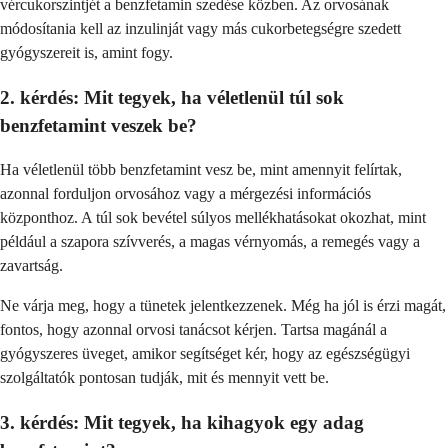
vércukorszintjét a benzfetamin szedése közben. Az orvosának
módosítania kell az inzulinját vagy más cukorbetegségre szedett
gyógyszereit is, amint fogy.
2. kérdés: Mit tegyek, ha véletlenül túl sok
benzfetamint veszek be?
Ha véletlenül több benzfetamint vesz be, mint amennyit felírtak,
azonnal forduljon orvosához vagy a mérgezési információs
központhoz. A túl sok bevétel súlyos mellékhatásokat okozhat, mint
például a szapora szívverés, a magas vérnyomás, a remegés vagy a
zavartság.
Ne várja meg, hogy a tünetek jelentkezzenek. Még ha jól is érzi magát,
fontos, hogy azonnal orvosi tanácsot kérjen. Tartsa magánál a
gyógyszeres üveget, amikor segítséget kér, hogy az egészségügyi
szolgáltatók pontosan tudják, mit és mennyit vett be.
3. kérdés: Mit tegyek, ha kihagyok egy adag