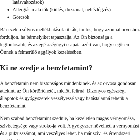
látásváltozások)
Allergiás reakciók (kiütés, duzzanat, nehézlégzés)
Görcsök
Bár ezek a súlyos mellékhatások ritkák, fontos, hogy azonnal orvoshoz
forduljon, ha bármelyiket tapasztalja. Az Ön biztonsága a
legfontosabb, és az egészségügyi csapata azért van, hogy segítsen
Önnek a felmerülő aggályok kezelésében.
Ki ne szedje a benzfetamint?
A benzfetamin nem biztonságos mindenkinek, és az orvosa gondosan
áttekinti az Ön kórtörténetét, mielőtt felírná. Bizonyos egészségi
állapotok és gyógyszerek veszélyessé vagy hatástalanná tehetik a
benzfetamint.
Nem szabad benzfetamint szednie, ha kezeletlen magas vérnyomása,
szívbetegsége vagy stroke-ja volt. A gyógyszer növelheti a vérnyomást
és a pulzusszámot, ami veszélyes lehet, ha már szív- és érrendszeri