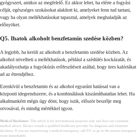
gyógyszert, amikor az megfelelő. Ez akkor lehet, ha elérte a fogyási
célját, egészséges szokásokat alakított ki, amelyeket fenn tud tartani,
vagy ha olyan mellékhatásokat tapasztal, amelyek meghaladják az
előnyöket.
Q5. Ihatok alkoholt benzfetamin szedése közben?
A legjobb, ha kerüli az alkoholt a benzfetamin szedése közben. Az
alkohol növelheti a mellékhatások, például a szédülés kockázatát, és
akadályozhatja a fogyókúrás erőfeszítéseit azáltal, hogy üres kalóriákat
ad az étrendjéhez.
Ezenkívül a benzfetamin és az alkohol egyaránt hatással van a
központi idegrendszerre, és a kombinálásuk kiszámíthatatlan lehet. Ha
alkalmanként mégis úgy dönt, hogy iszik, először beszélje meg
orvosával, és mindig mértékkel igyon.
Medical Disclaimer:
This article is for informational purposes only and does not constitute
medical advice. Always consult a qualified healthcare provider for diagnosis and treatment
decisions. If you are experiencing a medical emergency, call 911 or go to the nearest emergency
room immediately.