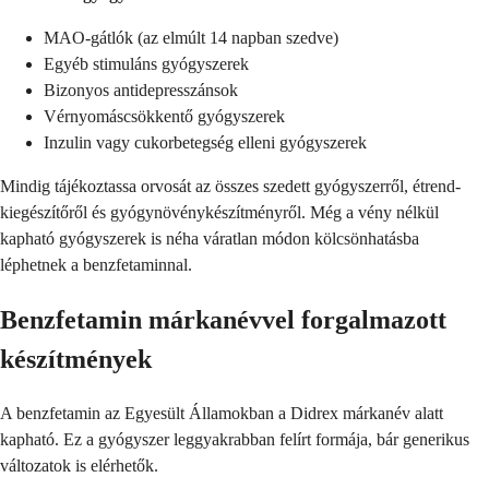
MAO-gátlók (az elmúlt 14 napban szedve)
Egyéb stimuláns gyógyszerek
Bizonyos antidepresszánsok
Vérnyomáscsökkentő gyógyszerek
Inzulin vagy cukorbetegség elleni gyógyszerek
Mindig tájékoztassa orvosát az összes szedett gyógyszerről, étrend-
kiegészítőről és gyógynövénykészítményről. Még a vény nélkül
kapható gyógyszerek is néha váratlan módon kölcsönhatásba
léphetnek a benzfetaminnal.
Benzfetamin márkanévvel forgalmazott
készítmények
A benzfetamin az Egyesült Államokban a Didrex márkanév alatt
kapható. Ez a gyógyszer leggyakrabban felírt formája, bár generikus
változatok is elérhetők.