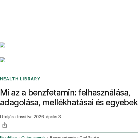
Benchmarks
Stories
FAQ
Sign up / Log in
HEALTH LIBRARY
Mi az a benzfetamin: felhasználása,
adagolása, mellékhatásai és egyebek
Utoljára frissítve
2026. április 3.
Kezdőlap
Gyógyszerek
Benzphetamine Oral Route