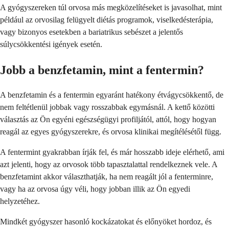
A gyógyszereken túl orvosa más megközelítéseket is javasolhat, mint
például az orvosilag felügyelt diétás programok, viselkedésterápia,
vagy bizonyos esetekben a bariatrikus sebészet a jelentős
súlycsökkentési igények esetén.
Jobb a benzfetamin, mint a fentermin?
A benzfetamin és a fentermin egyaránt hatékony étvágycsökkentő, de
nem feltétlenül jobbak vagy rosszabbak egymásnál. A kettő közötti
választás az Ön egyéni egészségügyi profiljától, attól, hogy hogyan
reagál az egyes gyógyszerekre, és orvosa klinikai megítélésétől függ.
A fentermint gyakrabban írják fel, és már hosszabb ideje elérhető, ami
azt jelenti, hogy az orvosok több tapasztalattal rendelkeznek vele. A
benzfetamint akkor választhatják, ha nem reagált jól a fenterminre,
vagy ha az orvosa úgy véli, hogy jobban illik az Ön egyedi
helyzetéhez.
Mindkét gyógyszer hasonló kockázatokat és előnyöket hordoz, és