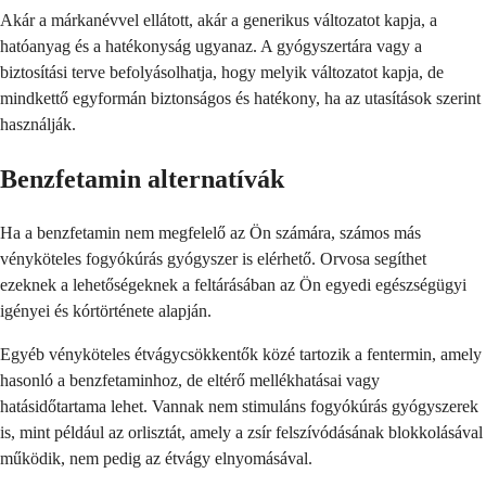
Akár a márkanévvel ellátott, akár a generikus változatot kapja, a
hatóanyag és a hatékonyság ugyanaz. A gyógyszertára vagy a
biztosítási terve befolyásolhatja, hogy melyik változatot kapja, de
mindkettő egyformán biztonságos és hatékony, ha az utasítások szerint
használják.
Benzfetamin alternatívák
Ha a benzfetamin nem megfelelő az Ön számára, számos más
vényköteles fogyókúrás gyógyszer is elérhető. Orvosa segíthet
ezeknek a lehetőségeknek a feltárásában az Ön egyedi egészségügyi
igényei és kórtörténete alapján.
Egyéb vényköteles étvágycsökkentők közé tartozik a fentermin, amely
hasonló a benzfetaminhoz, de eltérő mellékhatásai vagy
hatásidőtartama lehet. Vannak nem stimuláns fogyókúrás gyógyszerek
is, mint például az orlisztát, amely a zsír felszívódásának blokkolásával
működik, nem pedig az étvágy elnyomásával.