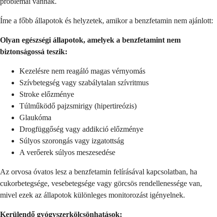
problémái vannak.
Íme a főbb állapotok és helyzetek, amikor a benzfetamin nem ajánlott:
Olyan egészségi állapotok, amelyek a benzfetamint nem
biztonságossá teszik:
Kezelésre nem reagáló magas vérnyomás
Szívbetegség vagy szabálytalan szívritmus
Stroke előzménye
Túlműködő pajzsmirigy (hipertireózis)
Glaukóma
Drogfüggőség vagy addikció előzménye
Súlyos szorongás vagy izgatottság
A verőerek súlyos meszesedése
Az orvosa óvatos lesz a benzfetamin felírásával kapcsolatban, ha
cukorbetegsége, vesebetegsége vagy görcsös rendellenessége van,
mivel ezek az állapotok különleges monitorozást igényelnek.
Kerülendő gyógyszerkölcsönhatások: