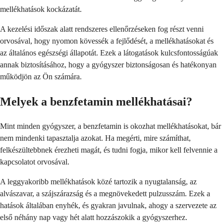
mellékhatások kockázatát.
A kezelési időszak alatt rendszeres ellenőrzéseken fog részt venni
orvosával, hogy nyomon kövessék a fejlődését, a mellékhatásokat és
az általános egészségi állapotát. Ezek a látogatások kulcsfontosságúak
annak biztosításához, hogy a gyógyszer biztonságosan és hatékonyan
működjön az Ön számára.
Melyek a benzfetamin mellékhatásai?
Mint minden gyógyszer, a benzfetamin is okozhat mellékhatásokat, bár
nem mindenki tapasztalja azokat. Ha megérti, mire számíthat,
felkészültebbnek érezheti magát, és tudni fogja, mikor kell felvennie a
kapcsolatot orvosával.
A leggyakoribb mellékhatások közé tartozik a nyugtalanság, az
alvászavar, a szájszárazság és a megnövekedett pulzusszám. Ezek a
hatások általában enyhék, és gyakran javulnak, ahogy a szervezete az
első néhány nap vagy hét alatt hozzászokik a gyógyszerhez.