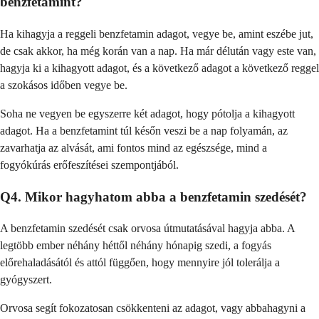
benzfetamint?
Ha kihagyja a reggeli benzfetamin adagot, vegye be, amint eszébe jut,
de csak akkor, ha még korán van a nap. Ha már délután vagy este van,
hagyja ki a kihagyott adagot, és a következő adagot a következő reggel
a szokásos időben vegye be.
Soha ne vegyen be egyszerre két adagot, hogy pótolja a kihagyott
adagot. Ha a benzfetamint túl későn veszi be a nap folyamán, az
zavarhatja az alvását, ami fontos mind az egészsége, mind a
fogyókúrás erőfeszítései szempontjából.
Q4. Mikor hagyhatom abba a benzfetamin szedését?
A benzfetamin szedését csak orvosa útmutatásával hagyja abba. A
legtöbb ember néhány héttől néhány hónapig szedi, a fogyás
előrehaladásától és attól függően, hogy mennyire jól tolerálja a
gyógyszert.
Orvosa segít fokozatosan csökkenteni az adagot, vagy abbahagyni a