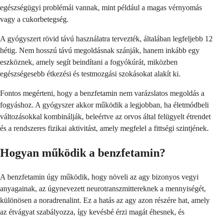
egészségügyi problémái vannak, mint például a magas vérnyomás
vagy a cukorbetegség.
A gyógyszert rövid távú használatra tervezték, általában legfeljebb 12
hétig. Nem hosszú távú megoldásnak szánják, hanem inkább egy
eszköznek, amely segít beindítani a fogyókúrát, miközben
egészségesebb étkezési és testmozgási szokásokat alakít ki.
Fontos megérteni, hogy a benzfetamin nem varázslatos megoldás a
fogyáshoz. A gyógyszer akkor működik a legjobban, ha életmódbeli
változásokkal kombinálják, beleértve az orvos által felügyelt étrendet
és a rendszeres fizikai aktivitást, amely megfelel a fittségi szintjének.
Hogyan működik a benzfetamin?
A benzfetamin úgy működik, hogy növeli az agy bizonyos vegyi
anyagainak, az úgynevezett neurotranszmittereknek a mennyiségét,
különösen a noradrenalint. Ez a hatás az agy azon részére hat, amely
az étvágyat szabályozza, így kevésbé érzi magát éhesnek, és