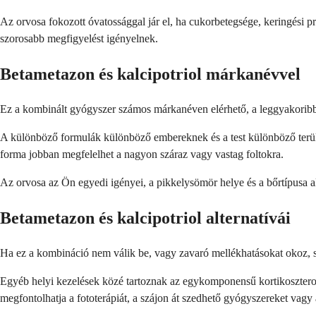
Az orvosa fokozott óvatossággal jár el, ha cukorbetegsége, keringési 
szorosabb megfigyelést igényelnek.
Betametazon és kalcipotriol márkanévvel
Ez a kombinált gyógyszer számos márkanéven elérhető, a leggyakoribba
A különböző formulák különböző embereknek és a test különböző terüle
forma jobban megfelelhet a nagyon száraz vagy vastag foltokra.
Az orvosa az Ön egyedi igényei, a pikkelysömör helye és a bőrtípusa a
Betametazon és kalcipotriol alternatívái
Ha ez a kombináció nem válik be, vagy zavaró mellékhatásokat okoz, sz
Egyéb helyi kezelések közé tartoznak az egykomponensű kortikosztero
megfontolhatja a fototerápiát, a szájon át szedhető gyógyszereket vagy a