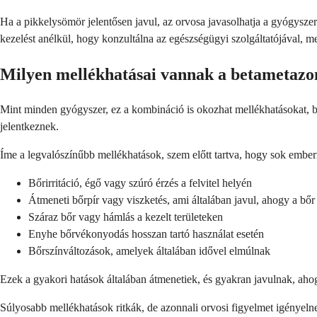
Ha a pikkelysömör jelentősen javul, az orvosa javasolhatja a gyógyszer
kezelést anélkül, hogy konzultálna az egészségügyi szolgáltatójával, me
Milyen mellékhatásai vannak a betametazon
Mint minden gyógyszer, ez a kombináció is okozhat mellékhatásokat, bá
jelentkeznek.
Íme a legvalószínűbb mellékhatások, szem előtt tartva, hogy sok ember
Bőrirritáció, égő vagy szúró érzés a felvitel helyén
Átmeneti bőrpír vagy viszketés, ami általában javul, ahogy a bő
Száraz bőr vagy hámlás a kezelt területeken
Enyhe bőrvékonyodás hosszan tartó használat esetén
Bőrszínváltozások, amelyek általában idővel elmúlnak
Ezek a gyakori hatások általában átmenetiek, és gyakran javulnak, ah
Súlyosabb mellékhatások ritkák, de azonnali orvosi figyelmet igényelne