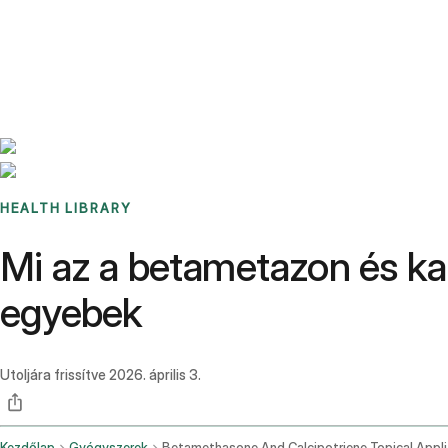
Benchmarks
Stories
FAQ
Sign up / Log in
HEALTH LIBRARY
Mi az a betametazon és kalc
egyebek
Utoljára frissítve
2026. április 3.
Kezdőlap
Gyógyszerek
Betame