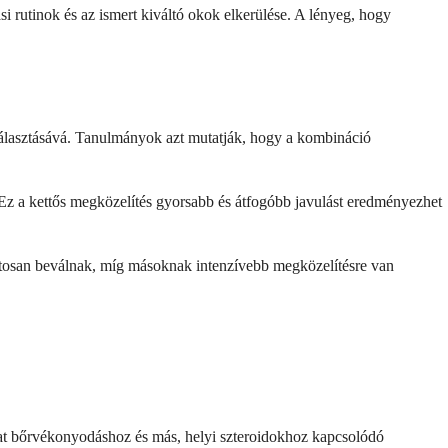
i rutinok és az ismert kiváltó okok elkerülése. A lényeg, hogy
álasztásává. Tanulmányok azt mutatják, hogy a kombináció
 Ez a kettős megközelítés gyorsabb és átfogóbb javulást eredményezhet
latosan beválnak, míg másoknak intenzívebb megközelítésre van
ználat bőrvékonyodáshoz és más, helyi szteroidokhoz kapcsolódó