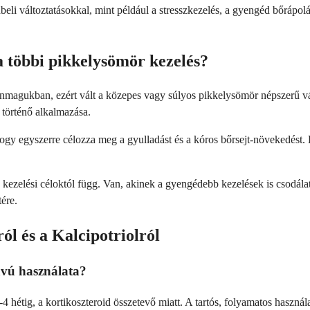
i változtatásokkal, mint például a stresszkezelés, a gyengéd bőrápolás
a többi pikkelysömör kezelés?
nmagukban, ezért vált a közepes vagy súlyos pikkelysömör népszerű v
 történő alkalmazása.
hogy egyszerre célozza meg a gyulladást és a kóros bőrsejt-növekedést.
a kezelési céloktól függ. Van, akinek a gyengédebb kezelések is csodá
ére.
l és a Kalcipotriolról
távú használata?
 2-4 hétig, a kortikoszteroid összetevő miatt. A tartós, folyamatos has