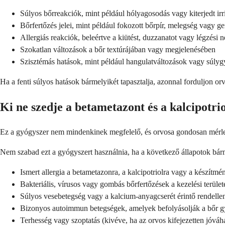
Súlyos bőrreakciók, mint például hólyagosodás vagy kiterjedt irr
Bőrfertőzés jelei, mint például fokozott bőrpír, melegség vagy g
Allergiás reakciók, beleértve a kiütést, duzzanatot vagy légzési 
Szokatlan változások a bőr textúrájában vagy megjelenésében
Szisztémás hatások, mint például hangulatváltozások vagy súlygy
Ha a fenti súlyos hatások bármelyikét tapasztalja, azonnal forduljon o
Ki ne szedje a betametazont és a kalcipotrio
Ez a gyógyszer nem mindenkinek megfelelő, és orvosa gondosan mérlege
Nem szabad ezt a gyógyszert használnia, ha a következő állapotok bárm
Ismert allergia a betametazonra, a kalcipotriolra vagy a készítm
Bakteriális, vírusos vagy gombás bőrfertőzések a kezelési terület
Súlyos vesebetegség vagy a kalcium-anyagcserét érintő rendelle
Bizonyos autoimmun betegségek, amelyek befolyásolják a bőr g
Terhesség vagy szoptatás (kivéve, ha az orvos kifejezetten jóváh