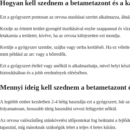
Hogyan kell szednem a betametazont és a ka
Ezt a gyógyszert pontosan az orvosa utasításai szerint alkalmazza, által
Kezdje az érintett terület gyengéd tisztításával enyhe szappannal és ví
letakarnia a területet, kivéve, ha az orvosa kifejezetten ezt mondja.
Kerülje a gyógyszer szembe, szájba vagy orrba kerülését. Ha ez véletlen
mint például az arc vagy a bőrredők.
Ezt a gyógyszert étellel vagy anélkül is alkalmazhatja, mivel helyi ké
biztosításában és a jobb eredmények elérésében.
Mennyi ideig kell szednem a betametazont é
A legtöbb ember kezdetben 2-4 hétig használja ezt a gyógyszert, bár az
folyamatosan, hosszabb ideig használni orvosi felügyelet nélkül.
Az orvosa valószínűleg utánkövetési időpontokat fog beiktatni a fejlőd
tapasztal, míg másoknak szükségük lehet a teljes 4 hetes kúrára.