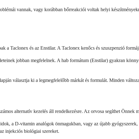
problémái vannak, vagy korábban bőrreakciói voltak helyi készítményekr
k a Taclonex és az Enstilar. A Taclonex kenőcs és szuszpenzió formájá
teinek jobban megfelelnek. A hab formátum (Enstilar) gyakran könnyebb
lapján választja ki a legmegfelelőbb márkát és formulát. Minden válto
ámos alternatív kezelés áll rendelkezésre. Az orvosa segíthet Önnek m
idok, a D-vitamin analógok önmagukban, vagy az újabb gyógyszerek, mi
z injekciós biológiai szereket.