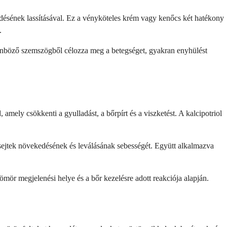
edésének lassításával. Ez a vényköteles krém vagy kenőcs két hatékony
.
ülönböző szemszögből célozza meg a betegséget, gyakran enyhülést
ely csökkenti a gyulladást, a bőrpírt és a viszketést. A kalcipotriol
rsejtek növekedésének és leválásának sebességét. Együtt alkalmazva
ör megjelenési helye és a bőr kezelésre adott reakciója alapján.