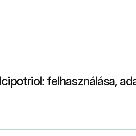
ipotriol: felhasználása, ad
thasone And Calcipotriene Topical Application Route