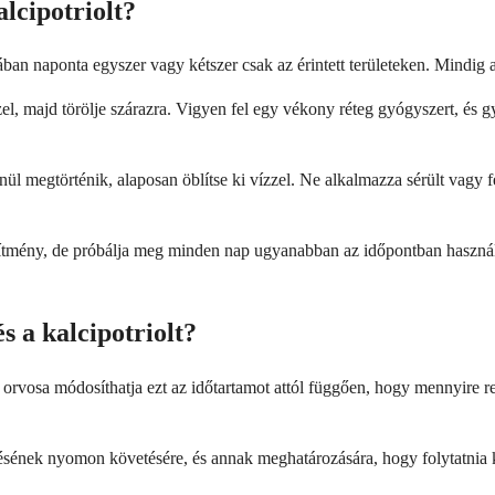
lcipotriolt?
ában naponta egyszer vagy kétszer csak az érintett területeken. Mindig al
zzel, majd törölje szárazra. Vigyen fel egy vékony réteg gyógyszert, és
ül megtörténik, alaposan öblítse ki vízzel. Ne alkalmazza sérült vagy fe
szítmény, de próbálja meg minden nap ugyanabban az időpontban használn
s a kalcipotriolt?
 orvosa módosíthatja ezt az időtartamot attól függően, hogy mennyire r
ésének nyomon követésére, és annak meghatározására, hogy folytatnia ke