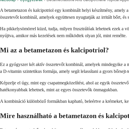
A betametazon és kalcipotriol egy kombinált helyi készítmény, amely a
összetevőt kombinál, amelyek együttesen nyugtatják az irritált bőrt, és s
Ha pikkelysömörrel küzd, tudja, milyen frusztrálóak lehetnek ezek a v
nyújtva, amikor más kezelések nem működtek olyan jól, mint remélte.
Mi az a betametazon és kalcipotriol?
Ez a gyógyszer két aktív összetevőt kombinál, amelyek mindegyike a mag
a D-vitamin szintetikus formája, amely segít lelassítani a gyors bőrsejt-
Képzelje el úgy, mint egy csapatmegközelítést, ahol az egyik összetev
hatékonyabbak lehetnek, mint az egyes összetevők önmagukban.
A kombináció különböző formákban kapható, beleértve a krémeket, kenőc
Mire használható a betametazon és kalcipot