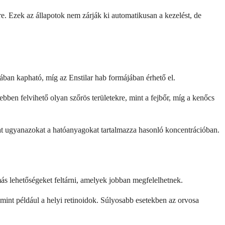
e. Ezek az állapotok nem zárják ki automatikusan a kezelést, de
ban kapható, míg az Enstilar hab formájában érhető el.
en felvihető olyan szőrös területekre, mint a fejbőr, míg a kenőcs
zat ugyanazokat a hatóanyagokat tartalmazza hasonló koncentrációban.
ás lehetőségeket feltárni, amelyek jobban megfelelhetnek.
nt például a helyi retinoidok. Súlyosabb esetekben az orvosa