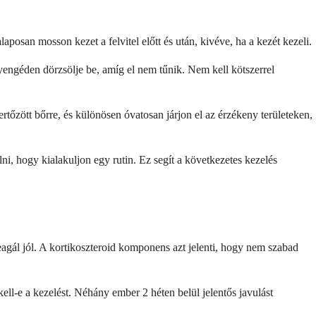
aposan mosson kezet a felvitel előtt és után, kivéve, ha a kezét kezeli.
 gyengéden dörzsölje be, amíg el nem tűnik. Nem kell kötszerrel
rtőzött bőrre, és különösen óvatosan járjon el az érzékeny területeken,
i, hogy kialakuljon egy rutin. Ez segít a következetes kezelés
eagál jól. A kortikoszteroid komponens azt jelenti, hogy nem szabad
ll-e a kezelést. Néhány ember 2 héten belül jelentős javulást