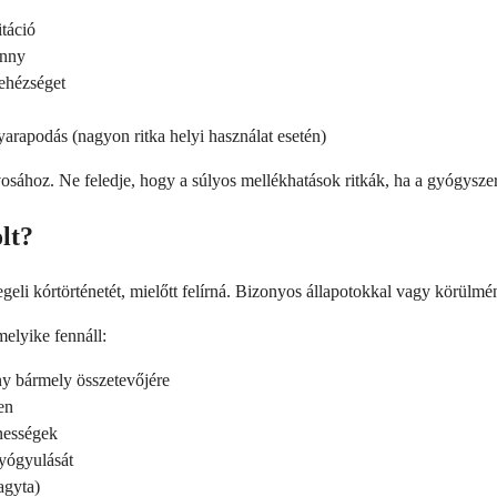
itáció
enny
nehézséget
arapodás (nagyon ritka helyi használat esetén)
rvosához. Ne feledje, hogy a súlyos mellékhatások ritkák, ha a gyógysze
lt?
li kórtörténetét, mielőtt felírná. Bizonyos állapotokkal vagy körülmé
elyike fennáll:
ény bármely összetevőjére
en
nességek
yógyulását
agyta)