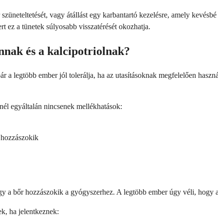
 szüneteltetését, vagy átállást egy karbantartó kezelésre, amely kevésb
rt ez a tünetek súlyosabb visszatérését okozhatja.
nak és a kalcipotriolnak?
r a legtöbb ember jól tolerálja, ha az utasításoknak megfelelően hasz
nél egyáltalán nincsenek mellékhatások:
r hozzászokik
ogy a bőr hozzászokik a gyógyszerhez. A legtöbb ember úgy véli, hogy 
k, ha jelentkeznek: