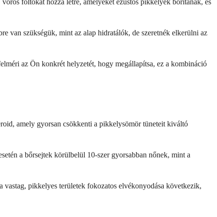
vörös foltokat hozza létre, amelyeket ezüstös pikkelyek borítanak, és
e van szükségük, mint az alap hidratálók, de szeretnék elkerülni az
elméri az Ön konkrét helyzetét, hogy megállapítsa, ez a kombináció
oid, amely gyorsan csökkenti a pikkelysömör tüneteit kiváltó
esetén a bőrsejtek körülbelül 10-szer gyorsabban nőnek, mint a
a vastag, pikkelyes területek fokozatos elvékonyodása következik,