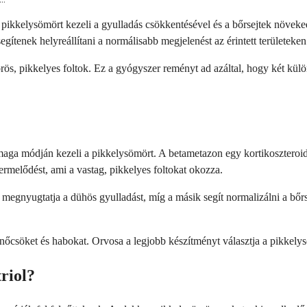
 pikkelysömört kezeli a gyulladás csökkentésével és a bőrsejtek növek
egítenek helyreállítani a normálisabb megjelenést az érintett területeken
örös, pikkelyes foltok. Ez a gyógyszer reményt ad azáltal, hogy két k
a módján kezeli a pikkelysömört. A betametazon egy kortikoszteroid, am
termelődést, ami a vastag, pikkelyes foltokat okozza.
ő megnyugtatja a dühös gyulladást, míg a másik segít normalizálni a bő
söket és habokat. Orvosa a legjobb készítményt választja a pikkelysöm
riol?