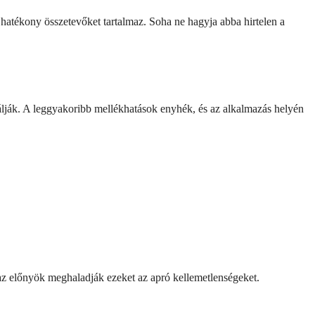
é hatékony összetevőket tartalmaz. Soha ne hagyja abba hirtelen a
nálják. A leggyakoribb mellékhatások enyhék, és az alkalmazás helyén
az előnyök meghaladják ezeket az apró kellemetlenségeket.