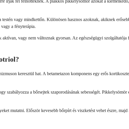
e írják fel felnőtteknek. A plakkos pikkelysömör azokat a kiemelkedő, 
 a testén vagy mindkettőn. Különösen hasznos azoknak, akiknek erősebbr
 vagy a fényterápia.
 aktívan, vagy nem változnak gyorsan. Az egészségügyi szolgáltatója f
otriol?
nizmuson keresztül hat. A betametazon komponens egy erős kortikoszter
, hogy szabályozza a bőrsejtek szaporodásának sebességét. Pikkelysömör 
ket mutatni. Először kevesebb bőrpírt és viszketést vehet észre, majd 