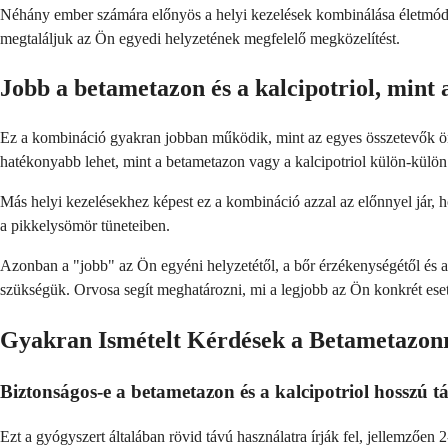
Néhány ember számára előnyös a helyi kezelések kombinálása életmódbel
megtaláljuk az Ön egyedi helyzetének megfelelő megközelítést.
Jobb a betametazon és a kalcipotriol, mint 
Ez a kombináció gyakran jobban működik, mint az egyes összetevők ö
hatékonyabb lehet, mint a betametazon vagy a kalcipotriol külön-külön
Más helyi kezelésekhez képest ez a kombináció azzal az előnnyel jár, 
a pikkelysömör tüneteiben.
Azonban a "jobb" az Ön egyéni helyzetétől, a bőr érzékenységétől és 
szükségük. Orvosa segít meghatározni, mi a legjobb az Ön konkrét eset
Gyakran Ismételt Kérdések a Betametazonró
Biztonságos-e a betametazon és a kalcipotriol hosszú 
Ezt a gyógyszert általában rövid távú használatra írják fel, jellemzően