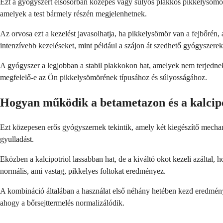
Ezt a gyógyszert elsősorban közepes vagy súlyos plakkos pikkelysömörr
amelyek a test bármely részén megjelenhetnek.
Az orvosa ezt a kezelést javasolhatja, ha pikkelysömör van a fejbőrén,
intenzívebb kezeléseket, mint például a szájon át szedhető gyógyszerek
A gyógyszer a legjobban a stabil plakkokon hat, amelyek nem terjednek
megfelelő-e az Ön pikkelysömörének típusához és súlyosságához.
Hogyan működik a betametazon és a kalcip
Ezt közepesen erős gyógyszernek tekintik, amely két kiegészítő mecha
gyulladást.
Eközben a kalcipotriol lassabban hat, de a kiváltó okot kezeli azáltal
normális, ami vastag, pikkelyes foltokat eredményez.
A kombináció általában a használat első néhány hetében kezd eredménye
ahogy a bőrsejttermelés normalizálódik.