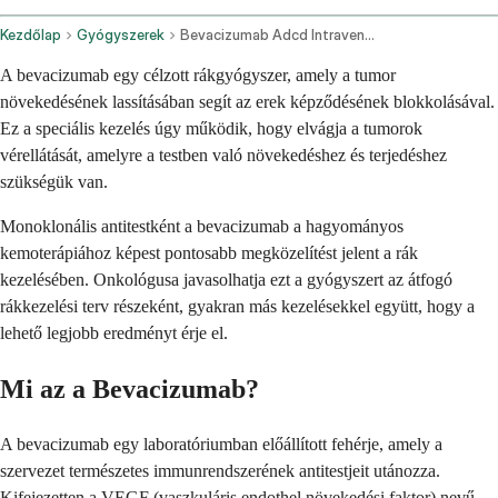
Kezdőlap
Gyógyszerek
Bevacizumab Adcd Intravenous Route
A bevacizumab egy célzott rákgyógyszer, amely a tumor
növekedésének lassításában segít az erek képződésének blokkolásával.
Ez a speciális kezelés úgy működik, hogy elvágja a tumorok
vérellátását, amelyre a testben való növekedéshez és terjedéshez
szükségük van.
Monoklonális antitestként a bevacizumab a hagyományos
kemoterápiához képest pontosabb megközelítést jelent a rák
kezelésében. Onkológusa javasolhatja ezt a gyógyszert az átfogó
rákkezelési terv részeként, gyakran más kezelésekkel együtt, hogy a
lehető legjobb eredményt érje el.
Mi az a Bevacizumab?
A bevacizumab egy laboratóriumban előállított fehérje, amely a
szervezet természetes immunrendszerének antitestjeit utánozza.
Kifejezetten a VEGF (vaszkuláris endothel növekedési faktor) nevű