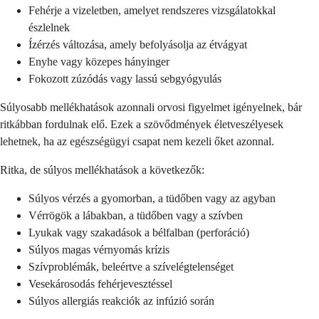
Fehérje a vizeletben, amelyet rendszeres vizsgálatokkal
észlelnek
Ízérzés változása, amely befolyásolja az étvágyat
Enyhe vagy közepes hányinger
Fokozott zúzódás vagy lassú sebgyógyulás
Súlyosabb mellékhatások azonnali orvosi figyelmet igényelnek, bár
ritkábban fordulnak elő. Ezek a szövődmények életveszélyesek
lehetnek, ha az egészségügyi csapat nem kezeli őket azonnal.
Ritka, de súlyos mellékhatások a következők:
Súlyos vérzés a gyomorban, a tüdőben vagy az agyban
Vérrögök a lábakban, a tüdőben vagy a szívben
Lyukak vagy szakadások a bélfalban (perforáció)
Súlyos magas vérnyomás krízis
Szívproblémák, beleértve a szívelégtelenséget
Vesekárosodás fehérjevesztéssel
Súlyos allergiás reakciók az infúzió során