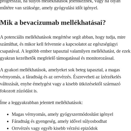
progresszál, ha súlyos mellékhatások jelentkeznek, vagy ha olyan
műtétre van szüksége, amely gyógyulási időt igényel.
Mik a bevacizumab mellékhatásai?
A potenciális mellékhatások megértése segít abban, hogy tudja, mire
számíthat, és mikor kell felvennie a kapcsolatot az egészségügyi
csapatával. A legtöbb ember tapasztal valamilyen mellékhatást, de ezek
gyakran kezelhetők megfelelő támogatással és monitorozással.
A gyakori mellékhatások, amelyeket sok beteg tapasztal, a magas
vérnyomás, a fáradtság és az orrvérzés. Észreveheti az ízérzékelés
változását, enyhe émelygést vagy a kisebb ütközésektől származó
fokozott zúzódást is.
Íme a leggyakrabban jelentett mellékhatások:
Magas vérnyomás, amely gyógyszermódosítást igényel
Fáradtság és gyengeség, amely idővel súlyosbodhat
Orrvérzés vagy egyéb kisebb vérzési epizódok