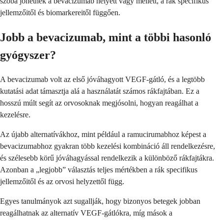
szóba jöhetnek a bevacizumab helyett vagy mellett, a rák specifikus
jellemzőitől és biomarkereitől függően.
Jobb a bevacizumab, mint a többi hasonló
gyógyszer?
A bevacizumab volt az első jóváhagyott VEGF-gátló, és a legtöbb
kutatási adat támasztja alá a használatát számos rákfajtában. Ez a
hosszú múlt segít az orvosoknak megjósolni, hogyan reagálhat a
kezelésre.
Az újabb alternatívákhoz, mint például a ramucirumabhoz képest a
bevacizumabhoz gyakran több kezelési kombináció áll rendelkezésre,
és szélesebb körű jóváhagyással rendelkezik a különböző rákfajtákra.
Azonban a „legjobb” választás teljes mértékben a rák specifikus
jellemzőitől és az orvosi helyzettől függ.
Egyes tanulmányok azt sugallják, hogy bizonyos betegek jobban
reagálhatnak az alternatív VEGF-gátlókra, míg mások a