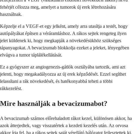
fehérjét célozza meg, amelyet a tumorok új erek létrehozására
használnak.
Képzelje el a VEGF-et egy jelként, amely arra utasítja a testét, hogy
autópályákat építsen a véráramláshoz. A rákos sejtek rengeteg ilyen
jelet küldenek ki, hogy megkapják a növekedésükhöz szükséges
tápanyagokat. A bevacizumab blokkolja ezeket a jeleket, lényegében
elvágva a tumor táplálékellátását.
Ez a gyógyszer az angiogenezis-gátlók osztályába tartozik, ami azt
jelenti, hogy megakadályozza az új erek képződését. Ezzel segíthet
lelassítani a rák növekedését, és hatékonyabbá teheti a többi
rákkezelést.
Mire használják a bevacizumabot?
A bevacizumab számos előrehaladott rákot kezel, különösen akkor, ha
azok átterjedtek, vagy visszatértek a kezdeti kezelés után. Az orvosa
akkor írja fel, ha a rákos sejtek saját vérellátó hálózatot fejlesztettek ki.