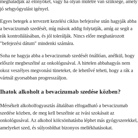
meghaladják az előnyöket, vagy ha olyan műtétre van szüksége, amely
jó sebgyógyulást igényel.
Egyes betegek a tervezett kezelési ciklus befejezése után hagyják abba
a bevacizumab szedését, míg mások addig folytatják, amíg az segít a
rák kontrollálásában, és jól tolerálják. Nincs előre meghatározott
"befejezési dátum" mindenki számára.
Soha ne hagyja abba a bevacizumab szedését önállóan, anélkül, hogy
először megbeszélné az onkológusával. A hirtelen abbahagyás nem
okoz veszélyes megvonási tüneteket, de lehetővé teheti, hogy a rák a
vártnál gyorsabban progresszáljon.
Ihatok alkoholt a bevacizumab szedése közben?
Mérsékelt alkoholfogyasztás általában elfogadható a bevacizumab
szedése közben, de meg kell beszélnie az ivási szokásait az
onkológusával. Az alkohol kölcsönhatásba léphet más gyógyszerekkel,
amelyeket szed, és súlyosbíthat bizonyos mellékhatásokat.