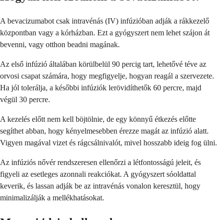
A bevacizumabot csak intravénás (IV) infúzióban adják a rákkezelő
központban vagy a kórházban. Ezt a gyógyszert nem lehet szájon át
bevenni, vagy otthon beadni magának.
Az első infúzió általában körülbelül 90 percig tart, lehetővé téve az
orvosi csapat számára, hogy megfigyelje, hogyan reagál a szervezete.
Ha jól tolerálja, a későbbi infúziók lerövidíthetők 60 percre, majd
végül 30 percre.
A kezelés előtt nem kell böjtölnie, de egy könnyű étkezés előtte
segíthet abban, hogy kényelmesebben érezze magát az infúzió alatt.
Vigyen magával vizet és rágcsálnivalót, mivel hosszabb ideig fog ülni.
Az infúziós nővér rendszeresen ellenőrzi a létfontosságú jeleit, és
figyeli az esetleges azonnali reakciókat. A gyógyszert sóoldattal
keverik, és lassan adják be az intravénás vonalon keresztül, hogy
minimalizálják a mellékhatásokat.