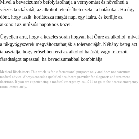
Mivel a bevacizumab befolyásolhatja a vérnyomást és növelheti a
vérzés kockázatát, az alkohol felerősítheti ezeket a hatásokat. Ha úgy
dönt, hogy iszik, korlátozza magát napi egy italra, és kerülje az
alkoholt az infúziós napokhoz közel.
Ügyeljen arra, hogy a kezelés során hogyan hat Önre az alkohol, mivel
a rákgyógyszerek megváltoztathatják a toleranciáját. Néhány beteg azt
tapasztalja, hogy erősebben érzi az alkohol hatását, vagy fokozott
fáradtságot tapasztal, ha bevacizumabbal kombinálja.
Medical Disclaimer:
This article is for informational purposes only and does not constitute
medical advice. Always consult a qualified healthcare provider for diagnosis and treatment
decisions. If you are experiencing a medical emergency, call 911 or go to the nearest emergency
room immediately.