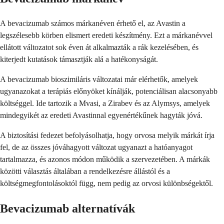
A bevacizumab számos márkanéven érhető el, az Avastin a
legszélesebb körben elismert eredeti készítmény. Ezt a márkanévvel
ellátott változatot sok éven át alkalmazták a rák kezelésében, és
kiterjedt kutatások támasztják alá a hatékonyságát.
A bevacizumab bioszimiláris változatai már elérhetők, amelyek
ugyanazokat a terápiás előnyöket kínálják, potenciálisan alacsonyabb
költséggel. Ide tartozik a Mvasi, a Zirabev és az Alymsys, amelyek
mindegyikét az eredeti Avastinnal egyenértékűnek hagyták jóvá.
A biztosítási fedezet befolyásolhatja, hogy orvosa melyik márkát írja
fel, de az összes jóváhagyott változat ugyanazt a hatóanyagot
tartalmazza, és azonos módon működik a szervezetében. A márkák
közötti választás általában a rendelkezésre állástól és a
költségmegfontolásoktól függ, nem pedig az orvosi különbségektől.
Bevacizumab alternatívák