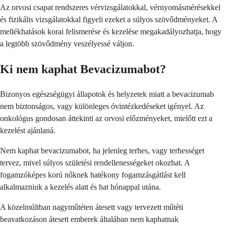
Az orvosi csapat rendszeres vérvizsgálatokkal, vérnyomásmérésekkel
és fizikális vizsgálatokkal figyeli ezeket a súlyos szövődményeket. A
mellékhatások korai felismerése és kezelése megakadályozhatja, hogy
a legtöbb szövődmény veszélyessé váljon.
Ki nem kaphat Bevacizumabot?
Bizonyos egészségügyi állapotok és helyzetek miatt a bevacizumab
nem biztonságos, vagy különleges óvintézkedéseket igényel. Az
onkológus gondosan áttekinti az orvosi előzményeket, mielőtt ezt a
kezelést ajánlaná.
Nem kaphat bevacizumabot, ha jelenleg terhes, vagy terhességet
tervez, mivel súlyos születési rendellenességeket okozhat. A
fogamzóképes korú nőknek hatékony fogamzásgátlást kell
alkalmazniuk a kezelés alatt és hat hónappal utána.
A közelmúltban nagyműtéten átesett vagy tervezett műtéti
beavatkozáson átesett emberek általában nem kaphatnak