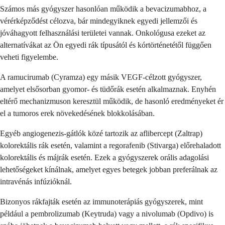
Számos más gyógyszer hasonlóan működik a bevacizumabhoz, a
vérérképződést célozva, bár mindegyiknek egyedi jellemzői és
jóváhagyott felhasználási területei vannak. Onkológusa ezeket az
alternatívákat az Ön egyedi rák típusától és kórtörténetétől függően
veheti figyelembe.
A ramucirumab (Cyramza) egy másik VEGF-célzott gyógyszer,
amelyet elsősorban gyomor- és tüdőrák esetén alkalmaznak. Enyhén
eltérő mechanizmuson keresztül működik, de hasonló eredményeket ér
el a tumoros erek növekedésének blokkolásában.
Egyéb angiogenezis-gátlók közé tartozik az aflibercept (Zaltrap)
kolorektális rák esetén, valamint a regorafenib (Stivarga) előrehaladott
kolorektális és májrák esetén. Ezek a gyógyszerek orális adagolási
lehetőségeket kínálnak, amelyet egyes betegek jobban preferálnak az
intravénás infúzióknál.
Bizonyos rákfajták esetén az immunoterápiás gyógyszerek, mint
például a pembrolizumab (Keytruda) vagy a nivolumab (Opdivo) is