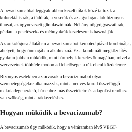
A bevacizumabbal leggyakrabban kezelt rákok közé tartozik a
kolorektális rák, a tüdőrák, a veserák és az agydaganatok bizonyos
típusai, az úgynevezett glioblasztómák. Néhány nőgyógyászati rák,
például a petefészek- és méhnyakrák kezelésére is használják.
Az onkológusa általában a bevacizumabot kemoterápiával kombinálja,
ahelyett, hogy önmagában alkalmazná. Ez a kombinált megközelítés
gyakran jobban működik, mint bármelyik kezelés önmagában, mivel a
szervezetnek többféle módon ad lehetőséget a rák elleni küzdelemre.
Bizonyos esetekben az orvosok a bevacizumabot olyan
szembetegségekre alkalmazzák, mint a nedves korral összefüggő
makuladegeneráció, bár ehhez más összetételre és adagolási rendhez
van szükség, mint a rákkezeléshez.
Hogyan működik a bevacizumab?
A bevacizumab úgy működik, hogy a véráramban lévő VEGF-