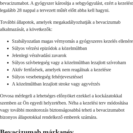
bevacizumabot. A gyógyszer károsítja a sebgyógyulást, ezért a kezelést
legalább 28 nappal a tervezett műtét előtt abba kell hagyni.
További állapotok, amelyek megakadályozhatják a bevacizumab
alkalmazását, a következők:
Szabályozatlan magas vérnyomás a gyógyszeres kezelés ellenére
Súlyos vérzési epizódok a közelmúltban
Jelenlegi véralvadási zavarok
Súlyos szívbetegség vagy a közelmúltban lezajlott szívroham
Aktív fertőzések, amelyek nem reagálnak a kezelésre
Súlyos vesebetegség fehérjevesztéssel
A közelmúltban lezajlott stroke vagy agyvérzés
Orvosa mérlegeli a lehetséges előnyöket ezekkel a kockázatokkal
szemben az Ön egyedi helyzetében. Néha a kezelési terv módosítása
vagy további monitorozás biztonságosabbá teheti a bevacizumabot
bizonyos állapotokkal rendelkező emberek számára.
Bevacizumab márkanév