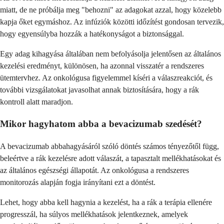
miatt, de ne próbálja meg "behozni" az adagokat azzal, hogy közelebb
kapja őket egymáshoz. Az infúziók közötti időzítést gondosan tervezik,
hogy egyensúlyba hozzák a hatékonyságot a biztonsággal.
Egy adag kihagyása általában nem befolyásolja jelentősen az általános
kezelési eredményt, különösen, ha azonnal visszatér a rendszeres
ütemtervhez. Az onkológusa figyelemmel kíséri a válaszreakciót, és
további vizsgálatokat javasolhat annak biztosítására, hogy a rák
kontroll alatt maradjon.
Mikor hagyhatom abba a bevacizumab szedését?
A bevacizumab abbahagyásáról szóló döntés számos tényezőtől függ,
beleértve a rák kezelésre adott válaszát, a tapasztalt mellékhatásokat és
az általános egészségi állapotát. Az onkológusa a rendszeres
monitorozás alapján fogja irányítani ezt a döntést.
Lehet, hogy abba kell hagynia a kezelést, ha a rák a terápia ellenére
progresszál, ha súlyos mellékhatások jelentkeznek, amelyek