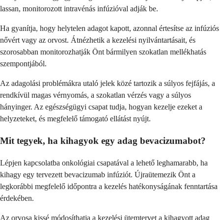
lassan, monitorozott intravénás infúzióval adják be.
Ha gyanítja, hogy helytelen adagot kapott, azonnal értesítse az infúziós
nővért vagy az orvost. Átnézhetik a kezelési nyilvántartásait, és
szorosabban monitorozhatják Önt bármilyen szokatlan mellékhatás
szempontjából.
Az adagolási problémákra utaló jelek közé tartozik a súlyos fejfájás, a
rendkívül magas vérnyomás, a szokatlan vérzés vagy a súlyos
hányinger. Az egészségügyi csapat tudja, hogyan kezelje ezeket a
helyzeteket, és megfelelő támogató ellátást nyújt.
Mit tegyek, ha kihagyok egy adag bevacizumabot?
Lépjen kapcsolatba onkológiai csapatával a lehető leghamarabb, ha
kihagy egy tervezett bevacizumab infúziót. Újraütemezik Önt a
legkorábbi megfelelő időpontra a kezelés hatékonyságának fenntartása
érdekében.
Az orvosa kissé módosíthatja a kezelési ütemtervet a kihagyott adag