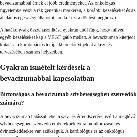
bevacizumabbal érnek el jobb eredményeket. Az onkológus
figyelembe veszi a rák genetikai markereit, a korábbi kezeléseket és az
általános egészségi állapotot, amikor ezt a döntést meghozza.
A hatékonyság összehasonlítása gyakran attól függ, hogy milyen
egyéb kezeléseket kap a VEGF-gátló mellett. A bevacizumab kiterjedt
kutatása a kombinációs terápiákban előnyt jelent a kezelés
tervezésében számos helyzetben.
Gyakran ismételt kérdések a
bevacizumabbal kapcsolatban
Biztonságos a bevacizumab szívbetegségben szenvedők
számára?
A bevacizumab hatással lehet a szív- és érrendszerére, ezért a meglévő
szívbetegségben szenvedő embereknek extra monitorozásra és
óvintézkedésekre van szükségük. A kardiológus és az onkológus