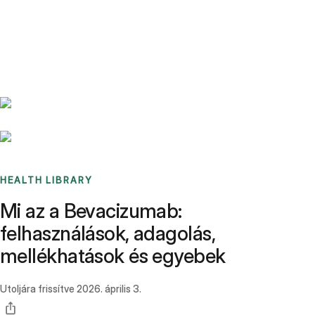
Benchmarks
Stories
FAQ
Sign up / Log in
HEALTH LIBRARY
Mi az a Bevacizumab:
felhasználások, adagolás,
mellékhatások és egyebek
Utoljára frissítve
2026. április 3.