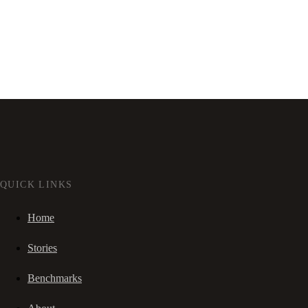
QUICK LINKS
Home
Stories
Benchmarks