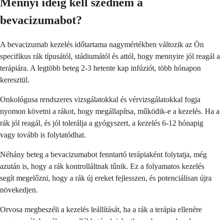
Mennyi ideig kell szednem a
bevacizumabot?
A bevacizumab kezelés időtartama nagymértékben változik az Ön
specifikus rák típusától, stádiumától és attól, hogy mennyire jól reagál a
terápiára. A legtöbb beteg 2-3 hetente kap infúziót, több hónapon
keresztül.
Onkológusa rendszeres vizsgálatokkal és vérvizsgálatokkal fogja
nyomon követni a rákot, hogy megállapítsa, működik-e a kezelés. Ha a
rák jól reagál, és jól tolerálja a gyógyszert, a kezelés 6-12 hónapig
vagy tovább is folytatódhat.
Néhány beteg a bevacizumabot fenntartó terápiaként folytatja, még
azután is, hogy a rák kontrolláltnak tűnik. Ez a folyamatos kezelés
segít megelőzni, hogy a rák új ereket fejlesszen, és potenciálisan újra
növekedjen.
Orvosa megbeszéli a kezelés leállítását, ha a rák a terápia ellenére