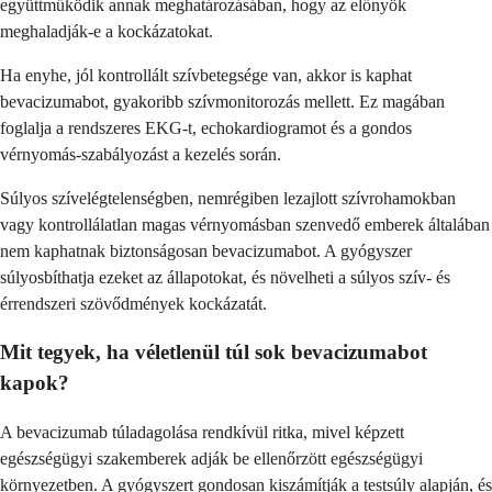
együttműködik annak meghatározásában, hogy az előnyök
meghaladják-e a kockázatokat.
Ha enyhe, jól kontrollált szívbetegsége van, akkor is kaphat
bevacizumabot, gyakoribb szívmonitorozás mellett. Ez magában
foglalja a rendszeres EKG-t, echokardiogramot és a gondos
vérnyomás-szabályozást a kezelés során.
Súlyos szívelégtelenségben, nemrégiben lezajlott szívrohamokban
vagy kontrollálatlan magas vérnyomásban szenvedő emberek általában
nem kaphatnak biztonságosan bevacizumabot. A gyógyszer
súlyosbíthatja ezeket az állapotokat, és növelheti a súlyos szív- és
érrendszeri szövődmények kockázatát.
Mit tegyek, ha véletlenül túl sok bevacizumabot
kapok?
A bevacizumab túladagolása rendkívül ritka, mivel képzett
egészségügyi szakemberek adják be ellenőrzött egészségügyi
környezetben. A gyógyszert gondosan kiszámítják a testsúly alapján, és