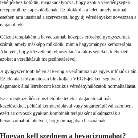
fehérjékhez kötődik, megakadályozva, hogy azok a véredénysejtek
receptoraihoz kapcsolódjanak. Ez blokkolja a jelet, amely normál
esetben arra utasítaná a szervezetet, hogy új véredényeket növeszzen a
daganat felé.
Célzott terápiaként a bevacizumab közepes erősségű gyógyszernek
számít, amely másképp működik, mint a hagyományos kemoterápia.
Ahelyett, hogy közvetlenül elpusztítaná a rákos sejteket, kiéhezteti
azokat a vérellátásuk megszüntetésével.
A gyógyszer több héten át kering a véráramban az egyes infúziók után.
Ez idő alatt folyamatosan blokkolja a VEGF-jeleket, segítve a
daganatok által létrehozott kaotikus véredényhálózatok normalizálását.
Ez a megközelítés sebezhetőbbé teheti a daganatokat más
kezelésekkel, például kemoterápiával vagy sugárterápiával szemben,
ezért az orvosok gyakran kombinált terápiaként alkalmazzák a
bevacizumabot, ahelyett, hogy önmagában használnák.
Hogyan kell szednem a bevacizumabot?