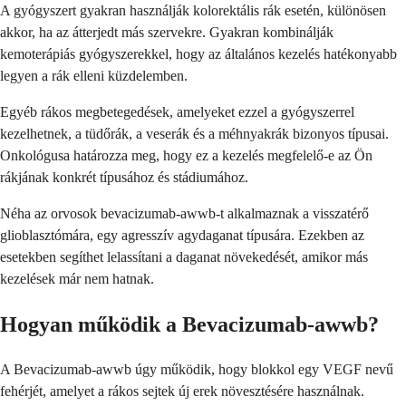
A gyógyszert gyakran használják kolorektális rák esetén, különösen
akkor, ha az átterjedt más szervekre. Gyakran kombinálják
kemoterápiás gyógyszerekkel, hogy az általános kezelés hatékonyabb
legyen a rák elleni küzdelemben.
Egyéb rákos megbetegedések, amelyeket ezzel a gyógyszerrel
kezelhetnek, a tüdőrák, a veserák és a méhnyakrák bizonyos típusai.
Onkológusa határozza meg, hogy ez a kezelés megfelelő-e az Ön
rákjának konkrét típusához és stádiumához.
Néha az orvosok bevacizumab-awwb-t alkalmaznak a visszatérő
glioblasztómára, egy agresszív agydaganat típusára. Ezekben az
esetekben segíthet lelassítani a daganat növekedését, amikor más
kezelések már nem hatnak.
Hogyan működik a Bevacizumab-awwb?
A Bevacizumab-awwb úgy működik, hogy blokkol egy VEGF nevű
fehérjét, amelyet a rákos sejtek új erek növesztésére használnak.