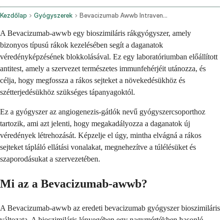
Kezdőlap
Gyógyszerek
Bevacizumab Awwb Intravenous Route
A Bevacizumab-awwb egy bioszimiláris rákgyógyszer, amely
bizonyos típusú rákok kezelésében segít a daganatok
véredényképzésének blokkolásával. Ez egy laboratóriumban előállított
antitest, amely a szervezet természetes immunfehérjéit utánozza, és
célja, hogy megfossza a rákos sejteket a növekedésükhöz és
szétterjedésükhöz szükséges tápanyagoktól.
Ez a gyógyszer az angiogenezis-gátlók nevű gyógyszercsoporthoz
tartozik, ami azt jelenti, hogy megakadályozza a daganatok új
véredények létrehozását. Képzelje el úgy, mintha elvágná a rákos
sejteket tápláló ellátási vonalakat, megnehezítve a túlélésüket és
szaporodásukat a szervezetében.
Mi az a Bevacizumab-awwb?
A Bevacizumab-awwb az eredeti bevacizumab gyógyszer bioszimiláris
változata. A bioszimiláris lényegében egy nagymértékben hasonló