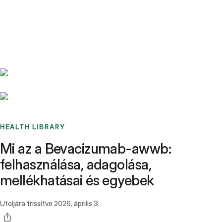
Benchmarks
Stories
FAQ
Sign up / Log in
HEALTH LIBRARY
Mi az a Bevacizumab-awwb:
felhasználása, adagolása,
mellékhatásai és egyebek
Utoljára frissítve
2026. április 3.