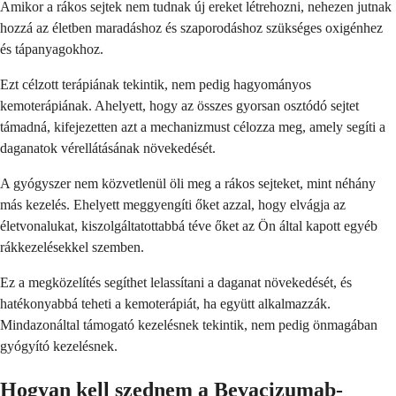
Amikor a rákos sejtek nem tudnak új ereket létrehozni, nehezen jutnak
hozzá az életben maradáshoz és szaporodáshoz szükséges oxigénhez
és tápanyagokhoz.
Ezt célzott terápiának tekintik, nem pedig hagyományos
kemoterápiának. Ahelyett, hogy az összes gyorsan osztódó sejtet
támadná, kifejezetten azt a mechanizmust célozza meg, amely segíti a
daganatok vérellátásának növekedését.
A gyógyszer nem közvetlenül öli meg a rákos sejteket, mint néhány
más kezelés. Ehelyett meggyengíti őket azzal, hogy elvágja az
életvonalukat, kiszolgáltatottabbá téve őket az Ön által kapott egyéb
rákkezelésekkel szemben.
Ez a megközelítés segíthet lelassítani a daganat növekedését, és
hatékonyabbá teheti a kemoterápiát, ha együtt alkalmazzák.
Mindazonáltal támogató kezelésnek tekintik, nem pedig önmagában
gyógyító kezelésnek.
Hogyan kell szednem a Bevacizumab-