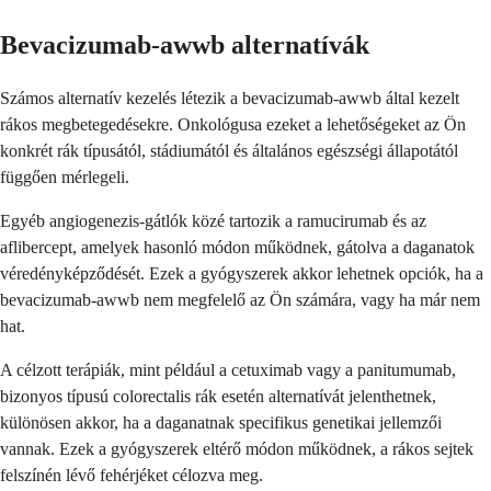
Bevacizumab-awwb alternatívák
Számos alternatív kezelés létezik a bevacizumab-awwb által kezelt
rákos megbetegedésekre. Onkológusa ezeket a lehetőségeket az Ön
konkrét rák típusától, stádiumától és általános egészségi állapotától
függően mérlegeli.
Egyéb angiogenezis-gátlók közé tartozik a ramucirumab és az
aflibercept, amelyek hasonló módon működnek, gátolva a daganatok
véredényképződését. Ezek a gyógyszerek akkor lehetnek opciók, ha a
bevacizumab-awwb nem megfelelő az Ön számára, vagy ha már nem
hat.
A célzott terápiák, mint például a cetuximab vagy a panitumumab,
bizonyos típusú colorectalis rák esetén alternatívát jelenthetnek,
különösen akkor, ha a daganatnak specifikus genetikai jellemzői
vannak. Ezek a gyógyszerek eltérő módon működnek, a rákos sejtek
felszínén lévő fehérjéket célozva meg.