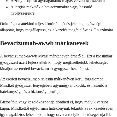
Bizonyos típusú agydaganatok magas vérzési kockázattal
Allergiás reakciók a bevacizumabra vagy hasonló
gyógyszerekre
Onkológusa áttekinti teljes kórtörténetét és jelenlegi egészségi
állapotát, hogy megállapítsa, ez a kezelés megfelelő-e az Ön számára.
Bevacizumab-awwb márkanevek
A bevacizumab-awwb Mvasi márkanéven érhető el. Ezt a biosimilar
gyógyszert azért fejlesztették ki, hogy megfizethetőbb lehetőséget
kínáljon az eredeti bevacizumab gyógyszerhez képest.
Az eredeti bevacizumab Avastin márkanéven kerül forgalomba.
Mindkét gyógyszer lényegében ugyanúgy működik, és hasonló a
hatékonysága és a biztonsági profilja.
Biztosítója vagy kezelőközpontja döntheti el, hogy melyik verziót
kapja. Mindkettőt egyformán hatékonynak tekintik a rák kezelésében,
így magabiztos lehet abban, hogy orvosa melyik lehetőséget írja fel.