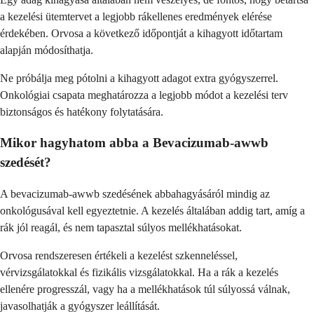
a kezelési ütemtervet a legjobb rákellenes eredmények elérése
érdekében. Orvosa a következő időpontját a kihagyott időtartam
alapján módosíthatja.
Ne próbálja meg pótolni a kihagyott adagot extra gyógyszerrel.
Onkológiai csapata meghatározza a legjobb módot a kezelési terv
biztonságos és hatékony folytatására.
Mikor hagyhatom abba a Bevacizumab-awwb
szedését?
A bevacizumab-awwb szedésének abbahagyásáról mindig az
onkológusával kell egyeztetnie. A kezelés általában addig tart, amíg a
rák jól reagál, és nem tapasztal súlyos mellékhatásokat.
Orvosa rendszeresen értékeli a kezelést szkenneléssel,
vérvizsgálatokkal és fizikális vizsgálatokkal. Ha a rák a kezelés
ellenére progresszál, vagy ha a mellékhatások túl súlyossá válnak,
javasolhatják a gyógyszer leállítását.