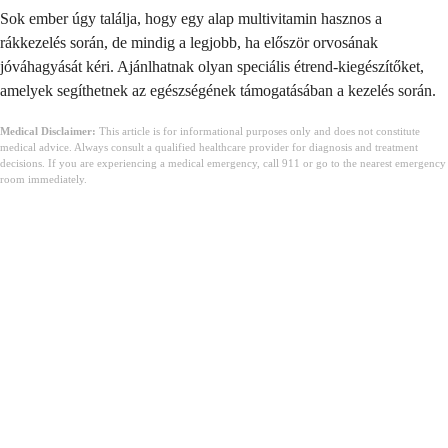
Sok ember úgy találja, hogy egy alap multivitamin hasznos a
rákkezelés során, de mindig a legjobb, ha először orvosának
jóváhagyását kéri. Ajánlhatnak olyan speciális étrend-kiegészítőket,
amelyek segíthetnek az egészségének támogatásában a kezelés során.
Medical Disclaimer:
This article is for informational purposes only and does not constitute
medical advice. Always consult a qualified healthcare provider for diagnosis and treatment
decisions. If you are experiencing a medical emergency, call 911 or go to the nearest emergency
room immediately.