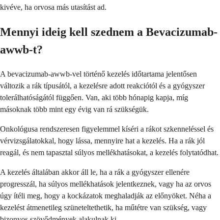
kivéve, ha orvosa más utasítást ad.
Mennyi ideig kell szednem a Bevacizumab-
awwb-t?
A bevacizumab-awwb-vel történő kezelés időtartama jelentősen
változik a rák típusától, a kezelésre adott reakciótól és a gyógyszer
tolerálhatóságától függően. Van, aki több hónapig kapja, míg
másoknak több mint egy évig van rá szükségük.
Onkológusa rendszeresen figyelemmel kíséri a rákot szkenneléssel és
vérvizsgálatokkal, hogy lássa, mennyire hat a kezelés. Ha a rák jól
reagál, és nem tapasztal súlyos mellékhatásokat, a kezelés folytatódhat.
A kezelés általában akkor áll le, ha a rák a gyógyszer ellenére
progresszál, ha súlyos mellékhatások jelentkeznek, vagy ha az orvos
úgy ítéli meg, hogy a kockázatok meghaladják az előnyöket. Néha a
kezelést átmenetileg szüneteltethetik, ha műtétre van szükség, vagy
bizonyos szövődmények alakulnak ki.