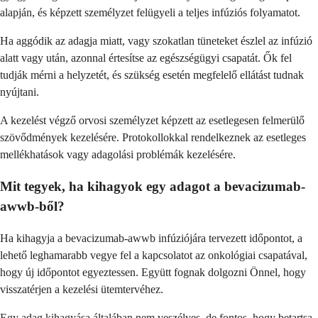
alapján, és képzett személyzet felügyeli a teljes infúziós folyamatot.
Ha aggódik az adagja miatt, vagy szokatlan tüneteket észlel az infúzió
alatt vagy után, azonnal értesítse az egészségügyi csapatát. Ők fel
tudják mérni a helyzetét, és szükség esetén megfelelő ellátást tudnak
nyújtani.
A kezelést végző orvosi személyzet képzett az esetlegesen felmerülő
szövődmények kezelésére. Protokollokkal rendelkeznek az esetleges
mellékhatások vagy adagolási problémák kezelésére.
Mit tegyek, ha kihagyok egy adagot a bevacizumab-
awwb-ből?
Ha kihagyja a bevacizumab-awwb infúziójára tervezett időpontot, a
lehető leghamarabb vegye fel a kapcsolatot az onkológiai csapatával,
hogy új időpontot egyeztessen. Együtt fognak dolgozni Önnel, hogy
visszatérjen a kezelési ütemtervéhez.
Egy adag kihagyása általában nem veszélyes, de fontos, hogy betartsa