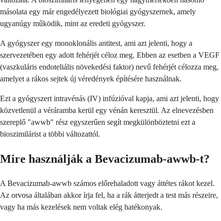
másolata egy már engedélyezett biológiai gyógyszernek, amely
ugyanúgy működik, mint az eredeti gyógyszer.
A gyógyszer egy monoklonális antitest, ami azt jelenti, hogy a
szervezetében egy adott fehérjét céloz meg. Ebben az esetben a VEGF
(vaszkuláris endoteliális növekedési faktor) nevű fehérjét célozza meg,
amelyet a rákos sejtek új véredények építésére használnak.
Ezt a gyógyszert intravénás (IV) infúzióval kapja, ami azt jelenti, hogy
közvetlenül a véráramba kerül egy vénán keresztül. Az elnevezésben
szereplő "awwb" rész egyszerűen segít megkülönböztetni ezt a
bioszimilárist a többi változattól.
Mire használják a Bevacizumab-awwb-t?
A Bevacizumab-awwb számos előrehaladott vagy áttétes rákot kezel.
Az orvosa általában akkor írja fel, ha a rák átterjedt a test más részeire,
vagy ha más kezelések nem voltak elég hatékonyak.