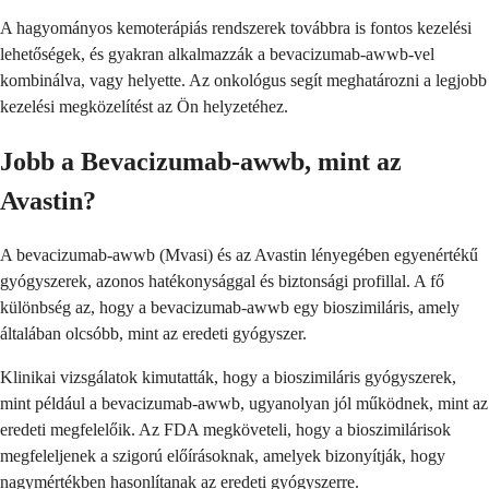
A hagyományos kemoterápiás rendszerek továbbra is fontos kezelési
lehetőségek, és gyakran alkalmazzák a bevacizumab-awwb-vel
kombinálva, vagy helyette. Az onkológus segít meghatározni a legjobb
kezelési megközelítést az Ön helyzetéhez.
Jobb a Bevacizumab-awwb, mint az
Avastin?
A bevacizumab-awwb (Mvasi) és az Avastin lényegében egyenértékű
gyógyszerek, azonos hatékonysággal és biztonsági profillal. A fő
különbség az, hogy a bevacizumab-awwb egy bioszimiláris, amely
általában olcsóbb, mint az eredeti gyógyszer.
Klinikai vizsgálatok kimutatták, hogy a bioszimiláris gyógyszerek,
mint például a bevacizumab-awwb, ugyanolyan jól működnek, mint az
eredeti megfelelőik. Az FDA megköveteli, hogy a bioszimilárisok
megfeleljenek a szigorú előírásoknak, amelyek bizonyítják, hogy
nagymértékben hasonlítanak az eredeti gyógyszerre.