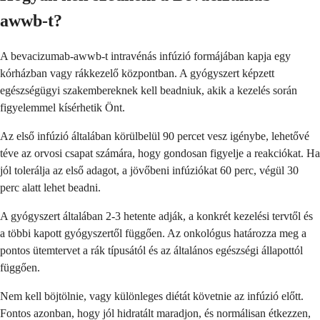
awwb-t?
A bevacizumab-awwb-t intravénás infúzió formájában kapja egy
kórházban vagy rákkezelő központban. A gyógyszert képzett
egészségügyi szakembereknek kell beadniuk, akik a kezelés során
figyelemmel kísérhetik Önt.
Az első infúzió általában körülbelül 90 percet vesz igénybe, lehetővé
téve az orvosi csapat számára, hogy gondosan figyelje a reakciókat. Ha
jól tolerálja az első adagot, a jövőbeni infúziókat 60 perc, végül 30
perc alatt lehet beadni.
A gyógyszert általában 2-3 hetente adják, a konkrét kezelési tervtől és
a többi kapott gyógyszertől függően. Az onkológus határozza meg a
pontos ütemtervet a rák típusától és az általános egészségi állapottól
függően.
Nem kell böjtölnie, vagy különleges diétát követnie az infúzió előtt.
Fontos azonban, hogy jól hidratált maradjon, és normálisan étkezzen,