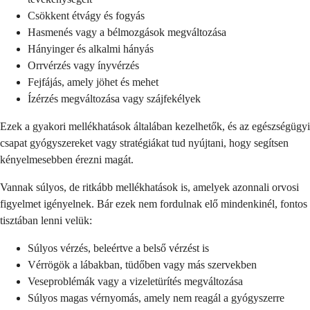
Csökkent étvágy és fogyás
Hasmenés vagy a bélmozgások megváltozása
Hányinger és alkalmi hányás
Orrvérzés vagy ínyvérzés
Fejfájás, amely jöhet és mehet
Ízérzés megváltozása vagy szájfekélyek
Ezek a gyakori mellékhatások általában kezelhetők, és az egészségügyi
csapat gyógyszereket vagy stratégiákat tud nyújtani, hogy segítsen
kényelmesebben érezni magát.
Vannak súlyos, de ritkább mellékhatások is, amelyek azonnali orvosi
figyelmet igényelnek. Bár ezek nem fordulnak elő mindenkinél, fontos
tisztában lenni velük:
Súlyos vérzés, beleértve a belső vérzést is
Vérrögök a lábakban, tüdőben vagy más szervekben
Veseproblémák vagy a vizeletürítés megváltozása
Súlyos magas vérnyomás, amely nem reagál a gyógyszerre