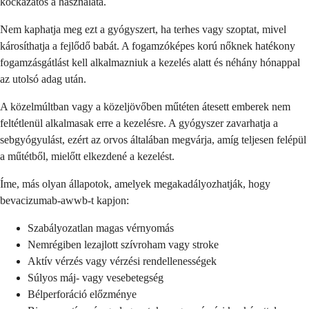
kockázatos a használata.
Nem kaphatja meg ezt a gyógyszert, ha terhes vagy szoptat, mivel
károsíthatja a fejlődő babát. A fogamzóképes korú nőknek hatékony
fogamzásgátlást kell alkalmazniuk a kezelés alatt és néhány hónappal
az utolsó adag után.
A közelmúltban vagy a közeljövőben műtéten átesett emberek nem
feltétlenül alkalmasak erre a kezelésre. A gyógyszer zavarhatja a
sebgyógyulást, ezért az orvos általában megvárja, amíg teljesen felépül
a műtétből, mielőtt elkezdené a kezelést.
Íme, más olyan állapotok, amelyek megakadályozhatják, hogy
bevacizumab-awwb-t kapjon:
Szabályozatlan magas vérnyomás
Nemrégiben lezajlott szívroham vagy stroke
Aktív vérzés vagy vérzési rendellenességek
Súlyos máj- vagy vesebetegség
Bélperforáció előzménye