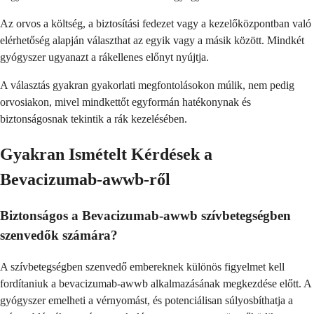
Az orvos a költség, a biztosítási fedezet vagy a kezelőközpontban való
elérhetőség alapján választhat az egyik vagy a másik között. Mindkét
gyógyszer ugyanazt a rákellenes előnyt nyújtja.
A választás gyakran gyakorlati megfontolásokon múlik, nem pedig
orvosiakon, mivel mindkettőt egyformán hatékonynak és
biztonságosnak tekintik a rák kezelésében.
Gyakran Ismételt Kérdések a
Bevacizumab-awwb-ről
Biztonságos a Bevacizumab-awwb szívbetegségben
szenvedők számára?
A szívbetegségben szenvedő embereknek különös figyelmet kell
fordítaniuk a bevacizumab-awwb alkalmazásának megkezdése előtt. A
gyógyszer emelheti a vérnyomást, és potenciálisan súlyosbíthatja a