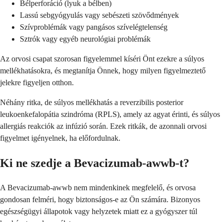
Bélperforáció (lyuk a bélben)
Lassú sebgyógyulás vagy sebészeti szövődmények
Szívproblémák vagy pangásos szívelégtelenség
Sztrók vagy egyéb neurológiai problémák
Az orvosi csapat szorosan figyelemmel kíséri Önt ezekre a súlyos
mellékhatásokra, és megtanítja Önnek, hogy milyen figyelmeztető
jelekre figyeljen otthon.
Néhány ritka, de súlyos mellékhatás a reverzibilis posterior
leukoenkefalopátia szindróma (RPLS), amely az agyat érinti, és súlyos
allergiás reakciók az infúzió során. Ezek ritkák, de azonnali orvosi
figyelmet igényelnek, ha előfordulnak.
Ki ne szedje a Bevacizumab-awwb-t?
A Bevacizumab-awwb nem mindenkinek megfelelő, és orvosa
gondosan felméri, hogy biztonságos-e az Ön számára. Bizonyos
egészségügyi állapotok vagy helyzetek miatt ez a gyógyszer túl