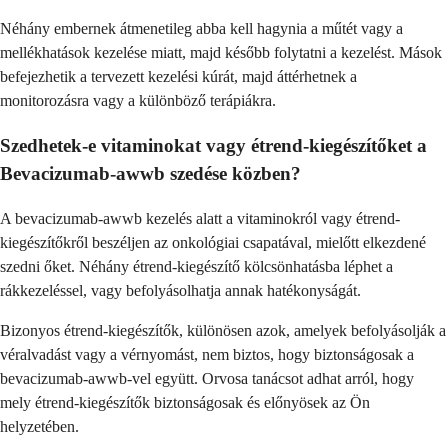
Néhány embernek átmenetileg abba kell hagynia a műtét vagy a
mellékhatások kezelése miatt, majd később folytatni a kezelést. Mások
befejezhetik a tervezett kezelési kúrát, majd áttérhetnek a
monitorozásra vagy a különböző terápiákra.
Szedhetek-e vitaminokat vagy étrend-kiegészítőket a
Bevacizumab-awwb szedése közben?
A bevacizumab-awwb kezelés alatt a vitaminokról vagy étrend-
kiegészítőkről beszéljen az onkológiai csapatával, mielőtt elkezdené
szedni őket. Néhány étrend-kiegészítő kölcsönhatásba léphet a
rákkezeléssel, vagy befolyásolhatja annak hatékonyságát.
Bizonyos étrend-kiegészítők, különösen azok, amelyek befolyásolják a
véralvadást vagy a vérnyomást, nem biztos, hogy biztonságosak a
bevacizumab-awwb-vel együtt. Orvosa tanácsot adhat arról, hogy
mely étrend-kiegészítők biztonságosak és előnyösek az Ön
helyzetében.