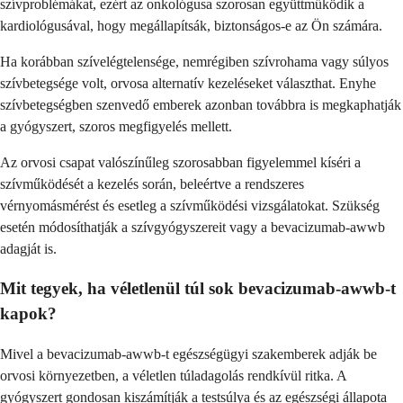
szívproblémákat, ezért az onkológusa szorosan együttműködik a
kardiológusával, hogy megállapítsák, biztonságos-e az Ön számára.
Ha korábban szívelégtelensége, nemrégiben szívrohama vagy súlyos
szívbetegsége volt, orvosa alternatív kezeléseket választhat. Enyhe
szívbetegségben szenvedő emberek azonban továbbra is megkaphatják
a gyógyszert, szoros megfigyelés mellett.
Az orvosi csapat valószínűleg szorosabban figyelemmel kíséri a
szívműködését a kezelés során, beleértve a rendszeres
vérnyomásmérést és esetleg a szívműködési vizsgálatokat. Szükség
esetén módosíthatják a szívgyógyszereit vagy a bevacizumab-awwb
adagját is.
Mit tegyek, ha véletlenül túl sok bevacizumab-awwb-t
kapok?
Mivel a bevacizumab-awwb-t egészségügyi szakemberek adják be
orvosi környezetben, a véletlen túladagolás rendkívül ritka. A
gyógyszert gondosan kiszámítják a testsúlya és az egészségi állapota