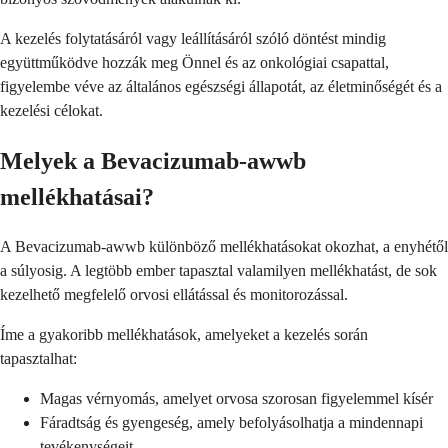
A kezelés folytatásáról vagy leállításáról szóló döntést mindig
együttműködve hozzák meg Önnel és az onkológiai csapattal,
figyelembe véve az általános egészségi állapotát, az életminőségét és a
kezelési célokat.
Melyek a Bevacizumab-awwb
mellékhatásai?
A Bevacizumab-awwb különböző mellékhatásokat okozhat, a enyhétől
a súlyosig. A legtöbb ember tapasztal valamilyen mellékhatást, de sok
kezelhető megfelelő orvosi ellátással és monitorozással.
Íme a gyakoribb mellékhatások, amelyeket a kezelés során
tapasztalhat:
Magas vérnyomás, amelyet orvosa szorosan figyelemmel kísér
Fáradtság és gyengeség, amely befolyásolhatja a mindennapi
tevékenységeit