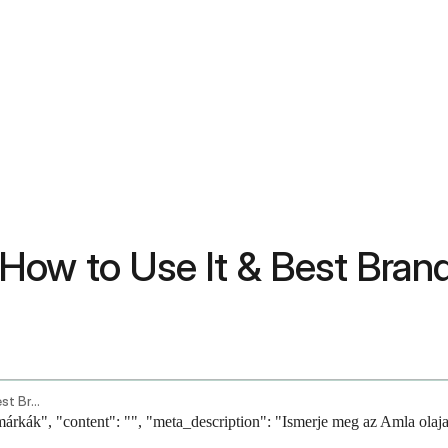
, How to Use It & Best Bran
Amla Oil Benefits For Hair How To Use It Best Brands
márkák", "content": "", "meta_description": "Ismerje meg az Amla olaja