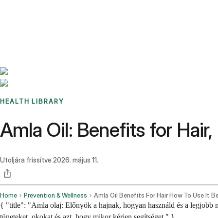
Benchmarks
Stories
FAQ
Sign up / Log in
HEALTH LIBRARY
Amla Oil: Benefits for Hair
Utoljára frissítve
2026. május 11.
Home
Prevention & Wellness
{ "title": "Amla olaj: Előnyök a hajnak, hogyan használd és a legjobb 
tüneteket, okokat és azt, hogy mikor kérjen segítséget." }