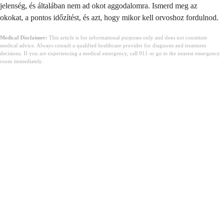
jelenség, és általában nem ad okot aggodalomra. Ismerd meg az
okokat, a pontos időzítést, és azt, hogy mikor kell orvoshoz fordulnod.
Medical Disclaimer:
This article is for informational purposes only and does not constitute
medical advice. Always consult a qualified healthcare provider for diagnosis and treatment
decisions. If you are experiencing a medical emergency, call 911 or go to the nearest emergency
room immediately.