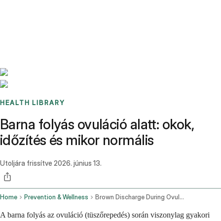
Benchmarks
Stories
FAQ
Sign up / Log in
HEALTH LIBRARY
Barna folyás ovuláció alatt: okok,
időzítés és mikor normális
Utoljára frissítve
2026. június 13.
Home
Prevention & Wellness
Brown Discharge During Ovulation
A barna folyás az ovuláció (tüszőrepedés) során viszonylag gyakori