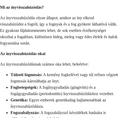
Mi az ínyvisszahúzódás?
Az ínyvisszahúzódás olyan állapot, amikor az íny elkezd
visszahúzódni a fogról, így a fognyak és a fog gyökere láthatóvá válik.
Ez gyakran fájdalommentes lehet, de sok esetben érzékenységet
okozhat a fogakban, különösen hideg, meleg vagy édes ételek és italok
fogyasztása során.
Az ínyvisszahúzódás okai
Az ínyvisszahúzódásnak számos oka lehet, beleértve:
Túlzott fogmosás:
A kemény fogkefével vagy túl erősen végzett
fogmosás károsíthatja az ínyt.
Fogbetegségek:
A fogínygyulladás (gingivitis) és a
fogágygyulladás (periodontitis) ínyvisszahúzódáshoz vezethet.
Genetika:
Egyes emberek genetikailag hajlamosabbak az
ínyvisszahúzódásra.
Fogszabályozás:
A fogszabályozó készülékek hatására is