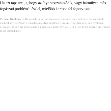
Ha azt tapasztalja, hogy az ínye visszahúzódik, vagy bármilyen más
fogászati problémát észlel, mielőbb keresse fel fogorvosát.
Medical Disclaimer:
This article is for informational purposes only and does not constitute
medical advice. Always consult a qualified healthcare provider for diagnosis and treatment
decisions. If you are experiencing a medical emergency, call 911 or go to the nearest emergency
room immediately.