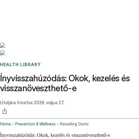
Benchmarks
Stories
FAQ
Sign up / Log in
HEALTH LIBRARY
Ínyvisszahúzódás: Okok, kezelés és
visszanöveszthető-e
Utoljára frissítve
2026. május 27.
Home
Prevention & Wellness
Receding Gums
Ínyvisszahúzódás: Okok, kezelés és visszanöveszthető-e