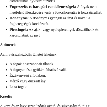
előfordulhat ínyvisszahúzódás.
Fogreszelés és harapási rendellenességek:
A fogak nem
megfelelő illeszkedése vagy a fogcsikorgatás is hozzájárulhat.
Dohányzás:
A dohányzás gyengíti az ínyt és növeli a
fogbetegségek kockázatát.
Piercingek:
Az ajak- vagy nyelvpiercingek dörzsölhetik és
károsíthatják az ínyt.
A tünetek
Az ínyvisszahúzódás tünetei lehetnek:
A fogak hosszabbnak tűnnek.
A fognyak és a gyökér láthatóvá válik.
Érzékenység a fogakon.
Vérző vagy duzzadt íny.
Laza fogak.
Kezelés
A kezelés az ínyvisszahúzódás okától és súlyosságától függ: