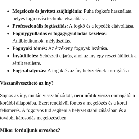
Megelőzés és javított szájhigiénia:
Puha fogkefe használata,
helyes fogmosási technika elsajátítása.
Professzionális fogtisztítás:
A fogkő és a lepedék eltávolítása.
Fogínygyulladás és fogágygyulladás kezelése:
Antibiotikumok, mélytisztítás.
Fognyaki tömés:
Az érzékeny fognyak lezárása.
Ínyátültetés:
Sebészeti eljárás, ahol az íny egy részét átültetik a
sérült területre.
Fogszabályozás:
A fogak és az íny helyzetének korrigálása.
Visszanöveszthető az íny?
Sajnos az íny, miután visszahúzódott,
nem nődik vissza
önmagától a
korábbi állapotába. Ezért rendkívül fontos a megelőzés és a korai
felismerés. A fogorvos tud segíteni a helyzet stabilizálásában és a
további károsodás megelőzésében.
Mikor forduljunk orvoshoz?