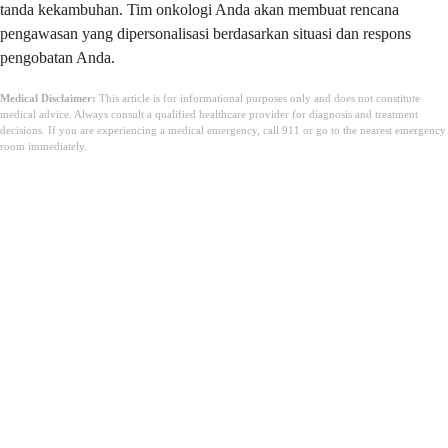
tanda kekambuhan. Tim onkologi Anda akan membuat rencana
pengawasan yang dipersonalisasi berdasarkan situasi dan respons
pengobatan Anda.
Medical Disclaimer:
This article is for informational purposes only and does not constitute
medical advice. Always consult a qualified healthcare provider for diagnosis and treatment
decisions. If you are experiencing a medical emergency, call 911 or go to the nearest emergency
room immediately.