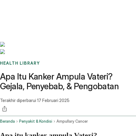
Benchmarks
Stories
FAQ
Sign up / Log in
HEALTH LIBRARY
Apa Itu Kanker Ampula Vateri?
Gejala, Penyebab, & Pengobatan
Terakhir diperbarui
17 Februari 2025
Beranda
Penyakit & Kondisi
Ampullary Cancer
Apa itu kanker ampula Vateri?