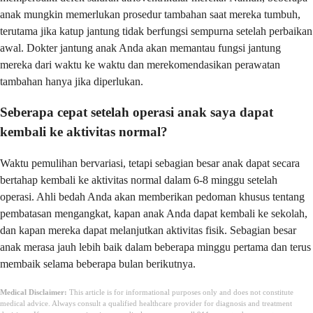
anak mungkin memerlukan prosedur tambahan saat mereka tumbuh,
terutama jika katup jantung tidak berfungsi sempurna setelah perbaikan
awal. Dokter jantung anak Anda akan memantau fungsi jantung
mereka dari waktu ke waktu dan merekomendasikan perawatan
tambahan hanya jika diperlukan.
Seberapa cepat setelah operasi anak saya dapat
kembali ke aktivitas normal?
Waktu pemulihan bervariasi, tetapi sebagian besar anak dapat secara
bertahap kembali ke aktivitas normal dalam 6-8 minggu setelah
operasi. Ahli bedah Anda akan memberikan pedoman khusus tentang
pembatasan mengangkat, kapan anak Anda dapat kembali ke sekolah,
dan kapan mereka dapat melanjutkan aktivitas fisik. Sebagian besar
anak merasa jauh lebih baik dalam beberapa minggu pertama dan terus
membaik selama beberapa bulan berikutnya.
Medical Disclaimer:
This article is for informational purposes only and does not constitute
medical advice. Always consult a qualified healthcare provider for diagnosis and treatment