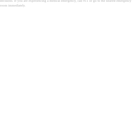
decisions. If you are experiencing a medical emergency, call 911 or go to the nearest emergency
room immediately.