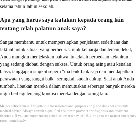
selama tahun-tahun sekolah.
Apa yang harus saya katakan kepada orang lain
tentang celah palatum anak saya?
Sangat membantu untuk mempersiapkan penjelasan sederhana dan
faktual untuk situasi yang berbeda. Untuk keluarga dan teman dekat,
Anda mungkin menjelaskan bahwa itu adalah perbedaan kelahiran
yang sedang diobati dengan sukses. Untuk orang asing atau kenalan
biasa, tanggapan singkat seperti "dia baik-baik saja dan mendapatkan
perawatan yang sangat baik" seringkali sudah cukup. Saat anak Anda
tumbuh, libatkan mereka dalam memutuskan seberapa banyak mereka
ingin berbagi tentang kondisi mereka dengan orang lain.
Medical Disclaimer:
This article is for informational purposes only and does not constitute
medical advice. Always consult a qualified healthcare provider for diagnosis and treatment
decisions. If you are experiencing a medical emergency, call 911 or go to the nearest emergency
room immediately.