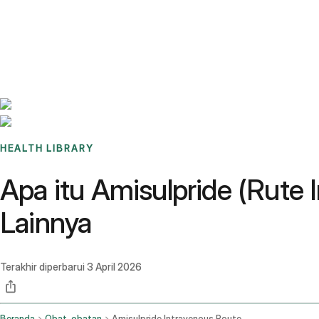
Benchmarks
Stories
FAQ
Sign up / Log in
HEALTH LIBRARY
Apa itu Amisulpride (Rute 
Lainnya
Terakhir diperbarui
3 April 2026
Beranda
Obat-obatan
Amisulpride Intravenous Route