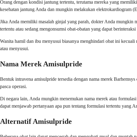
Orang dengan kondisi jantung tertentu, terutama mereka yang memilik
kesehatan jantung Anda dan mungkin melakukan elektrokardiogram 
Jika Anda memiliki masalah ginjal yang parah, dokter Anda mungkin me
tertentu atau sedang mengonsumsi obat-obatan yang dapat berinteraksi
Wanita hamil dan ibu menyusui biasanya menghindari obat ini kecuali 
atau menyusui.
Nama Merek Amisulpride
Bentuk intravena amisulpride tersedia dengan nama merek Barhemsys 
pasca operasi.
Di negara lain, Anda mungkin menemukan nama merek atau formulasi y
dapat menjawab pertanyaan apa pun tentang formulasi tertentu yang A
Alternatif Amisulpride
Beberapa obat lain dapat mencegah dan mengobati mual dan muntah pas