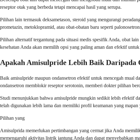
reseptor otak yang berbeda tetapi mencapai hasil yang serupa.
Pilihan lain termasuk deksametason, steroid yang mengurangi peradan
prometazin, metoklopramid, atau obat-obatan baru seperti palonosetron
Pilihan alternatif tergantung pada situasi medis spesifik Anda, obat
kesehatan Anda akan memilih opsi yang paling aman dan efektif untuk
Apakah Amisulpride Lebih Baik Daripada
Baik amisulpride maupun ondansetron efektif untuk mencegah mual dan
ondansetron memblokir reseptor serotonin, memberi dokter pilihan ber
Studi menunjukkan bahwa amisulpride mungkin sedikit lebih efektif da
telah digunakan lebih lama dan memiliki profil keamanan yang mapa
Pilihan yang
Amisulprida memerlukan pertimbangan yang cermat jika Anda memiliki
memengaruhi aktivitas listrik jantung Anda dan dapat menyebabkan m