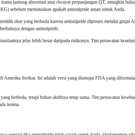
i irama jantung abnormal atau riwayat perpanjangan QT, mungkin buka
(EKG) sebelum memutuskan apakah amisulpride aman untuk Anda.
milih obat yang berbeda karena amisulpride diproses melalui ginjal A
 berbahaya dengan amisulpride.
manfaatnya jelas lebih besar daripada risikonya. Tim perawatan keseh
di Amerika Serikat. Ini adalah versi yang disetujui FDA yang difor
ang berbeda, tetapi bahan aktifnya tetap sama. Tim perawatan keseh
nda terima.
ca operasi jika amisulpride tidak cocok untuk Anda. Ondansetron adal