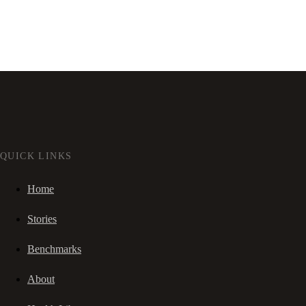
QUICK LINKS
Home
Stories
Benchmarks
About