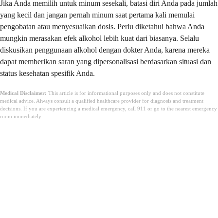
Jika Anda memilih untuk minum sesekali, batasi diri Anda pada jumlah
yang kecil dan jangan pernah minum saat pertama kali memulai
pengobatan atau menyesuaikan dosis. Perlu diketahui bahwa Anda
mungkin merasakan efek alkohol lebih kuat dari biasanya. Selalu
diskusikan penggunaan alkohol dengan dokter Anda, karena mereka
dapat memberikan saran yang dipersonalisasi berdasarkan situasi dan
status kesehatan spesifik Anda.
Medical Disclaimer:
This article is for informational purposes only and does not constitute
medical advice. Always consult a qualified healthcare provider for diagnosis and treatment
decisions. If you are experiencing a medical emergency, call 911 or go to the nearest emergency
room immediately.