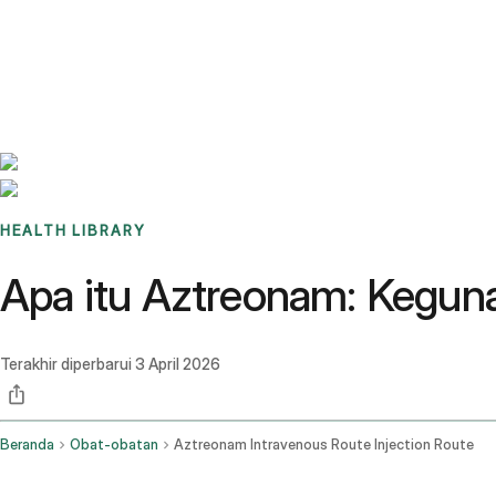
Benchmarks
Stories
FAQ
Sign up / Log in
HEALTH LIBRARY
Apa itu Aztreonam: Keguna
Terakhir diperbarui
3 April 2026
Beranda
Obat-obatan
Aztreonam Intravenous Route Injection Route