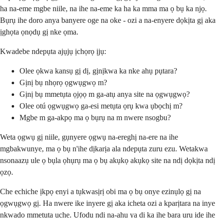
ha na-eme mgbe niile, na ihe na-eme ka ha ka mma ma ọ bụ ka njọ.
Bụrụ ihe doro anya banyere oge na oke - ozi a na-enyere dọkịta gị aka
ịghọta ọnọdụ gị nke ọma.
Kwadebe ndepụta ajụjụ ịchọrọ ịjụ:
Olee ọkwa kansụ gị dị, gịnịkwa ka nke ahụ pụtara?
Gịnị bụ nhọrọ ọgwụgwọ m?
Gịnị bụ mmetụta ọjọọ m ga-atụ anya site na ọgwụgwọ?
Olee otú ọgwụgwọ ga-esi metụta ọrụ kwa ụbọchị m?
Mgbe m ga-akpọ ma ọ bụrụ na m nwere nsogbu?
Weta ọgwụ gị niile, gụnyere ọgwụ na-ereghị na-ere na ihe
mgbakwunye, ma ọ bụ n'ihe dịkarịa ala ndepụta zuru ezu. Wetakwa
nsonaazụ ule ọ bụla ọhụrụ ma ọ bụ akụkọ akụkọ site na ndị dọkịta ndị
ọzọ.
Che echiche ịkpọ enyi a tụkwasịrị obi ma ọ bụ onye ezinụlọ gị na
ọgwụgwọ gị. Ha nwere ike inyere gị aka icheta ozi a kparịtara na inye
nkwado mmetụta uche. Ụfọdụ ndị na-ahụ ya dị ka ihe bara uru ide ihe