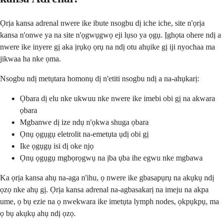
Ọrịa kansa adrenal nwere ike ibute nsogbu dị iche iche, site n'ọrịa
kansa n'onwe ya na site n'ọgwụgwọ eji lụso ya ọgụ. Ịghọta ohere ndị a
nwere ike inyere gị aka ịrụkọ ọrụ na ndị otu ahụike gị iji nyochaa ma
jikwaa ha nke ọma.
Nsogbu ndị metụtara homonụ dị n'etiti nsogbu ndị a na-ahụkarị:
Ọbara dị elu nke ukwuu nke nwere ike imebi obi gị na akwara
ọbara
Mgbanwe dị ize ndụ n'ọkwa shuga ọbara
Ọnụ ọgụgụ eletrolit na-emetụta ụdị obi gị
Ike ọgụgụ isi dị oke njọ
Ọnụ ọgụgụ mgbọrọgwụ na ịba ụba ihe egwu nke mgbawa
Ka ọrịa kansa ahụ na-aga n'ihu, ọ nwere ike gbasapụrụ na akụkụ ndị
ọzọ nke ahụ gị. Ọrịa kansa adrenal na-agbasakarị na imeju na akpa
ume, ọ bụ ezie na ọ nwekwara ike imetụta lymph nodes, ọkpụkpụ, ma
ọ bụ akụkụ ahụ ndị ọzọ.