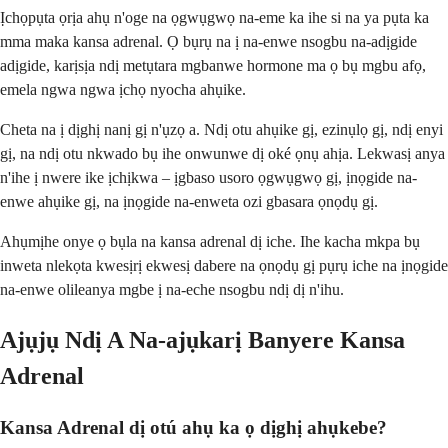
Ịchọpụta ọrịa ahụ n'oge na ọgwụgwọ na-eme ka ihe si na ya pụta ka
mma maka kansa adrenal. Ọ bụrụ na ị na-enwe nsogbu na-adịgide
adịgide, karịsịa ndị metụtara mgbanwe hormone ma ọ bụ mgbu afọ,
emela ngwa ngwa ịchọ nyocha ahụike.
Cheta na ị dịghị nanị gị n'ụzọ a. Ndị otu ahụike gị, ezinụlọ gị, ndị enyi
gị, na ndị otu nkwado bụ ihe onwunwe dị oké ọnụ ahịa. Lekwasị anya
n'ihe ị nwere ike ịchịkwa – ịgbaso usoro ọgwụgwọ gị, ịnọgide na-
enwe ahụike gị, na ịnọgide na-enweta ozi gbasara ọnọdụ gị.
Ahụmịhe onye ọ bụla na kansa adrenal dị iche. Ihe kacha mkpa bụ
inweta nlekọta kwesịrị ekwesị dabere na ọnọdụ gị pụrụ iche na ịnọgide
na-enwe olileanya mgbe ị na-eche nsogbu ndị dị n'ihu.
Ajụjụ Ndị A Na-ajụkarị Banyere Kansa
Adrenal
Kansa Adrenal dị otú ahụ ka ọ dịghị ahụkebe?