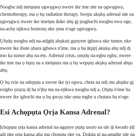
Nsogbu ndị metụtara ọgwụgwọ nwere ike ime site na ọgwụgwọ,
chemotherapy, ma ọ bụ radiation therapy. Iwepu akụkụ adrenal site na
ọgwụgwọ nwere ike imetụta ikike ahụ gị ịzaghachi nsogbu nwa oge,
na-achọ njikwa homonụ nke ọma n'oge ọgwụgwọ.
Ụfọdụ nsogbu ndị na-adịghị ahụkarị gụnyere ịgbawa nke tumor, nke
nwere ike ibute ọbara ịgbawa n'ime, ma ọ bụ ịkpịrị akụkụ ahụ ndị dị
nso ka tumor ahụ na-eto. Adrenal crisis, ọnọdụ na-egbu egbu, nwere
ike ime ma ọ bụrụ na a metụtara ma ọ bụ wepụrụ akụkụ adrenal abụọ
ahụ.
Ọ bụ ezie na ndepụta a nwere ike iyi egwu, cheta na ndị otu ahụike gị
ezigbo ọzụzụ dị ha n'ịhụ ma na-ejikwa nsogbu ndị a. Ọtụtụ n'ime ha
nwere ike igbochi ma ọ bụ gwọọ nke ọma mgbe a chọtara ha n'oge.
Esi Achọpụta Ọrịa Kansa Adrenal?
Ịchọpụta ọrịa kansa adrenal na-agụnye ọtụtụ usoro na ule iji kwado ịdị
adị nke ọrịa kansa ahụ ma chọpụta oke ya. Dọkịta gị ga-amalite site na