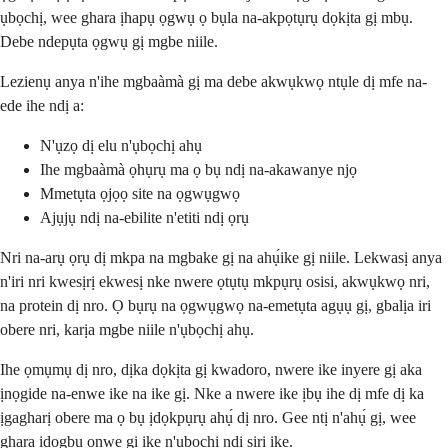
ụbọchị, wee ghara ịhapụ ọgwụ ọ bụla na-akpọtụrụ dọkịta gị mbụ.
Debe ndepụta ọgwụ gị mgbe niile.
Lezienụ anya n'ihe mgbaàmà gị ma debe akwụkwọ ntụle dị mfe na-
ede ihe ndị a:
N'ụzọ dị elu n'ụbọchị ahụ
Ihe mgbaàmà ọhụrụ ma ọ bụ ndị na-akawanye njọ
Mmetụta ọjọọ site na ọgwụgwọ
Ajụjụ ndị na-ebilite n'etiti ndị ọrụ
Nri na-arụ ọrụ dị mkpa na mgbake gị na ahụ́ike gị niile. Lekwasị anya
n'iri nri kwesịrị ekwesị nke nwere ọtụtụ mkpụrụ osisi, akwụkwọ nri,
na protein dị nro. Ọ bụrụ na ọgwụgwọ na-emetụta agụụ gị, gbalịa iri
obere nri, karịa mgbe niile n'ụbọchị ahụ.
Ihe ọmụmụ dị nro, dịka dọkịta gị kwadoro, nwere ike inyere gị aka
ịnọgide na-enwe ike na ike gị. Nke a nwere ike ịbụ ihe dị mfe dị ka
ịgagharị obere ma ọ bụ ịdọkpụrụ ahụ́ dị nro. Gee ntị n'ahụ́ gị, wee
ghara ịdọgbu onwe gị ike n'ụbọchị ndị siri ike.