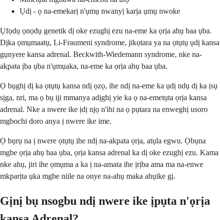
Ụdị - ọ na-emekarị n'ụmụ nwanyị karịa ụmụ nwoke
Ụfọdụ ọnọdụ genetik dị oke ezughị ezu na-eme ka ọrịa ahụ baa ụba.
Dịka ọmụmaatụ, Li-Fraumeni syndrome, jikọtara ya na ọtụtụ ụdị kansa
gụnyere kansa adrenal. Beckwith-Wiedemann syndrome, nke na-
akpata ịba ụba n'ụmụaka, na-eme ka ọrịa ahụ baa ụba.
Ọ bụghị dị ka ọtụtụ kansa ndị ọzọ, ihe ndị na-eme ka ụdị ndụ dị ka ịsụ
sịga, nri, ma ọ bụ iji mmanya adịghị yie ka ọ na-emetụta ọrịa kansa
adrenal. Nke a nwere ike ịdị njọ n'ihi na ọ pụtara na enweghị usoro
mgbochi doro anya ị nwere ike ime.
Ọ bụrụ na ị nwere ọtụtụ ihe ndị na-akpata ọrịa, atụla egwu. Ọbụna
mgbe ọrịa ahụ baa ụba, ọrịa kansa adrenal ka dị oke ezughị ezu. Kama
nke ahụ, jiri ihe ọmụma a ka ị na-amata ihe ịrịba ama ma na-enwe
mkparịta ụka mgbe niile na onye na-ahụ maka ahụike gị.
Gịnị bụ nsogbu ndị nwere ike ịpụta n'ọrịa
kansa Adrenal?