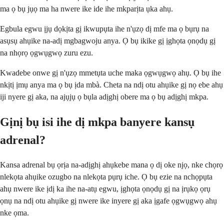
ma ọ bụ jụọ ma ha nwere ike ide ihe mkparịta ụka ahụ.
Egbula egwu ịjụ dọkịta gị ikwupụta ihe n'ụzọ dị mfe ma ọ bụrụ na
asụsụ ahụike na-adị mgbagwoju anya. Ọ bụ ikike gị ịghọta ọnọdụ gị
na nhọrọ ọgwụgwọ zuru ezu.
Kwadebe onwe gị n'ụzọ mmetụta uche maka ọgwụgwọ ahụ. Ọ bụ ihe
nkịtị ịmụ anya ma ọ bụ ịda mbà. Cheta na ndị otu ahụike gị nọ ebe ahụ
iji nyere gị aka, na ajụjụ ọ bụla adịghị obere ma ọ bụ adịghị mkpa.
Gịnị bụ isi ihe dị mkpa banyere kansụ
adrenal?
Kansa adrenal bụ ọrịa na-adịghị ahụkebe mana ọ dị oke njọ, nke chọrọ
nlekọta ahụike ozugbo na nlekọta pụrụ iche. Ọ bụ ezie na nchọpụta
ahụ nwere ike ịdị ka ihe na-atụ egwu, ịghọta ọnọdụ gị na ịrụkọ ọrụ
ọnụ na ndị otu ahụike gị nwere ike inyere gị aka ịgafe ọgwụgwọ ahụ
nke ọma.