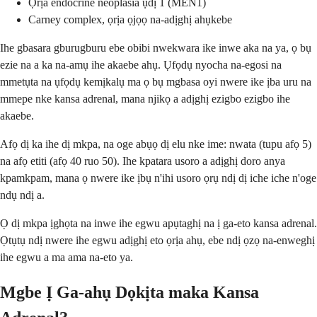
Ọrịa endocrine neoplasia ụdị 1 (MEN1)
Carney complex, ọrịa ọjọọ na-adịghị ahụkebe
Ihe gbasara gburugburu ebe obibi nwekwara ike inwe aka na ya, ọ bụ
ezie na a ka na-amụ ihe akaebe ahụ. Ụfọdụ nyocha na-egosi na
mmetụta na ụfọdụ kemịkalụ ma ọ bụ mgbasa oyi nwere ike ịba uru na
mmepe nke kansa adrenal, mana njikọ a adịghị ezigbo ezigbo ihe
akaebe.
Afọ dị ka ihe dị mkpa, na oge abụọ dị elu nke ime: nwata (tupu afọ 5)
na afọ etiti (afọ 40 ruo 50). Ihe kpatara usoro a adịghị doro anya
kpamkpam, mana ọ nwere ike ịbụ n'ihi usoro ọrụ ndị dị iche iche n'oge
ndụ ndị a.
Ọ dị mkpa ịghọta na inwe ihe egwu apụtaghị na ị ga-eto kansa adrenal.
Ọtụtụ ndị nwere ihe egwu adịghị eto ọrịa ahụ, ebe ndị ọzọ na-enweghị
ihe egwu a ma ama na-eto ya.
Mgbe Ị Ga-ahụ Dọkịta maka Kansa