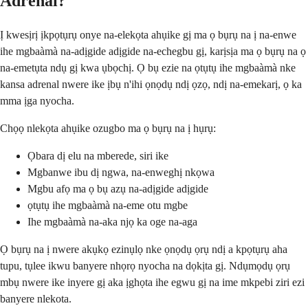
Adrenal?
Ị kwesịrị ịkpọtụrụ onye na-elekọta ahụike gị ma ọ bụrụ na ị na-enwe
ihe mgbaàmà na-adịgide adịgide na-echegbu gị, karịsịa ma ọ bụrụ na ọ
na-emetụta ndụ gị kwa ụbọchị. Ọ bụ ezie na ọtụtụ ihe mgbaàmà nke
kansa adrenal nwere ike ịbụ n'ihi ọnọdụ ndị ọzọ, ndị na-emekarị, ọ ka
mma ịga nyocha.
Chọọ nlekọta ahụike ozugbo ma ọ bụrụ na ị hụrụ:
Ọbara dị elu na mberede, siri ike
Mgbanwe ibu dị ngwa, na-enweghị nkọwa
Mgbu afọ ma ọ bụ azụ na-adịgide adịgide
ọtụtụ ihe mgbaàmà na-eme otu mgbe
Ihe mgbaàmà na-aka njọ ka oge na-aga
Ọ bụrụ na ị nwere akụkọ ezinụlọ nke ọnọdụ ọrụ ndị a kpọtụrụ aha
tupu, tụlee ikwu banyere nhọrọ nyocha na dọkịta gị. Ndụmọdụ ọrụ
mbụ nwere ike inyere gị aka ịghọta ihe egwu gị na ime mkpebi ziri ezi
banyere nlekota.