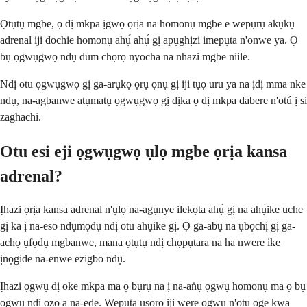
Ọtụtụ mgbe, ọ dị mkpa ịgwọ ọrịa na homonụ mgbe e wepụrụ akụkụ
adrenal iji dochie homonụ ahụ́ ahụ́ gị apụghịzi imepụta n'onwe ya. Ọ
bụ ọgwụgwọ ndụ dum chọrọ nyocha na nhazi mgbe niile.
Ndị otu ọgwụgwọ gị ga-arụkọ ọrụ ọnụ gị iji tụọ uru ya na ịdị mma nke
ndụ, na-agbanwe atụmatụ ọgwụgwọ gị dịka ọ dị mkpa dabere n'otú ị si
zaghachi.
Otu esi eji ọgwụgwọ ụlọ mgbe ọrịa kansa
adrenal?
Ịhazi ọrịa kansa adrenal n'ụlọ na-agụnye ilekọta ahụ́ gị na ahụ́ike uche
gị ka ị na-eso ndụmọdụ ndị otu ahụike gị. Ọ ga-abụ na ụbọchị gị ga-
achọ ụfọdụ mgbanwe, mana ọtụtụ ndị chọpụtara na ha nwere ike
ịnọgide na-enwe ezigbo ndụ.
Ịhazi ọgwụ dị oke mkpa ma ọ bụrụ na ị na-aṅụ ọgwụ homonụ ma ọ bụ
ọgwụ ndị ọzọ a na-ede. Wepụta usoro iji were ọgwụ n'otu oge kwa