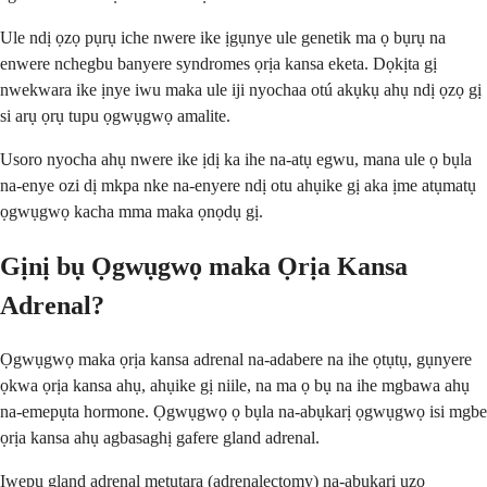
Ule ndị ọzọ pụrụ iche nwere ike ịgụnye ule genetik ma ọ bụrụ na
enwere nchegbu banyere syndromes ọrịa kansa eketa. Dọkịta gị
nwekwara ike ịnye iwu maka ule iji nyochaa otú akụkụ ahụ ndị ọzọ gị
si arụ ọrụ tupu ọgwụgwọ amalite.
Usoro nyocha ahụ nwere ike ịdị ka ihe na-atụ egwu, mana ule ọ bụla
na-enye ozi dị mkpa nke na-enyere ndị otu ahụike gị aka ịme atụmatụ
ọgwụgwọ kacha mma maka ọnọdụ gị.
Gịnị bụ Ọgwụgwọ maka Ọrịa Kansa
Adrenal?
Ọgwụgwọ maka ọrịa kansa adrenal na-adabere na ihe ọtụtụ, gụnyere
ọkwa ọrịa kansa ahụ, ahụike gị niile, na ma ọ bụ na ihe mgbawa ahụ
na-emepụta hormone. Ọgwụgwọ ọ bụla na-abụkarị ọgwụgwọ isi mgbe
ọrịa kansa ahụ agbasaghị gafere gland adrenal.
Iwepu gland adrenal metụtara (adrenalectomy) na-abụkarị ụzọ