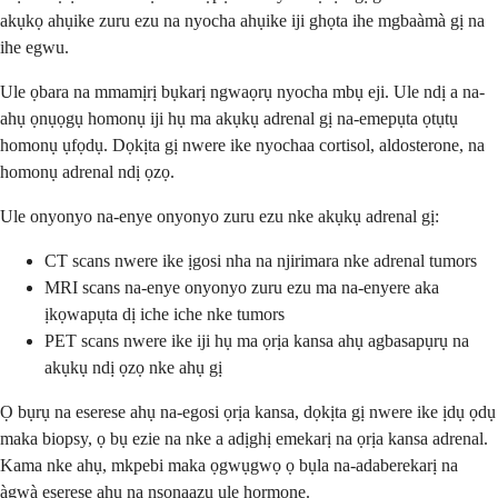
akụkọ ahụike zuru ezu na nyocha ahụike iji ghọta ihe mgbaàmà gị na
ihe egwu.
Ule ọbara na mmamịrị bụkarị ngwaọrụ nyocha mbụ eji. Ule ndị a na-
ahụ ọnụọgụ homonụ iji hụ ma akụkụ adrenal gị na-emepụta ọtụtụ
homonụ ụfọdụ. Dọkịta gị nwere ike nyochaa cortisol, aldosterone, na
homonụ adrenal ndị ọzọ.
Ule onyonyo na-enye onyonyo zuru ezu nke akụkụ adrenal gị:
CT scans nwere ike ịgosi nha na njirimara nke adrenal tumors
MRI scans na-enye onyonyo zuru ezu ma na-enyere aka
ịkọwapụta dị iche iche nke tumors
PET scans nwere ike iji hụ ma ọrịa kansa ahụ agbasapụrụ na
akụkụ ndị ọzọ nke ahụ gị
Ọ bụrụ na eserese ahụ na-egosi ọrịa kansa, dọkịta gị nwere ike ịdụ ọdụ
maka biopsy, ọ bụ ezie na nke a adịghị emekarị na ọrịa kansa adrenal.
Kama nke ahụ, mkpebi maka ọgwụgwọ ọ bụla na-adaberekarị na
àgwà eserese ahụ na nsonaazụ ule hormone.