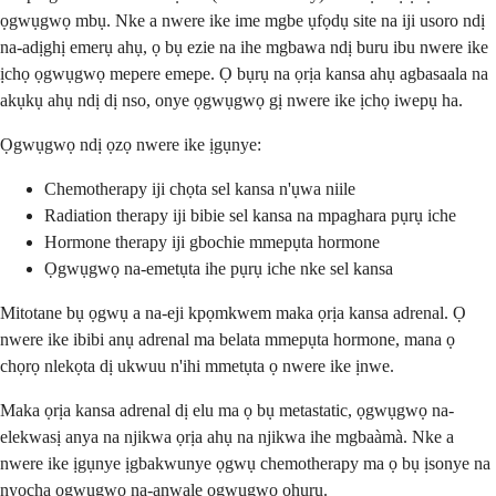
ọgwụgwọ mbụ. Nke a nwere ike ime mgbe ụfọdụ site na iji usoro ndị
na-adịghị emerụ ahụ, ọ bụ ezie na ihe mgbawa ndị buru ibu nwere ike
ịchọ ọgwụgwọ mepere emepe. Ọ bụrụ na ọrịa kansa ahụ agbasaala na
akụkụ ahụ ndị dị nso, onye ọgwụgwọ gị nwere ike ịchọ iwepụ ha.
Ọgwụgwọ ndị ọzọ nwere ike ịgụnye:
Chemotherapy iji chọta sel kansa n'ụwa niile
Radiation therapy iji bibie sel kansa na mpaghara pụrụ iche
Hormone therapy iji gbochie mmepụta hormone
Ọgwụgwọ na-emetụta ihe pụrụ iche nke sel kansa
Mitotane bụ ọgwụ a na-eji kpọmkwem maka ọrịa kansa adrenal. Ọ
nwere ike ibibi anụ adrenal ma belata mmepụta hormone, mana ọ
chọrọ nlekọta dị ukwuu n'ihi mmetụta ọ nwere ike ịnwe.
Maka ọrịa kansa adrenal dị elu ma ọ bụ metastatic, ọgwụgwọ na-
elekwasị anya na njikwa ọrịa ahụ na njikwa ihe mgbaàmà. Nke a
nwere ike ịgụnye ịgbakwunye ọgwụ chemotherapy ma ọ bụ ịsonye na
nyocha ọgwụgwọ na-anwale ọgwụgwọ ọhụrụ.