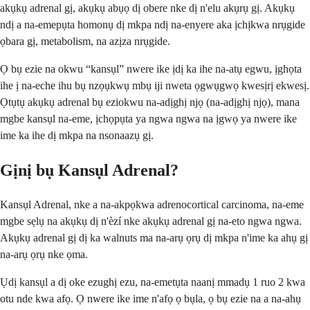
akụkụ adrenal gị, akụkụ abụọ dị obere nke dị n'elu akụrụ gị. Akụkụ
ndị a na-emepụta homonụ dị mkpa ndị na-enyere aka ịchịkwa nrụgide
ọbara gị, metabolism, na azịza nrụgide.
Ọ bụ ezie na okwu “kansụl” nwere ike ịdị ka ihe na-atụ egwu, ịghọta
ihe ị na-eche ihu bụ nzọụkwụ mbụ iji nweta ọgwụgwọ kwesịrị ekwesị.
Ọtụtụ akụkụ adrenal bụ eziokwu na-adịghị njọ (na-adịghị njọ), mana
mgbe kansụl na-eme, ịchọpụta ya ngwa ngwa na ịgwọ ya nwere ike
ime ka ihe dị mkpa na nsonaazụ gị.
Gịnị bụ Kansụl Adrenal?
Kansụl Adrenal, nke a na-akpọkwa adrenocortical carcinoma, na-eme
mgbe sẹlụ na akụkụ dị n'èzí nke akụkụ adrenal gị na-eto ngwa ngwa.
Akụkụ adrenal gị dị ka walnuts ma na-arụ ọrụ dị mkpa n'ime ka ahụ gị
na-arụ ọrụ nke ọma.
Ụdị kansụl a dị oke ezughị ezu, na-emetụta naanị mmadụ 1 ruo 2 kwa
otu nde kwa afọ. Ọ nwere ike ime n'afọ ọ bụla, ọ bụ ezie na a na-ahụ