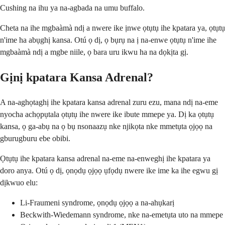
Cushing na ihu ya na-agbada na umu buffalo.
Cheta na ihe mgbaàmà ndị a nwere ike ịnwe ọtụtụ ihe kpatara ya, ọtụtụ
n'ime ha abụghị kansa. Otú ọ dị, ọ bụrụ na ị na-enwe ọtụtụ n'ime ihe
mgbaàmà ndị a mgbe niile, ọ bara uru ikwu ha na dọkịta gị.
Gịnị kpatara Kansa Adrenal?
A na-aghọtaghị ihe kpatara kansa adrenal zuru ezu, mana ndị na-eme
nyocha achọpụtala ọtụtụ ihe nwere ike ibute mmepe ya. Dị ka ọtụtụ
kansa, ọ ga-abụ na ọ bụ nsonaazụ nke njikọta nke mmetụta ọjọọ na
gburugburu ebe obibi.
Ọtụtụ ihe kpatara kansa adrenal na-eme na-enweghị ihe kpatara ya
doro anya. Otú ọ dị, ọnọdụ ọjọọ ụfọdụ nwere ike ime ka ihe egwu gị
dịkwuo elu:
Li-Fraumeni syndrome, ọnọdụ ọjọọ a na-ahụkarị
Beckwith-Wiedemann syndrome, nke na-emetụta uto na mmepe