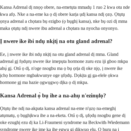
Kansa Adrenal dị nnọọ obere, na-emetụta mmadụ 1 ruo 2 kwa otu nde
kwa afọ. Nke a na-eme ka ọ dị obere karịa ụdị kansa ndị ọzọ. Ọtụtụ
ọnya adrenal a chọtara bụ ezigbo (ọ bụghị kansa), nke bụ ozi dị mma
maka ọtụtụ ndị nwere ibu adrenal a chọtara na nyocha onyonyo.
Ị nwere ike ibi ndụ nkịtị na otu gland adrenal?
Ee, ị nwere ike ibi ndụ nkịtị na otu gland adrenal dị mma. Gland
adrenal gị fọdụrụ nwere ike imepụta hormone zuru ezu iji gboo mkpa
ahụ́ gị. Otú ọ dị, n'oge nsogbu ma ọ bụ ọrịa dị oke njọ, ị nwere ike
ịchọ hormone mgbakwunye oge ụfọdụ. Dọkịta gị ga-elele ọkwa
hormone gị ma hazie ọgwụgwọ dịka ọ dị mkpa.
Kansa Adrenal ọ̀ bụ ihe a na-ahụ n'ezinụlọ?
Ọtụtụ ihe ndị na-akpata kansa adrenal na-eme n'ụzọ na-emeghị
atụmatụ, ọ bụghịkwa ihe a na-eketa. Otú ọ dị, ụfọdụ nsogbu gene dị
oke ezughị ezu dị ka Li-Fraumeni syndrome na Beckwith-Wiedemann
syndrome nwere ike ime ka ihe egwu gị dịkwuo elu. Ọ bụrụ na ị