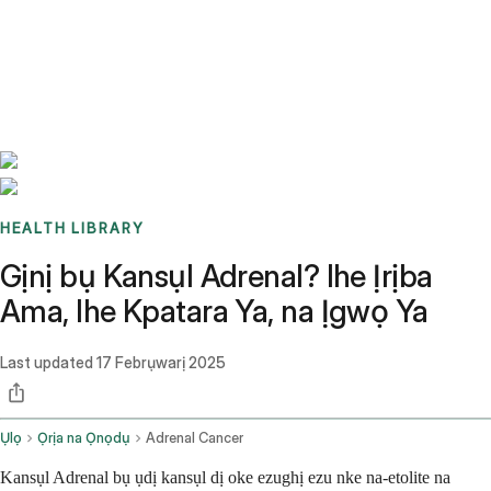
Benchmarks
Stories
FAQ
Sign up / Log in
HEALTH LIBRARY
Gịnị bụ Kansụl Adrenal? Ihe Ịrịba
Ama, Ihe Kpatara Ya, na Ịgwọ Ya
Last updated
17 Febrụwarị 2025
Ụlọ
Ọrịa na Ọnọdụ
Adrenal Cancer
Kansụl Adrenal bụ ụdị kansụl dị oke ezughị ezu nke na-etolite na