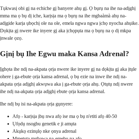
Tụkwasị obi gị na echiche gị banyere ahụ gị. Ọ bụrụ na ihe na-adịghị
mma ma ọ bụ dị iche, karịsịa ma ọ bụrụ na ihe mgbaàmà ahụ na-
adịgide karịa ụbọchị ole na ole, emela ngwa ngwa ịchọ nyocha ahụike.
Dọkịta gị nwere ike inyere gị aka ịchọpụta ma ọ bụrụ na ọ dị mkpa
ịnwale ọzọ.
Gịnị bụ Ihe Egwu maka Kansa Adrenal?
Ịghọta ihe ndị na-akpata ọrịa nwere ike inyere gị na dọkịta gị aka ịtụle
ohere ị ga-ebute ọrịa kansa adrenal, ọ bụ ezie na inwe ihe ndị na-
akpata ọrịa adịghị akwụwa aka ị ga-ebute ọrịa ahụ. Ọtụtụ ndị nwere
ihe ndị na-akpata ọrịa adịghị ebute ọrịa kansa adrenal.
Ihe ndị bụ isi na-akpata ọrịa gụnyere:
Afọ - karịsịa ịbụ nwa afọ ise ma ọ bụ n'etiti afọ 40-50
Ụfọdụ nsogbu genetik e ji amụta
Akụkọ ezinụlọ nke ọnya adrenal
Mmetụta mgbawa na-emebu na afọ