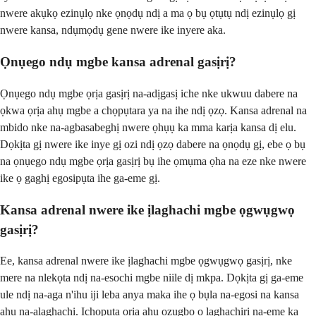
nwere akụkọ ezinụlọ nke ọnọdụ ndị a ma ọ bụ ọtụtụ ndị ezinụlọ gị
nwere kansa, ndụmọdụ gene nwere ike inyere aka.
Ọnụego ndụ mgbe kansa adrenal gasịrị?
Ọnụego ndụ mgbe ọrịa gasịrị na-adịgasị iche nke ukwuu dabere na
ọkwa ọrịa ahụ mgbe a chọpụtara ya na ihe ndị ọzọ. Kansa adrenal na
mbido nke na-agbasabeghị nwere ọhụụ ka mma karịa kansa dị elu.
Dọkịta gị nwere ike inye gị ozi ndị ọzọ dabere na ọnọdụ gị, ebe ọ bụ
na ọnụego ndụ mgbe ọrịa gasịrị bụ ihe ọmụma ọha na eze nke nwere
ike ọ gaghị egosipụta ihe ga-eme gị.
Kansa adrenal nwere ike ịlaghachi mgbe ọgwụgwọ
gasịrị?
Ee, kansa adrenal nwere ike ịlaghachi mgbe ọgwụgwọ gasịrị, nke
mere na nlekọta ndị na-esochi mgbe niile dị mkpa. Dọkịta gị ga-eme
ule ndị na-aga n'ihu iji leba anya maka ihe ọ bụla na-egosi na kansa
ahụ na-alaghachi. Ịchọpụta ọrịa ahụ ozugbo ọ laghachiri na-eme ka