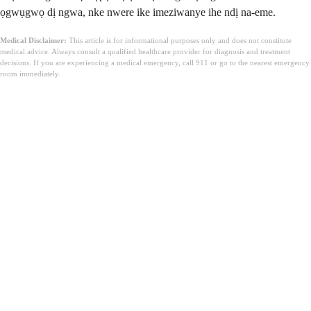
ọgwụgwọ dị ngwa, nke nwere ike imeziwanye ihe ndị na-eme.
Medical Disclaimer:
This article is for informational purposes only and does not constitute
medical advice. Always consult a qualified healthcare provider for diagnosis and treatment
decisions. If you are experiencing a medical emergency, call 911 or go to the nearest emergency
room immediately.