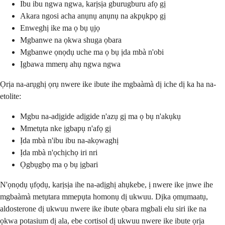
Ibu ibu ngwa ngwa, karịsịa gburugburu afọ gị
Akara ngosi acha anụnụ anụnụ na akpụkpọ gị
Enweghị ike ma ọ bụ ụjọ
Mgbanwe na ọkwa shuga ọbara
Mgbanwe ọnọdụ uche ma ọ bụ ịda mbà n'obi
Ịgbawa mmerụ ahụ ngwa ngwa
Ọrịa na-arụghị ọrụ nwere ike ibute ihe mgbaàmà dị iche dị ka ha na-
etolite:
Mgbu na-adịgide adịgide n'azụ gị ma ọ bụ n'akụkụ
Mmetụta nke ịgbapụ n'afọ gị
Ịda mbà n'ibu ibu na-akọwaghị
Ịda mbà n'ọchịchọ iri nri
Ọgbụgbọ ma ọ bụ ịgbari
N'ọnọdụ ụfọdụ, karịsịa ihe na-adịghị ahụkebe, ị nwere ike ịnwe ihe
mgbaàmà metụtara mmepụta homonụ dị ukwuu. Dịka ọmụmaatụ,
aldosterone dị ukwuu nwere ike ibute ọbara mgbali elu siri ike na
ọkwa potasium dị ala, ebe cortisol dị ukwuu nwere ike ibute ọrịa