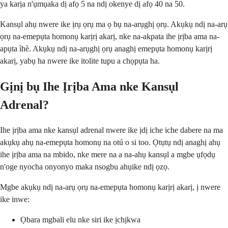
ya karịa n'ụmụaka dị afọ 5 na ndị okenye dị afọ 40 na 50.
Kansụl ahụ nwere ike ịrụ ọrụ ma ọ bụ na-arụghị ọrụ. Akụkụ ndị na-arụ
ọrụ na-emepụta homonụ karịrị akarị, nke na-akpata ihe ịrịba ama na-
apụta ìhè. Akụkụ ndị na-arụghị ọrụ anaghị emepụta homonụ karịrị
akarị, yabụ ha nwere ike itolite tupu a chọpụta ha.
Gịnị bụ Ihe Ịrịba Ama nke Kansụl
Adrenal?
Ihe ịrịba ama nke kansụl adrenal nwere ike ịdị iche iche dabere na ma
akụkụ ahụ na-emepụta homonụ na otú o si too. Ọtụtụ ndị anaghị ahụ
ihe ịrịba ama na mbido, nke mere na a na-ahụ kansụl a mgbe ụfọdụ
n'oge nyocha onyonyo maka nsogbu ahụike ndị ọzọ.
Mgbe akụkụ ndị na-arụ ọrụ na-emepụta homonụ karịrị akarị, ị nwere
ike inwe:
Ọbara mgbali elu nke siri ike ịchịkwa