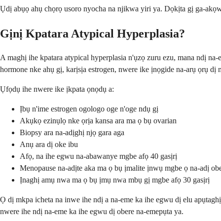
Ụdị abụọ ahụ chọrọ usoro nyocha na njikwa yiri ya. Dọkịta gị ga-akọw
Gịnị Kpatara Atypical Hyperplasia?
A maghị ihe kpatara atypical hyperplasia n'ụzọ zuru ezu, mana ndị 
hormone nke ahụ gị, karịsịa estrogen, nwere ike ịnọgide na-arụ ọrụ dị
Ụfọdụ ihe nwere ike ịkpata ọnọdụ a:
Ịbụ n'ime estrogen ogologo oge n'oge ndụ gị
Akụkọ ezinụlọ nke ọrịa kansa ara ma ọ bụ ovarian
Biopsy ara na-adịghị njọ gara aga
Anụ ara dị oke ibu
Afọ, na ihe egwu na-abawanye mgbe afọ 40 gasịrị
Menopause na-adịte aka ma ọ bụ ịmalite ịnwụ mgbe ọ na-adị ob
Ịnaghị amụ nwa ma ọ bụ ịmụ nwa mbụ gị mgbe afọ 30 gasịrị
Ọ dị mkpa icheta na inwe ihe ndị a na-eme ka ihe egwu dị elu apụtagh
nwere ihe ndị na-eme ka ihe egwu dị obere na-emepụta ya.