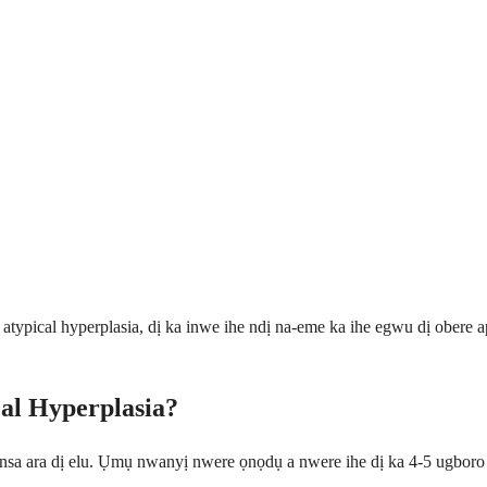
atypical hyperplasia, dị ka inwe ihe ndị na-eme ka ihe egwu dị obere ap
cal Hyperplasia?
kansa ara dị elu. Ụmụ nwanyị nwere ọnọdụ a nwere ihe dị ka 4-5 ugboro