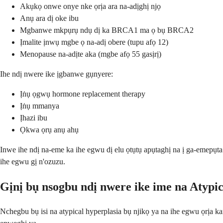
Akụkọ onwe onye nke ọrịa ara na-adịghị njọ
Anụ ara dị oke ibu
Mgbanwe mkpụrụ ndụ dị ka BRCA1 ma ọ bụ BRCA2
Ịmalite ịnwụ mgbe ọ na-adị obere (tupu afọ 12)
Menopause na-adịte aka (mgbe afọ 55 gasịrị)
Ihe ndị nwere ike ịgbanwe gụnyere:
Ịṅụ ọgwụ hormone replacement therapy
Ịṅụ mmanya
Ịhazi ibu
Ọkwa ọrụ anụ ahụ
Inwe ihe ndị na-eme ka ihe egwu dị elu ọtụtụ apụtaghị na ị ga-emepụta 
ihe egwu gị n'ozuzu.
Gịnị bụ nsogbu ndị nwere ike ime na Atypi
Nchegbu bụ isi na atypical hyperplasia bụ njikọ ya na ihe egwu ọrịa 