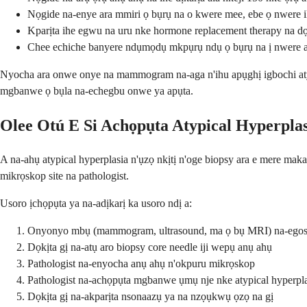
Nọgide na-enye ara mmiri ọ bụrụ na o kwere mee, ebe ọ nwere ik
Kparịta ihe egwu na uru nke hormone replacement therapy na dọ
Chee echiche banyere ndụmọdụ mkpụrụ ndụ ọ bụrụ na ị nwere ak
Nyocha ara onwe onye na mammogram na-aga n'ihu apụghị igbochi aty
mgbanwe ọ bụla na-echegbu onwe ya apụta.
Olee Otú E Si Achọpụta Atypical Hyperpla
A na-ahụ atypical hyperplasia n'ụzọ nkịtị n'oge biopsy ara e mere ma
mikrọskop site na pathologist.
Usoro ịchọpụta ya na-adịkarị ka usoro ndị a:
Onyonyo mbụ (mammogram, ultrasound, ma ọ bụ MRI) na-egos
Dọkịta gị na-atụ aro biopsy core needle iji wepụ anụ ahụ
Pathologist na-enyocha anụ ahụ n'okpuru mikrọskop
Pathologist na-achọpụta mgbanwe ụmụ nje nke atypical hyperpla
Dọkịta gị na-akparịta nsonaazụ ya na nzọụkwụ ọzọ na gị