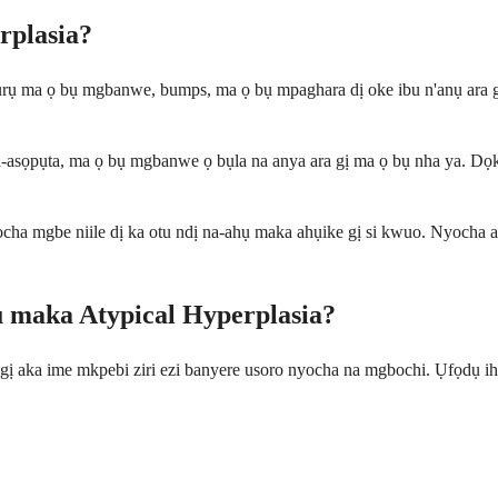
rplasia?
ọhụrụ ma ọ bụ mgbanwe, bumps, ma ọ bụ mpaghara dị oke ibu n'anụ ara
a-asọpụta, ma ọ bụ mgbanwe ọ bụla na anya ara gị ma ọ bụ nha ya. Dọk
yocha mgbe niile dị ka otu ndị na-ahụ maka ahụike gị si kwuo. Nyocha 
u maka Atypical Hyperplasia?
a gị aka ime mkpebi ziri ezi banyere usoro nyocha na mgbochi. Ụfọdụ i