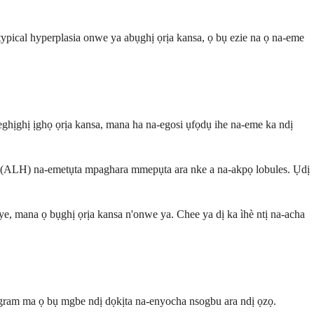
pical hyperplasia onwe ya abụghị ọrịa kansa, ọ bụ ezie na ọ na-eme
ghịghị ịghọ ọrịa kansa, mana ha na-egosi ụfọdụ ihe na-eme ka ndị
sia (ALH) na-emetụta mpaghara mmepụta ara nke a na-akpọ lobules. Ụdị
e, mana ọ bụghị ọrịa kansa n'onwe ya. Chee ya dị ka ìhè ntị na-acha
gram ma ọ bụ mgbe ndị dọkịta na-enyocha nsogbu ara ndị ọzọ.