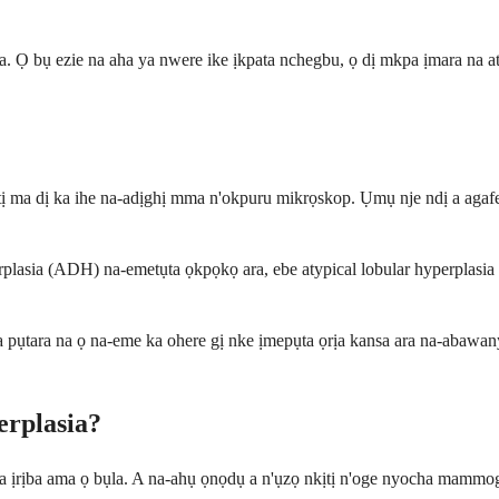
Ọ bụ ezie na aha ya nwere ike ịkpata nchegbu, ọ dị mkpa ịmara na aty
ị ma dị ka ihe na-adịghị mma n'okpuru mikrọskop. Ụmụ nje ndị a agafe
perplasia (ADH) na-emetụta ọkpọkọ ara, ebe atypical lobular hyperpla
 pụtara na ọ na-eme ka ohere gị nke ịmepụta ọrịa kansa ara na-abawany
erplasia?
a ịrịba ama ọ bụla. A na-ahụ ọnọdụ a n'ụzọ nkịtị n'oge nyocha mammo