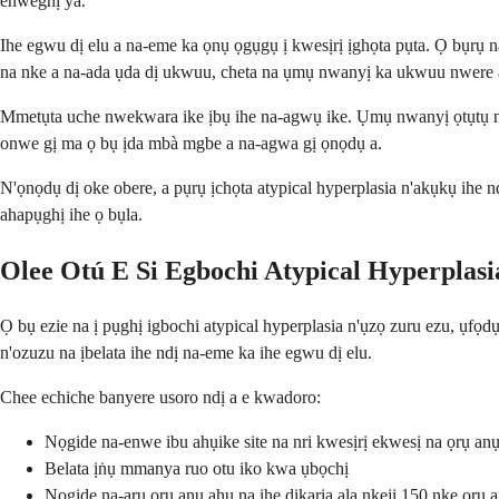
enweghị ya.
Ihe egwu dị elu a na-eme ka ọnụ ọgụgụ ị kwesịrị ịghọta pụta. Ọ bụrụ n
na nke a na-ada ụda dị ukwuu, cheta na ụmụ nwanyị ka ukwuu nwere at
Mmetụta uche nwekwara ike ịbụ ihe na-agwụ ike. Ụmụ nwanyị ọtụtụ na-
onwe gị ma ọ bụ ịda mbà mgbe a na-agwa gị ọnọdụ a.
N'ọnọdụ dị oke obere, a pụrụ ịchọta atypical hyperplasia n'akụkụ ihe n
ahapụghị ihe ọ bụla.
Olee Otú E Si Egbochi Atypical Hyperplasi
Ọ bụ ezie na ị pụghị igbochi atypical hyperplasia n'ụzọ zuru ezu, ụfọ
n'ozuzu na ịbelata ihe ndị na-eme ka ihe egwu dị elu.
Chee echiche banyere usoro ndị a e kwadoro:
Nọgide na-enwe ibu ahụike site na nri kwesịrị ekwesị na ọrụ an
Belata ịṅụ mmanya ruo otu iko kwa ụbọchị
Nọgide na-arụ ọrụ anụ ahụ na ihe dịkarịa ala nkeji 150 nke ọrụ 