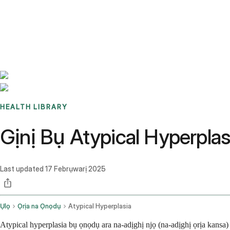
Benchmarks
Stories
FAQ
Sign up / Log in
HEALTH LIBRARY
Gịnị Bụ Atypical Hyperplas
Last updated
17 Febrụwarị 2025
Ụlọ
Ọrịa na Ọnọdụ
Atypical Hyperplasia
Atypical hyperplasia bụ ọnọdụ ara na-adịghị njọ (na-adịghị ọrịa kansa