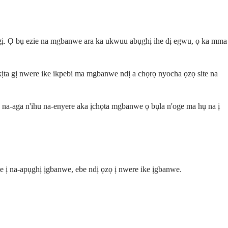
 gị. Ọ bụ ezie na mgbanwe ara ka ukwuu abụghị ihe dị egwu, ọ ka mma
ịta gị nwere ike ikpebi ma mgbanwe ndị a chọrọ nyocha ọzọ site na
a na-aga n'ihu na-enyere aka ịchọta mgbanwe ọ bụla n'oge ma hụ na ị
he ị na-apụghị ịgbanwe, ebe ndị ọzọ ị nwere ike ịgbanwe.