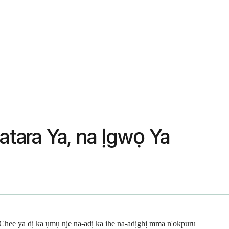
atara Ya, na Ịgwọ Ya
. Chee ya dị ka ụmụ nje na-adị ka ihe na-adịghị mma n'okpuru