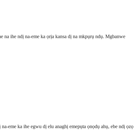
ne na ihe ndị na-eme ka ọrịa kansa dị na mkpụrụ ndụ. Mgbanwe
dị na-eme ka ihe egwu dị elu anaghị emepụta ọnọdụ ahụ, ebe ndị ọzọ