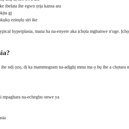
e ibelata ihe egwu ọrịa kansa ara
kịta gị
ụkọ ezinụlọ siri ike
pical hyperplasia, mana ha na-enyere aka ịchọta mgbanwe n'oge. Ịc
sia?
ka ihe ndị ọzọ, dị ka mammogram na-adịghị mma ma ọ bụ ihe a chọtara 
i mpaghara na-echegbu onwe ya
sia