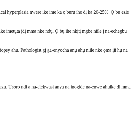
ical hyperplasia nwere ike ime ka ọ bụrụ ihe dị ka 20-25%. Ọ bụ ezie
e imetụta ịdị mma nke ndụ. Ọ bụ ihe nkịtị mgbe niile ị na-echegbu
iopsy ahụ. Pathologist gị ga-enyocha anụ ahụ niile nke ọma iji hụ na
'ozuzu. Usoro ndị a na-elekwasị anya na ịnọgide na-enwe ahụike dị mma