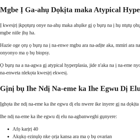
Mgbe Ị Ga-ahụ Dọkịta maka Atypical Hype
Ị kwesịrị ịkpọtụrụ onye na-ahụ maka ahụike gị ọ bụrụ na ị hụ ntụtụ 
mgbe niile ịhụ ha.
Hazie oge ọrụ ọ bụrụ na ị na-enwe mgbu ara na-adịte aka, mmiri ara n
onyonyo ma ọ bụ biopsy.
Ọ bụrụ na a na-agwa gị atypical hyperplasia, jide n'aka na ị na-eme n
na-enweta nlekọta kwesịrị ekwesị.
Gịnị bụ Ihe Ndị Na-eme ka Ihe Egwu Dị El
Ịghọta ihe ndị na-eme ka ihe egwu dị elu nwere ike inyere gị na dọkịt
Ihe ndị na-eme ka ihe egwu dị elu na-agbanweghi gụnyere:
Afọ karịrị 40
Akụkọ ezinụlọ nke ọrịa kansa ara ma ọ bụ ovarian