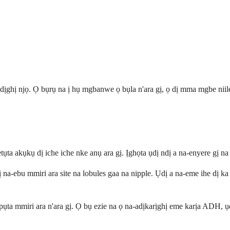
dịghị njọ. Ọ bụrụ na ị hụ mgbanwe ọ bụla n'ara gị, ọ dị mma mgbe niil
etụta akụkụ dị iche iche nke anụ ara gị. Ịghọta ụdị ndị a na-enyere gị 
 na-ebu mmiri ara site na lobules gaa na nipple. Ụdị a na-eme ihe dị 
ụta mmiri ara n'ara gị. Ọ bụ ezie na ọ na-adịkarịghị eme karịa ADH, ụ