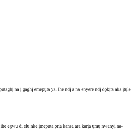
ụtaghị na ị gaghị emepụta ya. Ihe ndị a na-enyere ndị dọkịta aka ịtụle
 ihe egwu dị elu nke ịmepụta ọrịa kansa ara karịa ụmụ nwanyị na-