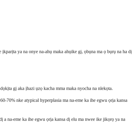
e ịkparịta ya na onye na-ahụ maka ahụike gị, ọbụna ma ọ bụrụ na ha dị
na dọkịta gị aka ịhazi ụzọ kacha mma maka nyocha na nlekọta.
ka 60-70% nke atypical hyperplasia ma na-eme ka ihe egwu ọrịa kansa
dị a na-eme ka ihe egwu ọrịa kansa dị elu ma nwee ike jikọrọ ya na