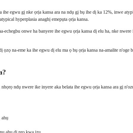
a ihe egwu gị nke ọrịa kansa ara na ndụ gị bụ ihe dị ka 12%, inwe atyp
ypical hyperplasia anaghị emepụta ọrịa kansa.
echegbu onwe ha banyere ihe egwu ọrịa kansa dị elu ha, nke nwere ik
dị ọzọ na-eme ka ihe egwu dị elu ma ọ bụ ọrịa kansa na-amalite n'oge b
a?
dụ nhọrọ ndụ nwere ike inyere aka belata ihe egwu ọrịa kansa ara gị n
ụ ahụ
anụ ahụ dị nro kwa izu