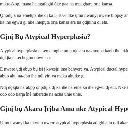
mikrọskop, mana ha agafeghị ókè gaa na mpaghara ọrịa kansa.
Ọnọdụ a na-emetụta ihe dị ka 5-10% nke ụmụ nwanyị nwere biopsy ara. 
ka ihe egwu gị nke ịmepụta ọrịa kansa ara na ọdịnihu dị elu.
Gịnị Bụ Atypical Hyperplasia?
Atypical hyperplasia na-eme mgbe ụmụ nje ara na-amụba karịa ihe nkịt
dọkịta na-echegbu onwe ha.
E nwere ụdị abụọ bụ isi ị kwesịrị ịma banyere ya. Atypical ductal hy
abụọ ahụ na-ebu ihe ndị yiri ya maka ahụike gị.
Ndị dọkịta na-akpọ ọnọdụ a dị ka ihe na-eme ka ihe egwu dị elu. Nke a
odo odo karịa ìhè mberede na-acha uhie uhie.
Gịnị bụ Akara Ịrịba Ama nke Atypical Hyp
Ụmụ nwanyị ka ukwuu nwere atypical hyperplasia adịghị ahụ ụdị akar