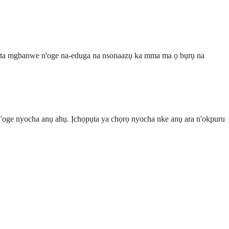
họta mgbanwe n'oge na-eduga na nsonaazụ ka mma ma ọ bụrụ na
n'oge nyocha anụ ahụ. Ịchọpụta ya chọrọ nyocha nke anụ ara n'okpuru