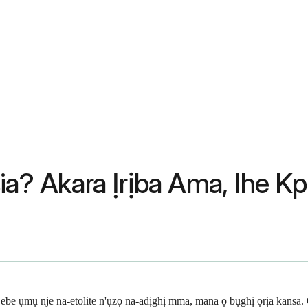
ia? Akara Ịrịba Ama, Ihe Kp
) ebe ụmụ nje na-etolite n'ụzọ na-adịghị mma, mana ọ bụghị ọrịa kansa