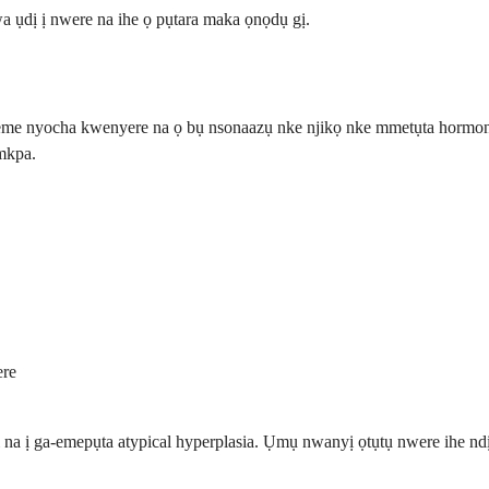
a ụdị ị nwere na ihe ọ pụtara maka ọnọdụ gị.
na-eme nyocha kwenyere na ọ bụ nsonaazụ nke njikọ nke mmetụta hormo
 mkpa.
ere
ị na ị ga-emepụta atypical hyperplasia. Ụmụ nwanyị ọtụtụ nwere ihe n