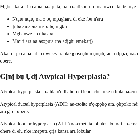
Mgbe akara ịrịba ama na-apụta, ha na-adịkarị nro ma nwee ike ịgụnye:
Ntụtụ ntụtụ ma ọ bụ mpaghara dị oke ibu n'ara
Ịrịba ama ara ma ọ bụ mgbu
Mgbanwe na nha ara
Mmiri ara na-asọpụta (na-adịghị emekarị)
Akara ịrịba ama ndị a nwekwara ike ịgosi ọtụtụ ọnọdụ ara ndị ọzọ na-a
obere.
Gịnị bụ Ụdị Atypical Hyperplasia?
Atypical hyperplasia na-abịa n'ụdị abụọ dị iche iche, nke ọ bụla na-em
Atypical ductal hyperplasia (ADH) na-etolite n'ọkpọkọ ara, ọkpọkọ ndị
ara gị dị obere.
Atypical lobular hyperplasia (ALH) na-emetụta lobules, bụ ndị na-emep
ohere dị elu nke ịmepụta ọrịa kansa ara lobular.