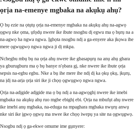
ọrịa na-emenye mgbaka na akụkụ ahụ?
Ọ bụ ezie na ọtụtụ ọrịa na-emenye mgbaka na akụkụ ahụ na-agwọ
ọgwụ nke ọma, ụfọdụ nwere ike ibute nsogbu dị egwu ma ọ bụrụ na a
na-agwọ ha ngwa ngwa. Ịghọta nsogbu ndị a ga-enyere aka ịkọwa ihe
mere ọgwụgwọ ngwa ngwa ji dị mkpa.
Nchegbu mbụ bụ na ọrịa ahụ nwere ike gbasapụrụ na anụ ahụ gbara
ya gburugburu ma ọ bụ banye n'ọbara gị, nke nwere ike ibute ọrịa
sepsis na-egbu egbu. Nke a bụ ihe mere ihe ndị dị ka ọkụ ọkụ, ịkụrụ,
na ịdị na-arịa ọrịa siri ike ji chọọ ọgwụgwọ ngwa ngwa.
Ọrịa na-adịgide adịgide ma ọ bụ ndị a na-agwọghị nwere ike imebi
mgbaka na akụkụ ahụ ruo mgbe ebighị ebi. Ọrịa na mbufụt ahụ nwere
ike imebi anụ mgbaka, na-eduga na mpaghara mgbaka nwụrụ anwụ
nke siri ike ịgwọ ọgwụ ma nwee ike chọọ iwepụ ya site na ọgwụgwọ.
Nsogbu ndị ọ ga-ekwe omume ime gụnyere: