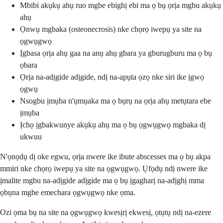
Mbibi akụkụ ahụ ruo mgbe ebighị ebi ma ọ bụ ọrịa mgbu akụkụ
ahụ
Ọnwụ mgbaka (osteonecrosis) nke chọrọ iwepụ ya site na
ọgwụgwọ
Ịgbasa ọrịa ahụ gaa na anụ ahụ gbara ya gburugburu ma ọ bụ
ọbara
Ọrịa na-adịgide adịgide, ndị na-apụta ọzọ nke siri ike ịgwọ
ọgwụ
Nsogbu ịmụba n'ụmụaka ma ọ bụrụ na ọrịa ahụ metụtara ebe
ịmụba
Ịchọ ịgbakwunye akụkụ ahụ ma ọ bụ ọgwụgwọ mgbaka dị
ukwuu
N'ọnọdụ dị oke egwu, ọrịa nwere ike ibute abscesses ma ọ bụ akpa
mmiri nke chọrọ iwepụ ya site na ọgwụgwọ. Ụfọdụ ndị nwere ike
ịmalite mgbu na-adịgide adịgide ma ọ bụ ịgagharị na-adịghị mma
ọbụna mgbe emechara ọgwụgwọ nke ọma.
Ozi ọma bụ na site na ọgwụgwọ kwesịrị ekwesị, ọtụtụ ndị na-ezere