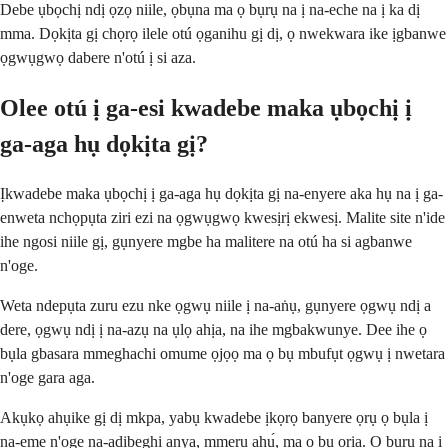
Debe ụbọchị ndị ọzọ niile, ọbụna ma ọ bụrụ na ị na-eche na ị ka dị
mma. Dọkịta gị chọrọ ilele otú ọganihu gị dị, ọ nwekwara ike ịgbanwe
ọgwụgwọ dabere n'otú ị si aza.
Olee otú ị ga-esi kwadebe maka ụbọchị ị
ga-aga hụ dọkịta gị?
Ịkwadebe maka ụbọchị ị ga-aga hụ dọkịta gị na-enyere aka hụ na ị ga-
enweta nchọpụta ziri ezi na ọgwụgwọ kwesịrị ekwesị. Malite site n'ide
ihe ngosi niile gị, gụnyere mgbe ha malitere na otú ha si agbanwe
n'oge.
Weta ndepụta zuru ezu nke ọgwụ niile ị na-aṅụ, gụnyere ọgwụ ndị a
dere, ọgwụ ndị ị na-azụ na ụlọ ahịa, na ihe mgbakwunye. Dee ihe ọ
bụla gbasara mmeghachi omume ọjọọ ma ọ bụ mbufụt ọgwụ ị nwetara
n'oge gara aga.
Akụkọ ahụike gị dị mkpa, yabụ kwadebe ịkọrọ banyere ọrụ ọ bụla ị
na-eme n'oge na-adịbeghị anya, mmerụ ahụ́, ma ọ bụ ọrịa. Ọ bụrụ na ị