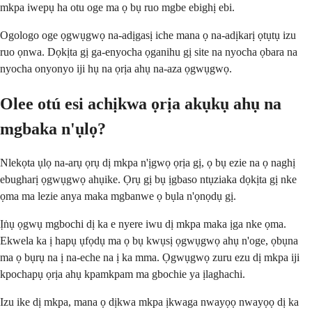
mkpa iwepụ ha otu oge ma ọ bụ ruo mgbe ebighị ebi.
Ogologo oge ọgwụgwọ na-adịgasị iche mana ọ na-adịkarị ọtụtụ izu
ruo ọnwa. Dọkịta gị ga-enyocha ọganihu gị site na nyocha ọbara na
nyocha onyonyo iji hụ na ọrịa ahụ na-aza ọgwụgwọ.
Olee otú esi achịkwa ọrịa akụkụ ahụ na
mgbaka n'ụlọ?
Nlekọta ụlọ na-arụ ọrụ dị mkpa n'ịgwọ ọrịa gị, ọ bụ ezie na ọ naghị
ebugharị ọgwụgwọ ahụike. Ọrụ gị bụ ịgbaso ntụziaka dọkịta gị nke
ọma ma lezie anya maka mgbanwe ọ bụla n'ọnọdụ gị.
Ịṅụ ọgwụ mgbochi dị ka e nyere iwu dị mkpa maka ịga nke ọma.
Ekwela ka ị hapụ ụfọdụ ma ọ bụ kwụsị ọgwụgwọ ahụ n'oge, ọbụna
ma ọ bụrụ na ị na-eche na ị ka mma. Ọgwụgwọ zuru ezu dị mkpa iji
kpochapụ ọrịa ahụ kpamkpam ma gbochie ya ịlaghachi.
Izu ike dị mkpa, mana ọ dịkwa mkpa ịkwaga nwayọọ nwayọọ dị ka