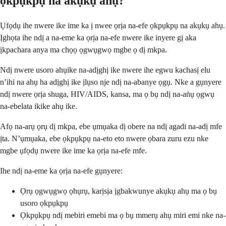
ọkpụkpụ na akụkụ ahụ?
Ụfọdụ ihe nwere ike ime ka ị nwee ọrịa na-efe ọkpụkpụ na akụkụ ahụ.
Ịghọta ihe ndị a na-eme ka ọrịa na-efe nwere ike inyere gị aka
ịkpachara anya ma chọọ ọgwụgwọ mgbe ọ dị mkpa.
Ndị nwere usoro ahụike na-adịghị ike nwere ihe egwu kachasị elu
n’ihi na ahụ ha adịghị ike ịlụso nje ndị na-abanye ọgụ. Nke a gụnyere
ndị nwere ọrịa shuga, HIV/AIDS, kansa, ma ọ bụ ndị na-aṅụ ọgwụ
na-ebelata ikike ahụ ike.
Afọ na-arụ ọrụ dị mkpa, ebe ụmụaka dị obere na ndị agadi na-adị mfe
ịta. N’ụmụaka, ebe ọkpụkpụ na-eto eto nwere ọbara zuru ezu nke
mgbe ụfọdụ nwere ike ime ka ọrịa na-efe mfe.
Ihe ndị na-eme ka ọrịa na-efe gụnyere:
Ọrụ ọgwụgwọ ọhụrụ, karịsịa ịgbakwunye akụkụ ahụ ma ọ bụ
usoro ọkpụkpụ
Ọkpụkpụ ndị mebiri emebi ma ọ bụ mmerụ ahụ miri emi nke na-