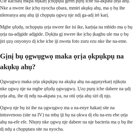
Ule kachasị mkpa bụkarị ịchọpụta germ pụrụ iche na-akpata ọrịa ahụ.
Nke a nwere ike ịchọ nyocha ọbara, mmiri akụkụ ahụ, ma ọ bụ ihe
nlereanya anụ ahụ iji chọpụta ọgwụ nje ndị ga-adị irè karị.
Mgbe ụfọdụ, nchọpụta ọrịa nwere ike isi ike, karịsịa na mbido ma ọ bụ
ọrịa na-adịgide adịgide. Dọkịta gị nwere ike ịchọ ịkagbu ule ma ọ bụ
jiri ụzọ onyonyo dị iche iche iji nweta foto zuru ezu nke ihe na-eme.
Gịnị bụ ọgwụgwọ maka ọrịa ọkpụkpụ na
akụkụ ahụ?
Ọgwụgwọ maka ọrịa ọkpụkpụ na akụkụ ahụ na-agụnyekarị njikọta
nke ọgwụ nje na mgbe ụfọdụ ọgwụgwọ. Ụzọ pụrụ iche dabere na ụdị
ọrịa ahụ, ihe dị ndụ na-akpata ya, na otú ọrịa ahụ siri dị njọ.
Ọgwụ nje bụ isi ihe na ọgwụgwọ ma a na-enye hakarị site na
intravenous (site na IV) na mbụ iji hụ na ọkwa dị elu na-eru ebe ọrịa
ahụ na-efe efe. Nhọrọ nke ọgwụ nje dabere na nje bacteria ma ọ bụ ihe
dị ndụ a chọpụtara site na nyocha.