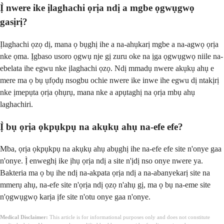
Ị̀ nwere ike ịlaghachi ọrịa ndị a mgbe ọgwụgwọ
gasịrị?
Ịlaghachi ọzọ dị, mana ọ bụghị ihe a na-ahụkarị mgbe a na-agwọ ọrịa
nke ọma. Ịgbaso usoro ọgwụ nje gị zuru oke na ịga ọgwụgwọ niile na-
ebelata ihe egwu nke ịlaghachi ọzọ. Ndị mmadụ nwere akụkụ ahụ e
mere ma ọ bụ ụfọdụ nsogbu ochie nwere ike inwe ihe egwu dị ntakịrị
nke ịmepụta ọrịa ọhụrụ, mana nke a apụtaghị na ọrịa mbụ ahụ
laghachiri.
Ị̀ bụ ọrịa ọkpụkpụ na akụkụ ahụ na-efe efe?
Mba, ọrịa ọkpụkpụ na akụkụ ahụ abụghị ihe na-efe efe site n'onye gaa
n'onye. Ị̀ enweghị ike ịhụ ọrịa ndị a site n'ịdị nso onye nwere ya.
Bakteria ma ọ bụ ihe ndị na-akpata ọrịa ndị a na-abanyekarị site na
mmerụ ahụ, na-efe site n'ọrịa ndị ọzọ n'ahụ gị, ma ọ bụ na-eme site
n'ọgwụgwọ karịa ịfe site n'otu onye gaa n'onye.
Medical Disclaimer:
This article is for informational purposes only and does not constitute