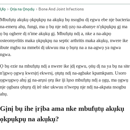
Ụlọ
Ọrịa na Ọnọdụ
Bone And Joint Infections
Mbufụtụ akụkụ ọkpụkpụ na akụkụ bụ nsogbu dị egwu ebe nje bacteria
na-emerụ ahụ, fungi, ma ọ bụ nje ndị ọzọ na-abanye n'ọkpụkpụ gị ma
ọ bụ oghere dị n'ime akụkụ gị. Mbufụtụ ndị a, nke a na-akpọ
osteomyelitis maka ọkpụkpụ na septic arthritis maka akụkụ, nwere ike
ibute mgbu na mmebi dị ukwuu ma ọ bụrụ na a na-agwọ ya ngwa
ngwa.
Ọ bụ ezie na mbufụtụ ndị a nwere ike ịdị egwu, ọṅụ dị na ya bụ na site
n'ịgwọ ọgwụ kwesịrị ekwesị, ọtụtụ ndị na-agbake kpamkpam. Usoro
ọgwụgwọ ahụ́ gị na-arụsi ọrụ ike iji lụso mbufụtụ ndị a ọgụ, ma ọgwụ
nje ọgbara ọhụrụ dị irè nke ukwuu n'iwepụ nje ndị na-akpata nsogbu
ahụ.
Gịnị bụ ihe ịrịba ama nke mbufụtụ akụkụ
ọkpụkpụ na akụkụ?