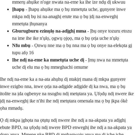
mmerụ ahụike n'oge nwata na-eme ka ihe ize ndụ dị ukwuu
Ịhapụ
- Ịhapụ ahụike ma ọ bụ mmetụta uche, gụnyere inwe
mkpa ndị bụ isi na-anaghị erute ma ọ bụ ịdị na-enweghị
mmetụta ịhụnanya
Gburugburu ezinụlọ na-adịghị mma
- Ịbụ onye tozuru etozu
na ime ihe ike n'ụlọ, ọgwụ ọjọọ, ma ọ bụ ọrịa uche n'ụlọ
Nfu mbụ
- Ọnwụ nne ma ọ bụ nna ma ọ bụ onye na-elekọta gị
tupu afọ 16
Ihe ndị na-eme ka mmetụta uche dị
- Ịmụ nwa na mmetụta
uche dị elu ma ọ bụ mmeghachi omume
Ihe ndị na-eme ka a na-ata ahụhụ dị ntakịrị mana dị mkpa gụnyere
inwe ezigbo nna, inwe ọrịa na-adịgide adịgide dị ka nwa, ma ọ bụ
itolite na ịda ogbenye na nsogbu ndị metụtara ya. Ụfọdụ ndị nwere ike
ịdị na-enweghị ike n'ihi ihe ndị metụtara omenala ma ọ bụ ịkpa ókè
ọha mmadụ.
Ọ dị mkpa ịghọta na ọtụtụ ndị nwere ihe ndị a na-akpata ya adịghị
ebute BPD, na ụfọdụ ndị nwere BPD enweghị ihe ndị a na-akpata ya
doro anya. Mmepe nke BPD dị mgbagwoju anya ma dị iche iche.