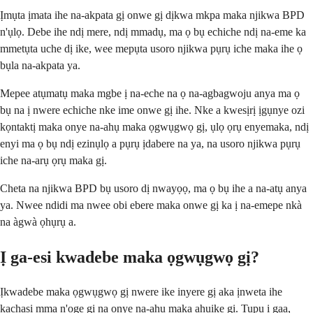
Ịmụta ịmata ihe na-akpata gị onwe gị dịkwa mkpa maka njikwa BPD
n'ụlọ. Debe ihe ndị mere, ndị mmadụ, ma ọ bụ echiche ndị na-eme ka
mmetụta uche dị ike, wee mepụta usoro njikwa pụrụ iche maka ihe ọ
bụla na-akpata ya.
Mepee atụmatụ maka mgbe ị na-eche na ọ na-agbagwoju anya ma ọ
bụ na ị nwere echiche nke ime onwe gị ihe. Nke a kwesịrị ịgụnye ozi
kọntaktị maka onye na-ahụ maka ọgwụgwọ gị, ụlọ ọrụ enyemaka, ndị
enyi ma ọ bụ ndị ezinụlọ a pụrụ ịdabere na ya, na usoro njikwa pụrụ
iche na-arụ ọrụ maka gị.
Cheta na njikwa BPD bụ usoro dị nwayọọ, ma ọ bụ ihe a na-atụ anya
ya. Nwee ndidi ma nwee obi ebere maka onwe gị ka ị na-emepe nkà
na àgwà ọhụrụ a.
Ị ga-esi kwadebe maka ọgwụgwọ gị?
Ịkwadebe maka ọgwụgwọ gị nwere ike inyere gị aka ịnweta ihe
kachasị mma n'oge gị na onye na-ahụ maka ahụike gị. Tupu ị gaa,