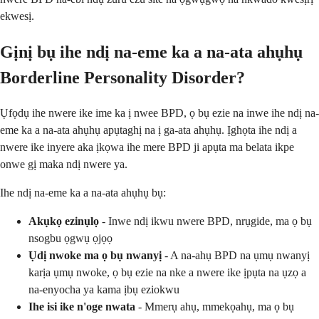
ekwesị.
Gịnị bụ ihe ndị na-eme ka a na-ata ahụhụ
Borderline Personality Disorder?
Ụfọdụ ihe nwere ike ime ka ị nwee BPD, ọ bụ ezie na inwe ihe ndị na-
eme ka a na-ata ahụhụ apụtaghị na ị ga-ata ahụhụ. Ịghọta ihe ndị a
nwere ike inyere aka ịkọwa ihe mere BPD ji apụta ma belata ikpe
onwe gị maka ndị nwere ya.
Ihe ndị na-eme ka a na-ata ahụhụ bụ:
Akụkọ ezinụlọ
- Inwe ndị ikwu nwere BPD, nrụgide, ma ọ bụ
nsogbu ọgwụ ọjọọ
Ụdị nwoke ma ọ bụ nwanyị
- A na-ahụ BPD na ụmụ nwanyị
karịa ụmụ nwoke, ọ bụ ezie na nke a nwere ike ịpụta na ụzọ a
na-enyocha ya kama ịbụ eziokwu
Ihe isi ike n'oge nwata
- Mmerụ ahụ, mmekọahụ, ma ọ bụ