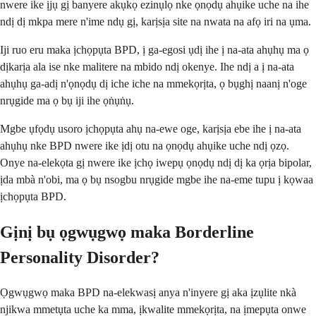
nwere ike ịjụ gị banyere akụkọ ezinụlọ nke ọnọdụ ahụike uche na ihe
ndị dị mkpa mere n'ime ndụ gị, karịsịa site na nwata na afọ iri na ụma.
Iji ruo eru maka ịchọpụta BPD, ị ga-egosi ụdị ihe ị na-ata ahụhụ ma ọ
dịkarịa ala ise nke malitere na mbido ndị okenye. Ihe ndị a ị na-ata
ahụhụ ga-adị n'ọnọdụ dị iche iche na mmekọrịta, ọ bụghị naanị n'oge
nrụgide ma ọ bụ iji ihe ọṅụṅụ.
Mgbe ụfọdụ usoro ịchọpụta ahụ na-ewe oge, karịsịa ebe ihe ị na-ata
ahụhụ nke BPD nwere ike ịdị otu na ọnọdụ ahụike uche ndị ọzọ.
Onye na-elekọta gị nwere ike ịchọ iwepụ ọnọdụ ndị dị ka ọrịa bipolar,
ịda mbà n'obi, ma ọ bụ nsogbu nrụgide mgbe ihe na-eme tupu ị kọwaa
ịchọpụta BPD.
Gịnị bụ ọgwụgwọ maka Borderline
Personality Disorder?
Ọgwụgwọ maka BPD na-elekwasị anya n'inyere gị aka ịzụlite nkà
njikwa mmetụta uche ka mma, ịkwalite mmekọrịta, na ịmepụta onwe