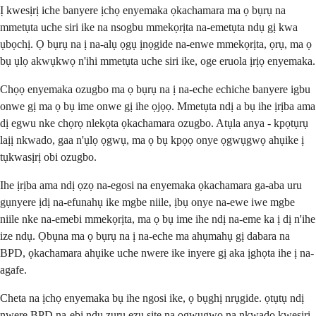
Ị kwesịrị iche banyere ịchọ enyemaka ọkachamara ma ọ bụrụ na
mmetụta uche siri ike na nsogbu mmekọrịta na-emetụta ndụ gị kwa
ụbọchị. Ọ bụrụ na ị na-alụ ọgụ ịnọgide na-enwe mmekọrịta, ọrụ, ma ọ
bụ ụlọ akwụkwọ n'ihi mmetụta uche siri ike, oge eruola ịrịọ enyemaka.
Chọọ enyemaka ozugbo ma ọ bụrụ na ị na-eche echiche banyere igbu
onwe gị ma ọ bụ ime onwe gị ihe ọjọọ. Mmetụta ndị a bụ ihe ịrịba ama
dị egwu nke chọrọ nlekọta ọkachamara ozugbo. Atụla anya - kpọtụrụ
laịị nkwado, gaa n'ụlọ ọgwụ, ma ọ bụ kpọọ onye ọgwụgwọ ahụike ị
tụkwasịrị obi ozugbo.
Ihe ịrịba ama ndị ọzọ na-egosi na enyemaka ọkachamara ga-aba uru
gụnyere ịdị na-efunahụ ike mgbe niile, ịbụ onye na-ewe iwe mgbe
niile nke na-emebi mmekọrịta, ma ọ bụ ime ihe ndị na-eme ka ị dị n'ihe
ize ndụ. Ọbụna ma ọ bụrụ na ị na-eche ma ahụmahụ gị dabara na
BPD, ọkachamara ahụike uche nwere ike inyere gị aka ịghọta ihe ị na-
agafe.
Cheta na ịchọ enyemaka bụ ihe ngosi ike, ọ bụghị nrụgide. ọtụtụ ndị
nwere BPD na-ebi ndụ zuru ezu site na ọgwụgwọ na nkwado kwesịrị