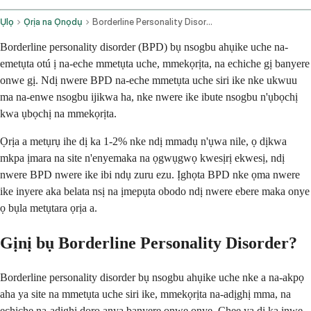
Ụlọ
Ọrịa na Ọnọdụ
Borderline Personality Disorder
Borderline personality disorder (BPD) bụ nsogbu ahụike uche na-
emetụta otú ị na-eche mmetụta uche, mmekọrịta, na echiche gị banyere
onwe gị. Ndị nwere BPD na-eche mmetụta uche siri ike nke ukwuu
ma na-enwe nsogbu ijikwa ha, nke nwere ike ibute nsogbu n'ụbọchị
kwa ụbọchị na mmekọrịta.
Ọrịa a metụrụ ihe dị ka 1-2% nke ndị mmadụ n'ụwa nile, ọ dịkwa
mkpa ịmara na site n'enyemaka na ọgwụgwọ kwesịrị ekwesị, ndị
nwere BPD nwere ike ibi ndụ zuru ezu. Ịghọta BPD nke ọma nwere
ike inyere aka belata nsị na ịmepụta obodo ndị nwere ebere maka onye
ọ bụla metụtara ọrịa a.
Gịnị bụ Borderline Personality Disorder?
Borderline personality disorder bụ nsogbu ahụike uche nke a na-akpọ
aha ya site na mmetụta uche siri ike, mmekọrịta na-adịghị mma, na
echiche na-adịghị doro anya banyere onwe onye. Chee ya dị ka inwe