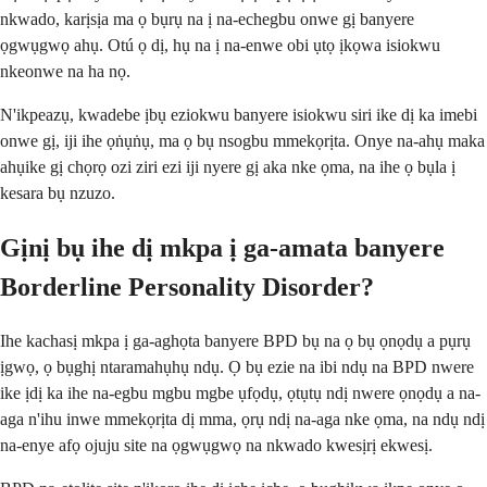
nkwado, karịsịa ma ọ bụrụ na ị na-echegbu onwe gị banyere
ọgwụgwọ ahụ. Otú ọ dị, hụ na ị na-enwe obi ụtọ ịkọwa isiokwu
nkeonwe na ha nọ.
N'ikpeazụ, kwadebe ịbụ eziokwu banyere isiokwu siri ike dị ka imebi
onwe gị, iji ihe ọṅụṅụ, ma ọ bụ nsogbu mmekọrịta. Onye na-ahụ maka
ahụike gị chọrọ ozi ziri ezi iji nyere gị aka nke ọma, na ihe ọ bụla ị
kesara bụ nzuzo.
Gịnị bụ ihe dị mkpa ị ga-amata banyere
Borderline Personality Disorder?
Ihe kachasị mkpa ị ga-aghọta banyere BPD bụ na ọ bụ ọnọdụ a pụrụ
ịgwọ, ọ bụghị ntaramahụhụ ndụ. Ọ bụ ezie na ibi ndụ na BPD nwere
ike ịdị ka ihe na-egbu mgbu mgbe ụfọdụ, ọtụtụ ndị nwere ọnọdụ a na-
aga n'ihu inwe mmekọrịta dị mma, ọrụ ndị na-aga nke ọma, na ndụ ndị
na-enye afọ ojuju site na ọgwụgwọ na nkwado kwesịrị ekwesị.