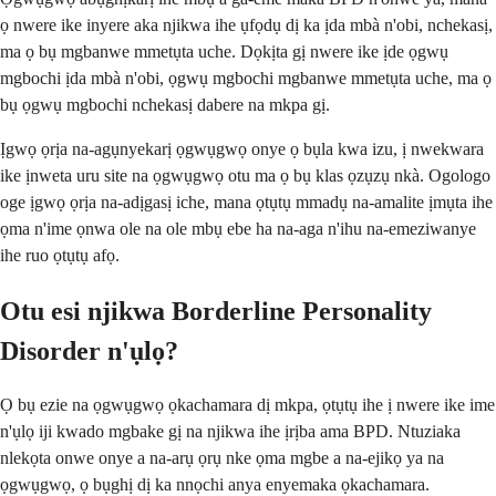
ọ nwere ike inyere aka njikwa ihe ụfọdụ dị ka ịda mbà n'obi, nchekasị,
ma ọ bụ mgbanwe mmetụta uche. Dọkịta gị nwere ike ịde ọgwụ
mgbochi ịda mbà n'obi, ọgwụ mgbochi mgbanwe mmetụta uche, ma ọ
bụ ọgwụ mgbochi nchekasị dabere na mkpa gị.
Ịgwọ ọrịa na-agụnyekarị ọgwụgwọ onye ọ bụla kwa izu, ị nwekwara
ike ịnweta uru site na ọgwụgwọ otu ma ọ bụ klas ọzụzụ nkà. Ogologo
oge ịgwọ ọrịa na-adịgasị iche, mana ọtụtụ mmadụ na-amalite ịmụta ihe
ọma n'ime ọnwa ole na ole mbụ ebe ha na-aga n'ihu na-emeziwanye
ihe ruo ọtụtụ afọ.
Otu esi njikwa Borderline Personality
Disorder n'ụlọ?
Ọ bụ ezie na ọgwụgwọ ọkachamara dị mkpa, ọtụtụ ihe ị nwere ike ime
n'ụlọ iji kwado mgbake gị na njikwa ihe ịrịba ama BPD. Ntuziaka
nlekọta onwe onye a na-arụ ọrụ nke ọma mgbe a na-ejikọ ya na
ọgwụgwọ, ọ bụghị dị ka nnọchi anya enyemaka ọkachamara.