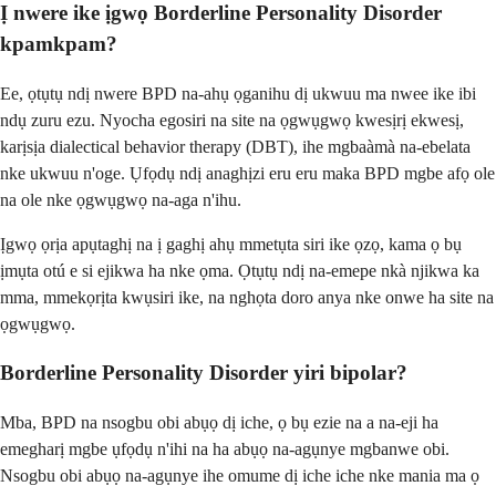
Ị nwere ike ịgwọ Borderline Personality Disorder
kpamkpam?
Ee, ọtụtụ ndị nwere BPD na-ahụ ọganihu dị ukwuu ma nwee ike ibi
ndụ zuru ezu. Nyocha egosiri na site na ọgwụgwọ kwesịrị ekwesị,
karịsịa dialectical behavior therapy (DBT), ihe mgbaàmà na-ebelata
nke ukwuu n'oge. Ụfọdụ ndị anaghịzi eru eru maka BPD mgbe afọ ole
na ole nke ọgwụgwọ na-aga n'ihu.
Ịgwọ ọrịa apụtaghị na ị gaghị ahụ mmetụta siri ike ọzọ, kama ọ bụ
ịmụta otú e si ejikwa ha nke ọma. Ọtụtụ ndị na-emepe nkà njikwa ka
mma, mmekọrịta kwụsiri ike, na nghọta doro anya nke onwe ha site na
ọgwụgwọ.
Borderline Personality Disorder yiri bipolar?
Mba, BPD na nsogbu obi abụọ dị iche, ọ bụ ezie na a na-eji ha
emegharị mgbe ụfọdụ n'ihi na ha abụọ na-agụnye mgbanwe obi.
Nsogbu obi abụọ na-agụnye ihe omume dị iche iche nke mania ma ọ