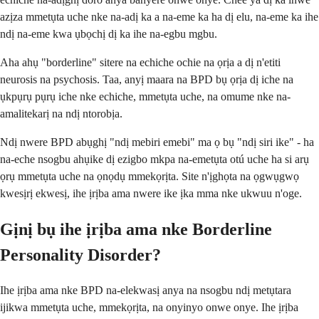
azịza mmetụta uche nke na-adị ka a na-eme ka ha dị elu, na-eme ka ihe
ndị na-eme kwa ụbọchị dị ka ihe na-egbu mgbu.
Aha ahụ "borderline" sitere na echiche ochie na ọrịa a dị n'etiti
neurosis na psychosis. Taa, anyị maara na BPD bụ ọrịa dị iche na
ụkpụrụ pụrụ iche nke echiche, mmetụta uche, na omume nke na-
amalitekarị na ndị ntorobịa.
Ndị nwere BPD abụghị "ndị mebiri emebi" ma ọ bụ "ndị siri ike" - ha
na-eche nsogbu ahụike dị ezigbo mkpa na-emetụta otú uche ha si arụ
ọrụ mmetụta uche na ọnọdụ mmekọrịta. Site n'ịghọta na ọgwụgwọ
kwesịrị ekwesị, ihe ịrịba ama nwere ike ịka mma nke ukwuu n'oge.
Gịnị bụ ihe ịrịba ama nke Borderline
Personality Disorder?
Ihe ịrịba ama nke BPD na-elekwasị anya na nsogbu ndị metụtara
ijikwa mmetụta uche, mmekọrịta, na onyinyo onwe onye. Ihe ịrịba