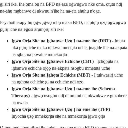
gị siri ike. Ihe ọma bụ na BPD na-aza ọgwụgwọ nke ọma, ọtụtụ ndị
na-ahụ mgbanwe dị ukwuu n'ihe ha na-ata ahụhụ n'oge.
Psychotherapy bụ ọgwụgwọ mbụ maka BPD, na ọtụtụ ụzọ ọgwụgwọ
pụrụ iche na-egosi arụmọrụ siri ike:
Ịgwọ Ọrịa Site na Ịgbanwe Ụzọ Ị na-eme ihe (DBT)
- Ịmụta
nkà pụrụ iche maka njikwa mmetụta uche, ịnagide ihe na-akpata
nsogbu, na ịkwalite mmekọrịta
Ịgwọ Ọrịa Site na Ịgbanwe Echiche (CBT)
- Ịchọpụta na
ịgbanwe echiche ọjọọ na-akpata nsogbu mmetụta uche
Ịgwọ Ọrịa Site na Ịghọta Echiche (MBT)
- Ị tụkwasịrị uche
na nghọta echiche gị na echiche ndị ọzọ
Ịgwọ Ọrịa Site na Ịgbanwe Ụzọ Ị na-eme ihe (Schema
Therapy)
- Ịgwọ nsogbu ndị dị omimi na okwukwe e guzobere
na nwata
Ịgwọ Ọrịa Site na Ịgbanwe Ụzọ Ị na-eme ihe (TFP)
-
Ịnyocha ụzọ mmekọrịta site na mmekọrịta ịgwọ ọrịa
Ọgwụgwọ abụghịkarị ihe mbụ a ga-eme maka BPD n'onwe ya, mana