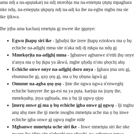
ama ndị a na-apụtakarị na ndị ntorobịa ma na-emetụta ọtụtụ mpaghara
nke ndụ, na-emepụta ụkpụrụ ndị na-adị ka ihe na-egbu mgbu ma sie
ike ijikwa.
Ihe ịrịba ama kachasị emetụta gị nwere ike ịgụnye:
Egwu ịhapụ siri ike
- Ịgbalịsi ike izere ịhapụ eziokwu ma ọ bụ
echiche na-adịghị mma site n'aka ndị dị mkpa na ndụ gị
Mmekọrịta na-adịghị mma
- Ịgbanwe agbanwe n'etiti ịhụ onye
n'anya ma ọ bụ ịkpa ya ákwá, mgbe ụfọdụ n'otu ụbọchị ahụ
Echiche onwe onye na-adịghị doro anya
- Ịghara ịma uru gị,
ebumnuche gị, ụzọ ọrụ gị, ma ọ bụ ọbụna àgwà gị
Omume na-agba ọsọ ọsọ
- Ịme ihe ngwa ngwa n'enweghị
echiche banyere ihe ga-esi na ya pụta, karịsịa na ịzụrụ ihe,
mmekọahụ, ịnya ụgbọala, ma ọ bụ iji ọgwụ ọjọọ
Ịmerụ onwe gị ma ọ bụ echiche ịgba onwe gị ọgwụ
- Iji mgbu
anụ ahụ mee ihe iji merie nsogbu mmetụta uche ma ọ bụ inwe
echiche ịgba onwe gị ọgwụ mgbe niile
Mgbanwe mmetụta uche siri ike
- Inwe mmetụta siri ike nke
nwere ike ịdịru site n'ụbọchị ruo ụbọchị, na-agbanwe ngwa