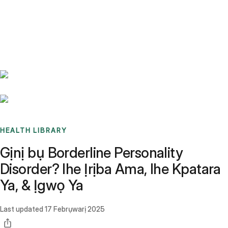
Benchmarks
Stories
FAQ
Sign up / Log in
HEALTH LIBRARY
Gịnị bụ Borderline Personality
Disorder? Ihe Ịrịba Ama, Ihe Kpatara
Ya, & Ịgwọ Ya
Last updated
17 Febrụwarị 2025