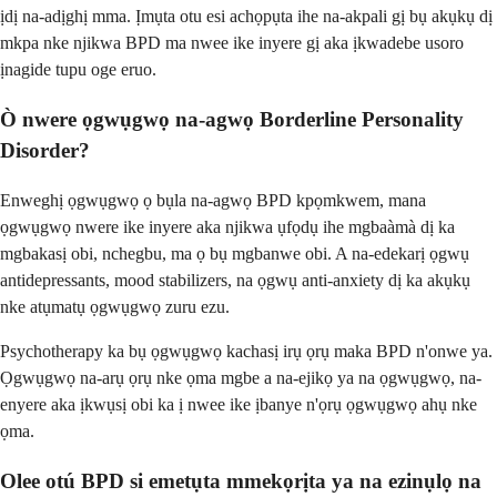
ịdị na-adịghị mma. Ịmụta otu esi achọpụta ihe na-akpali gị bụ akụkụ dị
mkpa nke njikwa BPD ma nwee ike inyere gị aka ịkwadebe usoro
ịnagide tupu oge eruo.
Ò nwere ọgwụgwọ na-agwọ Borderline Personality
Disorder?
Enweghị ọgwụgwọ ọ bụla na-agwọ BPD kpọmkwem, mana
ọgwụgwọ nwere ike inyere aka njikwa ụfọdụ ihe mgbaàmà dị ka
mgbakasị obi, nchegbu, ma ọ bụ mgbanwe obi. A na-edekarị ọgwụ
antidepressants, mood stabilizers, na ọgwụ anti-anxiety dị ka akụkụ
nke atụmatụ ọgwụgwọ zuru ezu.
Psychotherapy ka bụ ọgwụgwọ kachasị irụ ọrụ maka BPD n'onwe ya.
Ọgwụgwọ na-arụ ọrụ nke ọma mgbe a na-ejikọ ya na ọgwụgwọ, na-
enyere aka ịkwụsị obi ka ị nwee ike ịbanye n'ọrụ ọgwụgwọ ahụ nke
ọma.
Olee otú BPD si emetụta mmekọrịta ya na ezinụlọ na