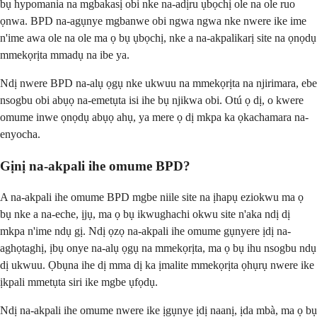
bụ hypomania na mgbakasị obi nke na-adịru ụbọchị ole na ole ruo
ọnwa. BPD na-agụnye mgbanwe obi ngwa ngwa nke nwere ike ime
n'ime awa ole na ole ma ọ bụ ụbọchị, nke a na-akpalikarị site na ọnọdụ
mmekọrịta mmadụ na ibe ya.
Ndị nwere BPD na-alụ ọgụ nke ukwuu na mmekọrịta na njirimara, ebe
nsogbu obi abụọ na-emetụta isi ihe bụ njikwa obi. Otú ọ dị, o kwere
omume inwe ọnọdụ abụọ ahụ, ya mere ọ dị mkpa ka ọkachamara na-
enyocha.
Gịnị na-akpali ihe omume BPD?
A na-akpali ihe omume BPD mgbe niile site na ịhapụ eziokwu ma ọ
bụ nke a na-eche, ịjụ, ma ọ bụ ikwughachi okwu site n'aka ndị dị
mkpa n'ime ndụ gị. Ndị ọzọ na-akpali ihe omume gụnyere ịdị na-
aghọtaghị, ịbụ onye na-alụ ọgụ na mmekọrịta, ma ọ bụ ihu nsogbu ndụ
dị ukwuu. Ọbụna ihe dị mma dị ka ịmalite mmekọrịta ọhụrụ nwere ike
ịkpali mmetụta siri ike mgbe ụfọdụ.
Ndị na-akpali ihe omume nwere ike ịgụnye ịdị naanị, ịda mbà, ma ọ bụ