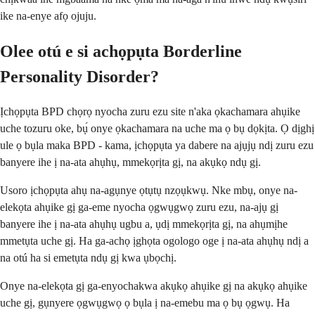
ike na-enye afọ ojuju.
Olee otú e si achọpụta Borderline
Personality Disorder?
Ịchọpụta BPD chọrọ nyocha zuru ezu site n'aka ọkachamara ahụike
uche tozuru oke, bụ́ onye ọkachamara na uche ma ọ bụ dọkịta. Ọ dịghị
ule ọ bụla maka BPD - kama, ịchọpụta ya dabere na ajụjụ ndị zuru ezu
banyere ihe ị na-ata ahụhụ, mmekọrịta gị, na akụkọ ndụ gị.
Usoro ịchọpụta ahụ na-agụnye ọtụtụ nzọụkwụ. Nke mbụ, onye na-
elekọta ahụike gị ga-eme nyocha ọgwụgwọ zuru ezu, na-ajụ gị
banyere ihe ị na-ata ahụhụ ugbu a, ụdị mmekọrịta gị, na ahụmịhe
mmetụta uche gị. Ha ga-achọ ịghọta ogologo oge ị na-ata ahụhụ ndị a
na otú ha si emetụta ndụ gị kwa ụbọchị.
Onye na-elekọta gị ga-enyochakwa akụkọ ahụike gị na akụkọ ahụike
uche gị, gụnyere ọgwụgwọ ọ bụla ị na-emebu ma ọ bụ ọgwụ. Ha