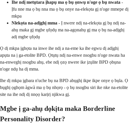
Ihe ndị metụtara ịhapụ ma ọ bụ ọnwụ n'oge ọ bụ nwata
-
Ịfu nne ma ọ bụ nna ma ọ bụ onye na-elekọta gị n'oge mmepe dị
mkpa
Nlekọta na-adịghị mma
- Ị nwere ndị na-elekọta gị bụ ndị na-
ahụ maka gị mgbe ụfọdụ ma na-agọnahụ gị ma ọ bụ na-adịghị
adị mgbe ụfọdụ
Ọ dị mkpa ịghọta na inwe ihe ndị a na-eme ka ihe egwu dị adịghị
apụta na ị ga-etolite BPD. Ọtụtụ ndị na-enwe nsogbu n'oge nwata ha
na-enweghị nsogbu ahụ, ebe ndị ọzọ nwere ike ịzụlite BPD ọbụna
n'oge ndụ ha dị mma.
Ihe dị mkpa ịgbara n'uche bụ na BPD abụghị ikpe ikpe onye ọ bụla. Ọ
bụghị ọghọm àgwà ma ọ bụ nhọrọ - ọ bụ nsogbu siri ike nke na-etolite
site na ihe ndị dị nnọọ karịrị njikwa gị.
Mgbe ị ga-ahụ dọkịta maka Borderline
Personality Disorder?