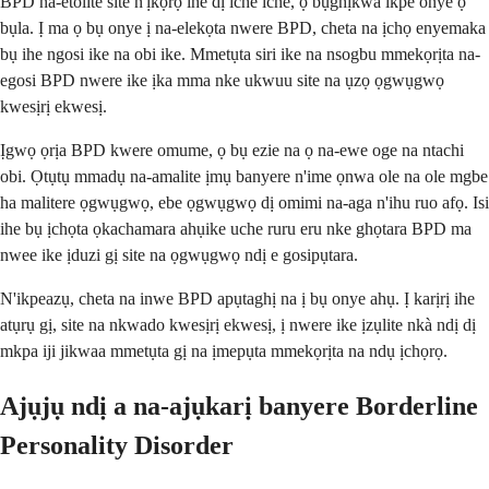
BPD na-etolite site n'ịkọrọ ihe dị iche iche, ọ bụghịkwa ikpe onye ọ
bụla. Ị ma ọ bụ onye ị na-elekọta nwere BPD, cheta na ịchọ enyemaka
bụ ihe ngosi ike na obi ike. Mmetụta siri ike na nsogbu mmekọrịta na-
egosi BPD nwere ike ịka mma nke ukwuu site na ụzọ ọgwụgwọ
kwesịrị ekwesị.
Ịgwọ ọrịa BPD kwere omume, ọ bụ ezie na ọ na-ewe oge na ntachi
obi. Ọtụtụ mmadụ na-amalite ịmụ banyere n'ime ọnwa ole na ole mgbe
ha malitere ọgwụgwọ, ebe ọgwụgwọ dị omimi na-aga n'ihu ruo afọ. Isi
ihe bụ ịchọta ọkachamara ahụike uche ruru eru nke ghọtara BPD ma
nwee ike ịduzi gị site na ọgwụgwọ ndị e gosipụtara.
N'ikpeazụ, cheta na inwe BPD apụtaghị na ị bụ onye ahụ. Ị karịrị ihe
atụrụ gị, site na nkwado kwesịrị ekwesị, ị nwere ike ịzụlite nkà ndị dị
mkpa iji jikwaa mmetụta gị na ịmepụta mmekọrịta na ndụ ịchọrọ.
Ajụjụ ndị a na-ajụkarị banyere Borderline
Personality Disorder