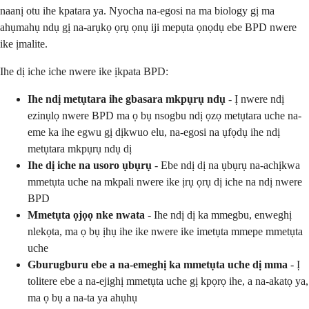
naanị otu ihe kpatara ya. Nyocha na-egosi na ma biology gị ma
ahụmahụ ndụ gị na-arụkọ ọrụ ọnụ iji mepụta ọnọdụ ebe BPD nwere
ike ịmalite.
Ihe dị iche iche nwere ike ịkpata BPD:
Ihe ndị metụtara ihe gbasara mkpụrụ ndụ
- Ị nwere ndị
ezinụlọ nwere BPD ma ọ bụ nsogbu ndị ọzọ metụtara uche na-
eme ka ihe egwu gị dịkwuo elu, na-egosi na ụfọdụ ihe ndị
metụtara mkpụrụ ndụ dị
Ihe dị iche na usoro ụbụrụ
- Ebe ndị dị na ụbụrụ na-achịkwa
mmetụta uche na mkpali nwere ike ịrụ ọrụ dị iche na ndị nwere
BPD
Mmetụta ọjọọ nke nwata
- Ihe ndị dị ka mmegbu, enweghị
nlekọta, ma ọ bụ ịhụ ihe ike nwere ike imetụta mmepe mmetụta
uche
Gburugburu ebe a na-emeghị ka mmetụta uche dị mma
- Ị
tolitere ebe a na-ejighị mmetụta uche gị kpọrọ ihe, a na-akatọ ya,
ma ọ bụ a na-ta ya ahụhụ