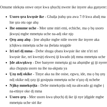
Omume nlekọta onwe onye kwa ụbọchị nwere ike inyere aka gụnyere:
Usoro ụra kwụsie ike
- Gbalịa ịrahụ ụra awa 7-9 kwa abalị ma
hie ụra otu oge ahụ
Ihe omume uche
- Mee ume miri emi, echiche, ma ọ bụ usoro
ịkwụsị mgbe mmetụta uche na-adị oke njọ
Ọrụ anụ ahụ
- Ịme ahụike mgbe niile nwere ike inyere aka
ịchịkwa mmetụta uche na ịbelata nrụgide
Iri nri dị mma
- Debe shuga ọbara kwụsie ike site n'iri nri
kwụsie ike, nri kwesịrị ekwesị iji kwado ịdị mma mmetụta uche
Ịde akwụkwọ
- Dee banyere mmetụta gị na ahụmịhe gị iji nyere
aka chọpụta usoro na ihe na-akpata ya
Ụzọ ndị okike
- Tinye aka na ihe osise, egwu, ide, ma ọ bụ ọrụ
ndị okike ndị ọzọ iji gosipụta mmetụta uche n'ụzọ dị nchebe
Njikọ mmekọrịta
- Debe mmekọrịta ndị na-akwado gị mgbe ị
na-etinye oke dị mma
Usoro ọrụ
- Mee usoro kwa ụbọchị dị ike iji nye ịdịgide mgbe
mmetụta uche siri ike