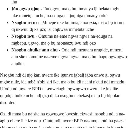
ihu
Ịṅụ ọgwụ ọjọọ
- Ịṅụ ọgwụ ma ọ bụ mmanya iji belata mgbu
nke mmetụta uche, na-eduga na ịṅụbiga mmanya ókè
Nsogbu iri nri
- Mmepe nke bulimia, anorexia, ma ọ bụ iri nri
dị ukwuu dị ka ụzọ isi chịkwaa mmetụta uche
Nsogbu iwu
- Omume na-eme ngwa ngwa na-eduga na
mgbapụ, ụgwọ, ma ọ bụ nsonaazụ iwu ndị ọzọ
Nsogbu ahụike anụ ahụ
- Ọrịa ndị metụtara nrụgide, mmerụ
ahụ site n'omume na-eme ngwa ngwa, ma ọ bụ ịhapụ ọgwụgwọ
ahụike
Nsogbu ndị dị njọ karị nwere ike ịgụnye ịgbalị ịgba onwe gị ọgwụ
mgbe niile, ịda mbà n'obi siri ike, ma ọ bụ ịdị naanị n'etiti ndị mmadụ.
Ụfọdụ ndị nwere BPD na-enwetaghị ọgwụgwọ nwere ike ịmalite
ọnọdụ ahụike uche ndị ọzọ dị ka nsogbu nchekasị ma ọ bụ bipolar
disorder.
Ozi dị mma bụ na site na ọgwụgwọ kwesịrị ekwesị, nsogbu ndị a na-
aghọ obere ihe ize ndụ. Ọtụtụ ndị nwere BPD na-amụta otú ha ga-esi
chịkwaa ihe mgbaàmà ha nke ọma ma na-aga n'ihu inwe ndụ kwụsiri