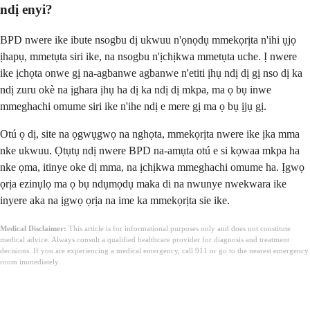
ndị enyi?
BPD nwere ike ibute nsogbu dị ukwuu n'ọnọdụ mmekọrịta n'ihi ụjọ
ịhapụ, mmetụta siri ike, na nsogbu n'ịchịkwa mmetụta uche. Ị nwere
ike ịchọta onwe gị na-agbanwe agbanwe n'etiti ịhụ ndị dị gị nso dị ka
ndị zuru okè na ịghara ịhụ ha dị ka ndị dị mkpa, ma ọ bụ inwe
mmeghachi omume siri ike n'ihe ndị e mere gị ma ọ bụ ịjụ gị.
Otú ọ dị, site na ọgwụgwọ na nghọta, mmekọrịta nwere ike ịka mma
nke ukwuu. Ọtụtụ ndị nwere BPD na-amụta otú e si kọwaa mkpa ha
nke ọma, itinye oke dị mma, na ịchịkwa mmeghachi omume ha. Ịgwọ
ọrịa ezinụlọ ma ọ bụ ndụmọdụ maka di na nwunye nwekwara ike
inyere aka na ịgwọ ọrịa na ime ka mmekọrịta sie ike.
Medical Disclaimer:
This article is for informational purposes only and does not constitute
medical advice. Always consult a qualified healthcare provider for diagnosis and treatment
decisions. If you are experiencing a medical emergency, call 911 or go to the nearest emergency
room immediately.