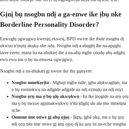
Gịnị bụ nsogbu ndị a ga-enwe ike ịbụ nke
Borderline Personality Disorder?
Enweghị ọgwụgwọ kwesịrị ekwesị, BPD nwere ike ibute nsogbu dị
ukwuu n'ọtụtụ akụkụ nke ndụ. Nsogbu ndị a abụghị ihe na-apụghị
izere ezere, mana ha na-abụkarị ihe a na-ahụ mgbe ọnọdụ ahụ adịghị
ewu ewu ma ọ bụ na-enweta ọgwụgwọ.
Nsogbu ndị a na-ahụkarị gị nwere ike ihu gụnyere:
Nsogbu mmekọrịta
- Mgbaji mgbe niile, ịgba alụkwaghịm, ma
ọ bụ esemokwu na-adịgide adịgide na ndị ezinụlọ na ndị enyi
Nsogbu ọrụ ma ọ bụ ụlọ akwụkwọ
- Isi ike ịnọgide na-arụ ọrụ
ma ọ bụ mezue agụmakwụkwọ n'ihi ịdịghị ala ala nke mmetụta
uche
Omume ime onwe gị ahụ́ ọjọọ
- Ịkpụ, ịgbá ọkụ, ma ọ bụ ụzọ
ndị ọzọ nke ime onwe gị ahụ́ ọjọọ dị ka ụzọ isi na-eche nsogbu