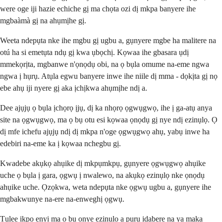
were oge iji hazie echiche gị ma chọta ozi dị mkpa banyere ihe
mgbaàmà gị na ahụmịhe gị.
Weeta ndepụta nke ihe mgbu gị ugbu a, gụnyere mgbe ha malitere na
otú ha si emetụta ndụ gị kwa ụbọchị. Kọwaa ihe gbasara ụdị
mmekọrịta, mgbanwe n'ọnọdụ obi, na ọ bụla omume na-eme ngwa
ngwa ị hụrụ. Atụla egwu banyere inwe ihe niile dị mma - dọkịta gị nọ
ebe ahụ iji nyere gị aka ịchịkwa ahụmịhe ndị a.
Dee ajụjụ ọ bụla ịchọrọ ịjụ, dị ka nhọrọ ọgwụgwọ, ihe ị ga-atụ anya
site na ọgwụgwọ, ma ọ bụ otu esi kọwaa ọnọdụ gị nye ndị ezinụlọ. Ọ
dị mfe ichefu ajụjụ ndị dị mkpa n'oge ọgwụgwọ ahụ, yabụ inwe ha
edebiri na-eme ka ị kọwaa nchegbu gị.
Kwadebe akụkọ ahụike dị mkpụmkpụ, gụnyere ọgwụgwọ ahụike
uche ọ bụla ị gara, ọgwụ ị nwalewo, na akụkọ ezinụlọ nke ọnọdụ
ahụike uche. Ọzọkwa, weta ndepụta nke ọgwụ ugbu a, gụnyere ihe
mgbakwunye na-ere na-enweghị ọgwụ.
Tụlee ịkpọ enyi ma ọ bụ onye ezinụlọ a pụrụ ịdabere na ya maka