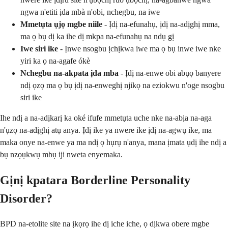
ngwa n'etiti ịda mbà n'obi, nchegbu, na iwe
Mmetụta ụjọ mgbe niile
- Ịdị na-efunahụ, ịdị na-adịghị mma,
ma ọ bụ dị ka ihe dị mkpa na-efunahụ na ndụ gị
Iwe siri ike
- Ịnwe nsogbu ịchịkwa iwe ma ọ bụ inwe iwe nke
yiri ka ọ na-agafe ókè
Nchegbu na-akpata ịda mba
- Ịdị na-enwe obi abụọ banyere
ndị ọzọ ma ọ bụ ịdị na-enweghị njikọ na eziokwu n'oge nsogbu
siri ike
Ihe ndị a na-adịkarị ka oké ifufe mmetụta uche nke na-abịa na-aga
n'ụzọ na-adịghị atụ anya. Ịdị ike ya nwere ike ịdị na-agwụ ike, ma
maka onye na-enwe ya ma ndị ọ hụrụ n'anya, mana ịmata ụdị ihe ndị a
bụ nzọụkwụ mbụ iji nweta enyemaka.
Gịnị kpatara Borderline Personality
Disorder?
BPD na-etolite site na ịkọrọ ihe dị iche iche, ọ dịkwa obere mgbe