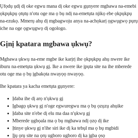
Ụfọdụ ụdị dị oke egwu mana dị oke egwu gụnyere mgbawa na-emebi
ọkpụkpụ ọtụtụ n'otu oge ma ọ bụ ndị na-emetụta njikọ ebe ọkpụkpụ
na-ezukọ. Mmerụ ahụ dị mgbagwoju anya na-achọkarị ọgwụgwọ pụrụ
iche na oge ọgwụgwọ dị ogologo.
Gịnị kpatara mgbawa ụkwụ?
Mgbawa ụkwụ na-eme mgbe ike karịrị ihe ọkpụkpụ ahụ nwere ike
iburu na-emetụta ụkwụ gị. Ike a nwere ike ịpụta site na ihe mberede
otu oge ma ọ bụ ịgbakọta nwayọọ nwayọọ.
Ihe kpatara ya kacha emetụta gụnyere:
Ịdaba ihe dị arọ n'ụkwụ gị
Ịgbagọ ụkwụ gị n'oge egwuregwu ma ọ bụ ọzụzụ ahụike
Ịdaba site n'ebe dị elu ma daa n'ụkwụ gị
Mberede ụgbọala ma ọ bụ mgbawa ndị ọzọ dị ike
Ịtinye ụkwụ gị n'ihe siri ike dị ka tebụl ma ọ bụ mgbidi
Ịjụ ọrụ site na ọrụ ugboro ugboro dị ka ịgba ọsọ