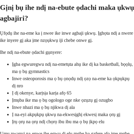
Gịnị bụ ihe ndị na-ebute ọdachi maka ụkwụ
agbajiri?
Ụfọdụ ihe na-eme ka ị nwee ike inwe agbaji ụkwụ. Ịghọta ndị a nwere
ike inyere gị aka ịme nzọụkwụ iji chebe onwe gị.
Ihe ndị na-ebute ọdachi gụnyere:
Ịgba egwuregwu ndị na-emetụta ahụ ike dị ka basketball, bọọlụ,
ma ọ bụ gymnastics
Inwe osteoporosis ma ọ bụ ọnọdụ ndị ọzọ na-eme ka ọkpụkpụ
dị nro
Ị dị okenye, karịsịa karịa afọ 65
Ịmụba ike ma ọ bụ ogologo oge nke ọzụzụ gị ozugbo
Inwe nhazi ma ọ bụ njikwa dị ala
Ị na-eyi akpụkpụ ụkwụ na-ekwesịghị ekwesị maka ọrụ gị
Ịrụ ọrụ na ọrụ ndị chọrọ ibu ibu ma ọ bụ ịkpọ elu
Ụmụ nwanyị na-enwe ihe egwu dị elu mgbe ha gafere afọ ime mgbe