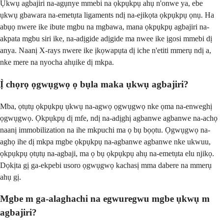
Ụkwụ agbajiri na-agụnye mmebi na ọkpụkpụ ahụ n'onwe ya, ebe
ụkwụ gbawara na-emetụta ligaments ndị na-ejikọta ọkpụkpụ ọnụ. Ha
abụọ nwere ike ibute mgbu na mgbawa, mana ọkpụkpụ agbajiri na-
akpata mgbu siri ike, na-adịgide adịgide ma nwee ike ịgosi mmebi dị
anya. Naanị X-rays nwere ike ịkọwapụta dị iche n'etiti mmerụ ndị a,
nke mere na nyocha ahụike dị mkpa.
Ị̀ chọrọ ọgwụgwọ ọ bụla maka ụkwụ agbajiri?
Mba, ọtụtụ ọkpụkpụ ụkwụ na-agwọ ọgwụgwọ nke ọma na-enweghị
ọgwụgwọ. Ọkpụkpụ dị mfe, ndị na-adịghị agbanwe agbanwe na-achọ
naanị immobilization na ihe mkpuchi ma ọ bụ bọọtu. Ọgwụgwọ na-
aghọ ihe dị mkpa mgbe ọkpụkpụ na-agbanwe agbanwe nke ukwuu,
ọkpụkpụ ọtụtụ na-agbaji, ma ọ bụ ọkpụkpụ ahụ na-emetụta elu njikọ.
Dọkịta gị ga-ekpebi usoro ọgwụgwọ kachasị mma dabere na mmerụ
ahụ gị.
Mgbe m ga-alaghachi na egwuregwu mgbe ụkwụ m
agbajiri?