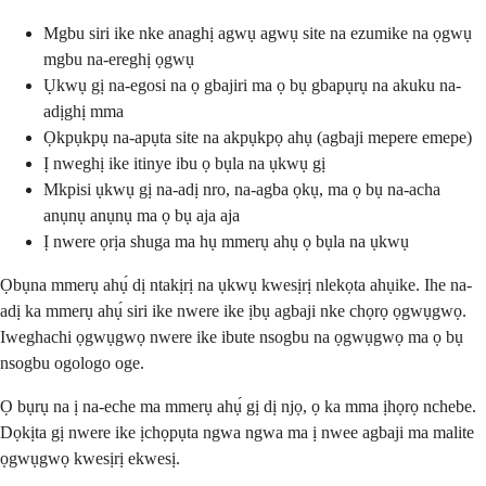
Mgbu siri ike nke anaghị agwụ agwụ site na ezumike na ọgwụ
mgbu na-ereghị ọgwụ
Ụkwụ gị na-egosi na ọ gbajiri ma ọ bụ gbapụrụ na akuku na-
adịghị mma
Ọkpụkpụ na-apụta site na akpụkpọ ahụ (agbaji mepere emepe)
Ị nweghị ike itinye ibu ọ bụla na ụkwụ gị
Mkpisi ụkwụ gị na-adị nro, na-agba ọkụ, ma ọ bụ na-acha
anụnụ anụnụ ma ọ bụ aja aja
Ị nwere ọrịa shuga ma hụ mmerụ ahụ ọ bụla na ụkwụ
Ọbụna mmerụ ahụ́ dị ntakịrị na ụkwụ kwesịrị nlekọta ahụike. Ihe na-
adị ka mmerụ ahụ́ siri ike nwere ike ịbụ agbaji nke chọrọ ọgwụgwọ.
Iweghachi ọgwụgwọ nwere ike ibute nsogbu na ọgwụgwọ ma ọ bụ
nsogbu ogologo oge.
Ọ bụrụ na ị na-eche ma mmerụ ahụ́ gị dị njọ, ọ ka mma ịhọrọ nchebe.
Dọkịta gị nwere ike ịchọpụta ngwa ngwa ma ị nwee agbaji ma malite
ọgwụgwọ kwesịrị ekwesị.