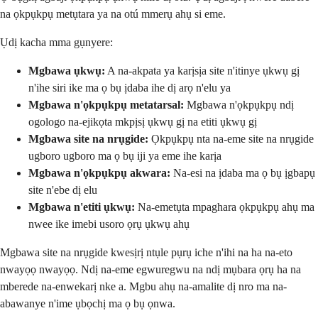
na ọkpụkpụ metụtara ya na otú mmerụ ahụ si eme.
Ụdị kacha mma gụnyere:
Mgbawa ụkwụ:
A na-akpata ya karịsịa site n'itinye ụkwụ gị
n'ihe siri ike ma ọ bụ ịdaba ihe dị arọ n'elu ya
Mgbawa n'ọkpụkpụ metatarsal:
Mgbawa n'ọkpụkpụ ndị
ogologo na-ejikọta mkpịsị ụkwụ gị na etiti ụkwụ gị
Mgbawa site na nrụgide:
Ọkpụkpụ nta na-eme site na nrụgide
ugboro ugboro ma ọ bụ iji ya eme ihe karịa
Mgbawa n'ọkpụkpụ akwara:
Na-esi na ịdaba ma ọ bụ ịgbapụ
site n'ebe dị elu
Mgbawa n'etiti ụkwụ:
Na-emetụta mpaghara ọkpụkpụ ahụ ma
nwee ike imebi usoro ọrụ ụkwụ ahụ
Mgbawa site na nrụgide kwesịrị ntụle pụrụ iche n'ihi na ha na-eto
nwayọọ nwayọọ. Ndị na-eme egwuregwu na ndị mụbara ọrụ ha na
mberede na-enwekarị nke a. Mgbu ahụ na-amalite dị nro ma na-
abawanye n'ime ụbọchị ma ọ bụ ọnwa.