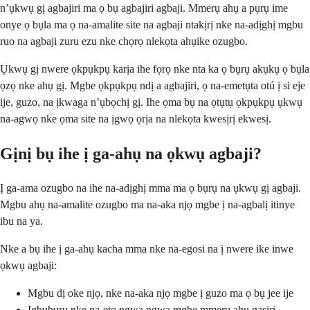
n’ụkwụ gị agbajiri ma ọ bụ agbajiri agbaji. Mmerụ ahụ a pụrụ ime
onye ọ bụla ma ọ na-amalite site na agbaji ntakịrị nke na-adịghị mgbu
ruo na agbaji zuru ezu nke chọrọ nlekọta ahụike ozugbo.
Ụkwụ gị nwere ọkpụkpụ karịa ihe fọrọ nke nta ka ọ bụrụ akụkụ ọ bụla
ọzọ nke ahụ gị. Mgbe ọkpụkpụ ndị a agbajiri, ọ na-emetụta otú ị si eje
ije, guzo, na ịkwaga n’ụbọchị gị. Ihe ọma bụ na ọtụtụ ọkpụkpụ ụkwụ
na-agwọ nke ọma site na ịgwọ ọrịa na nlekọta kwesịrị ekwesị.
Gịnị bụ ihe ị ga-ahụ na ọkwụ agbaji?
Ị ga-ama ozugbo na ihe na-adịghị mma ma ọ bụrụ na ụkwụ gị agbaji.
Mgbu ahụ na-amalite ozugbo ma na-aka njọ mgbe ị na-agbalị itinye
ibu na ya.
Nke a bụ ihe ị ga-ahụ kacha mma nke na-egosi na ị nwere ike inwe
ọkwụ agbaji:
Mgbu dị oke njọ, nke na-aka njọ mgbe ị guzo ma ọ bụ jee ije
Igbuburu nke na-eto ngwa ngwa mgbe mmerụ ahụ gasịrị