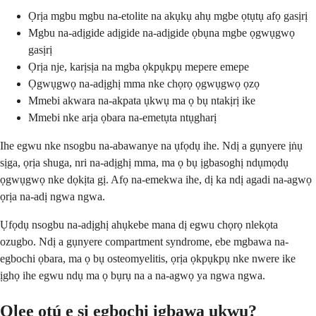
Ọrịa mgbu mgbu na-etolite na akụkụ ahụ mgbe ọtụtụ afọ gasịrị
Mgbu na-adịgide adịgide na-adịgide ọbụna mgbe ọgwụgwọ
gasịrị
Ọrịa nje, karịsịa na mgba ọkpụkpụ mepere emepe
Ọgwụgwọ na-adịghị mma nke chọrọ ọgwụgwọ ọzọ
Mmebi akwara na-akpata ụkwụ ma ọ bụ ntakịrị ike
Mmebi nke arịa ọbara na-emetụta ntụgharị
Ihe egwu nke nsogbu na-abawanye na ụfọdụ ihe. Ndị a gụnyere ịṅụ
sịga, ọrịa shuga, nri na-adịghị mma, ma ọ bụ ịgbasoghị ndụmọdụ
ọgwụgwọ nke dọkịta gị. Afọ na-emekwa ihe, dị ka ndị agadi na-agwọ
ọrịa na-adị ngwa ngwa.
Ụfọdụ nsogbu na-adịghị ahụkebe mana dị egwu chọrọ nlekọta
ozugbo. Ndị a gụnyere compartment syndrome, ebe mgbawa na-
egbochi ọbara, ma ọ bụ osteomyelitis, ọrịa ọkpụkpụ nke nwere ike
ịghọ ihe egwu ndụ ma ọ bụrụ na a na-agwọ ya ngwa ngwa.
Olee otú e si egbochi ịgbawa ụkwụ?