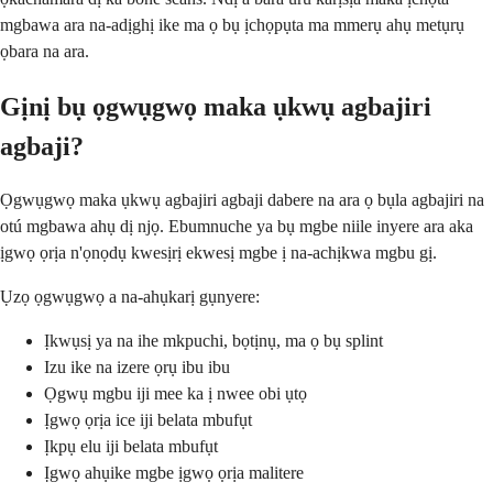
mgbawa ara na-adịghị ike ma ọ bụ ịchọpụta ma mmerụ ahụ metụrụ
ọbara na ara.
Gịnị bụ ọgwụgwọ maka ụkwụ agbajiri
agbaji?
Ọgwụgwọ maka ụkwụ agbajiri agbaji dabere na ara ọ bụla agbajiri na
otú mgbawa ahụ dị njọ. Ebumnuche ya bụ mgbe niile inyere ara aka
ịgwọ ọrịa n'ọnọdụ kwesịrị ekwesị mgbe ị na-achịkwa mgbu gị.
Ụzọ ọgwụgwọ a na-ahụkarị gụnyere:
Ịkwụsị ya na ihe mkpuchi, bọtịnụ, ma ọ bụ splint
Izu ike na izere ọrụ ibu ibu
Ọgwụ mgbu iji mee ka ị nwee obi ụtọ
Ịgwọ ọrịa ice iji belata mbufụt
Ịkpụ elu iji belata mbufụt
Ịgwọ ahụike mgbe ịgwọ ọrịa malitere