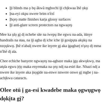
Ịji blinds ma ọ bụ ákwà mgbochi iji chịkwaa ìhè ọkụ
Ịna-eyi okpu nwere brim n'èzí
Ịhọrọ matte finishes karịa glossy surfaces
Ịji anti-glare screen protectors na ngwaọrụ
Mee ka ụlọ gị dị nchebe site na iwepụ ihe egwu na-ada, itinye
handrails na staa, na iji agba dị iche iche iji gosipụta akụkụ na
nzọụkwụ. Ịhè n'abalị nwere ike inyere gị aka ịgagharị n'ụzọ dị mma
n'ìhè dị ala.
Chee echiche banyere ngwaọrụ na-agbaze maka ịgụ akwụkwọ, ma
atụla egwu ịrịọ maka enyemaka na ọrụ ndị na-esiri ike. Nhazi ndị a
nwere ike inyere aka ịnọgide na-enwe nnwere onwe gị mgbe ị na-
achịkwa cataracts.
Olee otú ị ga-esi kwadebe maka ọgwụgwọ
dọkịta gị?