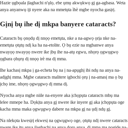
Hazie ụgbọala ịlaghachi n'ụlọ, ebe ụmụ akwụkwọ gị ga-agbasa. Weta
anya anyanwụ iji nyere aka na mmetụta ìhè mgbe nyocha gasịrị.
Gịnị bụ ihe dị mkpa banyere cataracts?
Cataracts bụ ọnọdụ dị nnọọ emetụta, nke a na-agwọ ọrịa nke na-
emetụta ọtụtụ ndị ka ha na-etolite. Ọ bụ ezie na mgbanwe anya
nwayọọ nwayọọ nwere ike ịbụ ihe na-atụ egwu, nhọrọ ọgwụgwọ
ọgbara ọhụrụ dị nnọọ irè ma dị mma.
Ihe kachasị mkpa ị ga-echeta bụ na ị na-apụghị ibi ndụ na anya na-
adịghị mma. Mgbe cataracts malitere igbochi ọrụ ị na-amasị ma ọ bụ
ịchọ ime, nhọrọ ọgwụgwọ dị mma dị.
Nyocha anya mgbe niile na-enyere aka ịchọpụta cataracts mbụ ma
lelee mmepe ha. Dọkịta anya gị nwere ike inyere gị aka ịchọpụta oge
kacha mma maka ọgwụgwọ dabere na mkpa gị na ụdị ndụ gị.
Na nlekọta kwesịrị ekwesị na ọgwụgwọ oge, ọtụtụ ndị nwere cataracts
nwere ike ịtụ anya ịlaghachi na anya doro anya, dị mma ma nọgide na-