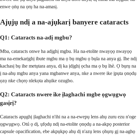
enwe ọṅụ na ọrụ ha na-amasị.
Ajụjụ ndị a na-ajụkarị banyere cataracts
Q1: Cataracts na-adị mgbu?
Mba, cataracts onwe ha adịghị mgbu. Ha na-etolite nwayọọ nwayọọ
ma na-emekarịghị ibute mgbu ma ọ bụ mgbu ọ bụla na anya gị. Ihe ndị
kachasị bụ ihe metụtara anya, dị ka ịdịghị ọcha ma ọ bụ ìhè. Ọ bụrụ na
ị na-ahụ mgbu anya yana mgbanwe anya, nke a nwere ike ịpụta ọnọdụ
ọzọ nke chọrọ nlekọta ahụike ozugbo.
Q2: Cataracts nwere ike ịlaghachi mgbe ọgwụgwọ
gasịrị?
Cataracts apụghị ịlaghachi n'ihi na a na-ewepụ lens ahụ zuru ezu n'oge
ọgwụgwọ. Otú ọ dị, ụfọdụ ndị na-etolite ọnọdụ a na-akpọ posterior
capsule opacification, ebe akpụkpọ ahụ dị n'azụ lens ọhụrụ gị na-aghọ