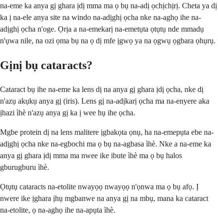
na-eme ka anya gị ghara ịdị mma ma ọ bụ na-adị ọchịchịrị. Cheta ya dị
ka ị na-ele anya site na windo na-adịghị ọcha nke na-aghọ ihe na-
adịghị ọcha n'oge. Ọrịa a na-emekarị na-emetụta ọtụtụ nde mmadụ
n'ụwa nile, na ozi ọma bụ na ọ dị mfe ịgwọ ya na ọgwụ ọgbara ọhụrụ.
Gịnị bụ cataracts?
Cataract bụ ihe na-eme ka lens dị na anya gị ghara ịdị ọcha, nke dị
n'azụ akụkụ anya gị (iris). Lens gị na-adịkarị ọcha ma na-enyere aka
ịhazi ìhè n'azụ anya gị ka ị wee hụ ihe ọcha.
Mgbe protein dị na lens malitere ịgbakọta ọnụ, ha na-emepụta ebe na-
adịghị ọcha nke na-egbochi ma ọ bụ na-agbasa ìhè. Nke a na-eme ka
anya gị ghara ịdị mma ma nwee ike ibute ìhè ma ọ bụ halos
gburugburu ìhè.
Ọtụtụ cataracts na-etolite nwayọọ nwayọọ n'ọnwa ma ọ bụ afọ. Ị
nwere ike ịghara ịhụ mgbanwe na anya gị na mbụ, mana ka cataract
na-etolite, ọ na-aghọ ihe na-apụta ìhè.