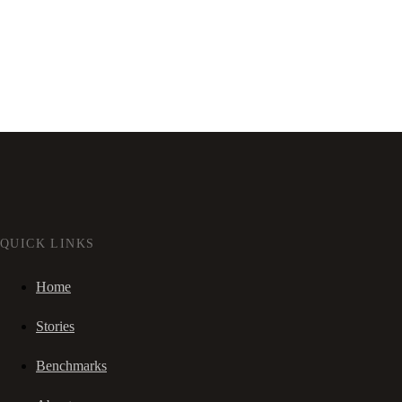
QUICK LINKS
Home
Stories
Benchmarks