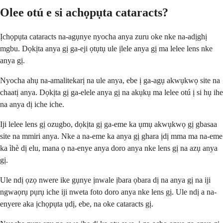
Olee otú e si achọpụta cataracts?
Ịchọpụta cataracts na-agụnye nyocha anya zuru oke nke na-adịghị
mgbu. Dọkịta anya gị ga-eji ọtụtụ ule ịlele anya gị ma lelee lens nke
anya gị.
Nyocha ahụ na-amalitekarị na ule anya, ebe ị ga-agụ akwụkwọ site na
chaatị anya. Dọkịta gị ga-elele anya gị na akụkụ ma lelee otú ị si hụ ihe
na anya dị iche iche.
Iji lelee lens gị ozugbo, dọkịta gị ga-eme ka ụmụ akwụkwọ gị gbasaa
site na mmiri anya. Nke a na-eme ka anya gị ghara ịdị mma ma na-eme
ka ìhè dị elu, mana ọ na-enye anya doro anya nke lens gị na azụ anya
gị.
Ule ndị ọzọ nwere ike gụnye ịnwale ịbara ọbara dị na anya gị na iji
ngwaọrụ pụrụ iche iji nweta foto doro anya nke lens gị. Ule ndị a na-
enyere aka ịchọpụta ụdị, ebe, na oke cataracts gị.