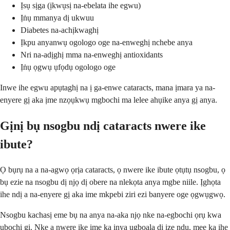
Ịsụ sịga (ịkwụsị na-ebelata ihe egwu)
Ịṅụ mmanya dị ukwuu
Diabetes na-achịkwaghị
Ịkpu anyanwụ ogologo oge na-enweghị nchebe anya
Nri na-adịghị mma na-enweghị antioxidants
Ịṅụ ọgwụ ụfọdụ ogologo oge
Inwe ihe egwu apụtaghị na ị ga-enwe cataracts, mana ịmara ya na-
enyere gị aka ịme nzọụkwụ mgbochi ma lelee ahụike anya gị anya.
Gịnị bụ nsogbu ndị cataracts nwere ike
ibute?
Ọ bụrụ na a na-agwọ ọrịa cataracts, ọ nwere ike ibute ọtụtụ nsogbu, ọ
bụ ezie na nsogbu dị njọ dị obere na nlekọta anya mgbe niile. Ịghọta
ihe ndị a na-enyere gị aka ime mkpebi ziri ezi banyere oge ọgwụgwọ.
Nsogbu kachasị eme bụ na anya na-aka njọ nke na-egbochi ọrụ kwa
ụbọchị gị. Nke a nwere ike ime ka ịnya ụgbọala dị ize ndụ, mee ka ihe