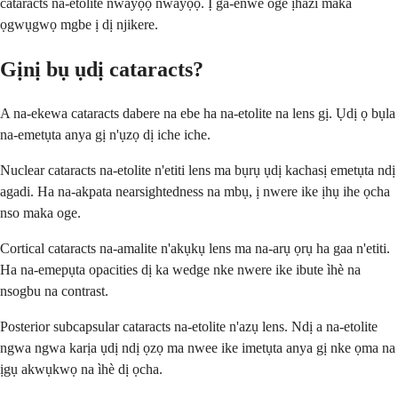
cataracts na-etolite nwayọọ nwayọọ. Ị ga-enwe oge ịhazi maka
ọgwụgwọ mgbe ị dị njikere.
Gịnị bụ ụdị cataracts?
A na-ekewa cataracts dabere na ebe ha na-etolite na lens gị. Ụdị ọ bụla
na-emetụta anya gị n'ụzọ dị iche iche.
Nuclear cataracts na-etolite n'etiti lens ma bụrụ ụdị kachasị emetụta ndị
agadi. Ha na-akpata nearsightedness na mbụ, ị nwere ike ịhụ ihe ọcha
nso maka oge.
Cortical cataracts na-amalite n'akụkụ lens ma na-arụ ọrụ ha gaa n'etiti.
Ha na-emepụta opacities dị ka wedge nke nwere ike ibute ìhè na
nsogbu na contrast.
Posterior subcapsular cataracts na-etolite n'azụ lens. Ndị a na-etolite
ngwa ngwa karịa ụdị ndị ọzọ ma nwee ike imetụta anya gị nke ọma na
ịgụ akwụkwọ na ìhè dị ọcha.