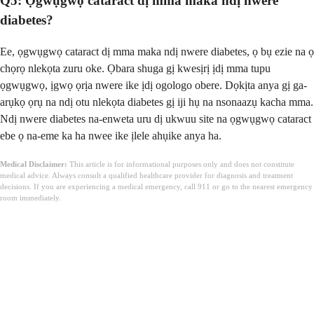
Q5: Ọgwụgwọ cataract dị mma maka ndị nwere
diabetes?
Ee, ọgwụgwọ cataract dị mma maka ndị nwere diabetes, ọ bụ ezie na ọ
chọrọ nlekọta zuru oke. Ọbara shuga gị kwesịrị ịdị mma tupu
ọgwụgwọ, ịgwọ ọrịa nwere ike ịdị ogologo obere. Dọkịta anya gị ga-
arụkọ ọrụ na ndị otu nlekọta diabetes gị iji hụ na nsonaazụ kacha mma.
Ndị nwere diabetes na-enweta uru dị ukwuu site na ọgwụgwọ cataract
ebe ọ na-eme ka ha nwee ike ịlele ahụike anya ha.
Medical Disclaimer:
This article is for informational purposes only and does not constitute
medical advice. Always consult a qualified healthcare provider for diagnosis and treatment
decisions. If you are experiencing a medical emergency, call 911 or go to the nearest emergency
room immediately.