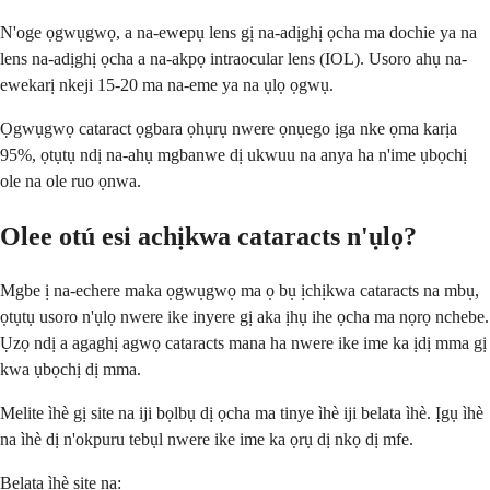
N'oge ọgwụgwọ, a na-ewepụ lens gị na-adịghị ọcha ma dochie ya na
lens na-adịghị ọcha a na-akpọ intraocular lens (IOL). Usoro ahụ na-
ewekarị nkeji 15-20 ma na-eme ya na ụlọ ọgwụ.
Ọgwụgwọ cataract ọgbara ọhụrụ nwere ọnụego ịga nke ọma karịa
95%, ọtụtụ ndị na-ahụ mgbanwe dị ukwuu na anya ha n'ime ụbọchị
ole na ole ruo ọnwa.
Olee otú esi achịkwa cataracts n'ụlọ?
Mgbe ị na-echere maka ọgwụgwọ ma ọ bụ ịchịkwa cataracts na mbụ,
ọtụtụ usoro n'ụlọ nwere ike inyere gị aka ịhụ ihe ọcha ma nọrọ nchebe.
Ụzọ ndị a agaghị agwọ cataracts mana ha nwere ike ime ka ịdị mma gị
kwa ụbọchị dị mma.
Melite ìhè gị site na iji bọlbụ dị ọcha ma tinye ìhè iji belata ìhè. Ịgụ ìhè
na ìhè dị n'okpuru tebụl nwere ike ime ka ọrụ dị nkọ dị mfe.
Belata ìhè site na: