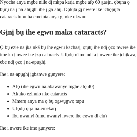
Nyocha anya mgbe niile dị mkpa karịa mgbe afọ 60 gasịrị, ọbụna ọ
bụrụ na ị na-ahụghị ihe ị ga-ahụ. Dọkịta gị nwere ike ịchọpụta
cataracts tupu ha emetụta anya gị nke ukwuu.
Gịnị bụ ihe egwu maka cataracts?
Ọ bụ ezie na ịka nká bụ ihe egwu kachasị, ọtụtụ ihe ndị ọzọ nwere ike
ime ka ị nwee ike ịzụ cataracts. Ụfọdụ n'ime ndị a ị nwere ike ịchịkwa,
ebe ndị ọzọ ị na-apụghị.
Ihe ị na-apụghị ịgbanwe gụnyere:
Afọ (ihe egwu na-abawanye mgbe afọ 40)
Akụkọ ezinụlọ nke cataracts
Mmerụ anya ma ọ bụ ọgwụgwọ tupu
Ụfọdụ ọrịa na-emekarị
Ịbụ nwanyị (ụmụ nwanyị nwere ihe egwu dị elu)
Ihe ị nwere ike ime gụnyere: