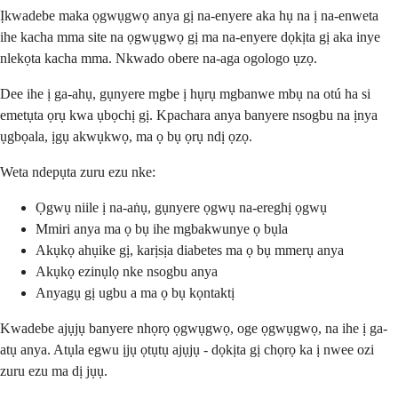
Ịkwadebe maka ọgwụgwọ anya gị na-enyere aka hụ na ị na-enweta
ihe kacha mma site na ọgwụgwọ gị ma na-enyere dọkịta gị aka inye
nlekọta kacha mma. Nkwado obere na-aga ogologo ụzọ.
Dee ihe ị ga-ahụ, gụnyere mgbe ị hụrụ mgbanwe mbụ na otú ha si
emetụta ọrụ kwa ụbọchị gị. Kpachara anya banyere nsogbu na ịnya
ụgbọala, ịgụ akwụkwọ, ma ọ bụ ọrụ ndị ọzọ.
Weta ndepụta zuru ezu nke:
Ọgwụ niile ị na-aṅụ, gụnyere ọgwụ na-ereghị ọgwụ
Mmiri anya ma ọ bụ ihe mgbakwunye ọ bụla
Akụkọ ahụike gị, karịsịa diabetes ma ọ bụ mmerụ anya
Akụkọ ezinụlọ nke nsogbu anya
Anyagụ gị ugbu a ma ọ bụ kọntaktị
Kwadebe ajụjụ banyere nhọrọ ọgwụgwọ, oge ọgwụgwọ, na ihe ị ga-
atụ anya. Atụla egwu ịjụ ọtụtụ ajụjụ - dọkịta gị chọrọ ka ị nwee ozi
zuru ezu ma dị jụụ.