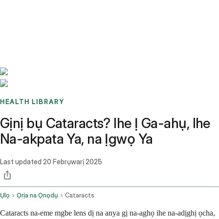
Benchmarks
Stories
FAQ
Sign up / Log in
HEALTH LIBRARY
Gịnị bụ Cataracts? Ihe Ị Ga-ahụ, Ihe
Na-akpata Ya, na Ịgwọ Ya
Last updated
20 Febrụwarị 2025
Ụlọ
Ọrịa na Ọnọdụ
Cataracts
Cataracts na-eme mgbe lens dị na anya gị na-aghọ ihe na-adịghị ọcha,