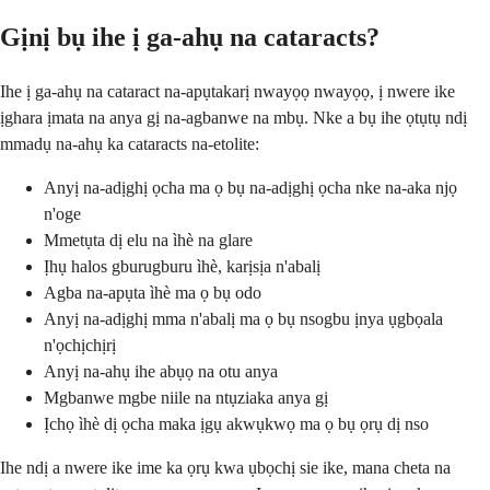
Gịnị bụ ihe ị ga-ahụ na cataracts?
Ihe ị ga-ahụ na cataract na-apụtakarị nwayọọ nwayọọ, ị nwere ike
ịghara ịmata na anya gị na-agbanwe na mbụ. Nke a bụ ihe ọtụtụ ndị
mmadụ na-ahụ ka cataracts na-etolite:
Anyị na-adịghị ọcha ma ọ bụ na-adịghị ọcha nke na-aka njọ
n'oge
Mmetụta dị elu na ìhè na glare
Ịhụ halos gburugburu ìhè, karịsịa n'abalị
Agba na-apụta ìhè ma ọ bụ odo
Anyị na-adịghị mma n'abalị ma ọ bụ nsogbu ịnya ụgbọala
n'ọchịchịrị
Anyị na-ahụ ihe abụọ na otu anya
Mgbanwe mgbe niile na ntụziaka anya gị
Ịchọ ìhè dị ọcha maka ịgụ akwụkwọ ma ọ bụ ọrụ dị nso
Ihe ndị a nwere ike ime ka ọrụ kwa ụbọchị sie ike, mana cheta na