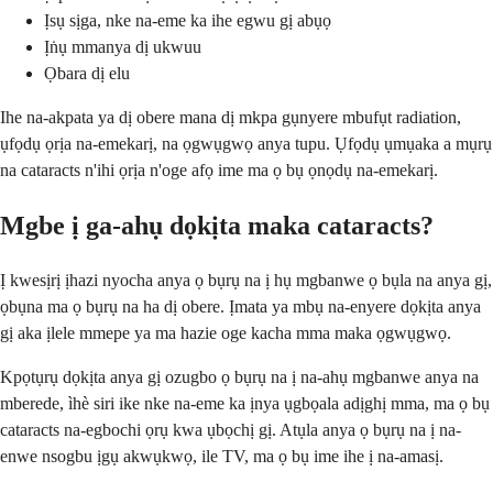
Ịsụ sịga, nke na-eme ka ihe egwu gị abụọ
Ịṅụ mmanya dị ukwuu
Ọbara dị elu
Ihe na-akpata ya dị obere mana dị mkpa gụnyere mbufụt radiation,
ụfọdụ ọrịa na-emekarị, na ọgwụgwọ anya tupu. Ụfọdụ ụmụaka a mụrụ
na cataracts n'ihi ọrịa n'oge afọ ime ma ọ bụ ọnọdụ na-emekarị.
Mgbe ị ga-ahụ dọkịta maka cataracts?
Ị kwesịrị ịhazi nyocha anya ọ bụrụ na ị hụ mgbanwe ọ bụla na anya gị,
ọbụna ma ọ bụrụ na ha dị obere. Ịmata ya mbụ na-enyere dọkịta anya
gị aka ịlele mmepe ya ma hazie oge kacha mma maka ọgwụgwọ.
Kpọtụrụ dọkịta anya gị ozugbo ọ bụrụ na ị na-ahụ mgbanwe anya na
mberede, ìhè siri ike nke na-eme ka ịnya ụgbọala adịghị mma, ma ọ bụ
cataracts na-egbochi ọrụ kwa ụbọchị gị. Atụla anya ọ bụrụ na ị na-
enwe nsogbu ịgụ akwụkwọ, ile TV, ma ọ bụ ime ihe ị na-amasị.