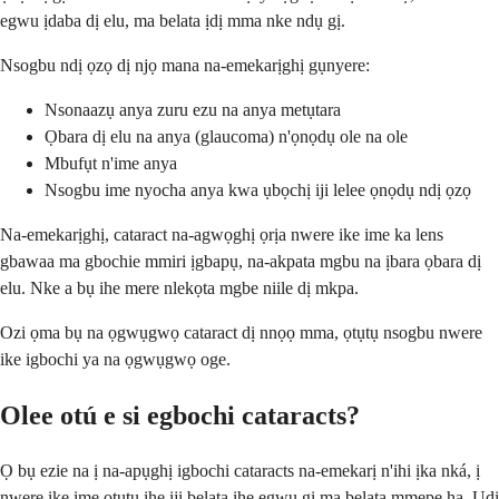
egwu ịdaba dị elu, ma belata ịdị mma nke ndụ gị.
Nsogbu ndị ọzọ dị njọ mana na-emekarịghị gụnyere:
Nsonaazụ anya zuru ezu na anya metụtara
Ọbara dị elu na anya (glaucoma) n'ọnọdụ ole na ole
Mbufụt n'ime anya
Nsogbu ime nyocha anya kwa ụbọchị iji lelee ọnọdụ ndị ọzọ
Na-emekarịghị, cataract na-agwọghị ọrịa nwere ike ime ka lens
gbawaa ma gbochie mmiri ịgbapụ, na-akpata mgbu na ịbara ọbara dị
elu. Nke a bụ ihe mere nlekọta mgbe niile dị mkpa.
Ozi ọma bụ na ọgwụgwọ cataract dị nnọọ mma, ọtụtụ nsogbu nwere
ike igbochi ya na ọgwụgwọ oge.
Olee otú e si egbochi cataracts?
Ọ bụ ezie na ị na-apụghị igbochi cataracts na-emekarị n'ihi ịka nká, ị
nwere ike ịme ọtụtụ ihe iji belata ihe egwu gị ma belata mmepe ha. Ụdị