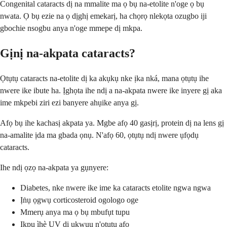
Congenital cataracts dị na mmalite ma ọ bụ na-etolite n'oge ọ bụ
nwata. Ọ bụ ezie na ọ dịghị emekarị, ha chọrọ nlekọta ozugbo iji
gbochie nsogbu anya n'oge mmepe dị mkpa.
Gịnị na-akpata cataracts?
Ọtụtụ cataracts na-etolite dị ka akụkụ nke ịka nká, mana ọtụtụ ihe
nwere ike ibute ha. Ịghọta ihe ndị a na-akpata nwere ike inyere gị aka
ime mkpebi ziri ezi banyere ahụike anya gị.
Afọ bụ ihe kachasị akpata ya. Mgbe afọ 40 gasịrị, protein dị na lens gị
na-amalite ịda ma gbada ọnụ. N'afọ 60, ọtụtụ ndị nwere ụfọdụ
cataracts.
Ihe ndị ọzọ na-akpata ya gụnyere:
Diabetes, nke nwere ike ime ka cataracts etolite ngwa ngwa
Ịṅụ ọgwụ corticosteroid ogologo oge
Mmerụ anya ma ọ bụ mbufụt tupu
Ịkpu ìhè UV dị ukwuu n'ọtụtụ afọ