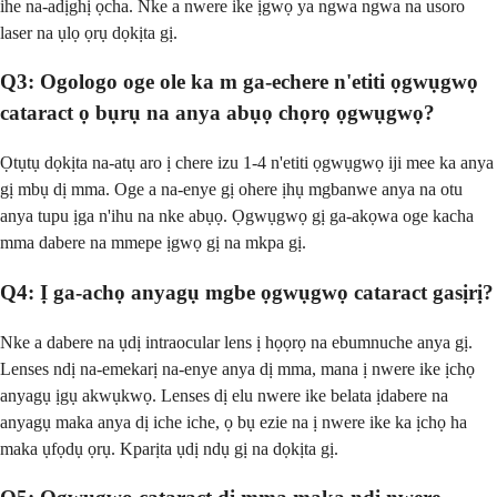
ihe na-adịghị ọcha. Nke a nwere ike ịgwọ ya ngwa ngwa na usoro
laser na ụlọ ọrụ dọkịta gị.
Q3: Ogologo oge ole ka m ga-echere n'etiti ọgwụgwọ
cataract ọ bụrụ na anya abụọ chọrọ ọgwụgwọ?
Ọtụtụ dọkịta na-atụ aro ị chere izu 1-4 n'etiti ọgwụgwọ iji mee ka anya
gị mbụ dị mma. Oge a na-enye gị ohere ịhụ mgbanwe anya na otu
anya tupu ịga n'ihu na nke abụọ. Ọgwụgwọ gị ga-akọwa oge kacha
mma dabere na mmepe ịgwọ gị na mkpa gị.
Q4: Ị ga-achọ anyagụ mgbe ọgwụgwọ cataract gasịrị?
Nke a dabere na ụdị intraocular lens ị họọrọ na ebumnuche anya gị.
Lenses ndị na-emekarị na-enye anya dị mma, mana ị nwere ike ịchọ
anyagụ ịgụ akwụkwọ. Lenses dị elu nwere ike belata ịdabere na
anyagụ maka anya dị iche iche, ọ bụ ezie na ị nwere ike ka ịchọ ha
maka ụfọdụ ọrụ. Kparịta ụdị ndụ gị na dọkịta gị.