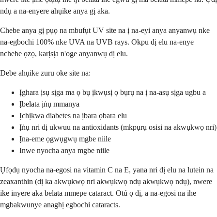
ndụ a na-enyere ahụike anya gị aka.
Chebe anya gị pụọ na mbufụt UV site na ị na-eyi anya anyanwụ nke
na-egbochi 100% nke UVA na UVB rays. Okpu dị elu na-enye
nchebe ọzọ, karịsịa n'oge anyanwụ dị elu.
Debe ahụike zuru oke site na:
Ịghara ịsụ sịga ma ọ bụ ịkwụsị ọ bụrụ na ị na-asụ sịga ugbu a
Ịbelata ịṅụ mmanya
Ịchịkwa diabetes na ịbara ọbara elu
Ịṅụ nri dị ukwuu na antioxidants (mkpụrụ osisi na akwụkwọ nri)
Ịna-eme ọgwụgwụ mgbe niile
Inwe nyocha anya mgbe niile
Ụfọdụ nyocha na-egosi na vitamin C na E, yana nri dị elu na lutein na
zeaxanthin (dị ka akwụkwọ nri akwụkwọ ndụ akwụkwọ ndụ), nwere
ike inyere aka belata mmepe cataract. Otú ọ dị, a na-egosi na ihe
mgbakwunye anaghị egbochi cataracts.