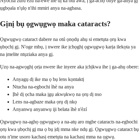
Nyocha zuru ezu na-ewe ihe dị ka otu awa, ị ga-achọ onye ga-anya gị
ụgbọala n'ụlọ n'ihi mmiri anya na-agbasa.
Gịnị bụ ọgwụgwọ maka cataracts?
Ọgwụgwọ cataract dabere na otú ọnọdụ ahụ si emetụta ọrụ kwa
ụbọchị gị. N'oge mbụ, ị nwere ike ịchọghị ọgwụgwọ karịa ilekọta ya
na ịmelite ntụziaka anya gị.
Ụzọ na-agwọghị ọrịa nwere ike inyere aka ịchịkwa ihe ị ga-ahụ obere:
Anyagụ dị ike ma ọ bụ lens kọntaktị
Ntucha na-egbochi ìhè na anya
Ịhè dị ọcha maka ịgụ akwụkwọ na ọrụ dị nso
Lens na-agbaze maka ọrụ dị nkọ
Anyanwụ anyanwụ iji belata ìhè n'èzí
Ọgwụgwọ na-aghọ ọgwụgwọ a na-atụ aro mgbe cataracts na-egbochi
ọrụ kwa ụbọchị gị ma ọ bụ ịdị mma nke ndụ gị. Ọgwụgwọ cataract bụ
otu n'ime usoro kachasị emetụta na kachasị mma na ọgwụ.