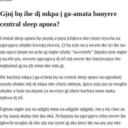
Gịnị bụ ihe dị mkpa ị ga-amata banyere
central sleep apnea?
Central sleep apnea bụ ọnọdụ a pụrụ ịchịkwa nke chọrọ nyocha na
ọgwụgwọ ahụike kwesịrị ekwesị. Ọ bụ ezie na ọ nwere ike iyi ihe na-
atụ egwu ịmụta na uche gị mgbe ụfọdụ “na-echefu” ịkpọku ume mgbe
ị na-ehi ụra, enwere ọgwụgwọ dị irè ndị nwere ike imeziwanye ihe
mgbaàmà gị na ịdị mma nke ndụ gị.
Ihe kachasị mkpa ị ga-echeta bụ na central sleep apnea na-egosikarị
ọnọdụ ahụike ndị dị mkpa nke chọrọ nlekọta. Ịgwọ ọrịa ụra na nsogbu
ahụike ọ bụla na-akpata ya na-enye gị ohere kachasị mma maka
njikwa dị irè.
Egbula mgbe ụra na-adịghị mma na-adịgide adịgide, ma ọ bụ chee na
ọ bụ naanị akụkụ nke ịka nká. Nchọpụta na ọgwụgwọ mbụ nwere ike
igbochi nsogbu dị oke njọ ma nyere gị aka ịnwe ike na-arụ ọrụ nke