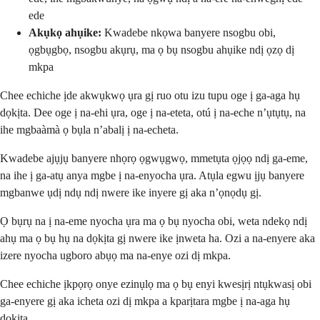
ede
Akụkọ ahụike:
Kwadebe nkọwa banyere nsogbu obi,
ọgbụgbọ, nsogbu akụrụ, ma ọ bụ nsogbu ahụike ndị ọzọ dị
mkpa
Chee echiche ịde akwụkwọ ụra gị ruo otu izu tupu oge ị ga-aga hụ
dọkịta. Dee oge ị na-ehi ụra, oge ị na-eteta, otú ị na-eche n’ụtụtụ, na
ihe mgbaàmà ọ bụla n’abalị ị na-echeta.
Kwadebe ajụjụ banyere nhọrọ ọgwụgwọ, mmetụta ọjọọ ndị ga-eme,
na ihe ị ga-atụ anya mgbe ị na-enyocha ụra. Atụla egwu ịjụ banyere
mgbanwe ụdị ndụ ndị nwere ike inyere gị aka n’ọnọdụ gị.
Ọ bụrụ na ị na-eme nyocha ụra ma ọ bụ nyocha obi, weta ndekọ ndị
ahụ ma ọ bụ hụ na dọkịta gị nwere ike ịnweta ha. Ozi a na-enyere aka
izere nyocha ugboro abụọ ma na-enye ozi dị mkpa.
Chee echiche ịkpọrọ onye ezinụlọ ma ọ bụ enyi kwesịrị ntụkwasị obi
ga-enyere gị aka icheta ozi dị mkpa a kparịtara mgbe ị na-aga hụ
dọkịta.