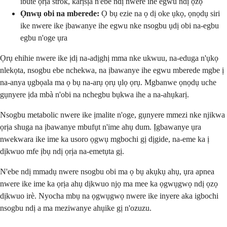
ibute ọrịa strok, karịsịa n'ebe ndị nwere ihe egwu ndị ọzọ
Ọnwụ obi na mberede:
Ọ bụ ezie na ọ dị oke ụkọ, ọnọdụ siri
ike nwere ike ịbawanye ihe egwu nke nsogbu ụdị obi na-egbu
egbu n'oge ụra
Ọrụ ehihie nwere ike ịdị na-adịghị mma nke ukwuu, na-eduga n'ụkọ
nlekọta, nsogbu ebe nchekwa, na ịbawanye ihe egwu mberede mgbe ị
na-anya ụgbọala ma ọ bụ na-arụ ọrụ ụlọ ọrụ. Mgbanwe ọnọdụ uche
gụnyere ịda mbà n'obi na nchegbu bụkwa ihe a na-ahụkarị.
Nsogbu metabolic nwere ike ịmalite n'oge, gụnyere mmezi nke njikwa
ọrịa shuga na ịbawanye mbufụt n'ime ahụ dum. Ịgbawanye ụra
nwekwara ike ime ka usoro ọgwụ mgbochi gị dịgide, na-eme ka ị
dịkwuo mfe ịbụ ndị ọrịa na-emetụta gị.
N'ebe ndị mmadụ nwere nsogbu obi ma ọ bụ akụkụ ahụ, ụra apnea
nwere ike ime ka ọrịa ahụ dịkwuo njọ ma mee ka ọgwụgwọ ndị ọzọ
dịkwuo irè. Nyocha mbụ na ọgwụgwọ nwere ike inyere aka igbochi
nsogbu ndị a ma meziwanye ahụike gị n'ozuzu.