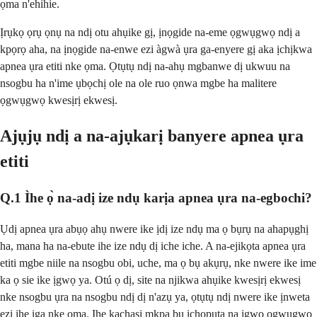
ọma n'ehihie.
Ịrụkọ ọrụ ọnụ na ndị otu ahụike gị, ịnọgide na-eme ọgwụgwọ ndị a
kpọrọ aha, na ịnọgide na-enwe ezi àgwà ụra ga-enyere gị aka ịchịkwa
apnea ụra etiti nke ọma. Ọtụtụ ndị na-ahụ mgbanwe dị ukwuu na
nsogbu ha n'ime ụbọchị ole na ole ruo ọnwa mgbe ha malitere
ọgwụgwọ kwesịrị ekwesị.
Ajụjụ ndị a na-ajụkarị banyere apnea ụra
etiti
Q.1 Ìhe ọ̀ na-adị ize ndụ karịa apnea ụra na-egbochi?
Ụdị apnea ụra abụọ ahụ nwere ike ịdị ize ndụ ma ọ bụrụ na ahapụghị
ha, mana ha na-ebute ihe ize ndụ dị iche iche. A na-ejikọta apnea ụra
etiti mgbe niile na nsogbu obi, uche, ma ọ bụ akụrụ, nke nwere ike ime
ka ọ sie ike ịgwọ ya. Otú ọ dị, site na njikwa ahụike kwesịrị ekwesị
nke nsogbu ụra na nsogbu ndị dị n'azụ ya, ọtụtụ ndị nwere ike ịnweta
ezi ihe ịga nke ọma. Ihe kachasị mkpa bụ ịchọpụta na ịgwọ ọgwụgwọ