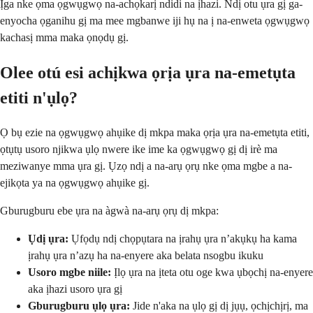
Ịga nke ọma ọgwụgwọ na-achọkarị ndidi na ịhazi. Ndị otu ụra gị ga-
enyocha ọganihu gị ma mee mgbanwe iji hụ na ị na-enweta ọgwụgwọ
kachasị mma maka ọnọdụ gị.
Olee otú esi achịkwa ọrịa ụra na-emetụta
etiti n'ụlọ?
Ọ bụ ezie na ọgwụgwọ ahụike dị mkpa maka ọrịa ụra na-emetụta etiti,
ọtụtụ usoro njikwa ụlọ nwere ike ime ka ọgwụgwọ gị dị irè ma
meziwanye mma ụra gị. Ụzọ ndị a na-arụ ọrụ nke ọma mgbe a na-
ejikọta ya na ọgwụgwọ ahụike gị.
Gburugburu ebe ụra na àgwà na-arụ ọrụ dị mkpa:
Ụdị ụra:
Ụfọdụ ndị chọpụtara na ịrahụ ụra n’akụkụ ha kama
ịrahụ ụra n’azụ ha na-enyere aka belata nsogbu ikuku
Usoro mgbe niile:
Ịlọ ụra na ịteta otu oge kwa ụbọchị na-enyere
aka ịhazi usoro ụra gị
Gburugburu ụlọ ụra:
Jide n'aka na ụlọ gị dị jụụ, ọchịchịrị, ma