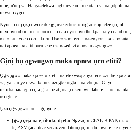
ume) n'ụdị ya. Ha ga-elekwa mgbanwe ndị metụtara ya na ụdị obi na
ọkwa oxygen.
Nyocha ndị ọzọ nwere ike ịgụnye echocardiograms iji lelee ọrụ obi,
onyonyo ụbụrụ ma ọ bụrụ na a na-enyo enyo ihe kpatara ya na ụbụrụ,
ma ọ bụ nyocha ọrụ akụrụ. Usoro zuru ezu a na-enyere aka ịchọpụta
ụdị apnea ụra etiti pụrụ iche ma na-eduzi atụmatụ ọgwụgwọ.
Gịnị bụ ọgwụgwọ maka apnea ụra etiti?
Ọgwụgwọ maka apnea ụra etiti na-elekwasị anya na idozi ihe kpatara
ya, yana inye nkwado ume ozugbo mgbe ị na-ehi ụra. Onye
ọkachamara gị na ụra ga-eme atụmatụ nkeonwe dabere na ụdị na oke
nsogbu gị.
Ụzọ ọgwụgwọ bụ isi gụnyere:
Ịgwọ ọrịa na-eji ikuku dị elu:
Ngwaọrụ CPAP, BiPAP, ma ọ
bụ ASV (adaptive servo-ventilation) pụrụ iche nwere ike inyere