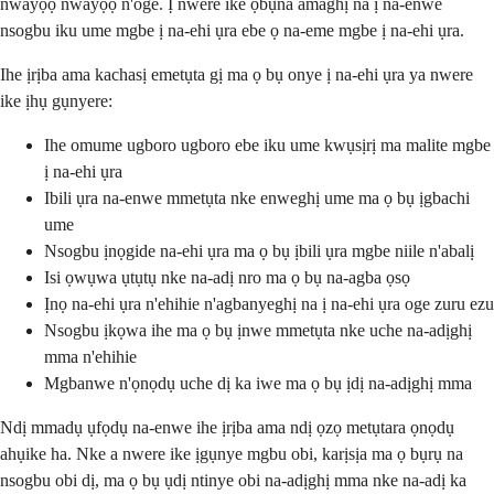
nwayọọ nwayọọ n'oge. Ị nwere ike ọbụna amaghị na ị na-enwe
nsogbu iku ume mgbe ị na-ehi ụra ebe ọ na-eme mgbe ị na-ehi ụra.
Ihe ịrịba ama kachasị emetụta gị ma ọ bụ onye ị na-ehi ụra ya nwere
ike ịhụ gụnyere:
Ihe omume ugboro ugboro ebe iku ume kwụsịrị ma malite mgbe
ị na-ehi ụra
Ibili ụra na-enwe mmetụta nke enweghị ume ma ọ bụ ịgbachi
ume
Nsogbu ịnọgide na-ehi ụra ma ọ bụ ịbili ụra mgbe niile n'abalị
Isi ọwụwa ụtụtụ nke na-adị nro ma ọ bụ na-agba ọsọ
Ịnọ na-ehi ụra n'ehihie n'agbanyeghị na ị na-ehi ụra oge zuru ezu
Nsogbu ịkọwa ihe ma ọ bụ ịnwe mmetụta nke uche na-adịghị
mma n'ehihie
Mgbanwe n'ọnọdụ uche dị ka iwe ma ọ bụ ịdị na-adịghị mma
Ndị mmadụ ụfọdụ na-enwe ihe ịrịba ama ndị ọzọ metụtara ọnọdụ
ahụike ha. Nke a nwere ike ịgụnye mgbu obi, karịsịa ma ọ bụrụ na
nsogbu obi dị, ma ọ bụ ụdị ntinye obi na-adịghị mma nke na-adị ka