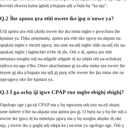
kwesịrị ekwesị kama ịgbalị ịchọpụta ụdị ọ bụla bụ “ka njọ”.
Q.2 Ìhe apnea ụra etiti nwere ike ịpụ n'onwe ya?
Ụdị apnea ụra etiti ụfọdụ nwere ike ịka mma mgbe e gwọchara ihe
kpatara ya. Dịka ọmụmaatụ, apnea ụra etiti nke ọgwụ na-akpata na-
apụkarị mgbe e meziri ọgwụ, ma ume na-adị mgbe niile na-adị elu na-
apụkarị mgbe ị laghachiri n'ebe dị ala. Otú ọ dị, apnea ụra etiti
metụtara nsogbu ndị na-adịgide adịgide dị ka ọdịda obi na-achọkarị
njikwa na-aga n'ihu. Onye ọkachamara gị na-ahụ maka ụra nwere ike
inyere gị aka ịchọpụta ma ụdị gị pụrụ iche nwere ike ịka mma site na
ọgwụgwọ nke ihe kpatara ya.
Q.3 Ì ga-achọ iji igwe CPAP ruo mgbe ebighị ebighị?
Ogologo oge ị ga-eji CPAP ma ọ bụ ngwaọrụ ndị ọzọ na-eji akụrụ
ume dabere n'ihe na-akpata ọrịa apnea ụra gị. Ọ bụrụ na ọ bụ ihe ndị a
nwere ike ịgwọ dị ka mmetụta ọgwụ ma ọ bụ nsogbu ahụike dị oke
njọ, ị nwere ike ọ gaghị adị mkpa ka ị na-eme ya ogologo oge. Otú ọ