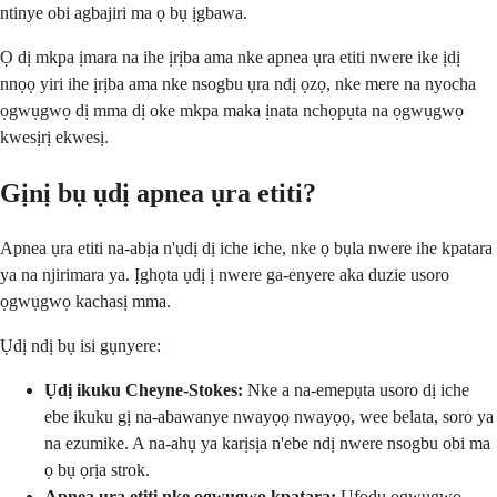
ntinye obi agbajiri ma ọ bụ ịgbawa.
Ọ dị mkpa ịmara na ihe ịrịba ama nke apnea ụra etiti nwere ike ịdị
nnọọ yiri ihe ịrịba ama nke nsogbu ụra ndị ọzọ, nke mere na nyocha
ọgwụgwọ dị mma dị oke mkpa maka ịnata nchọpụta na ọgwụgwọ
kwesịrị ekwesị.
Gịnị bụ ụdị apnea ụra etiti?
Apnea ụra etiti na-abịa n'ụdị dị iche iche, nke ọ bụla nwere ihe kpatara
ya na njirimara ya. Ịghọta ụdị ị nwere ga-enyere aka duzie usoro
ọgwụgwọ kachasị mma.
Ụdị ndị bụ isi gụnyere:
Ụdị ikuku Cheyne-Stokes:
Nke a na-emepụta usoro dị iche
ebe ikuku gị na-abawanye nwayọọ nwayọọ, wee belata, soro ya
na ezumike. A na-ahụ ya karịsịa n'ebe ndị nwere nsogbu obi ma
ọ bụ ọrịa strok.
Apnea ụra etiti nke ọgwụgwọ kpatara:
Ụfọdụ ọgwụgwọ,