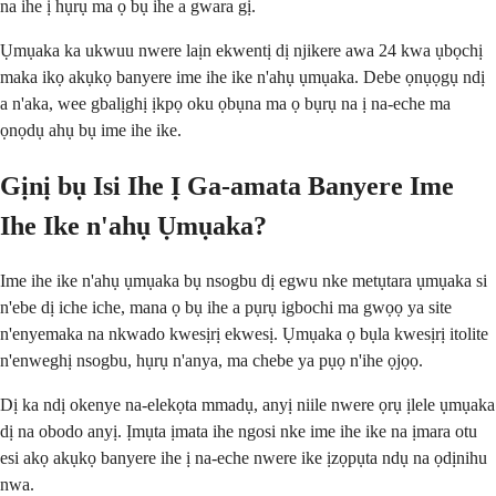
na ihe ị hụrụ ma ọ bụ ihe a gwara gị.
Ụmụaka ka ukwuu nwere laịn ekwentị dị njikere awa 24 kwa ụbọchị
maka ikọ akụkọ banyere ime ihe ike n'ahụ ụmụaka. Debe ọnụọgụ ndị
a n'aka, wee gbalịghị ịkpọ oku ọbụna ma ọ bụrụ na ị na-eche ma
ọnọdụ ahụ bụ ime ihe ike.
Gịnị bụ Isi Ihe Ị Ga-amata Banyere Ime
Ihe Ike n'ahụ Ụmụaka?
Ime ihe ike n'ahụ ụmụaka bụ nsogbu dị egwu nke metụtara ụmụaka si
n'ebe dị iche iche, mana ọ bụ ihe a pụrụ igbochi ma gwọọ ya site
n'enyemaka na nkwado kwesịrị ekwesị. Ụmụaka ọ bụla kwesịrị itolite
n'enweghị nsogbu, hụrụ n'anya, ma chebe ya pụọ n'ihe ọjọọ.
Dị ka ndị okenye na-elekọta mmadụ, anyị niile nwere ọrụ ịlele ụmụaka
dị na obodo anyị. Ịmụta ịmata ihe ngosi nke ime ihe ike na ịmara otu
esi akọ akụkọ banyere ihe ị na-eche nwere ike ịzọpụta ndụ na ọdịnihu
nwa.