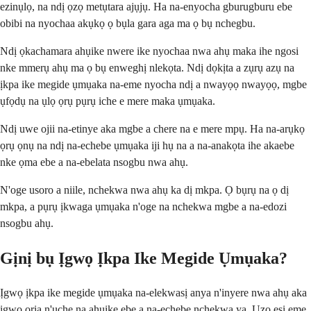
ezinụlọ, na ndị ọzọ metụtara ajụjụ. Ha na-enyocha gburugburu ebe
obibi na nyochaa akụkọ ọ bụla gara aga ma ọ bụ nchegbu.
Ndị ọkachamara ahụike nwere ike nyochaa nwa ahụ maka ihe ngosi
nke mmerụ ahụ ma ọ bụ enweghị nlekọta. Ndị dọkịta a zụrụ azụ na
ịkpa ike megide ụmụaka na-eme nyocha ndị a nwayọọ nwayọọ, mgbe
ụfọdụ na ụlọ ọrụ pụrụ iche e mere maka ụmụaka.
Ndị uwe ojii na-etinye aka mgbe a chere na e mere mpụ. Ha na-arụkọ
ọrụ ọnụ na ndị na-echebe ụmụaka iji hụ na a na-anakọta ihe akaebe
nke ọma ebe a na-ebelata nsogbu nwa ahụ.
N'oge usoro a niile, nchekwa nwa ahụ ka dị mkpa. Ọ bụrụ na ọ dị
mkpa, a pụrụ ịkwaga ụmụaka n'oge na nchekwa mgbe a na-edozi
nsogbu ahụ.
Gịnị bụ Ịgwọ Ịkpa Ike Megide Ụmụaka?
Ịgwọ ịkpa ike megide ụmụaka na-elekwasị anya n'inyere nwa ahụ aka
ịgwọ ọrịa n'uche na ahụike ebe a na-echebe nchekwa ya. Ụzọ esi eme