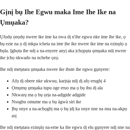
Gịnị bụ Ihe Egwu maka Ime Ihe Ike na
Ụmụaka?
Ụfọdụ ọnọdụ nwere ike ime ka nwa dị n'ihe egwu nke ime ihe ike, ọ
bụ ezie na ọ dị mkpa icheta na ime ihe ike nwere ike ime na ezinụlọ ọ
bụla. Ịghọta ihe ndị a na-enyere anyị aka ịchọpụta ụmụaka ndị nwere
ike ịchọ nkwado na nchebe ọzọ.
Ihe ndị metụtara ụmụaka nwere ike ibute ihe egwu gụnyere:
Afọ dị obere nke ukwuu, karịsịa ndị dị afọ erughị 4
Ọmụmụ ụmụaka tupu oge eruo ma ọ bụ ibu dị ala
Nkwarụ ma ọ bụ ọrịa na-adịgide adịgide
Nsogbu omume ma ọ bụ àgwà siri ike
Ịbụ onye a na-achọghị ma ọ bụ ịdị ka onye nne na nna na-akpọ
asị
Ihe ndị metụtara ezinụlọ na-eme ka ihe egwu dị elu gụnyere ndị nne na