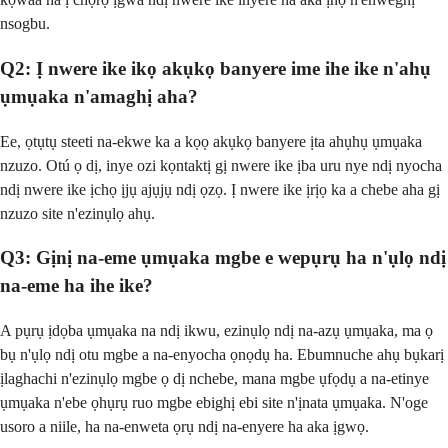
nsogbu.
Q2: Ị nwere ike ikọ akụkọ banyere ime ihe ike n'ahụ
ụmụaka n'amaghị aha?
Ee, ọtụtụ steeti na-ekwe ka a kọọ akụkọ banyere ịta ahụhụ ụmụaka
nzuzo. Otú ọ dị, inye ozi kọntaktị gị nwere ike ịba uru nye ndị nyocha
ndị nwere ike ịchọ ịjụ ajụjụ ndị ọzọ. Ị nwere ike ịrịọ ka a chebe aha gị
nzuzo site n'ezinụlọ ahụ.
Q3: Gịnị na-eme ụmụaka mgbe e wepụrụ ha n'ụlọ ndị
na-eme ha ihe ike?
A pụrụ ịdọba ụmụaka na ndị ikwu, ezinụlọ ndị na-azụ ụmụaka, ma ọ
bụ n'ụlọ ndị otu mgbe a na-enyocha ọnọdụ ha. Ebumnuche ahụ bụkarị
ịlaghachi n'ezinụlọ mgbe ọ dị nchebe, mana mgbe ụfọdụ a na-etinye
ụmụaka n'ebe ọhụrụ ruo mgbe ebighị ebi site n'ịnata ụmụaka. N'oge
usoro a niile, ha na-enweta ọrụ ndị na-enyere ha aka ịgwọ.