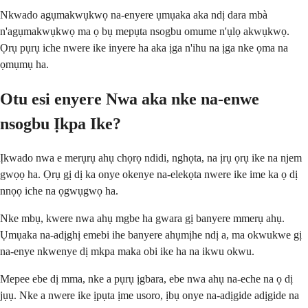
Nkwado agụmakwụkwọ na-enyere ụmụaka aka ndị dara mbà
n'agụmakwụkwọ ma ọ bụ mepụta nsogbu omume n'ụlọ akwụkwọ.
Ọrụ pụrụ iche nwere ike inyere ha aka ịga n'ihu na ịga nke ọma na
ọmụmụ ha.
Otu esi enyere Nwa aka nke na-enwe
nsogbu Ịkpa Ike?
Ịkwado nwa e merụrụ ahụ chọrọ ndidi, nghọta, na ịrụ ọrụ ike na njem
gwọọ ha. Ọrụ gị dị ka onye okenye na-elekọta nwere ike ime ka ọ dị
nnọọ iche na ọgwụgwọ ha.
Nke mbụ, kwere nwa ahụ mgbe ha gwara gị banyere mmerụ ahụ.
Ụmụaka na-adịghị emebi ihe banyere ahụmịhe ndị a, ma okwukwe gị
na-enye nkwenye dị mkpa maka obi ike ha na ikwu okwu.
Mepee ebe dị mma, nke a pụrụ ịgbara, ebe nwa ahụ na-eche na ọ dị
jụụ. Nke a nwere ike ịpụta ịme usoro, ịbụ onye na-adịgide adịgide na