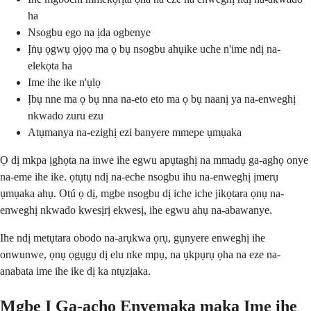
ha
Nsogbu ego na ịda ogbenye
Ịṅụ ọgwụ ọjọọ ma ọ bụ nsogbu ahụike uche n'ime ndị na-
elekọta ha
Ime ihe ike n'ụlọ
Ịbụ nne ma ọ bụ nna na-eto eto ma ọ bụ naanị ya na-enweghị
nkwado zuru ezu
Atụmanya na-ezighị ezi banyere mmepe ụmụaka
Ọ dị mkpa ịghọta na inwe ihe egwu apụtaghị na mmadụ ga-aghọ onye
na-eme ihe ike. ọtụtụ ndị na-eche nsogbu ihu na-enweghị ịmerụ
ụmụaka ahụ. Otú ọ dị, mgbe nsogbu dị iche iche jikọtara ọnụ na-
enweghị nkwado kwesịrị ekwesị, ihe egwu ahụ na-abawanye.
Ihe ndị metụtara obodo na-arụkwa ọrụ, gụnyere enweghị ihe
onwunwe, ọnụ ọgụgụ dị elu nke mpụ, na ụkpụrụ ọha na eze na-
anabata ime ihe ike dị ka ntụzịaka.
Mgbe Ị Ga-achọ Enyemaka maka Ime ihe