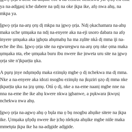
ya na-adịgasị iche dabere na ụdị na oke ịkpa ike, afọ nwa ahụ, na
mkpa ya.
Ịgwọ ọrịa na-arụ ọrụ dị mkpa na ịgwọ ọrịa. Ndị ọkachamara na-ahụ
maka uche ụmụaka na ndị na-enyere aka na-eji usoro dabara na afọ
inyere ụmụaka aka ịghọta ahụmahụ ha ma zụlite nkà dị mma iji na-
eche ihe ihu. Ịgwọ ọrịa site na egwuregwu na-arụ ọrụ nke ọma maka
ụmụaka nta, ebe ụmụaka buru ibu nwere ike ịnweta uru site na ịgwọ
ọrịa site n'ịkparịta ụka.
A pụrụ ịnye ndụmọdụ maka ezinụlọ mgbe ọ dị nchekwa ma dị mma.
Nke a na-enyere aka idozi nsogbu ezinụlọ na ịkụziri ụzọ dị mma nke
ịkparịta ụka na ịzụ ụmụ. Otú ọ dị, nke a na-eme naanị mgbe nne na
nna na-eme ihe ike ahụ kwere nkwa ịgbanwe, a pụkwara ịkwụsị
nchekwa nwa ahụ.
Ịgwọ ọrịa na-agwọ ahụ ọ bụla ma ọ bụ nsogbu ahụike sitere na ịkpa
ike. Ụmụaka ụfọdụ nwere ike ịchọ nlekọta ahụike mgbe niile maka
mmetụta ịkpa ike ha na-adịgide adịgide.