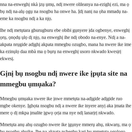
nna na-enweghị nkà ịzụ ụmụ, ndị nwere olileanya na-ezighị ezi, ma ọ
bụ ndị na-alụ ọgụ na nsogbu ha onwe ha. Ịdị nanị na ọha mmadụ na-
eme ka nsogbu ndị a ka njọ.
Ihe ndị metụtara gburugburu ebe obibi gụnyere ịda ogbenye, enweghị
ọrụ, ọnọdụ ụlọ dị njọ, na enweghị ihe ndị obodo na-enye. Ndị a na-
akpata nrụgide adịghị akpata mmegbu ozugbo, mana ha nwere ike ime
ka ezinụlọ daa mbà ma ọ bụrụ na enweghị usoro nkwado kwesịrị
ekwesị.
Gịnị bụ nsogbu ndị nwere ike ịpụta site na
mmegbu ụmụaka?
Mmegbu ụmụaka nwere ike ịnwe mmetụta na-adịgide adịgide ruo
mgbe okenye. Ịghọta nsogbu ndị a nwere ike inyere anyị aka ịmata ihe
mere ọ dị mkpa ịmalite ịgwọ ọrịa ma nye ndị lanarịrị nkwado.
Mmetụta anụ ahụ ozugbo nwere ike ịgụnye mmerụ ahụ, nkwarụ, ma ọ
bụ nsogbu ahụike. Ihe na-akpata nchegbu karị bụ mmetụta ogologo