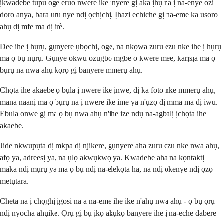
ịkwadebe tupu oge eruo nwere ike inyere gị aka ịhụ na ị na-enye ozi
doro anya, bara uru nye ndị ọchịchị. Ịhazi echiche gị na-eme ka usoro
ahụ dị mfe ma dị irè.
Dee ihe ị hụrụ, gụnyere ụbọchị, oge, na nkọwa zuru ezu nke ihe ị hụrụ
ma ọ bụ nụrụ. Gụnye okwu ozugbo mgbe o kwere mee, karịsịa ma ọ
bụrụ na nwa ahụ kọrọ gị banyere mmerụ ahụ.
Chọta ihe akaebe ọ bụla ị nwere ike ịnwe, dị ka foto nke mmerụ ahụ,
mana naanị ma ọ bụrụ na ị nwere ike ime ya n'ụzọ dị mma ma dị iwu.
Ebula onwe gị ma ọ bụ nwa ahụ n'ihe ize ndụ na-agbalị ịchọta ihe
akaebe.
Jide nkwupụta dị mkpa dị njikere, gụnyere aha zuru ezu nke nwa ahụ,
afọ ya, adreesị ya, na ụlọ akwụkwọ ya. Kwadebe aha na kọntaktị
maka ndị mụrụ ya ma ọ bụ ndị na-elekọta ha, na ndị okenye ndị ọzọ
metụtara.
Cheta na ị chọghị ịgosi na a na-eme ihe ike n'ahụ nwa ahụ - ọ bụ ọrụ
ndị nyocha ahụike. Ọrụ gị bụ ịkọ akụkọ banyere ihe ị na-eche dabere