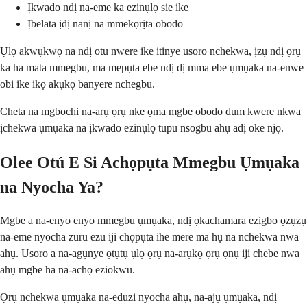
Ịkwado ndị na-eme ka ezinụlọ sie ike
Ịbelata ịdị nanị na mmekọrịta obodo
Ụlọ akwụkwọ na ndị otu nwere ike itinye usoro nchekwa, ịzụ ndị ọrụ
ka ha mata mmegbu, ma mepụta ebe ndị dị mma ebe ụmụaka na-enwe
obi ike ikọ akụkọ banyere nchegbu.
Cheta na mgbochi na-arụ ọrụ nke ọma mgbe obodo dum kwere nkwa
ịchekwa ụmụaka na ịkwado ezinụlọ tupu nsogbu ahụ adị oke njọ.
Olee Otú E Si Achọpụta Mmegbu Ụmụaka
na Nyocha Ya?
Mgbe a na-enyo enyo mmegbu ụmụaka, ndị ọkachamara ezigbo ọzụzụ
na-eme nyocha zuru ezu iji chọpụta ihe mere ma hụ na nchekwa nwa
ahụ. Usoro a na-agụnye ọtụtụ ụlọ ọrụ na-arụkọ ọrụ ọnụ iji chebe nwa
ahụ mgbe ha na-achọ eziokwu.
Ọrụ nchekwa ụmụaka na-eduzi nyocha ahụ, na-ajụ ụmụaka, ndị