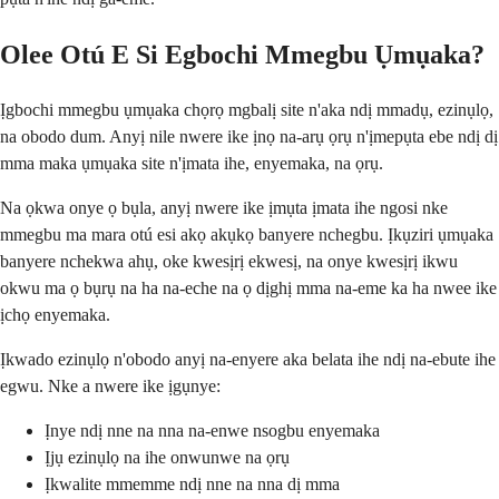
Olee Otú E Si Egbochi Mmegbu Ụmụaka?
Ịgbochi mmegbu ụmụaka chọrọ mgbalị site n'aka ndị mmadụ, ezinụlọ,
na obodo dum. Anyị nile nwere ike ịnọ na-arụ ọrụ n'ịmepụta ebe ndị dị
mma maka ụmụaka site n'ịmata ihe, enyemaka, na ọrụ.
Na ọkwa onye ọ bụla, anyị nwere ike ịmụta ịmata ihe ngosi nke
mmegbu ma mara otú esi akọ akụkọ banyere nchegbu. Ịkụziri ụmụaka
banyere nchekwa ahụ, oke kwesịrị ekwesị, na onye kwesịrị ikwu
okwu ma ọ bụrụ na ha na-eche na ọ dịghị mma na-eme ka ha nwee ike
ịchọ enyemaka.
Ịkwado ezinụlọ n'obodo anyị na-enyere aka belata ihe ndị na-ebute ihe
egwu. Nke a nwere ike ịgụnye:
Ịnye ndị nne na nna na-enwe nsogbu enyemaka
Ịjụ ezinụlọ na ihe onwunwe na ọrụ
Ịkwalite mmemme ndị nne na nna dị mma