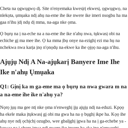
Cheta na ọgwụgwọ dị. Site n'enyemaka kwesịrị ekwesị, ọgwụgwọ, na
nlekọta, ụmụaka ndị ahụ na-eme ihe ike nwere ike imeri nsogbu ha ma
gaa n'ihu ịdị ndụ dị mma, na-aga nke ọma.
Ọ bụrụ na ị na-eche na a na-eme ihe ike n'ahụ nwa, tụkwasị obi na
echiche gị ma mee ihe. Ọ ka mma ịbụ onye na-ezighị ezi ma hụ na
nchekwa nwa karịa ịnọ n'ọnọdụ na-ekwe ka ihe ọjọọ na-aga n'ihu.
Ajụjụ Ndị A Na-ajụkarị Banyere Ime Ihe
Ike n'ahụ Ụmụaka
Q1: Gịnị ka m ga-eme ma ọ bụrụ na nwa gwara m na
a na-eme ihe ike n'ahụ ya?
Nọrọ jụụ ma gee ntị nke ọma n'enweghị ịjụ ajụjụ ndị na-eduzi. Kpọọ
ha ekele maka ịtụkwasị gị obi ma gwa ha na ọ bụghị ikpe ha. Kọọ ihe
ahụ nye ndị ọchịchị ozugbo, wee gbalịghị ịgwa ha na ị ga-echebe ya -
kọwaa na ị chọrọ ịgwa ndị nwere ike inyere ha aka ịnọ n'enweghị