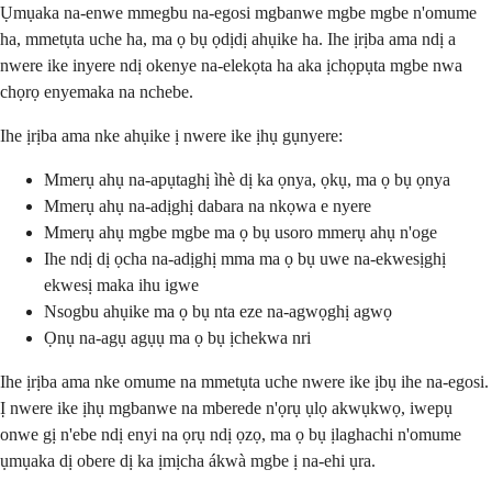
Ụmụaka na-enwe mmegbu na-egosi mgbanwe mgbe mgbe n'omume
ha, mmetụta uche ha, ma ọ bụ ọdịdị ahụike ha. Ihe ịrịba ama ndị a
nwere ike inyere ndị okenye na-elekọta ha aka ịchọpụta mgbe nwa
chọrọ enyemaka na nchebe.
Ihe ịrịba ama nke ahụike ị nwere ike ịhụ gụnyere:
Mmerụ ahụ na-apụtaghị ìhè dị ka ọnya, ọkụ, ma ọ bụ ọnya
Mmerụ ahụ na-adịghị dabara na nkọwa e nyere
Mmerụ ahụ mgbe mgbe ma ọ bụ usoro mmerụ ahụ n'oge
Ihe ndị dị ọcha na-adịghị mma ma ọ bụ uwe na-ekwesịghị
ekwesị maka ihu igwe
Nsogbu ahụike ma ọ bụ nta eze na-agwọghị agwọ
Ọnụ na-agụ agụụ ma ọ bụ ịchekwa nri
Ihe ịrịba ama nke omume na mmetụta uche nwere ike ịbụ ihe na-egosi.
Ị nwere ike ịhụ mgbanwe na mberede n'ọrụ ụlọ akwụkwọ, iwepụ
onwe gị n'ebe ndị enyi na ọrụ ndị ọzọ, ma ọ bụ ịlaghachi n'omume
ụmụaka dị obere dị ka ịmịcha ákwà mgbe ị na-ehi ụra.