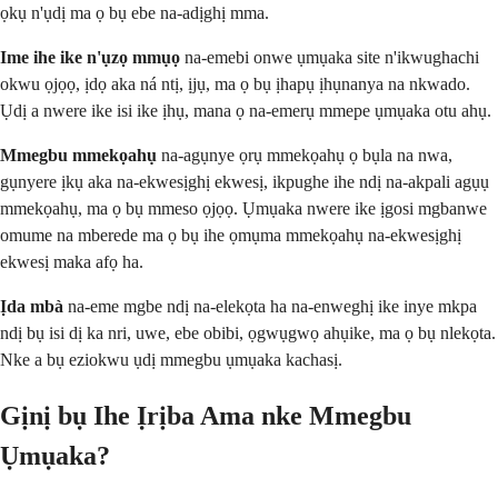
ọkụ n'ụdị ma ọ bụ ebe na-adịghị mma.
Ime ihe ike n'ụzọ mmụọ
na-emebi onwe ụmụaka site n'ikwughachi
okwu ọjọọ, ịdọ aka ná ntị, ịjụ, ma ọ bụ ịhapụ ịhụnanya na nkwado.
Ụdị a nwere ike isi ike ịhụ, mana ọ na-emerụ mmepe ụmụaka otu ahụ.
Mmegbu mmekọahụ
na-agụnye ọrụ mmekọahụ ọ bụla na nwa,
gụnyere ịkụ aka na-ekwesịghị ekwesị, ikpughe ihe ndị na-akpali agụụ
mmekọahụ, ma ọ bụ mmeso ọjọọ. Ụmụaka nwere ike ịgosi mgbanwe
omume na mberede ma ọ bụ ihe ọmụma mmekọahụ na-ekwesịghị
ekwesị maka afọ ha.
Ịda mbà
na-eme mgbe ndị na-elekọta ha na-enweghị ike inye mkpa
ndị bụ isi dị ka nri, uwe, ebe obibi, ọgwụgwọ ahụike, ma ọ bụ nlekọta.
Nke a bụ eziokwu ụdị mmegbu ụmụaka kachasị.
Gịnị bụ Ihe Ịrịba Ama nke Mmegbu
Ụmụaka?