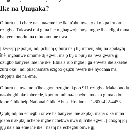
Ike na Ụmụaka?
Ọ bụrụ na ị chere na a na-eme ihe ike n'ahụ nwa, ọ dị mkpa ịrụ ọrụ
ozugbo. Tụkwasị obi gị na ihe mgbagwoju anya mgbe ihe adịghị mma
banyere ọnọdụ ma ọ bụ omume nwa.
Ị kwesịrị ịkpọtụrụ ndị ọchịchị ọ bụrụ na ị hụ mmerụ ahụ na-apụtaghị
ìhè, mgbanwe omume dị egwu, ma ọ bụ ọ bụrụ na nwa gwara gị
ozugbo banyere ime ihe ike. Etulala ruo mgbe ị ga-enweta ihe akaebe
zuru oke - ndị ọkachamara ezigbo ọzụzụ nwere ike nyochaa ma
chọpụta ihe na-eme.
Ọ bụrụ na nwa nọ n'ihe egwu ozugbo, kpọọ 911 ozugbo. Maka ọnọdụ
na-abụghị nke mberede, kpọtụrụ ndị na-echebe ụmụaka gị ma ọ bụ
kpọọ Childhelp National Child Abuse Hotline na 1-800-422-4453.
Ọtụtụ ndị na-echegbu onwe ha banyere ime akụkọ, mana ọ ka mma
ịdaba n'akụkụ nchebe mgbe nchekwa nwa dị n'ihe egwu. Ị chọghị ịdị
jụụ na a na-eme ihe ike - naanị na-echegbu onwe gị.