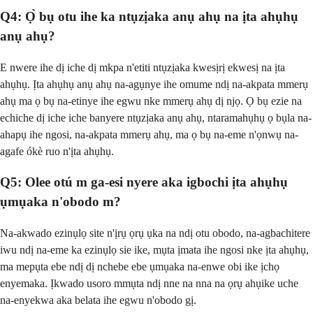
Q4: Ọ̀ bụ otu ihe ka ntụzịaka anụ ahụ na ịta ahụhụ
anụ ahụ?
E nwere ihe dị iche dị mkpa n'etiti ntụzịaka kwesịrị ekwesị na ịta
ahụhụ. Ịta ahụhụ anụ ahụ na-agụnye ihe omume ndị na-akpata mmerụ
ahụ ma ọ bụ na-etinye ihe egwu nke mmerụ ahụ dị njọ. Ọ bụ ezie na
echiche dị iche iche banyere ntụzịaka anụ ahụ, ntaramahụhụ ọ bụla na-
ahapụ ihe ngosi, na-akpata mmerụ ahụ, ma ọ bụ na-eme n'ọnwụ na-
agafe ókè ruo n'ịta ahụhụ.
Q5: Olee otú m ga-esi nyere aka igbochi ịta ahụhụ
ụmụaka n'obodo m?
Na-akwado ezinụlọ site n'ịrụ ọrụ ụka na ndị otu obodo, na-agbachitere
iwu ndị na-eme ka ezinụlọ sie ike, mụta ịmata ihe ngosi nke ịta ahụhụ,
ma mepụta ebe ndị dị nchebe ebe ụmụaka na-enwe obi ike ịchọ
enyemaka. Ịkwado usoro mmụta ndị nne na nna na ọrụ ahụike uche
na-enyekwa aka belata ihe egwu n'obodo gị.