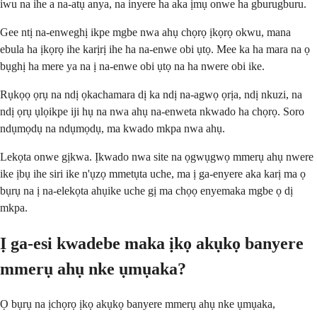
iwu na ihe a na-atụ anya, na inyere ha aka ịmụ onwe ha gburugburu.
Gee ntị na-enweghị ikpe mgbe nwa ahụ chọrọ ịkọrọ okwu, mana
ebula ha ịkọrọ ihe karịrị ihe ha na-enwe obi ụtọ. Mee ka ha mara na ọ
bụghị ha mere ya na ị na-enwe obi ụtọ na ha nwere obi ike.
Rụkọọ ọrụ na ndị ọkachamara dị ka ndị na-agwọ ọrịa, ndị nkuzi, na
ndị ọrụ ụlọikpe iji hụ na nwa ahụ na-enweta nkwado ha chọrọ. Soro
ndụmọdụ na ndụmọdụ, ma kwado mkpa nwa ahụ.
Lekọta onwe gịkwa. Ịkwado nwa site na ọgwụgwọ mmerụ ahụ nwere
ike ịbụ ihe siri ike n'ụzọ mmetụta uche, ma ị ga-enyere aka karị ma ọ
bụrụ na ị na-elekọta ahụike uche gị ma chọọ enyemaka mgbe ọ dị
mkpa.
Ị ga-esi kwadebe maka ịkọ akụkọ banyere
mmerụ ahụ nke ụmụaka?
Ọ bụrụ na ịchọrọ ịkọ akụkọ banyere mmerụ ahụ nke ụmụaka,