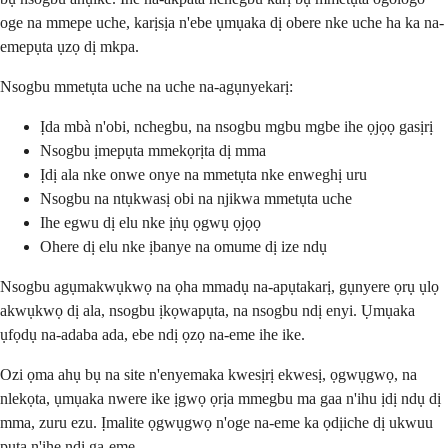
oge na mmepe uche, karịsịa n'ebe ụmụaka dị obere nke uche ha ka na-
emepụta ụzọ dị mkpa.
Nsogbu mmetụta uche na uche na-agụnyekarị:
Ịda mbà n'obi, nchegbu, na nsogbu mgbu mgbe ihe ọjọọ gasịrị
Nsogbu ịmepụta mmekọrịta dị mma
Ịdị ala nke onwe onye na mmetụta nke enweghị uru
Nsogbu na ntụkwasị obi na njikwa mmetụta uche
Ihe egwu dị elu nke ịṅụ ọgwụ ọjọọ
Ohere dị elu nke ịbanye na omume dị ize ndụ
Nsogbu agụmakwụkwọ na ọha mmadụ na-apụtakarị, gụnyere ọrụ ụlọ
akwụkwọ dị ala, nsogbu ịkọwapụta, na nsogbu ndị enyi. Ụmụaka
ụfọdụ na-adaba ada, ebe ndị ọzọ na-eme ihe ike.
Ozi ọma ahụ bụ na site n'enyemaka kwesịrị ekwesị, ọgwụgwọ, na
nlekọta, ụmụaka nwere ike ịgwọ ọrịa mmegbu ma gaa n'ihu ịdị ndụ dị
mma, zuru ezu. Ịmalite ọgwụgwọ n'oge na-eme ka ọdịiche dị ukwuu
pụta n'ihe ndị ga-eme.