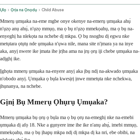
Ụlọ
Ọrịa na Ọnọdụ
Child Abuse
Mmerụ ụmụaka na-eme mgbe onye okenye na-emerụ ụmụaka ahụ́
n'ụzọ anụ ahụ́, n'ụzọ mmụọ, ma ọ bụ n'ụzọ mmekọahụ, ma ọ bụ na-
enyeghị ha nlekọta na nchebe dị mkpa. Ọ bụ nsogbu dị egwu nke
metụtara ọtụtụ nde ụmụaka n'ụwa nile, mana site n'ịmara ya na inye
aka, anyị nwere ike ịmata ihe ịrịba ama na ịrụ ọrụ iji chebe ụmụaka na-
adịghị ike.
Ịghọta mmerụ ụmụaka na-enyere anyị aka ịbụ ndị na-akwado ụmụaka
n'obodo anyị. Ụmụaka ọ bụla kwesịrị ịnwe mmetụta nke nchekwa,
ịhụnanya, na nchebe.
Gịnị Bụ Mmerụ Ọhụrụ Ụmụaka?
Mmerụ ụmụaka bụ ọrụ ọ bụla ma ọ bụ ọrụ na-emeghị nke na-emebi
ụmụaka dị afọ 18. Nke a gụnyere ime ihe ike n'anụ ahụ́, imebi mmụọ,
mmekọahụ, ma ọ bụ ịhapụ mkpa ndị dị mkpa dị ka nri, ebe obibi, na
nlekọta ahụ́ ike.