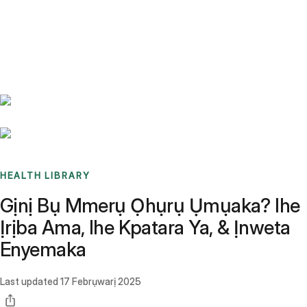
Benchmarks
Stories
FAQ
Sign up / Log in
HEALTH LIBRARY
Gịnị Bụ Mmerụ Ọhụrụ Ụmụaka? Ihe
Ịrịba Ama, Ihe Kpatara Ya, & Ịnweta
Enyemaka
Last updated
17 Febrụwarị 2025