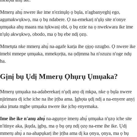
Mmerụ ahụ́ nwere ike ime n'ezinụlọ ọ bụla, n'agbanyeghị ego,
agụmakwụkwọ, ma ọ bụ ndabere. Ọ na-emekarị n'ụlọ site n'onye
ụmụaka ahụ maara ma tụkwasị obi, ọ bụ ezie na ọ nwekwara ike ime
n'ụlọ akwụkwọ, obodo, ma ọ bụ ebe ndị ọzọ.
Mmetụta nke mmerụ ahụ́ na-agafe karịa ihe ọjọọ ozugbo. Ọ nwere ike
imebi mmepe ụmụaka, mmekọrịta, na ọdịmma ha n'ozuzu n'oge ndụ
ha.
Gịnị bụ Ụdị Mmerụ Ọhụrụ Ụmụaka?
Mmerụ ụmụaka na-adaberekarị n'ụdị anọ dị mkpa, nke ọ bụla nwere
njirimara dị iche iche na ihe ịrịba ama. Ịghọta ụdị ndị a na-enyere anyị
aka ịmata mgbe ụmụaka nwere ike ịchọ enyemaka.
Ime ihe ike n'anụ ahụ́
na-agụnye imerụ ahụ́ ụmụaka n'ụzọ iche site
n'itinye aka, ịkụda, ịgbụ, ma ọ bụ ọrụ ndị ọzọ na-eme ihe ike. Ụdị
mmerụ ahụ́ a na-ahapụkarị ihe ịrịba ama dị ka ọnya, ọnya, ma ọ bụ