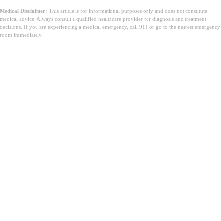
Medical Disclaimer:
This article is for informational purposes only and does not constitute
medical advice. Always consult a qualified healthcare provider for diagnosis and treatment
decisions. If you are experiencing a medical emergency, call 911 or go to the nearest emergency
room immediately.