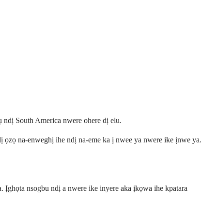
 ndị South America nwere ohere dị elu.
dị ọzọ na-enweghị ihe ndị na-eme ka ị nwee ya nwere ike ịnwe ya.
 Ịghọta nsogbu ndị a nwere ike inyere aka ịkọwa ihe kpatara