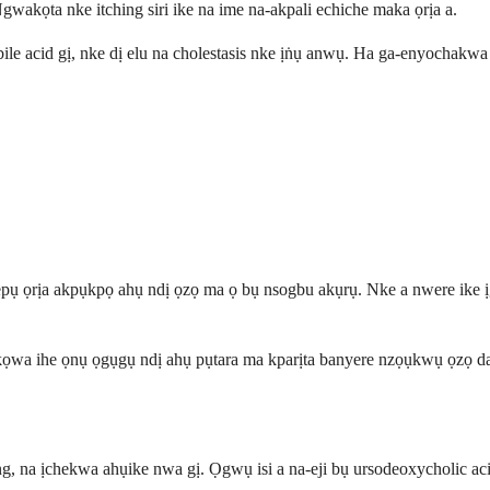
Ngwakọta nke itching siri ike na ime na-akpali echiche maka ọrịa a.
le acid gị, nke dị elu na cholestasis nke ịṅụ anwụ. Ha ga-enyochakwa ọr
pụ ọrịa akpụkpọ ahụ ndị ọzọ ma ọ bụ nsogbu akụrụ. Nke a nwere ike ị
ọwa ihe ọnụ ọgụgụ ndị ahụ pụtara ma kparịta banyere nzọụkwụ ọzọ daber
ng, na ịchekwa ahụike nwa gị. Ọgwụ isi a na-eji bụ ursodeoxycholic a