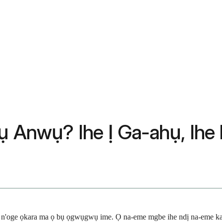
ụ Anwụ? Ihe Ị Ga-ahụ, Ihe 
'oge ọkara ma ọ bụ ọgwụgwụ ime. Ọ na-eme mgbe ihe ndị na-eme ka bile 