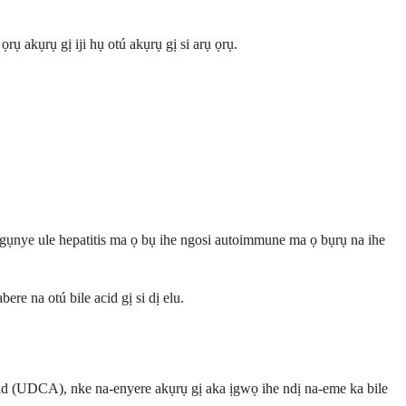
ụ akụrụ gị iji hụ otú akụrụ gị si arụ ọrụ.
gụnye ule hepatitis ma ọ bụ ihe ngosi autoimmune ma ọ bụrụ na ihe
e na otú bile acid gị si dị elu.
cid (UDCA), nke na-enyere akụrụ gị aka ịgwọ ihe ndị na-eme ka bile