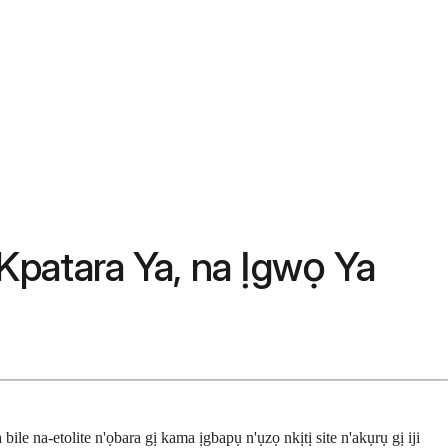
Kpatara Ya, na Ịgwọ Ya
na-etolite n'ọbara gị kama ịgbapụ n'ụzọ nkịtị site n'akụrụ gị iji