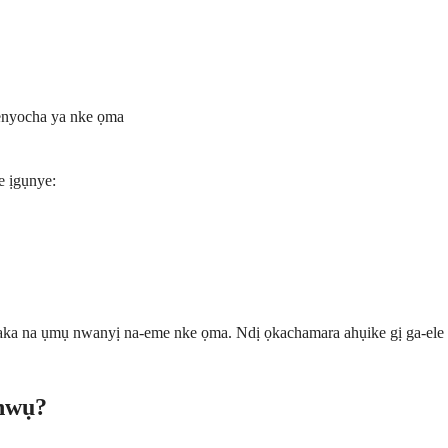
-enyocha ya nke ọma
e ịgụnye:
aka na ụmụ nwanyị na-eme nke ọma. Ndị ọkachamara ahụike gị ga-ele
anwụ?