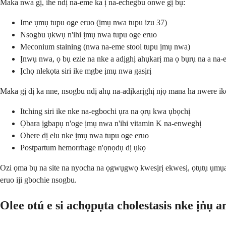
Maka nwa gị, ihe ndị na-eme ka ị na-echegbu onwe gị bụ:
Ime ụmụ tupu oge eruo (ịmụ nwa tupu izu 37)
Nsogbu ụkwụ n'ihi ịmụ nwa tupu oge eruo
Meconium staining (nwa na-eme stool tupu ịmụ nwa)
Ịnwụ nwa, ọ bụ ezie na nke a adịghị ahụkarị ma ọ bụrụ na a na
Ịchọ nlekọta siri ike mgbe ịmụ nwa gasịrị
Maka gị dị ka nne, nsogbu ndị ahụ na-adịkarịghị njọ mana ha nwere ik
Itching siri ike nke na-egbochi ụra na ọrụ kwa ụbọchị
Ọbara ịgbapụ n'oge ịmụ nwa n'ihi vitamin K na-enweghị
Ohere dị elu nke ịmụ nwa tupu oge eruo
Postpartum hemorrhage n'ọnọdụ dị ụkọ
Ozi ọma bụ na site na nyocha na ọgwụgwọ kwesịrị ekwesị, ọtụtụ ụmụ
eruo iji gbochie nsogbu.
Olee otú e si achọpụta cholestasis nke ịṅụ 