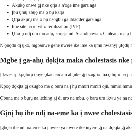
Akụkọ onwe gị nke ọrịa a n'oge ime gara aga
Ịbu ụmụ abụọ ma ọ bụ karịa
Ọrịa akụrụ ma ọ bụ nsogbu gallbladder gara aga
Ime site na in vitro fertilization (IVF)
Ụfọdụ ndị otu mmadụ, karịsịa ndị Scandinavian, Chilean, ma ọ 
N'ọnọdụ dị ụkọ, mgbanwe gene nwere ike ime ka ụmụ nwanyị ụfọdụ n
Mgbe ị ga-ahụ dọkịta maka cholestasis nke
Ị kwesịrị ịkpọtụrụ onye ọkachamara ahụike gị ozugbo ma ọ bụrụ na ị n
Kpọọ dọkịta gị ozugbo ma ọ bụrụ na ị hụ mmiri mmiri ojii, mmiri mmir
Ọbụna ma ọ bụrụ na itching gị dị nro na mbụ, ọ bara uru ikwu ya na ndị
Gịnị bụ ihe ndị na-eme ka ị nwee cholestas
Ịghọta ihe ndị na-eme ka ị nwee ya nwere ike inyere gị na dọkịta gị a