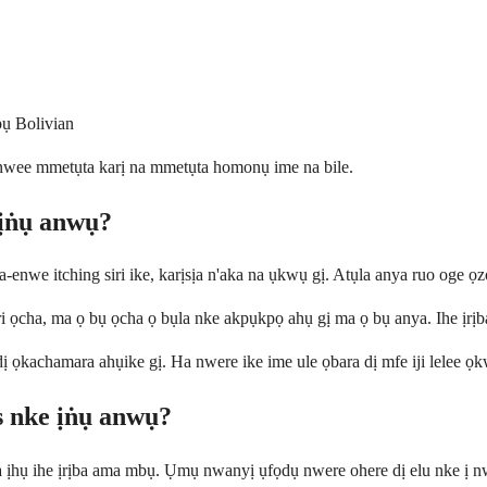
bụ Bolivian
wee mmetụta karị na mmetụta homonụ ime na bile.
 ịṅụ anwụ?
a-enwe itching siri ike, karịsịa n'aka na ụkwụ gị. Atụla anya ruo oge
i ọcha, ma ọ bụ ọcha ọ bụla nke akpụkpọ ahụ gị ma ọ bụ anya. Ihe ịrịb
 ọkachamara ahụike gị. Ha nwere ike ime ule ọbara dị mfe iji lelee ọkw
is nke ịṅụ anwụ?
ka ịhụ ihe ịrịba ama mbụ. Ụmụ nwanyị ụfọdụ nwere ohere dị elu nke ị n