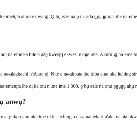
e ike imetụta ahụike nwa gị. Ọ bụ ezie na ọ na-ada ụjọ, ịghọta ihe na-e
ndị na-eme ka bile n'ụzọ kwesịrị ekwesị n'oge ime. Akụrụ gị na-eme b
ha na-alaghachi n'ọbara gị. Nke a na-akpata ihe ịrịba ama nke itching 
a-emetụta ihe dị ka otu n'ime ime 1,000, ọ bụ ezie na ọnụ ọgụgụ ahụ nwe
ịṅụ anwụ?
nwe akpụkpọ ahụ nke ime nkịtị. Itching a na-amalitekarị n'aka na ala ụ