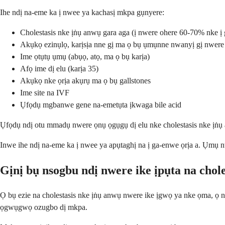
Ihe ndị na-eme ka ị nwee ya kachasị mkpa gụnyere:
Cholestasis nke ịṅụ anwụ gara aga (ị nwere ohere 60-70% nke ị
Akụkọ ezinụlọ, karịsịa nne gị ma ọ bụ ụmụnne nwanyị gị nwere 
Ime ọtụtụ ụmụ (abụọ, atọ, ma ọ bụ karịa)
Afọ ime dị elu (karịa 35)
Akụkọ nke ọrịa akụrụ ma ọ bụ gallstones
Ime site na IVF
Ụfọdụ mgbanwe gene na-emetụta ịkwaga bile acid
Ụfọdụ ndị otu mmadụ nwere ọnụ ọgụgụ dị elu nke cholestasis nke ịṅụ
Inwe ihe ndị na-eme ka ị nwee ya apụtaghị na ị ga-enwe ọrịa a. Ụmụ n
Gịnị bụ nsogbu ndị nwere ike ịpụta na chol
Ọ bụ ezie na cholestasis nke ịṅụ anwụ nwere ike ịgwọ ya nke ọma, ọ n
ọgwụgwọ ozugbo dị mkpa.