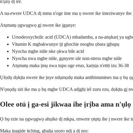
n'ụzọ dị irè.
A na-ewere UDCA dị mma n'oge ime ma ọ nwere ike imeziwanye ihe ịr
Atụmatụ ọgwụgwọ gị nwere ike ịgụnye:
Ursodeoxycholic acid (UDCA) mbadamba, a na-aṅụkarị ya ugb
Vitamin K mgbakwunye iji gbochie nsogbu ọbara ịgbapụ
Nyocha mgbe niile nke ọkwa bile acid
Nyocha nwa mgbe niile, gụnyere ule non-stress mgbe niile
Atụmatụ maka ịmụ nwa tupu oge eruo, karịsịa n'etiti izu 36-38
Ụfọdụ dọkịta nwere ike ịnye ndụmọdụ maka antihistamines ma ọ bụ ọgwụ
N'ọnọdụ siri ike ma ọ bụ mgbe UDCA adịghị irè zuru ezu, dọkịta gị
Olee otú ị ga-esi jikwaa ihe ịrịba ama n'ụlọ
Ọ bụ ezie na ọgwụgwọ ahụike dị mkpa, enwere ọtụtụ ihe ị nwere ike ime
Maka ịnagide itching, gbalịa usoro ndị a dị nro: