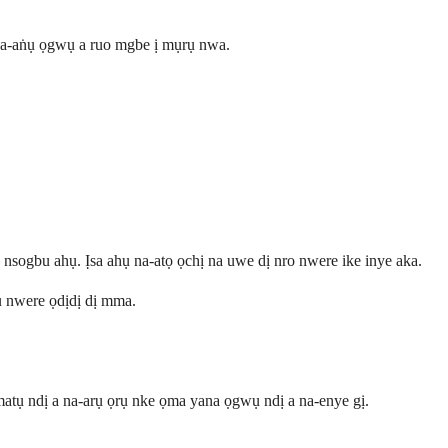
ga-aṅụ ọgwụ a ruo mgbe ị mụrụ nwa.
nsogbu ahụ. Ịsa ahụ na-atọ ọchị na uwe dị nro nwere ike inye aka.
 nwere ọdịdị dị mma.
matụ ndị a na-arụ ọrụ nke ọma yana ọgwụ ndị a na-enye gị.