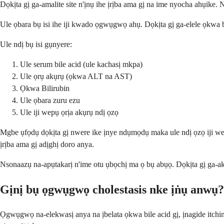
Dọkịta gị ga-amalite site n'ịnụ ihe ịrịba ama gị na ime nyocha ahụike. 
Ule ọbara bụ isi ihe iji kwado ọgwụgwọ ahụ. Dọkịta gị ga-elele ọkwa bi
Ule ndị bụ isi gụnyere:
Ule serum bile acid (ule kachasị mkpa)
Ule ọrụ akụrụ (ọkwa ALT na AST)
Ọkwa Bilirubin
Ule ọbara zuru ezu
Ule iji wepụ ọrịa akụrụ ndị ọzọ
Mgbe ụfọdụ dọkịta gị nwere ike ịnye ndụmọdụ maka ule ndị ọzọ iji we
ịrịba ama gị adịghị doro anya.
Nsonaazụ na-apụtakarị n'ime otu ụbọchị ma ọ bụ abụọ. Dọkịta gị ga-ak
Gịnị bụ ọgwụgwọ cholestasis nke ịṅụ anwụ?
Ọgwụgwọ na-elekwasị anya na ịbelata ọkwa bile acid gị, ịnagide itchi