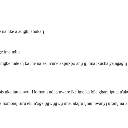
 na nke a adịghị ahụkarị
oge ime mbụ
ya mgbe niile dị ka ihe na-esi n'ime akpụkpọ ahụ gị, ma ịkụcha ya agaghị
sis nke ịṅụ anwụ. Homonụ ndị a nwere ike ime ka bile ghara ịpụta n'akụ
a homonụ ruru elu n'oge ọgwụgwụ ime, akụrụ ụmụ nwanyị ụfọdụ na-agbal