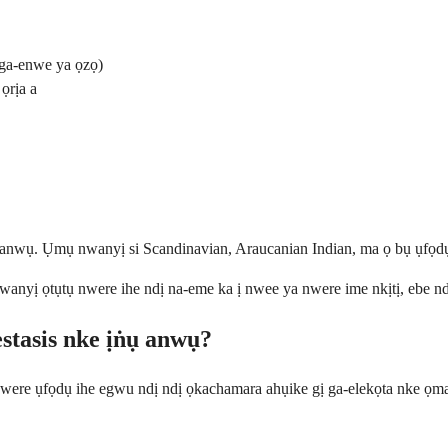
 ga-enwe ya ọzọ)
ọrịa a
 anwụ. Ụmụ nwanyị si Scandinavian, Araucanian Indian, ma ọ bụ ụfọdụ
wanyị ọtụtụ nwere ihe ndị na-eme ka ị nwee ya nwere ime nkịtị, ebe n
estasis nke ịṅụ anwụ?
were ụfọdụ ihe egwu ndị ndị ọkachamara ahụike gị ga-elekọta nke ọma.