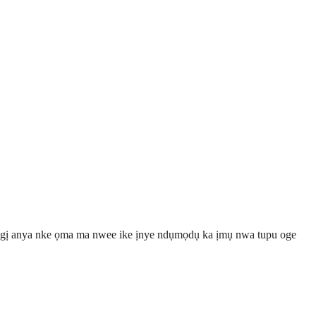
 gị anya nke ọma ma nwee ike ịnye ndụmọdụ ka ịmụ nwa tupu oge