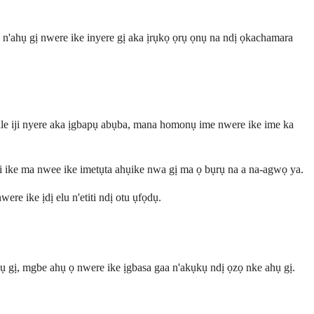
me n'ahụ gị nwere ike inyere gị aka ịrụkọ ọrụ ọnụ na ndị ọkachamara
ile iji nyere aka ịgbapụ abụba, mana homonụ ime nwere ike ime ka
siri ike ma nwee ike imetụta ahụike nwa gị ma ọ bụrụ na a na-agwọ ya.
re ike ịdị elu n'etiti ndị otu ụfọdụ.
kwụ gị, mgbe ahụ ọ nwere ike ịgbasa gaa n'akụkụ ndị ọzọ nke ahụ gị.