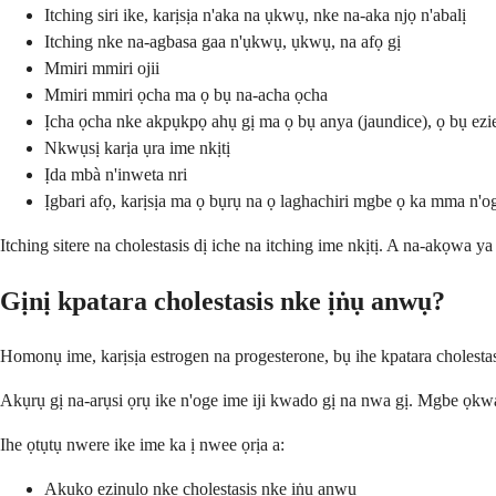
Itching siri ike, karịsịa n'aka na ụkwụ, nke na-aka njọ n'abalị
Itching nke na-agbasa gaa n'ụkwụ, ụkwụ, na afọ gị
Mmiri mmiri ojii
Mmiri mmiri ọcha ma ọ bụ na-acha ọcha
Ịcha ọcha nke akpụkpọ ahụ gị ma ọ bụ anya (jaundice), ọ bụ ezie
Nkwụsị karịa ụra ime nkịtị
Ịda mbà n'inweta nri
Ịgbari afọ, karịsịa ma ọ bụrụ na ọ laghachiri mgbe ọ ka mma n'
Itching sitere na cholestasis dị iche na itching ime nkịtị. A na-akọwa 
Gịnị kpatara cholestasis nke ịṅụ anwụ?
Homonụ ime, karịsịa estrogen na progesterone, bụ ihe kpatara cholesta
Akụrụ gị na-arụsi ọrụ ike n'oge ime iji kwado gị na nwa gị. Mgbe ọkw
Ihe ọtụtụ nwere ike ime ka ị nwee ọrịa a:
Akụkọ ezinụlọ nke cholestasis nke ịṅụ anwụ