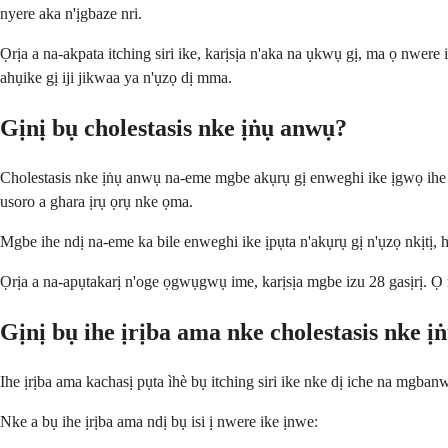
nyere aka n'ịgbaze nri.
Ọrịa a na-akpata itching siri ike, karịsịa n'aka na ụkwụ gị, ma ọ nwer
ahụike gị iji jikwaa ya n'ụzọ dị mma.
Gịnị bụ cholestasis nke ịṅụ anwụ?
Cholestasis nke ịṅụ anwụ na-eme mgbe akụrụ gị enweghi ike ịgwọ ihe 
usoro a ghara ịrụ ọrụ nke ọma.
Mgbe ihe ndị na-eme ka bile enweghi ike ịpụta n'akụrụ gị n'ụzọ nkịtị, 
Ọrịa a na-apụtakarị n'oge ọgwụgwụ ime, karịsịa mgbe izu 28 gasịrị. Ọ n
Gịnị bụ ihe ịrịba ama nke cholestasis nke 
Ihe ịrịba ama kachasị pụta ìhè bụ itching siri ike nke dị iche na mgba
Nke a bụ ihe ịrịba ama ndị bụ isi ị nwere ike ịnwe: