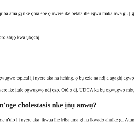
ịba ama gị nke ọma ebe ọ nwere ike belata ihe egwu maka nwa gị. Ị 
oro abụọ kwa ụbọchị
gwọ topical iji nyere aka na itching, ọ bụ ezie na ndị a agaghị agwọ 
 nwere ike ịtụle ọgwụgwọ ndị ọzọ. Otú ọ dị, UDCA ka bụ ọgwụgwọ mbụ
 n'oge cholestasis nke ịṅụ anwụ?
 n'ụlọ iji nyere aka jikwaa ihe ịrịba ama gị na ịkwado ahụike gị. Atụ