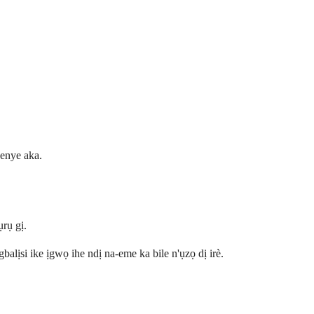
 enye aka.
rụ gị.
ịsi ike ịgwọ ihe ndị na-eme ka bile n'ụzọ dị irè.