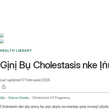
Benchmarks
Stories
FAQ
Sign up / Log in
HEALTH LIBRARY
Gịnị Bụ Cholestasis nke Ịṅ
Last updated
17 Febrụwarị 2025
Ụlọ
Ọrịa na Ọnọdụ
Cholestasis Of Pregnancy
Cholestasis nke ịṅụ anwụ bụ ọrịa akụrụ na-emetụta ụmụ nwanyị ụfọdụ n