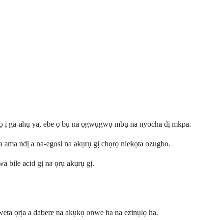
 ọzọ ị ga-ahụ ya, ebe ọ bụ na ọgwụgwọ mbụ na nyocha dị mkpa.
a ama ndị a na-egosi na akụrụ gị chọrọ nlekọta ozugbo.
a bile acid gị na ọrụ akụrụ gị.
weta ọrịa a dabere na akụkọ onwe ha na ezinụlọ ha.