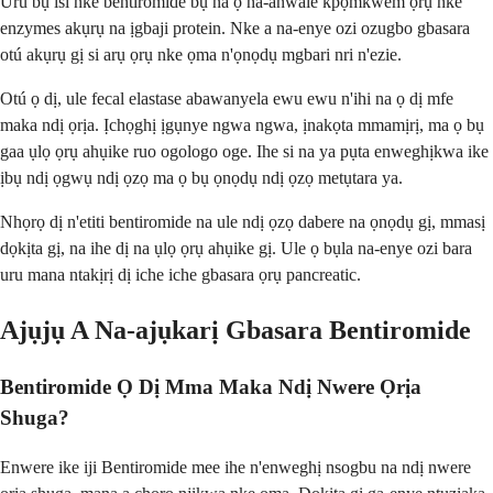
Uru bụ isi nke bentiromide bụ na ọ na-anwale kpọmkwem ọrụ nke
enzymes akụrụ na ịgbaji protein. Nke a na-enye ozi ozugbo gbasara
otú akụrụ gị si arụ ọrụ nke ọma n'ọnọdụ mgbari nri n'ezie.
Otú ọ dị, ule fecal elastase abawanyela ewu ewu n'ihi na ọ dị mfe
maka ndị ọrịa. Ịchọghị ịgụnye ngwa ngwa, ịnakọta mmamịrị, ma ọ bụ
gaa ụlọ ọrụ ahụike ruo ogologo oge. Ihe si na ya pụta enweghịkwa ike
ịbụ ndị ọgwụ ndị ọzọ ma ọ bụ ọnọdụ ndị ọzọ metụtara ya.
Nhọrọ dị n'etiti bentiromide na ule ndị ọzọ dabere na ọnọdụ gị, mmasị
dọkịta gị, na ihe dị na ụlọ ọrụ ahụike gị. Ule ọ bụla na-enye ozi bara
uru mana ntakịrị dị iche iche gbasara ọrụ pancreatic.
Ajụjụ A Na-ajụkarị Gbasara Bentiromide
Bentiromide Ọ Dị Mma Maka Ndị Nwere Ọrịa
Shuga?
Enwere ike iji Bentiromide mee ihe n'enweghị nsogbu na ndị nwere