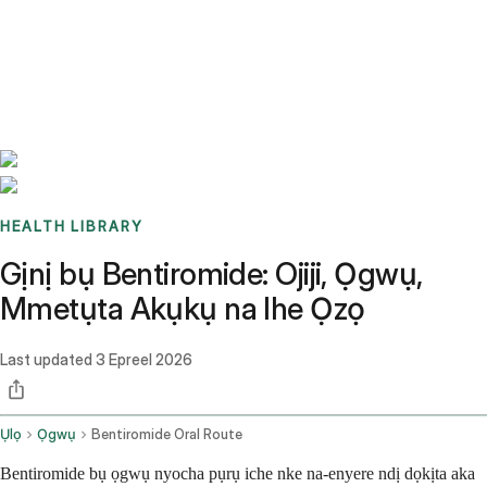
Benchmarks
Stories
FAQ
Sign up / Log in
HEALTH LIBRARY
Gịnị bụ Bentiromide: Ojiji, Ọgwụ,
Mmetụta Akụkụ na Ihe Ọzọ
Last updated
3 Epreel 2026
Ụlọ
Ọgwụ
Bentiromide Oral Route
Bentiromide bụ ọgwụ nyocha pụrụ iche nke na-enyere ndị dọkịta aka