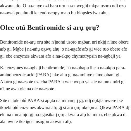
akwara afọ. Ọ na-enye ozi bara uru na-enweghị mkpa usoro ndị ọzọ
na-awakpo ahụ dị ka endoscopy ma ọ bụ biopsies ịwa ahụ.
Olee otú Bentiromide si arụ ọrụ?
Bentiromide na-arụ ọrụ site n'ịṅomi usoro mgbari nri nkịtị n'ime obere
afọ gị. Mgbe ị na-aṅụ ọgwụ ahụ, ọ na-agafe afọ gị wee ruo obere afọ
gị, ebe enzymes akwara afọ a na-akpọ chymotrypsin na-agbaji ya.
Ka enzymes na-agbaji bentiromide, ha na-ahapụ ihe a na-akpọ para-
aminobenzoic acid (PABA) nke ahụ gị na-amịnye n'ime ọbara gị.
Akụrụ gị na-esote nzacha PABA a wee wepụ ya site na mmamịrị gị
n'ime awa ole na ole na-esote.
Site n'ịtụle otú PABA si apụta na mmamịrị gị, ndị dọkịta nwere ike
ikpebi otú enzymes akwara afọ gị si arụ ọrụ nke ọma. Ọkwa PABA dị
elu na mmamịrị gị na-egosikarị ọrụ akwara afọ ka mma, ebe ọkwa dị
ala nwere ike igosi nsogbu akwara afọ.