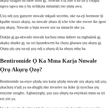
akụrụ ozugbo na nlele stool gị. Nnwale a dị mfe n'ihi na ọ chọghị
ngwa ngwa ma ọ bụ nchịkọta mmamịrị ruo ọtụtụ awa.
Ụzọ ndị ọzọ gụnyere nnwale mkpali secretin, nke na-eji hormone iji
kpalite nzuzo akụrụ, na nnwale ọbara dị iche iche nke nwere ike igosi
ọrụ akụrụ. Nnwale ọ bụla nwere uru na mmachi nke ya.
Dọkịta gị ga-akwado nnwale kachasị mma dabere na mgbaàmà gị,
akụkọ ahụike gị, na ozi kpọmkwem ha chọrọ gbasara ọrụ akụrụ gị.
Ọtụtụ ụlọ ọrụ na-eji ụzọ ndị a ọhụrụ dị ka nhọrọ mbụ ha.
Bentiromide Ọ Ka Mma Karịa Nnwale
Ọrụ Akụrụ Ọzọ?
Bentiromide na-enye ụfọdụ uru karịa ụfọdụ nnwale ọrụ akụrụ ndị ọzọ,
ọkachasị n'ụdị ya na-abụghị nke invasive na ikike iji nyochaa ọrụ
enzyme ozugbo. Agbanyeghị, ụzọ ọzọ ọhụrụ na-enyekarị mma na izi
ezi yiri ya.