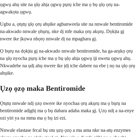
ọgwụ ahụ site na ụlọ ahịa ọgwụ pụrụ iche ma ọ bụ ụlọ ọrụ na-
agwakọta ọgwụ.
Ugbu a, ọtụtụ ụlọ ọrụ ahụike agbanweela site na nnwale bentiromide
na-akwado nnwale ọhụrụ, nke dị mfe maka ọrụ akụrụ. Dọkịta gị
nwere ike ịkọwa nhọrọ nnwale dị na mpaghara gị.
Ọ bụrụ na dọkịta gị na-akwado nnwale bentiromide, ha ga-arụkọ ọrụ
na ụlọ nyocha pụrụ iche ma ọ bụ ụlọ ahịa ọgwụ iji nweta ọgwụ ahụ.
Nkwadebe na ụdị ahụ nwere ike ịdị iche dabere na ebe ị nọ na ụlọ ọrụ
ahụike.
Ụzọ ọzọ maka Bentiromide
Ọtụtụ nnwale ndị ọzọ nwere ike nyochaa ọrụ akụrụ ma ọ bụrụ na
bentiromide adịghị ma ọ bụ dabara adaba maka gị. Ụzọ ndị a na-enye
ozi yiri ya na mma ma ọ bụ izi ezi.
Nnwale elastase fecal bụ otu ụzọ ọzọ a ma ama nke na-atụ enzymes