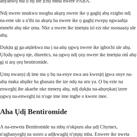
anyanwụ ma ọ bụ ihe ịchọ mma nwere PABA.
Ndị nwere nnukwu nsogbu akụrụ nwere ike ọ gaghị abụ ezigbo ndị
na-eme ule a n'ihi na akụrụ ha nwere ike ọ gaghị ewepụ ngwaahịa
mmebi ahụ nke ọma. Nke a nwere ike imetụta izi ezi nke nsonaazụ ule
ahụ.
Dọkịta gị ga-atụlekwa ma ị na-aṅụ ọgwụ nwere ike igbochi ule ahụ.
Ụfọdụ ọgwụ nje, diuretics, na ọgwụ ndị ọzọ nwere ike imetụta otú ahụ
gị si arụ ọrụ bentiromide.
Ụmụ nwanyị dị ime ma ọ bụ na-enye nwa ara kwesịrị ịgwa onye na-
ahụ maka ahụike ha gbasara ihe ize ndụ na uru ya. Ọ bụ ezie na
enweghị ihe akaebe nke mmerụ ahụ, ndị dọkịta na-ahọrọkarị izere
ọgwụ na-enweghị isi n'oge ime ime mgbe o kwere mee.
Aha Ụdị Bentiromide
A na-enweta Bentiromide na mbụ n'okpuru aha ụdị Chymex,
n'agbanyeghị na usoro a adịkwaghị n'ọtụtụ mba. Enwere ike nweta