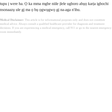
tupu ị were ha. Ọ ka mma mgbe niile ịlele ugboro abụọ karịa igbochi
nsonaazụ ule gị ma ọ bụ ọgwụgwọ gị na-aga n'ihu.
Medical Disclaimer:
This article is for informational purposes only and does not constitute
medical advice. Always consult a qualified healthcare provider for diagnosis and treatment
decisions. If you are experiencing a medical emergency, call 911 or go to the nearest emergency
room immediately.