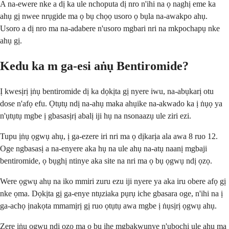
A na-ewere nke a dị ka ule nchoputa dị nro n'ihi na ọ naghị eme ka
ahụ gị nwee nrụgide ma ọ bụ chọọ usoro ọ bụla na-awakpo ahụ.
Usoro a dị nro ma na-adabere n'usoro mgbari nri na mkpochapụ nke
ahụ gị.
Kedu ka m ga-esi aṅụ Bentiromide?
Ị kwesịrị ịṅụ bentiromide dị ka dọkịta gị nyere iwu, na-abụkarị otu
dose n'afọ efu. Ọtụtụ ndị na-ahụ maka ahụike na-akwado ka ị ṅụọ ya
n'ụtụtụ mgbe ị gbasasịrị abalị iji hụ na nsonaazụ ule ziri ezi.
Tupu ịṅụ ọgwụ ahụ, ị ga-ezere iri nri ma ọ dịkarịa ala awa 8 ruo 12.
Oge ngbasasị a na-enyere aka hụ na ule ahụ na-atụ naanị mgbaji
bentiromide, ọ bụghị ntinye aka site na nri ma ọ bụ ọgwụ ndị ọzọ.
Were ọgwụ ahụ na iko mmiri zuru ezu iji nyere ya aka iru obere afọ gị
nke ọma. Dọkịta gị ga-enye ntụziaka pụrụ iche gbasara oge, n'ihi na ị
ga-achọ ịnakọta mmamịrị gị ruo ọtụtụ awa mgbe ị ṅụsịrị ọgwụ ahụ.
Zere ịṅụ ọgwụ ndị ọzọ ma ọ bụ ihe mgbakwunye n'ụbọchị ule ahụ ma