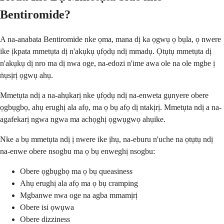
Bentiromide?
A na-anabata Bentiromide nke ọma, mana dị ka ọgwụ ọ bụla, ọ nwere
ike ịkpata mmetụta dị n'akụkụ ụfọdụ ndị mmadụ. Ọtụtụ mmetụta dị
n'akụkụ dị nro ma dị nwa oge, na-edozi n'ime awa ole na ole mgbe ị
ṅụsịrị ọgwụ ahụ.
Mmetụta ndị a na-ahụkarị nke ụfọdụ ndị na-enweta gụnyere obere
ọgbụgbọ, ahụ erughị ala afọ, ma ọ bụ afọ dị ntakịrị. Mmetụta ndị a na-
agafekarị ngwa ngwa ma achọghị ọgwụgwọ ahụike.
Nke a bụ mmetụta ndị ị nwere ike ịhụ, na-eburu n'uche na ọtụtụ ndị
na-enwe obere nsogbu ma ọ bụ enweghị nsogbu:
Obere ọgbụgbọ ma ọ bụ queasiness
Ahụ erughị ala afọ ma ọ bụ cramping
Mgbanwe nwa oge na agba mmamịrị
Obere isi ọwụwa
Obere dizziness