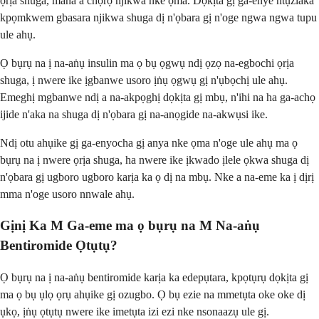
ọrịa shuga, mana a chọrọ njikwa nke ọma. Dọkịta gị ga-enye ntụziaka
kpọmkwem gbasara njikwa shuga dị n'ọbara gị n'oge ngwa ngwa tupu
ule ahụ.
Ọ bụrụ na ị na-aṅụ insulin ma ọ bụ ọgwụ ndị ọzọ na-egbochi ọrịa
shuga, ị nwere ike ịgbanwe usoro ịṅụ ọgwụ gị n'ụbọchị ule ahụ.
Emeghị mgbanwe ndị a na-akpọghị dọkịta gị mbụ, n'ihi na ha ga-achọ
ijide n'aka na shuga dị n'ọbara gị na-anọgide na-akwụsi ike.
Ndị otu ahụike gị ga-enyocha gị anya nke ọma n'oge ule ahụ ma ọ
bụrụ na ị nwere ọrịa shuga, ha nwere ike ịkwado ịlele ọkwa shuga dị
n'ọbara gị ugboro ugboro karịa ka ọ dị na mbụ. Nke a na-eme ka ị dịrị
mma n'oge usoro nnwale ahụ.
Gịnị Ka M Ga-eme ma ọ bụrụ na M Na-aṅụ
Bentiromide Ọtụtụ?
Ọ bụrụ na ị na-aṅụ bentiromide karịa ka edepụtara, kpọtụrụ dọkịta gị
ma ọ bụ ụlọ ọrụ ahụike gị ozugbo. Ọ bụ ezie na mmetụta oke oke dị
ụkọ, ịṅụ ọtụtụ nwere ike imetụta izi ezi nke nsonaazụ ule gị.