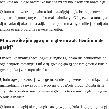
nchịkọta ahụ n'oge nwere ike imetụta izi ezi nke nsonaazụ nnwale gị.
Ọ bụrụ na ị nwere ahụmahụ ọ bụla na-adịghị ahụkebe mgbe nnwale
ahụ zuru, kpọtụrụ onye na-ahụ maka ahụike gị. Ọ bụ ezie na mmetụta
dị n'akụkụ dị ụkọ ma na-adịkarị nro, ọ ka mma mgbe niile ịlele ndị otu
ahụike gị ma ọ bụrụ na ị nwere nchegbu.
M nwere ike ịṅụ ọgwụ m mgbe nnwale Bentiromide
gasịrị?
Ị nwere ike ịmaliteghachi ọgwụ gị mgbe ị gụchara ule bentiromide na
oge nchịkọta mmamịrị. Otú ọ dị, gwa dọkịta gị gbasara ọgwụ ọ bụla a
gwara gị ka ị zere tupu ule ahụ.
Ụfọdụ ọgwụ a kwụsịrị nwa oge maka ule ahụ nwere ike ịdị mkpa ka a
maliteghachi ya nwayọọ nwayọọ ma ọ bụ n'oge ụfọdụ. Dọkịta gị ga-
enye ntụziaka doro anya gbasara mgbe na otu esi amaliteghachi ọgwụ
ọ bụla a kwụsịrị.
Ọ bụrụ na ị maghị nke ọma gbasara ọgwụ gị ọ bụla, kpọtụrụ dọkịta gị