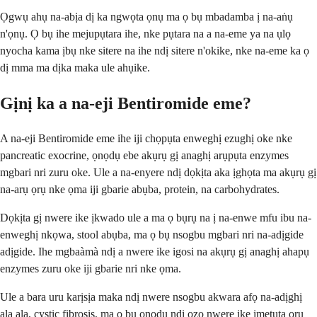
Ọgwụ ahụ na-abịa dị ka ngwọta ọnụ ma ọ bụ mbadamba ị na-aṅụ
n'ọnụ. Ọ bụ ihe mejupụtara ihe, nke pụtara na a na-eme ya na ụlọ
nyocha kama ịbụ nke sitere na ihe ndị sitere n'okike, nke na-eme ka ọ
dị mma ma dịka maka ule ahụike.
Gịnị ka a na-eji Bentiromide eme?
A na-eji Bentiromide eme ihe iji chọpụta enweghị ezughị oke nke
pancreatic exocrine, ọnọdụ ebe akụrụ gị anaghị arụpụta enzymes
mgbari nri zuru oke. Ule a na-enyere ndị dọkịta aka ịghọta ma akụrụ gị
na-arụ ọrụ nke ọma iji gbarie abụba, protein, na carbohydrates.
Dọkịta gị nwere ike ịkwado ule a ma ọ bụrụ na ị na-enwe mfu ibu na-
enweghị nkọwa, stool abụba, ma ọ bụ nsogbu mgbari nri na-adịgide
adịgide. Ihe mgbaàmà ndị a nwere ike igosi na akụrụ gị anaghị ahapụ
enzymes zuru oke iji gbarie nri nke ọma.
Ule a bara uru karịsịa maka ndị nwere nsogbu akwara afọ na-adịghị
ala ala, cystic fibrosis, ma ọ bụ ọnọdụ ndị ọzọ nwere ike imetụta ọrụ