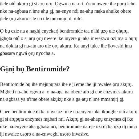
ịlele otú akụrụ gị si arụ ọrụ. Ọgwụ a na-eri n'ọnụ nwere ihe pụrụ iche
nke na-agbasa n'ime ahụ gị, na-enye ndị na-ahụ maka ahụike ohere
ịlele ọrụ akụrụ site na ule mmamịrị dị mfe.
Ọ bụ ezie na a naghị enyekarị bentiromide taa n'ihi ụzọ ule ọhụrụ,
ịghọta otú o si arụ ọrụ nwere ike inyere gị aka inwekwu ozi ma ọ bụrụ
na dọkịta gị na-atụ aro ule ọrụ akụrụ. Ka anyị tụlee ihe ịkwesịrị ịma
gbasara ngwá ọrụ nyocha a.
Gịnị bụ Bentiromide?
Bentiromide bụ ihe mejupụtara ihe e ji eme ihe iji nwalee ọrụ akụrụ.
Mgbe ị na-aṅụ ọgwụ a, ọ na-aga na obere afọ gị ebe enzymes akụrụ
na-agbasa ya n'ime obere akụkụ nke a ga-atụ n'ime mmamịrị gị.
Chee bentiromide dị ka onye ozi nke na-enyere aka ikpughe otú akụrụ
gị si arụpụta enzymes mgbari nri. Akụrụ gị na-ahapụ enzymes dị ike
nke na-enyere aka ịgbasa nri, bentiromide na-eje ozi dị ka ụzọ dị mma
iji nwalee usoro a na-enweghị usoro invasive.