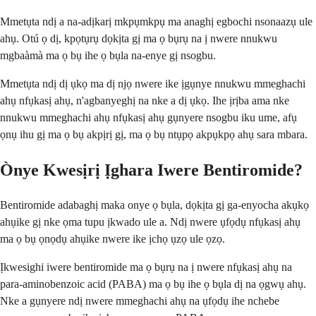
Mmetụta ndị a na-adịkarị mkpụmkpụ ma anaghị egbochi nsonaazụ ule
ahụ. Otú ọ dị, kpọtụrụ dọkịta gị ma ọ bụrụ na ị nwere nnukwu
mgbaàmà ma ọ bụ ihe ọ bụla na-enye gị nsogbu.
Mmetụta ndị dị ụkọ ma dị njọ nwere ike ịgụnye nnukwu mmeghachi
ahụ nfụkasị ahụ, n'agbanyeghị na nke a dị ụkọ. Ihe ịrịba ama nke
nnukwu mmeghachi ahụ nfụkasị ahụ gụnyere nsogbu iku ume, afụ
ọnụ ihu gị ma ọ bụ akpịrị gị, ma ọ bụ ntụpọ akpụkpọ ahụ sara mbara.
Ònye Kwesịrị Ịghara Iwere Bentiromide?
Bentiromide adabaghị maka onye ọ bụla, dọkịta gị ga-enyocha akụkọ
ahụike gị nke ọma tupu ịkwado ule a. Ndị nwere ụfọdụ nfụkasị ahụ
ma ọ bụ ọnọdụ ahụike nwere ike ịchọ ụzọ ule ọzọ.
Ịkwesighi iwere bentiromide ma ọ bụrụ na ị nwere nfụkasị ahụ na
para-aminobenzoic acid (PABA) ma ọ bụ ihe ọ bụla dị na ọgwụ ahụ.
Nke a gụnyere ndị nwere mmeghachi ahụ na ụfọdụ ihe nchebe