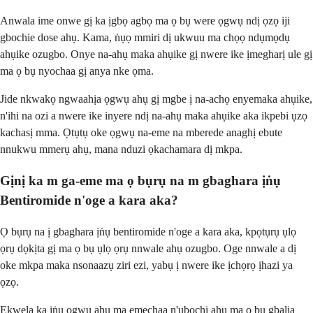
Anwala ime onwe gị ka ịgbọ agbọ ma ọ bụ were ọgwụ ndị ọzọ iji
gbochie dose ahụ. Kama, ṅụọ mmiri dị ukwuu ma chọọ ndụmọdụ
ahụike ozugbo. Onye na-ahụ maka ahụike gị nwere ike ịmegharị ule gị
ma ọ bụ nyochaa gị anya nke ọma.
Jide nkwakọ ngwaahịa ọgwụ ahụ gị mgbe ị na-achọ enyemaka ahụike,
n'ihi na ozi a nwere ike inyere ndị na-ahụ maka ahụike aka ikpebi ụzọ
kachasị mma. Ọtụtụ oke ọgwụ na-eme na mberede anaghị ebute
nnukwu mmerụ ahụ, mana nduzi ọkachamara dị mkpa.
Gịnị ka m ga-eme ma ọ bụrụ na m gbaghara ịṅụ
Bentiromide n'oge a kara aka?
Ọ bụrụ na ị gbaghara ịṅụ bentiromide n'oge a kara aka, kpọtụrụ ụlọ
ọrụ dọkịta gị ma ọ bụ ụlọ ọrụ nnwale ahụ ozugbo. Oge nnwale a dị
oke mkpa maka nsonaazụ ziri ezi, yabụ ị nwere ike ịchọrọ ịhazi ya
ọzọ.
Ekwela ka ịṅụ ọgwụ ahụ ma emechaa n'ụbọchị ahụ ma ọ bụ gbalịa