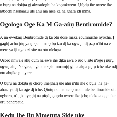
ọ bụrụ na dọkịta gị akwadoghị ha kpọmkwem. Ụfọdụ ihe nwere ike
igbochi nsonaazụ ule ahụ ma mee ka ha ghara ịdị mma.
Ogologo Oge Ka M Ga-aṅụ Bentiromide?
A na-ewekarị Bentiromide dị ka otu dose maka ebumnuche nyocha. Ị
gaghị achọ ịṅụ ya ụbọchị ma ọ bụ izu dị ka ọgwụ ndị ọzọ n'ihi na e
mere ya iji nye ozi site na otu nlekọta.
Usoro nnwale ahụ dum na-ewe ihe dịka awa 6 ruo 8 site n'oge ị ṅụrụ
ọgwụ ahụ. N'oge a, ị ga-anakọta mmamịrị gị na akpa pụrụ iche nke ndị
otu ahụike gị nyere.
Ọ bụrụ na dọkịta gị chọrọ ịmegharị ule ahụ n'ihi ihe ọ bụla, ha ga-
ahazi ya dị ka oge dị iche. Ọtụtụ ndị na-achọ naanị ule bentiromide otu
ugboro, n'agbanyeghị na ụfọdụ ọnọdụ nwere ike ịchọ nlekota oge nke
ọrụ pancreatic.
Kedu Ihe Bụ Mmetụta Side nke