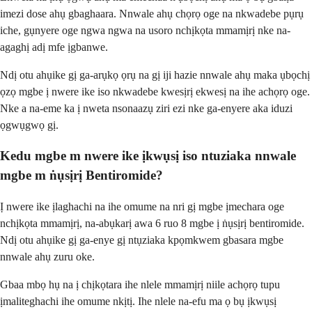
imezi dose ahụ gbaghaara. Nnwale ahụ chọrọ oge na nkwadebe pụrụ
iche, gụnyere oge ngwa ngwa na usoro nchịkọta mmamịrị nke na-
agaghị adị mfe ịgbanwe.
Ndị otu ahụike gị ga-arụkọ ọrụ na gị iji hazie nnwale ahụ maka ụbọchị
ọzọ mgbe ị nwere ike iso nkwadebe kwesịrị ekwesị na ihe achọrọ oge.
Nke a na-eme ka ị nweta nsonaazụ ziri ezi nke ga-enyere aka iduzi
ọgwụgwọ gị.
Kedu mgbe m nwere ike ịkwụsị iso ntuziaka nnwale
mgbe m ṅụsịrị Bentiromide?
Ị nwere ike ịlaghachi na ihe omume na nri gị mgbe ịmechara oge
nchịkọta mmamịrị, na-abụkarị awa 6 ruo 8 mgbe ị ṅụsịrị bentiromide.
Ndị otu ahụike gị ga-enye gị ntụziaka kpọmkwem gbasara mgbe
nnwale ahụ zuru oke.
Gbaa mbọ hụ na ị chịkọtara ihe nlele mmamịrị niile achọrọ tupu
ịmaliteghachi ihe omume nkịtị. Ihe nlele na-efu ma ọ bụ ịkwụsị