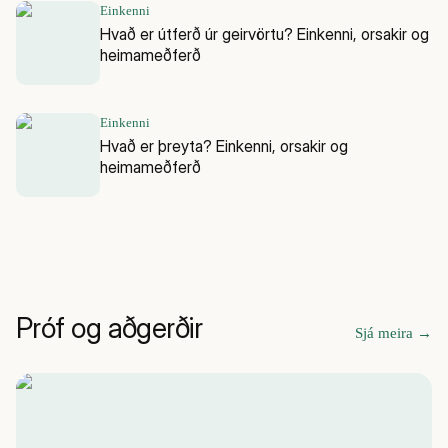
Einkenni
Hvað er útferð úr geirvörtu? Einkenni, orsakir og
heimameðferð
Einkenni
Hvað er þreyta? Einkenni, orsakir og
heimameðferð
Próf og aðgerðir
Sjá meira
→