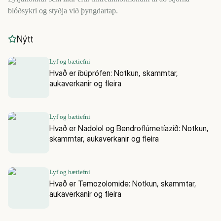
blóðsykri og styðja við þyngdartap.
Nýtt
Lyf og bætiefni
Hvað er íbúprófen: Notkun, skammtar,
aukaverkanir og fleira
Lyf og bætiefni
Hvað er Nadolol og Bendroflúmetíazíð: Notkun,
skammtar, aukaverkanir og fleira
Lyf og bætiefni
Hvað er Temozolomide: Notkun, skammtar,
aukaverkanir og fleira