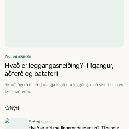
Próf og aðgerðir
Hvað er leggangasneiðing? Tilgangur,
aðferð og bataferli
Skurðaðgerð til að fjarlægja legið um leggöng, með styttri bata en
kviðaraðferðir.
Nýtt
Próf og aðgerðir
Hvað er efri meltingarendaspeglun? Tilgangur,