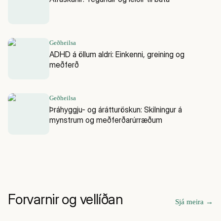
Geðheilsa
ADHD á öllum aldri: Einkenni, greining og
meðferð
Geðheilsa
Þráhyggju- og árátturöskun: Skilningur á
mynstrum og meðferðarúrræðum
Forvarnir og vellíðan
Sjá meira
→