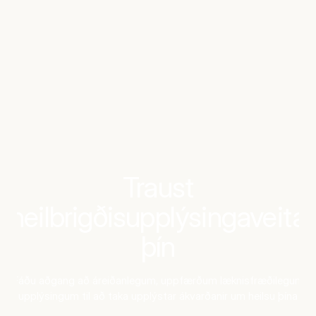
Benchmarks
Stories
FAQ
Sign up / Log in
Traust
heilbrigðisupplýsingaveita
þín
Fáðu aðgang að áreiðanlegum, uppfærðum læknisfræðilegum
upplýsingum til að taka upplýstar ákvarðanir um heilsu þína