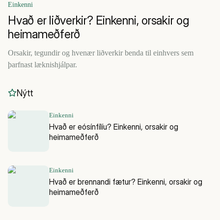
Einkenni
Hvað er liðverkir? Einkenni, orsakir og
heimameðferð
Orsakir, tegundir og hvenær liðverkir benda til einhvers sem
þarfnast læknishjálpar.
Nýtt
Einkenni
Hvað er eósínfílíu? Einkenni, orsakir og
heimameðferð
Einkenni
Hvað er brennandi fætur? Einkenni, orsakir og
heimameðferð