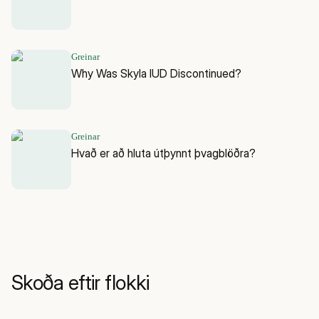
Greinar
Why Was Skyla IUD Discontinued?
Greinar
Hvað er að hluta útþynnt þvagblöðra?
Skoða eftir flokki