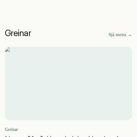
Greinar
Sjá meira
→
Greinar