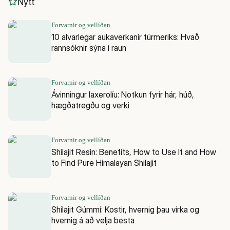
Nýtt
Forvarnir og vellíðan
10 alvarlegar aukaverkanir túrmeriks: Hvað
rannsóknir sýna í raun
Forvarnir og vellíðan
Ávinningur laxerolíu: Notkun fyrir hár, húð,
hægðatregðu og verki
Forvarnir og vellíðan
Shilajit Resin: Benefits, How to Use It and How
to Find Pure Himalayan Shilajit
Forvarnir og vellíðan
Shilajit Gúmmí: Kostir, hvernig þau virka og
hvernig á að velja besta