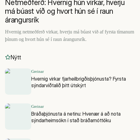
Netmeðferð: Hvernig hún virkar, hverju
má búast við og hvort hún sé í raun
árangursrík
Hvernig netmeðferð virkar, hverju má búast við af fyrsta tímanum
þínum og hvort hún sé í raun árangursrík.
Nýtt
Greinar
Hvernig virkar fjarheilbrigðisþjónusta? Fyrsta
sýndarviðtalið þitt útskýrt
Greinar
Bráðaþjónusta á netinu: Hvenær á að nota
sýndarheimsókn í stað bráðamóttöku