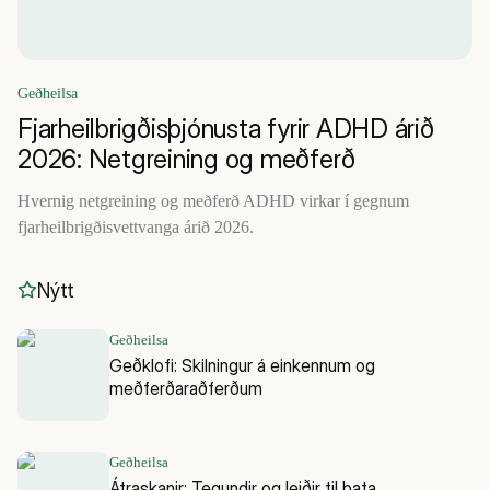
Geðheilsa
Fjarheilbrigðisþjónusta fyrir ADHD árið
2026: Netgreining og meðferð
Hvernig netgreining og meðferð ADHD virkar í gegnum
fjarheilbrigðisvettvanga árið 2026.
Nýtt
Geðheilsa
Geðklofi: Skilningur á einkennum og
meðferðaraðferðum
Geðheilsa
Átraskanir: Tegundir og leiðir til bata