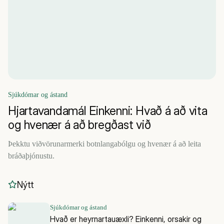
Sjúkdómar og ástand
Hjartavandamál Einkenni: Hvað á að vita
og hvenær á að bregðast við
Þekktu viðvörunarmerki botnlangabólgu og hvenær á að leita
bráðaþjónustu.
Nýtt
Sjúkdómar og ástand
Hvað er heyrnartauæxli? Einkenni, orsakir og