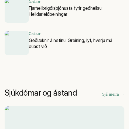
Greinar
Fjarheilbrigðisþjónusta fyrir geðheilsu:
Heildarleiðbeiningar
Greinar
Geðlæknir á netinu: Greining, lyf, hverju má
búast við
Sjúkdómar og ástand
Sjá meira
→