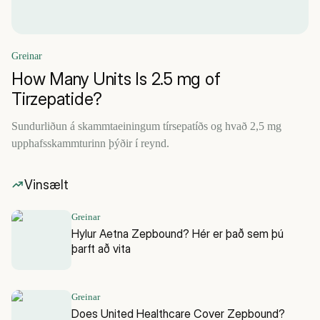
Greinar
How Many Units Is 2.5 mg of
Tirzepatide?
Sundurliðun á skammtaeiningum tírsepatíðs og hvað 2,5 mg
upphafsskammturinn þýðir í reynd.
Vinsælt
Greinar
Hylur Aetna Zepbound? Hér er það sem þú
þarft að vita
Greinar
Does United Healthcare Cover Zepbound?