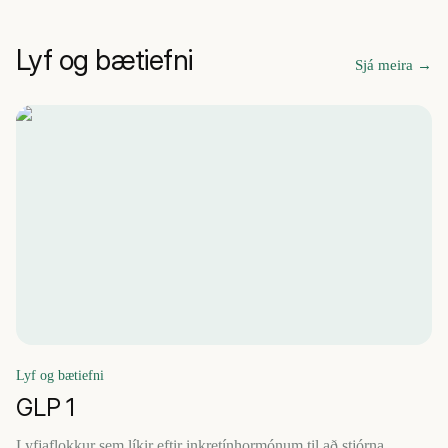
Lyf og bætiefni
Sjá meira
→
Lyf og bætiefni
GLP 1
Lyfjaflokkur sem líkir eftir inkretínhormónum til að stjórna