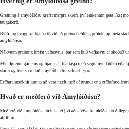
Hvernig er Amylóíðósa greind?
Greining á amylóíðósu krefst margra skrefa því einkennin geta líkst m
taugakerfi.
Blóð- og þvagpróf hjálpa til við að greina óeðlileg prótein og meta 
amylóíðósu.
Nákvæm greining krefst vefjasýnis, þar sem lítið vefjasýni er skoðað und
Myndgreiningar eins og hjartasjá, hjartasjá með segulmyndatöku eða kja
starfa og hversu mikið amylóíð hefur safnast fyrir.
Erfðarannsóknir kunna að vera mælt með ef grunur er á erfðafræðilegri 
Hvað er meðferð við Amylóíðósu?
Meðferð við amylóíðósu beinist að því að stöðva framleiðslu óeðlilegra 
áhrifum.