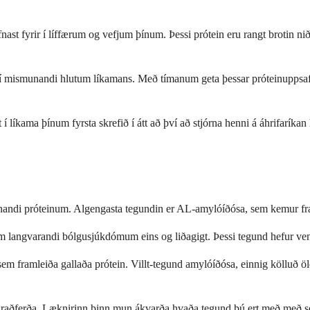
nast fyrir í líffærum og vefjum þínum. Þessi prótein eru rangt brotin n
í mismunandi hlutum líkamans. Með tímanum geta þessar próteinuppsafnani
í líkama þínum fyrsta skrefið í átt að því að stjórna henni á áhrifaríkan
nandi próteinum. Algengasta tegundin er AL-amylóíðósa, sem kemur fra
angvarandi bólgusjúkdómum eins og liðagigt. Þessi tegund hefur venjul
m framleiða gallaða prótein. Villt-tegund amylóíðósa, einnig kölluð öl
rðaraðferða. Læknirinn þinn mun ákvarða hvaða tegund þú ert með með