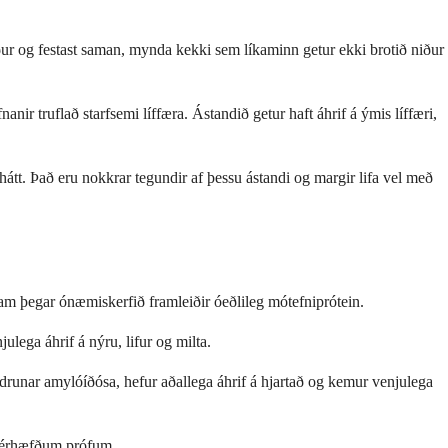
iður og festast saman, mynda kekki sem líkaminn getur ekki brotið niður
r truflað starfsemi líffæra. Ástandið getur haft áhrif á ýmis líffæri,
 hátt. Það eru nokkrar tegundir af þessu ástandi og margir lifa vel með
m þegar ónæmiskerfið framleiðir óeðlileg mótefniprótein.
ega áhrif á nýru, lifur og milta.
drunar amylóíðósa, hefur aðallega áhrif á hjartað og kemur venjulega
 sérhæfðum prófum.