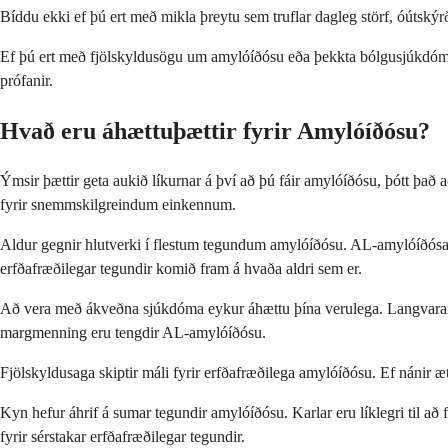
Bíddu ekki ef þú ert með mikla þreytu sem truflar dagleg störf, óútsk
Ef þú ert með fjölskyldusögu um amylóíðósu eða þekkta bólgusjúkdóma s
prófanir.
Hvað eru áhættuþættir fyrir Amylóíðósu?
Ýmsir þættir geta aukið líkurnar á því að þú fáir amylóíðósu, þótt það
fyrir snemmskilgreindum einkennum.
Aldur gegnir hlutverki í flestum tegundum amylóíðósu. AL-amylóíðósa h
erfðafræðilegar tegundir komið fram á hvaða aldri sem er.
Að vera með ákveðna sjúkdóma eykur áhættu þína verulega. Langvarand
margmenning eru tengdir AL-amylóíðósu.
Fjölskyldusaga skiptir máli fyrir erfðafræðilega amylóíðósu. Ef nánir 
Kyn hefur áhrif á sumar tegundir amylóíðósu. Karlar eru líklegri til að
fyrir sérstakar erfðafræðilegar tegundir.