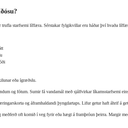
íðósu?
 trufla starfsemi líffæra. Sérstakar fylgikvillar eru háðar því hvaða líff
tt
fu
óði
kilunar eða ígræðslu.
öndum og fótum. Sumir fá vandamál með sjálfvirkar líkamsstarfsemi eins
 næringarskorta og áframhaldandi þyngdartaps. Lifur getur haft áhrif á g
og meðferð oft komið í veg fyrir eða hægt á framþróun þeirra. Margir