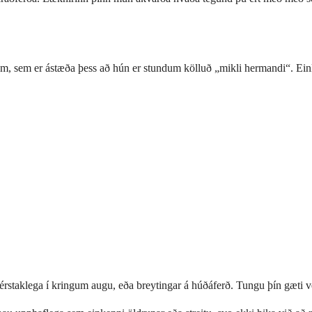
dum, sem er ástæða þess að hún er stundum kölluð „mikli hermandi“. Eink
sérstaklega í kringum augu, eða breytingar á húðáferð. Tungu þín gæti v