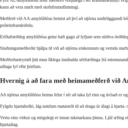
Fyrir AL-amylóíðósu felur meðferð venjulega í sér krabbameinslyf sv
kann að vera mælt með stofnfrumuflutningi.
Meðferð við AA-amylóíðósu beinist að því að stjórna undirliggjandi bó
próteinframleiðslu.
Erfðafræðileg amylóíðósa getur haft gagn af lyfjum sem stöðva óeðlileg
Stuðningsmeðferðir hjálpa til við að stjórna einkennum og vernda starfse
Meðferðarteymið þitt mun líklega innihalda sérfræðinga frá mismunandi
aðlaga lyf eftir þörfum.
Hvernig á að fara með heimameðferð við A
Að stjórna amylóíðósu heima felur í sér að taka lyf eins og ávísað er
Fylgdu hjartahollri, lág-natríum mataræði til að draga úr álagi á hjar
Vertu eins virkur og mögulegt er innan takmarkana þinna. Ljúf æfing ei
hjartaálag.