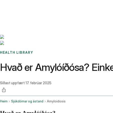
Benchmarks
Stories
FAQ
Sign up / Log in
HEALTH LIBRARY
Hvað er Amylóíðósa? Einke
Síðast uppfært
17. febrúar 2025
Heim
Sjúkdómar og ástand
Amyloidosis