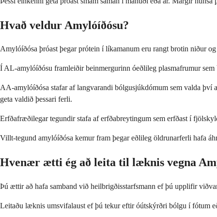
Þessi einkenni geta þróast smám saman í mánuði eða ár. Margir hunsa þ
Hvað veldur Amylóíðósu?
Amylóíðósa þróast þegar prótein í líkamanum eru rangt brotin niður 
Í AL-amylóíðósu framleiðir beinmergurinn óeðlileg plasmafrumur sem bú
AA-amylóíðósa stafar af langvarandi bólgusjúkdómum sem valda því að l
geta valdið þessari ferli.
Erfðafræðilegar tegundir stafa af erfðabreytingum sem erfðast í fjölsky
Villt-tegund amylóíðósa kemur fram þegar eðlileg öldrunarferli hafa áhri
Hvenær ætti ég að leita til læknis vegna A
Þú ættir að hafa samband við heilbrigðisstarfsmann ef þú upplifir við
Leitaðu læknis umsvifalaust ef þú tekur eftir óútskýrðri bólgu í fótum e