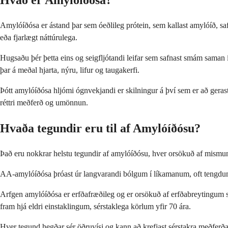
Hvað er Amylóíðósa?
Amylóíðósa er ástand þar sem óeðlileg prótein, sem kallast amylóíð, saf
eða fjarlægt náttúrulega.
Hugsaðu þér þetta eins og seigfljótandi leifar sem safnast smám saman 
þar á meðal hjarta, nýru, lifur og taugakerfi.
Þótt amylóíðósa hljómi ógnvekjandi er skilningur á því sem er að gerast 
réttri meðferð og umönnun.
Hvaða tegundir eru til af Amylóíðósu?
Það eru nokkrar helstu tegundir af amylóíðósu, hver orsökuð af mismu
AA-amylóíðósa þróast úr langvarandi bólgum í líkamanum, oft tengdum l
Arfgen amylóíðósa er erfðafræðileg og er orsökuð af erfðabreytingum se
fram hjá eldri einstaklingum, sérstaklega körlum yfir 70 ára.
Hver tegund hegðar sér öðruvísi og kann að krefjast sérstakra meðfe