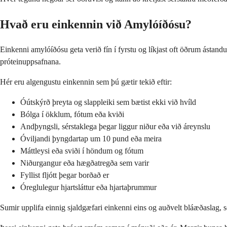
Hvað eru einkennin við Amylóíðósu?
Einkenni amylóíðósu geta verið fín í fyrstu og líkjast oft öðrum ástan
próteinuppsafnana.
Hér eru algengustu einkennin sem þú gætir tekið eftir:
Óútskýrð þreyta og slappleiki sem bætist ekki við hvíld
Bólga í ökklum, fótum eða kviði
Andþyngsli, sérstaklega þegar liggur niður eða við áreynslu
Óviljandi þyngdartap um 10 pund eða meira
Máttleysi eða sviði í höndum og fótum
Niðurgangur eða hægðatregða sem varir
Fyllist fljótt þegar borðað er
Óreglulegur hjartsláttur eða hjartaþrummur
Sumir upplifa einnig sjaldgæfari einkenni eins og auðvelt bláæðaslag, 