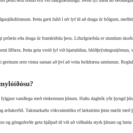
ipuð þeim sem notuð eru við margmenningu. Þessi lyf miða að óeðlileg
lgusjúkdómnum. Þetta gæti falið í sér lyf til að draga úr bólgum, með
t prótein eða draga úr framleiðslu þess. Lifurígræðsla er stundum skoð
mi líffæra. Þetta geta verið lyf við hjartabilun, blóðþrýstingsstjórnun,
 greinum sem vinna saman að því að veita heildræna umönnun. Regluleg e
mylóíðósu?
 og fylgjast vandlega með einkennum þínum. Haltu dagbók yfir þyngd þí
ta- og æðakerfið. Takmarkaðu vökvainntöku ef læknirinn þinn mælir með þ
ns og gönguferðir geta hjálpað til við að viðhalda styrk þínum og bæta 