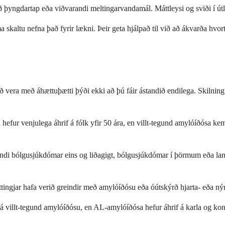
ýrð þyngdartap eða viðvarandi meltingarvandamál. Máttleysi og sviði í 
kaltu nefna það fyrir lækni. Þeir geta hjálpað til við að ákvarða hvor
 að vera með áhættuþætti þýði ekki að þú fáir ástandið endilega. Skilni
efur venjulega áhrif á fólk yfir 50 ára, en villt-tegund amylóíðósa k
i bólgusjúkdómar eins og liðagigt, bólgusjúkdómar í þörmum eða lang
ættingjar hafa verið greindir með amylóíðósu eða óútskýrð hjarta- eða 
 fá villt-tegund amylóíðósu, en AL-amylóíðósa hefur áhrif á karla og kon