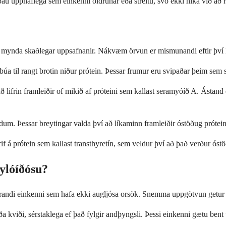
au upphaflega sem einkenni öldrunar eða streitu, svo ekki hika við að 
og mynda skaðlegar uppsafnanir. Nákvæm örvun er mismunandi eftir því
a til rangt brotin niður prótein. Þessar frumur eru svipaðar þeim sem
ifrin framleiðir of mikið af próteini sem kallast seramyóíð A. Ástand
ldum. Þessar breytingar valda því að líkaminn framleiðir óstöðug prótei
f á prótein sem kallast transthyretín, sem veldur því að það verður óstö
mylóíðósu?
varandi einkenni sem hafa ekki augljósa orsök. Snemma uppgötvun getur 
ða kviði, sérstaklega ef það fylgir andþyngsli. Þessi einkenni gætu bent 