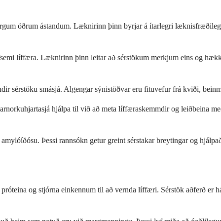
örgum öðrum ástandum. Læknirinn þinn byrjar á ítarlegri læknisfræðileg
starfsemi líffæra. Læknirinn þinn leitar að sérstökum merkjum eins og
ir sérstöku smásjá. Algengar sýnistöðvar eru fituvefur frá kviði, beinme
rnorkuhjartasjá hjálpa til við að meta líffæraskemmdir og leiðbeina me
amylóíðósu. Þessi rannsókn getur greint sérstakar breytingar og hjálpað
próteina og stjórna einkennum til að vernda líffæri. Sérstök aðferð er 