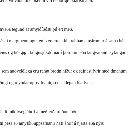
ræða viðvarandi einkenni við heilbrigðisstarfsmann.
 hvaða tegund af amylóíðósu þú ert með.
 sést í margmenningu, en þær eru ekki krabbameinsfrumur á sama hátt.
 eins og liðagigt, bólgusjúkdómar í þörmum eða langvarandi sýkingar
n sem auðveldlega eru rangt brotin niður og safnast fyrir með tímanum.
ðugt og myndar uppsafnanir, sérstaklega í hjartvef.
haft mikilvæg áhrif á meðferðarniðurstöður.
til þess að amylóíðuppsafnanir hafi áhrif á hjarta eða nýru.