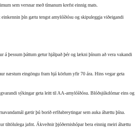
útlimum sem versnar með tímanum krefst einnig mats.
t einkennin þín gætu tengst amylóíðósu og skipuleggja viðeigandi
ngur á þessum þáttum getur hjálpað þér og lækni þínum að vera vakandi
emur næstum eingöngu fram hjá körlum yfir 70 ára. Hins vegar geta
varandi sýkingar geta leitt til AA-amylóíðósu. Blóðsjúkdómar eins og
nýrnavandamál gætir þú borið erfðabreytingar sem auka áhættu þína.
ur tiltölulega jafnt. Ákveðnir þjóðernishópar bera einnig meiri áhættu