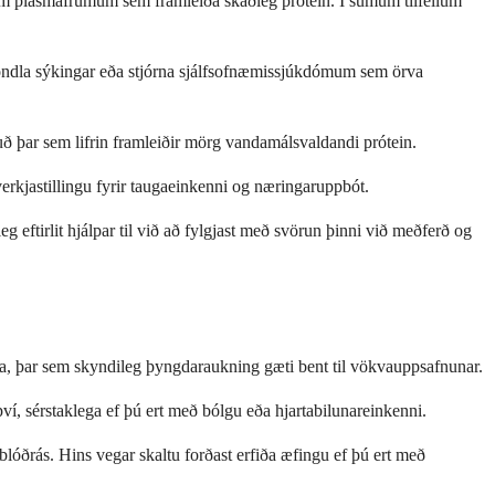
um plasmafrumum sem framleiða skaðleg prótein. Í sumum tilfellum
höndla sýkingar eða stjórna sjálfsofnæmissjúkdómum sem örva
uð þar sem lifrin framleiðir mörg vandamálsvaldandi prótein.
 verkjastillingu fyrir taugaeinkenni og næringaruppbót.
ftirlit hjálpar til við að fylgjast með svörun þinni við meðferð og
na, þar sem skyndileg þyngdaraukning gæti bent til vökvauppsafnunar.
ví, sérstaklega ef þú ert með bólgu eða hjartabilunareinkenni.
blóðrás. Hins vegar skaltu forðast erfiða æfingu ef þú ert með