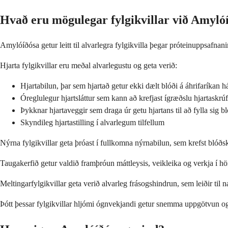
Hvað eru mögulegar fylgikvillar við Amyló
Amylóíðósa getur leitt til alvarlegra fylgikvilla þegar próteinuppsafnanir
Hjarta fylgikvillar eru meðal alvarlegustu og geta verið:
Hjartabilun, þar sem hjartað getur ekki dælt blóði á áhrifaríkan há
Óreglulegur hjartsláttur sem kann að krefjast ígræðslu hjartaskrú
Þykknar hjartaveggir sem draga úr getu hjartans til að fylla sig bl
Skyndileg hjartastilling í alvarlegum tilfellum
Nýrna fylgikvillar geta þróast í fullkomna nýrnabilun, sem krefst blóðs
Taugakerfið getur valdið framþróun máttleysis, veikleika og verkja í h
Meltingarfylgikvillar geta verið alvarleg frásogshindrun, sem leiðir til
Þótt þessar fylgikvillar hljómi ógnvekjandi getur snemma uppgötvun 