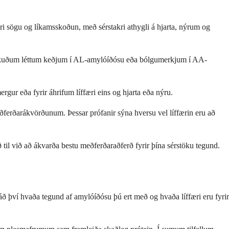
ri sögu og líkamsskoðun, með sérstakri athygli á hjarta, nýrum og
 hækkuðum léttum keðjum í AL-amylóíðósu eða bólgumerkjum í AA-
rgur eða fyrir áhrifum líffæri eins og hjarta eða nýru.
ðferðarákvörðunum. Þessar prófanir sýna hversu vel líffærin eru að
 til við að ákvarða bestu meðferðaraðferð fyrir þína sérstöku tegund.
háð því hvaða tegund af amylóíðósu þú ert með og hvaða líffæri eru fyrir