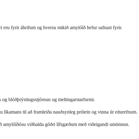
æri eru fyrir áhrifum og hversu mikið amylóíð hefur safnast fyrir.
 og blóðþrýstingsstjórnun og meltingarstarfsemi.
etu líkamans til að framleiða nauðsynleg prótein og vinna úr eiturefnum.
 með amylóíðósu viðhalda góðri lífsgæðum með viðeigandi umönnun.