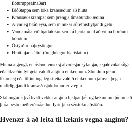
flöturuppsafnaðar)
Blóðtappa sem loka kransæðum að hluta
Kransæðakrampar sem þrengja tímabundið æðina
Alvarleg blóðleysi, sem minnkar súrefnisflytjandi getu
Vandamála við hjartalokur sem fá hjartanu til að vinna hörðum
höndum
Óstýrður háþrýstingur
Hratt hjartsláttur (óreglulegur hjartsláttur)
Minna algengt, en ástand eins og alvarlegar sýkingar, skjaldvakabólga
eða ákveðin lyf geta valdið angínu einkennum. Stundum getur
líkamleg eða tilfinningaleg streita valdið einkennum jafnvel þegar
undirliggjandi kransæðasjúkdómur er vægur.
Skilningur á því hvað veldur angínu hjálpar þér og lækninum þínum að
þróa bestu meðferðaráætlun fyrir þína sérstöku aðstöðu.
Hvenær á að leita til læknis vegna angínu?