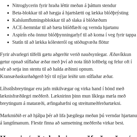
Nitroglycerin fyrir hraða léttir meðan á þáttum stendur
Beta-blokkar til að hægja á hjartslætti og lækka blóðþrýsting
Kalsíumflutningsblokkar til að slaka á blóðæðum
ACE-hemmlar til að bæta blóðflæði og vernda hjartanu
Aspirín eða önnur blóðþynningarlyf til að koma í veg fyrir tappa
Statín til að lækka kólesteról og stöðugvæða flötur
Fyrir alvarlegri tilfelli gætu aðgerðir verið nauðsynlegar. Æðavíkkun
getur opnað stíflaðar æðar með því að nota lítið loftbelg og felur oft í
sér að setja inn stentu til að halda æðinni opnum.
Kransæðaskurðaðgerð býr til nýjar leiðir um stíflaðar æðar.
Lífsstílsbreytingar eru jafn mikilvægar og virka hand í hönd með
læknisfræðilegri meðferð. Læknirinn þinn mun líklega mæla með
breytingum á mataræði, æfingahæfni og streitumeðferðartækni.
Markmiðið er að hjálpa þér að lifa þægilega meðan þú verndar hjartanu
á langtímanum. Flestir finna að samsetning meðferða virkar best.