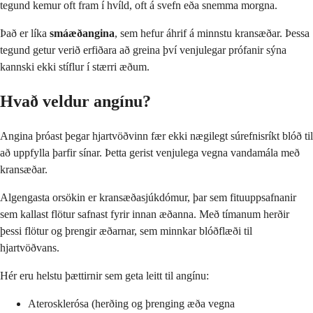
tegund kemur oft fram í hvíld, oft á svefn eða snemma morgna.
Það er líka
smáæðangina
, sem hefur áhrif á minnstu kransæðar. Þessa
tegund getur verið erfiðara að greina því venjulegar prófanir sýna
kannski ekki stíflur í stærri æðum.
Hvað veldur angínu?
Angina þróast þegar hjartvöðvinn fær ekki nægilegt súrefnisríkt blóð til
að uppfylla þarfir sínar. Þetta gerist venjulega vegna vandamála með
kransæðar.
Algengasta orsökin er kransæðasjúkdómur, þar sem fituuppsafnanir
sem kallast flötur safnast fyrir innan æðanna. Með tímanum herðir
þessi flötur og þrengir æðarnar, sem minnkar blóðflæði til
hjartvöðvans.
Hér eru helstu þættirnir sem geta leitt til angínu:
Aterosklerósa (herðing og þrenging æða vegna