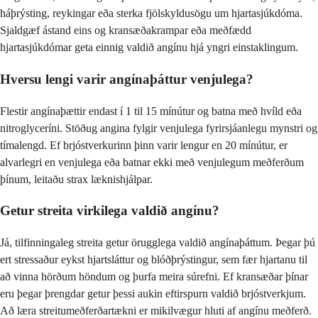
háþrýsting, reykingar eða sterka fjölskyldusögu um hjartasjúkdóma.
Sjaldgæf ástand eins og kransæðakrampar eða meðfædd
hjartasjúkdómar geta einnig valdið angínu hjá yngri einstaklingum.
Hversu lengi varir angínaþáttur venjulega?
Flestir angínaþættir endast í 1 til 15 mínútur og batna með hvíld eða
nitroglyceríni. Stöðug angina fylgir venjulega fyrirsjáanlegu mynstri og
tímalengd. Ef brjóstverkurinn þinn varir lengur en 20 mínútur, er
alvarlegri en venjulega eða batnar ekki með venjulegum meðferðum
þínum, leitaðu strax læknishjálpar.
Getur streita virkilega valdið angínu?
Já, tilfinningaleg streita getur örugglega valdið angínaþáttum. Þegar þú
ert stressaður eykst hjartsláttur og blóðþrýstingur, sem fær hjartanu til
að vinna hörðum höndum og þurfa meira súrefni. Ef kransæðar þínar
eru þegar þrengdar getur þessi aukin eftirspurn valdið brjóstverkjum.
Að læra streitumeðferðartækni er mikilvægur hluti af angínu meðferð.