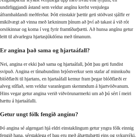
undirliggjandi ástand sem veldur angínu krefst venjulega
áframhaldandi meðferðar. Þótt einstakir þættir geti stöðvast sjálfir er
mikilvægt að vinna með lækninum þínum að því að takast á við rót
orsökinnar og koma í veg fyrir framtíðarþætti. Að hunsa angínu getur
leitt til alvarlegra hjartasjúkdóma með tímanum.
Er angina það sama og hjartaáfall?
Nei, angina er ekki það sama og hjartaáfall, þótt þau geti fundist
svipuð. Angina er tímabundinn brjóstverkur sem stafar af minnkuðu
blóðflæði til hjartans, en hjartaáfall kemur fram þegar blóðflæði er
alveg stíflað, sem veldur varanlegum skemmdum á hjartvöðvanum.
Hins vegar getur angina verið viðvörunarmerki um að þú sért í meiri
hættu á hjartaáfalli.
Getur ungt fólk fengið angínu?
Þó angina sé algengari hjá eldri einstaklingum getur yngra fólk einnig
fengið hana, sérstaklega ef þau eru með áhættuþætti eins og sykursýki,