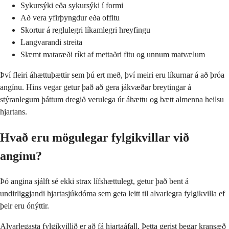
Sykursýki eða sykursýki í formi
Að vera yfirþyngdur eða offitu
Skortur á reglulegri líkamlegri hreyfingu
Langvarandi streita
Slæmt mataræði ríkt af mettaðri fitu og unnum matvælum
Því fleiri áhættuþættir sem þú ert með, því meiri eru líkurnar á að þróa
angínu. Hins vegar getur það að gera jákvæðar breytingar á
stýranlegum þáttum dregið verulega úr áhættu og bætt almenna heilsu
hjartans.
Hvað eru mögulegar fylgikvillar við
angínu?
Þó angina sjálft sé ekki strax lífshættulegt, getur það bent á
undirliggjandi hjartasjúkdóma sem geta leitt til alvarlegra fylgikvilla ef
þeir eru ónýttir.
Alvarlegasta fylgikvillið er að fá hjartaáfall. Þetta gerist þegar kransæð