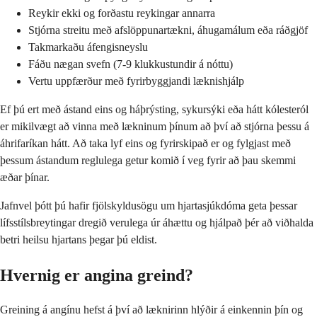
Reykir ekki og forðastu reykingar annarra
Stjórna streitu með afslöppunartækni, áhugamálum eða ráðgjöf
Takmarkaðu áfengisneyslu
Fáðu nægan svefn (7-9 klukkustundir á nóttu)
Vertu uppfærður með fyrirbyggjandi læknishjálp
Ef þú ert með ástand eins og háþrýsting, sykursýki eða hátt kólesteról
er mikilvægt að vinna með lækninum þínum að því að stjórna þessu á
áhrifaríkan hátt. Að taka lyf eins og fyrirskipað er og fylgjast með
þessum ástandum reglulega getur komið í veg fyrir að þau skemmi
æðar þínar.
Jafnvel þótt þú hafir fjölskyldusögu um hjartasjúkdóma geta þessar
lífsstílsbreytingar dregið verulega úr áhættu og hjálpað þér að viðhalda
betri heilsu hjartans þegar þú eldist.
Hvernig er angina greind?
Greining á angínu hefst á því að læknirinn hlýðir á einkennin þín og