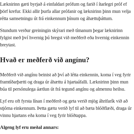
Læknirinn gæti byrjað á einfaldari prófum og farið í ítarlegri próf ef
þörf krefur. Ekki allir þurfa allar prófanir og læknirinn þinn mun velja
rétta samsetningu út frá einkennum þínum og áhættuþáttum.
Stundum verður greiningin skýrari með tímanum þegar læknirinn
fylgist með því hvernig þú bregst við meðferð eða hvernig einkennin
breytast.
Hvað er meðferð við angínu?
Meðferð við angínu beinist að því að létta einkennin, koma í veg fyrir
framtíðarþætti og draga úr áhættu á hjartaáfalli. Læknirinn þinn mun
búa til persónulega áætlun út frá tegund angínu og almennu heilsu.
Lyf eru oft fyrsta línan í meðferð og geta verið mjög áhrifarík við að
stjórna einkennum. Þetta gætu verið lyf til að bæta blóðflæði, draga úr
vinnu hjartans eða koma í veg fyrir blóðtappa.
Algeng lyf eru meðal annars: