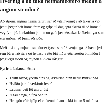
Hvernig á að taka heimameðferð meðan á
angínu stendur?
Að stjórna angínu heima felur í sér að vita hvernig á að takast á við
þætti þegar þeir koma fram og grípa til daglegra skrefa til að koma í
veg fyrir þá. Læknirinn þinn mun gefa þér sérstakar leiðbeiningar sem
eru sniðnar að þinni aðstöðu.
Meðan á angínuþætti stendur er fyrsta skrefið venjulega að hætta því
sem þú ert að gera og hvílast. Settu þig niður eða leggðu þig niður í
þægilegri stöðu og reyndu að vera rólegur.
Fyrir tafarlausa léttir:
Taktu nitroglycerin eins og læknirinn þinn hefur fyrirskipað
Hvílðu þar til verkirnir hverfa
Lausnar þétt föt um brjóst
Æfðu hæga, djúpa öndun
Hringdu eftir hjálp ef einkennin batna ekki innan 5 mínútna