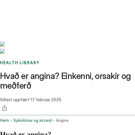
Benchmarks
Stories
FAQ
Sign up / Log in
HEALTH LIBRARY
Hvað er angina? Einkenni, orsakir og
meðferð
Síðast uppfært
17. febrúar 2025
Heim
Sjúkdómar og ástand
Angina
Hvað er angina?