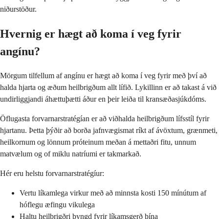
niðurstöður.
Hvernig er hægt að koma í veg fyrir
angínu?
Mörgum tilfellum af angínu er hægt að koma í veg fyrir með því að
halda hjarta og æðum heilbrigðum allt lífið. Lykillinn er að takast á við
undirliggjandi áhættuþætti áður en þeir leiða til kransæðasjúkdóms.
Öflugasta forvarnarstratégían er að viðhalda heilbrigðum lífsstíl fyrir
hjartanu. Þetta þýðir að borða jafnvægismat ríkt af ávöxtum, grænmeti,
heilkornum og lönnum próteinum meðan á mettaðri fitu, unnum
matvælum og of miklu natríumi er takmarkað.
Hér eru helstu forvarnarstratégíur:
Vertu líkamlega virkur með að minnsta kosti 150 mínútum af
hóflegu æfingu vikulega
Haltu heilbrigðri þyngd fyrir líkamsgerð þína