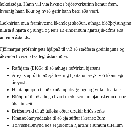
læknissögu. Hann vill vita hvenær brjóstverkurinn kemur fram,
hvernig hann líður og hvað gerir hann betri eða verri.
Læknirinn mun framkvæma líkamlegt skoðun, athuga blóðþrýstinginn,
hlusta á hjarta og lungu og leita að einkennum hjartasjúkdóms eða
annarra ástands.
Fjölmargar prófanir geta hjálpað til við að staðfesta greininguna og
ákvarða hversu alvarlegt ástandið er:
Rafhjarta (EKG) til að athuga rafvirkni hjartans
Áreynslupróf til að sjá hvernig hjartanu bregst við líkamlegri
áreynslu
Hjartaþjöppun til að skoða uppbyggingu og virkni hjartans
Blóðpróf til að athuga hvort merki séu um hjartaskemmdir og
áhættuþætti
Brjóstmynd til að útiloka aðrar orsakir brjóstverks
Kransæðamyndataka til að sjá stíflur í kransæðum
Tölvusneiðmynd eða segulómun hjartans í sumum tilfellum