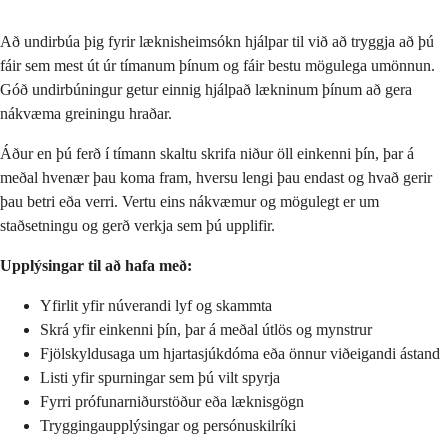
Að undirbúa þig fyrir læknisheimsókn hjálpar til við að tryggja að þú
fáir sem mest út úr tímanum þínum og fáir bestu mögulega umönnun.
Góð undirbúningur getur einnig hjálpað lækninum þínum að gera
nákvæma greiningu hraðar.
Áður en þú ferð í tímann skaltu skrifa niður öll einkenni þín, þar á
meðal hvenær þau koma fram, hversu lengi þau endast og hvað gerir
þau betri eða verri. Vertu eins nákvæmur og mögulegt er um
staðsetningu og gerð verkja sem þú upplifir.
Upplýsingar til að hafa með:
Yfirlit yfir núverandi lyf og skammta
Skrá yfir einkenni þín, þar á meðal útlös og mynstrur
Fjölskyldusaga um hjartasjúkdóma eða önnur viðeigandi ástand
Listi yfir spurningar sem þú vilt spyrja
Fyrri prófunarniðurstöður eða læknisgögn
Tryggingaupplýsingar og persónuskilríki