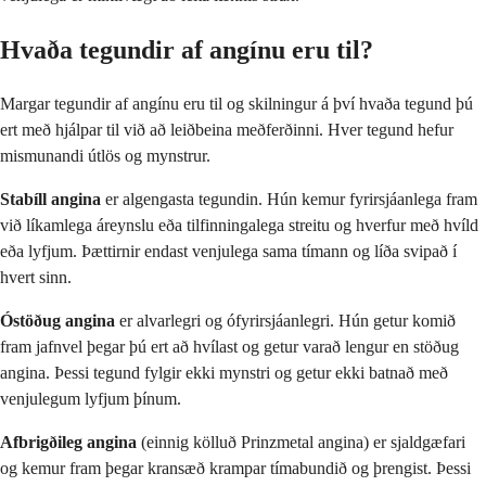
Hvaða tegundir af angínu eru til?
Margar tegundir af angínu eru til og skilningur á því hvaða tegund þú
ert með hjálpar til við að leiðbeina meðferðinni. Hver tegund hefur
mismunandi útlös og mynstrur.
Stabíll angina
er algengasta tegundin. Hún kemur fyrirsjáanlega fram
við líkamlega áreynslu eða tilfinningalega streitu og hverfur með hvíld
eða lyfjum. Þættirnir endast venjulega sama tímann og líða svipað í
hvert sinn.
Óstöðug angina
er alvarlegri og ófyrirsjáanlegri. Hún getur komið
fram jafnvel þegar þú ert að hvílast og getur varað lengur en stöðug
angina. Þessi tegund fylgir ekki mynstri og getur ekki batnað með
venjulegum lyfjum þínum.
Afbrigðileg angina
(einnig kölluð Prinzmetal angina) er sjaldgæfari
og kemur fram þegar kransæð krampar tímabundið og þrengist. Þessi