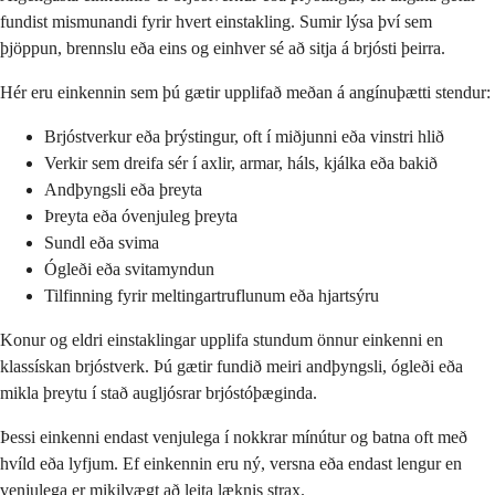
fundist mismunandi fyrir hvert einstakling. Sumir lýsa því sem
þjöppun, brennslu eða eins og einhver sé að sitja á brjósti þeirra.
Hér eru einkennin sem þú gætir upplifað meðan á angínuþætti stendur:
Brjóstverkur eða þrýstingur, oft í miðjunni eða vinstri hlið
Verkir sem dreifa sér í axlir, armar, háls, kjálka eða bakið
Andþyngsli eða þreyta
Þreyta eða óvenjuleg þreyta
Sundl eða svima
Ógleði eða svitamyndun
Tilfinning fyrir meltingartruflunum eða hjartsýru
Konur og eldri einstaklingar upplifa stundum önnur einkenni en
klassískan brjóstverk. Þú gætir fundið meiri andþyngsli, ógleði eða
mikla þreytu í stað augljósrar brjóstóþæginda.
Þessi einkenni endast venjulega í nokkrar mínútur og batna oft með
hvíld eða lyfjum. Ef einkennin eru ný, versna eða endast lengur en
venjulega er mikilvægt að leita læknis strax.