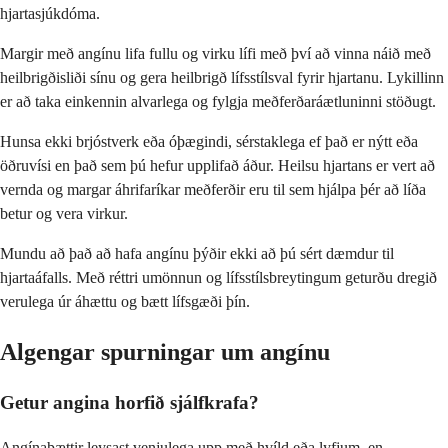
hjartasjúkdóma.
Margir með angínu lifa fullu og virku lífi með því að vinna náið með
heilbrigðisliði sínu og gera heilbrigð lífsstílsval fyrir hjartanu. Lykillinn
er að taka einkennin alvarlega og fylgja meðferðaráætluninni stöðugt.
Hunsa ekki brjóstverk eða óþægindi, sérstaklega ef það er nýtt eða
öðruvísi en það sem þú hefur upplifað áður. Heilsu hjartans er vert að
vernda og margar áhrifaríkar meðferðir eru til sem hjálpa þér að líða
betur og vera virkur.
Mundu að það að hafa angínu þýðir ekki að þú sért dæmdur til
hjartaáfalls. Með réttri umönnun og lífsstílsbreytingum geturðu dregið
verulega úr áhættu og bætt lífsgæði þín.
Algengar spurningar um angínu
Getur angina horfið sjálfkrafa?
Angínaþættir leysast venjulega upp með hvíld eða lyfjum, en