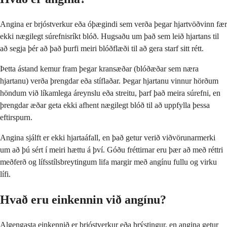
Angina er brjóstverkur eða óþægindi sem verða þegar hjartvöðvinn fær
ekki nægilegt súrefnisríkt blóð. Hugsaðu um það sem leið hjartans til
að segja þér að það þurfi meiri blóðflæði til að gera starf sitt rétt.
Þetta ástand kemur fram þegar kransæðar (blóðæðar sem næra
hjartanu) verða þrengdar eða stíflaðar. Þegar hjartanu vinnur hörðum
höndum við líkamlega áreynslu eða streitu, þarf það meira súrefni, en
þrengdar æðar geta ekki afhent nægilegt blóð til að uppfylla þessa
eftirspurn.
Angina sjálft er ekki hjartaáfall, en það getur verið viðvörunarmerki
um að þú sért í meiri hættu á því. Góðu fréttirnar eru þær að með réttri
meðferð og lífsstílsbreytingum lifa margir með angínu fullu og virku
lífi.
Hvað eru einkennin við angínu?
Algengasta einkennið er brjóstverkur eða þrýstingur, en angina getur