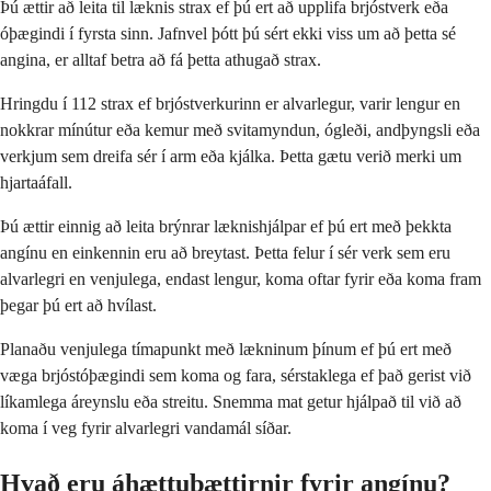
Þú ættir að leita til læknis strax ef þú ert að upplifa brjóstverk eða
óþægindi í fyrsta sinn. Jafnvel þótt þú sért ekki viss um að þetta sé
angina, er alltaf betra að fá þetta athugað strax.
Hringdu í 112 strax ef brjóstverkurinn er alvarlegur, varir lengur en
nokkrar mínútur eða kemur með svitamyndun, ógleði, andþyngsli eða
verkjum sem dreifa sér í arm eða kjálka. Þetta gætu verið merki um
hjartaáfall.
Þú ættir einnig að leita brýnrar læknishjálpar ef þú ert með þekkta
angínu en einkennin eru að breytast. Þetta felur í sér verk sem eru
alvarlegri en venjulega, endast lengur, koma oftar fyrir eða koma fram
þegar þú ert að hvílast.
Planaðu venjulega tímapunkt með lækninum þínum ef þú ert með
væga brjóstóþægindi sem koma og fara, sérstaklega ef það gerist við
líkamlega áreynslu eða streitu. Snemma mat getur hjálpað til við að
koma í veg fyrir alvarlegri vandamál síðar.
Hvað eru áhættuþættirnir fyrir angínu?