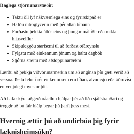
Daglega stjórnunarstæðir:
Taktu öll lyf nákvæmlega eins og fyrirskipað er
Hafðu nitroglycerin með þér allan tímann
Forðastu þekkta útlös eins og þungar máltíðir eða mikla
hitasveiflur
Skipuleggðu starfsemi til að forðast ofáreynslu
Fylgstu með einkennum þínum og haltu dagbók
Stjórna streitu með afslöppunartækni
Lærðu að þekkja viðvörunarmerkin um að angínan þín gæti verið að
versna. Þetta felur í sér einkenni sem eru tíðari, alvarlegri eða öðruvísi
en venjulegt mynstur þitt.
Að hafa skýra aðgerðaráætlun hjálpar þér að líða sjálfstrauðari og
tryggir að þú fáir hjálp þegar þú þarft þess mest.
Hvernig ættir þú að undirbúa þig fyrir
læknisheimsókn?