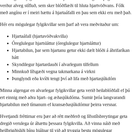
verður alveg stífluð, sem sker blóðflæði til hluta hjartvöðvans. Fólk
með angínu er í meiri hættu á hjartaáfalli en þau sem ekki eru með það.
Hér eru mögulegar fylgikvillar sem þarf að vera meðvitaður um:
Hjartaáfall (hjartavöðvakvilla)
Óreglulegur hjartsláttur (óreglulegur hjartsláttur)
Hjartabilun, þar sem hjartanu getur ekki dælt blóði á áhrifaríkan
hátt
Skyndilegur hjartardauði í alvarlegum tilfellum
Minnkuð lífsgæði vegna takmarkana á virkni
Þunglyndi eða kvíði tengt því að lifa með hjartasjúkdóm
Minna algengar en alvarlegar fylgikvillar geta verið heilablóðfall ef þú
ert einnig með aðra hjart- og æðasjúkdóma. Sumir þróa langvarandi
hjartabilun með tímanum ef kransæðasjúkdómur þeirra versnar.
Hvetjandi fréttirnar eru þær að rétt meðferð og lífsstílsbreytingar geta
dregið verulega úr áhættu þessara fylgikvilla. Að vinna náið með
heilbrigðisliði þínu hjálpar til við að tryggja bestu mögulegar