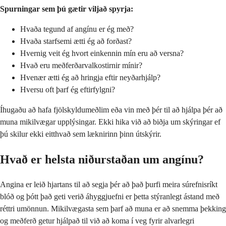
Spurningar sem þú gætir viljað spyrja:
Hvaða tegund af angínu er ég með?
Hvaða starfsemi ætti ég að forðast?
Hvernig veit ég hvort einkennin mín eru að versna?
Hvað eru meðferðarvalkostirnir mínir?
Hvenær ætti ég að hringja eftir neyðarhjálp?
Hversu oft þarf ég eftirfylgni?
Íhugaðu að hafa fjölskyldumeðlim eða vin með þér til að hjálpa þér að
muna mikilvægar upplýsingar. Ekki hika við að biðja um skýringar ef
þú skilur ekki eitthvað sem læknirinn þinn útskýrir.
Hvað er helsta niðurstaðan um angínu?
Angina er leið hjartans til að segja þér að það þurfi meira súrefnisríkt
blóð og þótt það geti verið áhyggjuefni er þetta stýranlegt ástand með
réttri umönnun. Mikilvægasta sem þarf að muna er að snemma þekking
og meðferð getur hjálpað til við að koma í veg fyrir alvarlegri