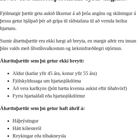
Fjölmargir þættir geta aukið líkurnar á að þróa angínu og skilningur á
þessu getur hjálpað þér að grípa til ráðstafana til að vernda heilsu
hjartans.
Sumir áhættuþættir eru ekki hægt að breyta, en margir aðrir eru innan
þíns valds með lífsstílsvalkostum og læknisfræðilegri stjórnun.
Áhættuþættir sem þú getur ekki breytt:
Aldur (karlar yfir 45 ára, konur yfir 55 ára)
Fjölskyldusaga um hjartasjúkdóma
Að vera karlkyns (þótt hætta kvenna aukist eftir tíðahvörf)
Fyrra hjartaáfall eða hjartasjúkdómur
Áhættuþættir sem þú getur haft áhrif á:
Háþrýstingur
Hátt kólesteról
Reykingar eða tóbakneysla