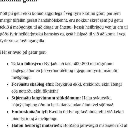
Þótt þú getir ekki komið algjörlega í veg fyrir klofinn góm, þar sem
margir tilfellin gerast handahófskennt, eru nokkur skref sem þú getur
tekið á meðgöngu til að draga úr áhættu. Þessir heilbrigðu venjur eru til
góðs fyrir heildarþroska barnsins og geta hjálpað til við að koma í veg
fyrir ýmsa fæðingargalla.
Hér er hvað þú getur gert:
Taktu fólínsýru:
Byrjaðu að taka 400-800 míkrógrömm
daglega áður en þú verður ólétt og í gegnum fyrstu mánuði
meðgöngu
Forðastu skaðleg efni:
Reykirðu ekki, drekkirðu ekki áfengi
eða notarðu ekki fíkniefni
Stjórnaðu langvinnum sjúkdómum:
Haltu sykursýki,
háþrýstingi og öðrum heilsufarsvandamálum vel stjórnað
Endurskoðaðu lyf:
Ræddu öll lyf og fæðubótarefni við lækni
þinn fyrir og á meðgöngu
Hafðu heilbrigt mataræði:
Borðaðu jafnvægið mataræði ríkt af