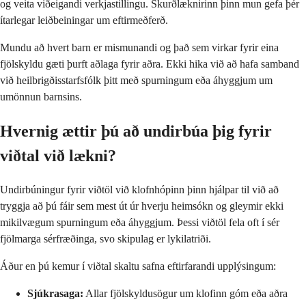
og veita viðeigandi verkjastillingu. Skurðlæknirinn þinn mun gefa þér
ítarlegar leiðbeiningar um eftirmeðferð.
Mundu að hvert barn er mismunandi og það sem virkar fyrir eina
fjölskyldu gæti þurft aðlaga fyrir aðra. Ekki hika við að hafa samband
við heilbrigðisstarfsfólk þitt með spurningum eða áhyggjum um
umönnun barnsins.
Hvernig ættir þú að undirbúa þig fyrir
viðtal við lækni?
Undirbúningur fyrir viðtöl við klofnhópinn þinn hjálpar til við að
tryggja að þú fáir sem mest út úr hverju heimsókn og gleymir ekki
mikilvægum spurningum eða áhyggjum. Þessi viðtöl fela oft í sér
fjölmarga sérfræðinga, svo skipulag er lykilatriði.
Áður en þú kemur í viðtal skaltu safna eftirfarandi upplýsingum:
Sjúkrasaga:
Allar fjölskyldusögur um klofinn góm eða aðra