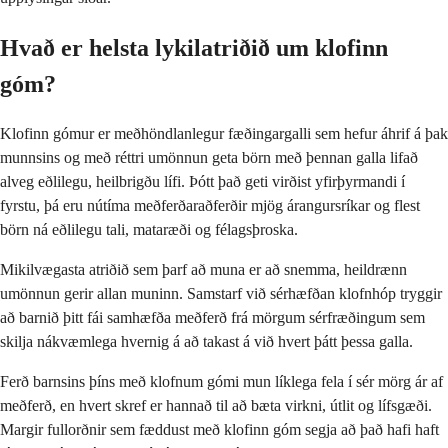
Hvað er helsta lykilatriðið um klofinn
góm?
Klofinn gómur er meðhöndlanlegur fæðingargalli sem hefur áhrif á þak
munnsins og með réttri umönnun geta börn með þennan galla lifað
alveg eðlilegu, heilbrigðu lífi. Þótt það geti virðist yfirþyrmandi í
fyrstu, þá eru nútíma meðferðaraðferðir mjög árangursríkar og flest
börn ná eðlilegu tali, mataræði og félagsþroska.
Mikilvægasta atriðið sem þarf að muna er að snemma, heildrænn
umönnun gerir allan muninn. Samstarf við sérhæfðan klofnhóp tryggir
að barnið þitt fái samhæfða meðferð frá mörgum sérfræðingum sem
skilja nákvæmlega hvernig á að takast á við hvert þátt þessa galla.
Ferð barnsins þíns með klofnum gómi mun líklega fela í sér mörg ár af
meðferð, en hvert skref er hannað til að bæta virkni, útlit og lífsgæði.
Margir fullorðnir sem fæddust með klofinn góm segja að það hafi haft