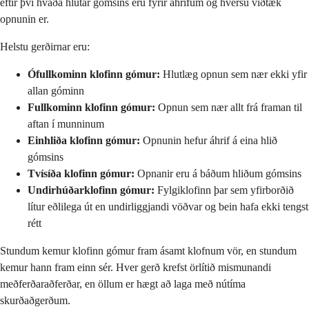
eftir því hvaða hlutar gómsins eru fyrir áhrifum og hversu víðtæk
opnunin er.
Helstu gerðirnar eru:
Ófullkominn klofinn gómur:
Hlutlæg opnun sem nær ekki yfir
allan góminn
Fullkominn klofinn gómur:
Opnun sem nær allt frá framan til
aftan í munninum
Einhliða klofinn gómur:
Opnunin hefur áhrif á eina hlið
gómsins
Tvísíða klofinn gómur:
Opnanir eru á báðum hliðum gómsins
Undirhúðarklofinn gómur:
Fylgiklofinn þar sem yfirborðið
lítur eðlilega út en undirliggjandi vöðvar og bein hafa ekki tengst
rétt
Stundum kemur klofinn gómur fram ásamt klofnum vör, en stundum
kemur hann fram einn sér. Hver gerð krefst örlítið mismunandi
meðferðaraðferðar, en öllum er hægt að laga með nútíma
skurðaðgerðum.