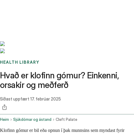
Benchmarks
Stories
FAQ
Sign up / Log in
HEALTH LIBRARY
Hvað er klofinn gómur? Einkenni,
orsakir og meðferð
Síðast uppfært
17. febrúar 2025
Heim
Sjúkdómar og ástand
Cleft Palate
Klofinn gómur er bil eða opnun í þak munnsins sem myndast fyrir