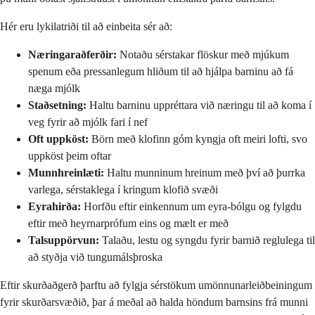
Hér eru lykilatriði til að einbeita sér að:
Næringaraðferðir:
Notaðu sérstakar flöskur með mjúkum
spenum eða pressanlegum hliðum til að hjálpa barninu að fá
næga mjólk
Staðsetning:
Haltu barninu uppréttara við næringu til að koma í
veg fyrir að mjólk fari í nef
Oft uppköst:
Börn með klofinn góm kyngja oft meiri lofti, svo
uppköst þeim oftar
Munnhreinlæti:
Haltu munninum hreinum með því að þurrka
varlega, sérstaklega í kringum klofið svæði
Eyrahirða:
Horfðu eftir einkennum um eyra-bólgu og fylgdu
eftir með heyrnarprófum eins og mælt er með
Talsuppörvun:
Talaðu, lestu og syngdu fyrir barnið reglulega til
að styðja við tungumálsþroska
Eftir skurðaðgerð þarftu að fylgja sérstökum umönnunarleiðbeiningum
fyrir skurðarsvæðið, þar á meðal að halda höndum barnsins frá munni