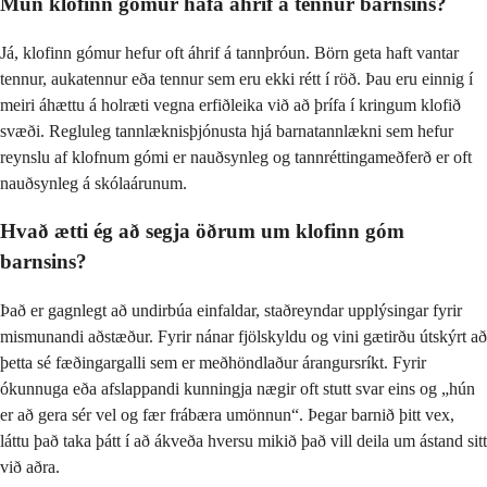
Mun klofinn gómur hafa áhrif á tennur barnsins?
Já, klofinn gómur hefur oft áhrif á tannþróun. Börn geta haft vantar
tennur, aukatennur eða tennur sem eru ekki rétt í röð. Þau eru einnig í
meiri áhættu á holræti vegna erfiðleika við að þrífa í kringum klofið
svæði. Regluleg tannlæknisþjónusta hjá barnatannlækni sem hefur
reynslu af klofnum gómi er nauðsynleg og tannréttingameðferð er oft
nauðsynleg á skólaárunum.
Hvað ætti ég að segja öðrum um klofinn góm
barnsins?
Það er gagnlegt að undirbúa einfaldar, staðreyndar upplýsingar fyrir
mismunandi aðstæður. Fyrir nánar fjölskyldu og vini gætirðu útskýrt að
þetta sé fæðingargalli sem er meðhöndlaður árangursríkt. Fyrir
ókunnuga eða afslappandi kunningja nægir oft stutt svar eins og „hún
er að gera sér vel og fær frábæra umönnun“. Þegar barnið þitt vex,
láttu það taka þátt í að ákveða hversu mikið það vill deila um ástand sitt
við aðra.