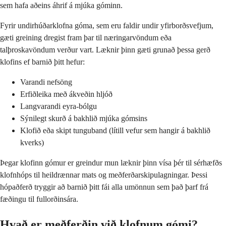
sem hafa aðeins áhrif á mjúka góminn.
Fyrir undirhúðarklofna góma, sem eru faldir undir yfirborðsvefjum,
gæti greining dregist fram þar til næringarvöndum eða
talþroskavöndum verður vart. Læknir þinn gæti grunað þessa gerð
klofins ef barnið þitt hefur:
Varandi nefsöng
Erfiðleika með ákveðin hljóð
Langvarandi eyra-bólgu
Sýnilegt skurð á bakhlið mjúka gómsins
Klofið eða skipt tunguband (lítill vefur sem hangir á bakhlið
kverks)
Þegar klofinn gómur er greindur mun læknir þinn vísa þér til sérhæfðs
klofnhóps til heildrænnar mats og meðferðarskipulagningar. Þessi
hópaðferð tryggir að barnið þitt fái alla umönnun sem það þarf frá
fæðingu til fullorðinsára.
Hvað er meðferðin við klofnum gómi?