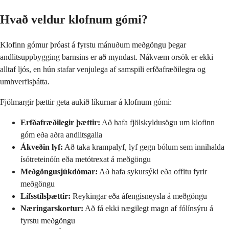
Hvað veldur klofnum gómi?
Klofinn gómur þróast á fyrstu mánuðum meðgöngu þegar
andlitsuppbygging barnsins er að myndast. Nákvæm orsök er ekki
alltaf ljós, en hún stafar venjulega af samspili erfðafræðilegra og
umhverfisþátta.
Fjölmargir þættir geta aukið líkurnar á klofnum gómi:
Erfðafræðilegir þættir:
Að hafa fjölskyldusögu um klofinn
góm eða aðra andlitsgalla
Ákveðin lyf:
Að taka krampalyf, lyf gegn bólum sem innihalda
ísótreteinóín eða metótrexat á meðgöngu
Meðgöngusjúkdómar:
Að hafa sykursýki eða offitu fyrir
meðgöngu
Lífsstílsþættir:
Reykingar eða áfengisneysla á meðgöngu
Næringarskortur:
Að fá ekki nægilegt magn af fólínsýru á
fyrstu meðgöngu