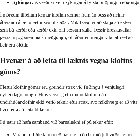
Sýkingar:
Ákveðnar veirusýkingar á fyrsta þriðjungi meðgöngu
Í mörgum tilfellum kemur klofinn gómur fram án þess að neinir
áberandi áhættuþættir séu til staðar. Mikilvægt er að skilja að ekkert
sem þú gerðir eða gerðir ekki olli þessum galla. Þessir þroskagallar
gerast mjög snemma á meðgöngu, oft áður en margir vita jafnvel að
þeir eru óléttir.
Hvenær á að leita til læknis vegna klofins
góms?
Flestir klofnir gómar eru greindir strax við fæðingu á venjulegri
nýfæddagreiningu. Hins vegar gætu minni klofnir eða
undirhúðarklofnir ekki verið teknir eftir strax, svo mikilvægt er að vita
hvenær á að leita til læknis.
Þú ættir að hafa samband við barnalækni ef þú tekur eftir:
Varandi erfiðleikum með næringu eða barnið þitt virðist glíma