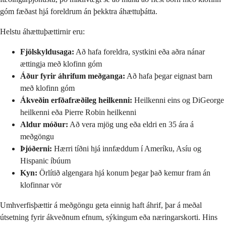
góm fæðast hjá foreldrum án þekktra áhættuþátta.
Helstu áhættuþættirnir eru:
Fjölskyldusaga:
Að hafa foreldra, systkini eða aðra nánar
ættingja með klofinn góm
Áður fyrir áhrifum meðganga:
Að hafa þegar eignast barn
með klofinn góm
Ákveðin erfðafræðileg heilkenni:
Heilkenni eins og DiGeorge
heilkenni eða Pierre Robin heilkenni
Aldur móður:
Að vera mjög ung eða eldri en 35 ára á
meðgöngu
Þjóðerni:
Hærri tíðni hjá innfæddum í Ameríku, Asíu og
Hispanic íbúum
Kyn:
Örlítið algengara hjá konum þegar það kemur fram án
klofinnar vör
Umhverfisþættir á meðgöngu geta einnig haft áhrif, þar á meðal
útsetning fyrir ákveðnum efnum, sýkingum eða næringarskorti. Hins