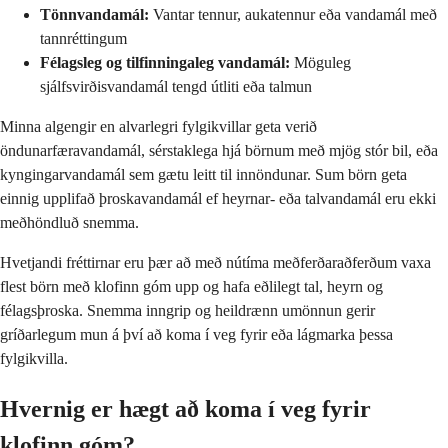
Tönnvandamál:
Vantar tennur, aukatennur eða vandamál með
tannréttingum
Félagsleg og tilfinningaleg vandamál:
Möguleg
sjálfsvirðisvandamál tengd útliti eða talmun
Minna algengir en alvarlegri fylgikvillar geta verið
öndunarfæravandamál, sérstaklega hjá börnum með mjög stór bil, eða
kyngingarvandamál sem gætu leitt til innöndunar. Sum börn geta
einnig upplifað þroskavandamál ef heyrnar- eða talvandamál eru ekki
meðhöndluð snemma.
Hvetjandi fréttirnar eru þær að með nútíma meðferðaraðferðum vaxa
flest börn með klofinn góm upp og hafa eðlilegt tal, heyrn og
félagsþroska. Snemma inngrip og heildrænn umönnun gerir
gríðarlegum mun á því að koma í veg fyrir eða lágmarka þessa
fylgikvilla.
Hvernig er hægt að koma í veg fyrir
klofinn góm?