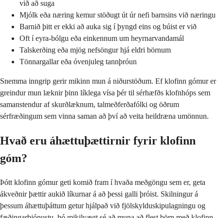
við að suga
Mjólk eða næring kemur stöðugt út úr nefi barnsins við næringu
Barnið þitt er ekki að auka sig í þyngd eins og búist er við
Oft í eyra-bólgu eða einkennum um heyrnarvandamál
Talskerðing eða mjög nefsöngur hjá eldri börnum
Tönnargallar eða óvenjuleg tannþróun
Snemma inngrip gerir mikinn mun á niðurstöðum. Ef klofinn gómur er
greindur mun læknir þinn líklega vísa þér til sérhæfðs klofnhóps sem
samanstendur af skurðlæknum, talmeðferðafólki og öðrum
sérfræðingum sem vinna saman að því að veita heildræna umönnun.
Hvað eru áhættuþættirnir fyrir klofinn
góm?
Þótt klofinn gómur geti komið fram í hvaða meðgöngu sem er, geta
ákveðnir þættir aukið líkurnar á að þessi galli þróist. Skilningur á
þessum áhættuþáttum getur hjálpað við fjölskylduskipulagningu og
fæðingarþjónustu, þó mikilvægt sé að muna að flest börn með klofinn