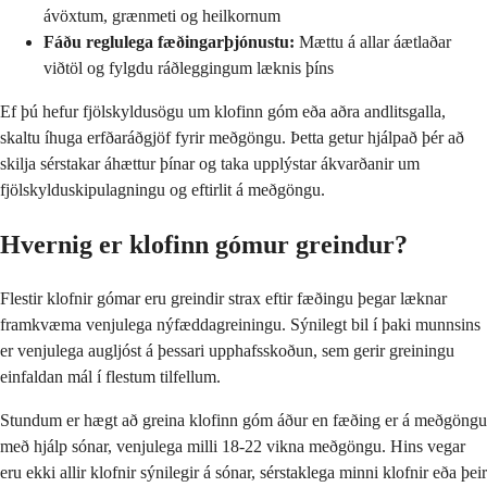
ávöxtum, grænmeti og heilkornum
Fáðu reglulega fæðingarþjónustu:
Mættu á allar áætlaðar
viðtöl og fylgdu ráðleggingum læknis þíns
Ef þú hefur fjölskyldusögu um klofinn góm eða aðra andlitsgalla,
skaltu íhuga erfðaráðgjöf fyrir meðgöngu. Þetta getur hjálpað þér að
skilja sérstakar áhættur þínar og taka upplýstar ákvarðanir um
fjölskylduskipulagningu og eftirlit á meðgöngu.
Hvernig er klofinn gómur greindur?
Flestir klofnir gómar eru greindir strax eftir fæðingu þegar læknar
framkvæma venjulega nýfæddagreiningu. Sýnilegt bil í þaki munnsins
er venjulega augljóst á þessari upphafsskoðun, sem gerir greiningu
einfaldan mál í flestum tilfellum.
Stundum er hægt að greina klofinn góm áður en fæðing er á meðgöngu
með hjálp sónar, venjulega milli 18-22 vikna meðgöngu. Hins vegar
eru ekki allir klofnir sýnilegir á sónar, sérstaklega minni klofnir eða þeir