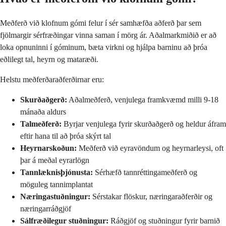
Meðferð við klofnum gómi felur í sér samhæfða aðferð þar sem
fjölmargir sérfræðingar vinna saman í mörg ár. Aðalmarkmiðið er að
loka opnuninni í góminum, bæta virkni og hjálpa barninu að þróa
eðlilegt tal, heyrn og mataræði.
Helstu meðferðaraðferðirnar eru:
Skurðaðgerð:
Aðalmeðferð, venjulega framkvæmd milli 9-18
mánaða aldurs
Talmeðferð:
Byrjar venjulega fyrir skurðaðgerð og heldur áfram
eftir hana til að þróa skýrt tal
Heyrnarskoðun:
Meðferð við eyravöndum og heyrnarleysi, oft
þar á meðal eyrarlögn
Tannlæknisþjónusta:
Sérhæfð tannréttingameðferð og
möguleg tannimplantat
Næringastuðningur:
Sérstakar flöskur, næringaraðferðir og
næringarráðgjöf
Sálfræðilegur stuðningur:
Ráðgjöf og stuðningur fyrir barnið