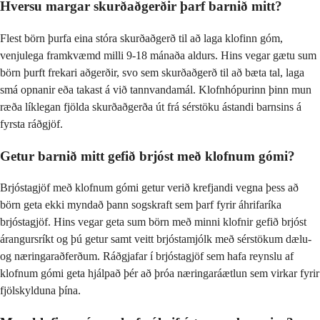
Hversu margar skurðaðgerðir þarf barnið mitt?
Flest börn þurfa eina stóra skurðaðgerð til að laga klofinn góm,
venjulega framkvæmd milli 9-18 mánaða aldurs. Hins vegar gætu sum
börn þurft frekari aðgerðir, svo sem skurðaðgerð til að bæta tal, laga
smá opnanir eða takast á við tannvandamál. Klofnhópurinn þinn mun
ræða líklegan fjölda skurðaðgerða út frá sérstöku ástandi barnsins á
fyrsta ráðgjöf.
Getur barnið mitt gefið brjóst með klofnum gómi?
Brjóstagjöf með klofnum gómi getur verið krefjandi vegna þess að
börn geta ekki myndað þann sogskraft sem þarf fyrir áhrifaríka
brjóstagjöf. Hins vegar geta sum börn með minni klofnir gefið brjóst
árangursríkt og þú getur samt veitt brjóstamjólk með sérstökum dælu-
og næringaraðferðum. Ráðgjafar í brjóstagjöf sem hafa reynslu af
klofnum gómi geta hjálpað þér að þróa næringaráætlun sem virkar fyrir
fjölskylduna þína.