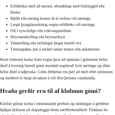
Erfiðleikar með að nærast, sérstaklega með brjóstagjöf eða
flösku
Mjólk eða næring kemur út úr nefinu við næringu
Lægri þyngdaraukning vegna erfiðleika við næringu
Oft í eyra-bólgu eða vökvauppsöfnun
Heyrnarskerðing eða heyrnarleysi
Talskerðing eða nefsöngur þegar barnið vex
Tönnargallar, þar á meðal vantar tennur eða aukatennur
Þessi einkenni koma fram vegna þess að opnunin í góminum hefur
áhrif á hvernig barnið getur myndað sogskraft fyrir næringu og síðar
hefur áhrif á talþroska. Góðu fréttirnar eru þær að með réttri umönnun
og meðferð er hægt að takast á við flest þessara vandamála.
Hvaða gerðir eru til af klofnum gómi?
Klofnir gómar koma í mismunandi gerðum og skilningur á gerðinni
hjálpar læknum að skipuleggja bestu meðferðaraðferð. Flokkun fer