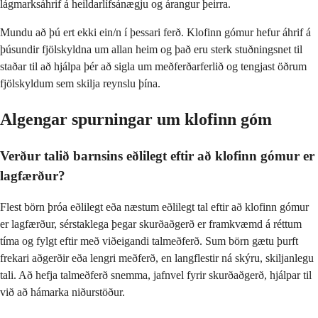
lágmarksáhrif á heildarlífsánægju og árangur þeirra.
Mundu að þú ert ekki ein/n í þessari ferð. Klofinn gómur hefur áhrif á
þúsundir fjölskyldna um allan heim og það eru sterk stuðningsnet til
staðar til að hjálpa þér að sigla um meðferðarferlið og tengjast öðrum
fjölskyldum sem skilja reynslu þína.
Algengar spurningar um klofinn góm
Verður talið barnsins eðlilegt eftir að klofinn gómur er
lagfærður?
Flest börn þróa eðlilegt eða næstum eðlilegt tal eftir að klofinn gómur
er lagfærður, sérstaklega þegar skurðaðgerð er framkvæmd á réttum
tíma og fylgt eftir með viðeigandi talmeðferð. Sum börn gætu þurft
frekari aðgerðir eða lengri meðferð, en langflestir ná skýru, skiljanlegu
tali. Að hefja talmeðferð snemma, jafnvel fyrir skurðaðgerð, hjálpar til
við að hámarka niðurstöður.