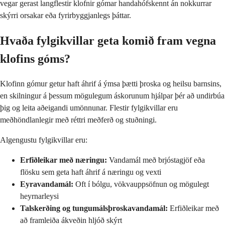
vegar gerast langflestir klofnir gómar handahófskennt án nokkurrar
skýrri orsakar eða fyrirbyggjanlegs þáttar.
Hvaða fylgikvillar geta komið fram vegna
klofins góms?
Klofinn gómur getur haft áhrif á ýmsa þætti þroska og heilsu barnsins,
en skilningur á þessum mögulegum áskorunum hjálpar þér að undirbúa
þig og leita aðeigandi umönnunar. Flestir fylgikvillar eru
meðhöndlanlegir með réttri meðferð og stuðningi.
Algengustu fylgikvillar eru:
Erfiðleikar með næringu:
Vandamál með brjóstagjöf eða
flösku sem geta haft áhrif á næringu og vexti
Eyravandamál:
Oft í bólgu, vökvauppsöfnun og mögulegt
heyrnarleysi
Talskerðing og tungumálsþroskavandamál:
Erfiðleikar með
að framleiða ákveðin hljóð skýrt