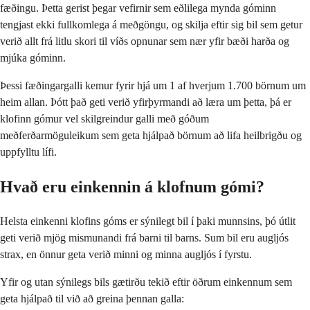
fæðingu. Þetta gerist þegar vefirnir sem eðlilega mynda góminn
tengjast ekki fullkomlega á meðgöngu, og skilja eftir sig bil sem getur
verið allt frá litlu skori til víðs opnunar sem nær yfir bæði harða og
mjúka góminn.
Þessi fæðingargalli kemur fyrir hjá um 1 af hverjum 1.700 börnum um
heim allan. Þótt það geti verið yfirþyrmandi að læra um þetta, þá er
klofinn gómur vel skilgreindur galli með góðum
meðferðarmöguleikum sem geta hjálpað börnum að lifa heilbrigðu og
uppfylltu lífi.
Hvað eru einkennin á klofnum gómi?
Helsta einkenni klofins góms er sýnilegt bil í þaki munnsins, þó útlit
geti verið mjög mismunandi frá barni til barns. Sum bil eru augljós
strax, en önnur geta verið minni og minna augljós í fyrstu.
Yfir og utan sýnilegs bils gætirðu tekið eftir öðrum einkennum sem
geta hjálpað til við að greina þennan galla: