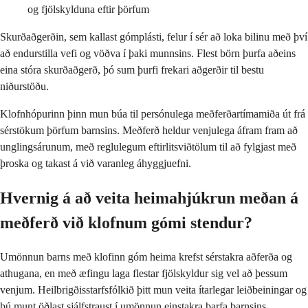
og fjölskylduna eftir þörfum
Skurðaðgerðin, sem kallast gómplásti, felur í sér að loka bilinu með því
að endurstilla vefi og vöðva í þaki munnsins. Flest börn þurfa aðeins
eina stóra skurðaðgerð, þó sum þurfi frekari aðgerðir til bestu
niðurstöðu.
Klofnhópurinn þinn mun búa til persónulega meðferðartímamiða út frá
sérstökum þörfum barnsins. Meðferð heldur venjulega áfram fram að
unglingsárunum, með reglulegum eftirlitsviðtölum til að fylgjast með
þroska og takast á við varanleg áhyggjuefni.
Hvernig á að veita heimahjúkrun meðan á
meðferð við klofnum gómi stendur?
Umönnun barns með klofinn góm heima krefst sérstakra aðferða og
athugana, en með æfingu laga flestar fjölskyldur sig vel að þessum
venjum. Heilbrigðisstarfsfólkið þitt mun veita ítarlegar leiðbeiningar og
þú munt öðlast sjálfstraust í umönnun einstakra þarfa barnsins.