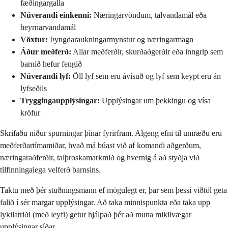
fæðingargalla
Núverandi einkenni:
Næringarvöndum, talvandamál eða
heyrnarvandamál
Vöxtur:
Þyngdaraukningarmynstur og næringarmagn
Áður meðferð:
Allar meðferðir, skurðaðgerðir eða inngrip sem
barnið hefur fengið
Núverandi lyf:
Öll lyf sem eru ávísuð og lyf sem keypt eru án
lyfseðils
Tryggingaupplýsingar:
Upplýsingar um þekkingu og vísa
kröfur
Skrifaðu niður spurningar þínar fyrirfram. Algeng efni til umræðu eru
meðferðartímamiðar, hvað má búast við af komandi aðgerðum,
næringaraðferðir, talþroskamarkmið og hvernig á að styðja við
tilfinningalega velferð barnsins.
Taktu með þér stuðningsmann ef mögulegt er, þar sem þessi viðtöl geta
falið í sér margar upplýsingar. Að taka minnispunkta eða taka upp
lykilatriði (með leyfi) getur hjálpað þér að muna mikilvægar
upplýsingar síðar.