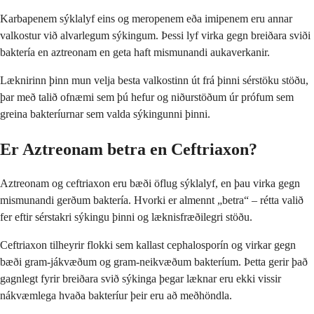
Karbapenem sýklalyf eins og meropenem eða imipenem eru annar
valkostur við alvarlegum sýkingum. Þessi lyf virka gegn breiðara sviði
baktería en aztreonam en geta haft mismunandi aukaverkanir.
Læknirinn þinn mun velja besta valkostinn út frá þinni sérstöku stöðu,
þar með talið ofnæmi sem þú hefur og niðurstöðum úr prófum sem
greina bakteríurnar sem valda sýkingunni þinni.
Er Aztreonam betra en Ceftriaxon?
Aztreonam og ceftriaxon eru bæði öflug sýklalyf, en þau virka gegn
mismunandi gerðum baktería. Hvorki er almennt „betra“ – rétta valið
fer eftir sérstakri sýkingu þinni og læknisfræðilegri stöðu.
Ceftriaxon tilheyrir flokki sem kallast cephalosporín og virkar gegn
bæði gram-jákvæðum og gram-neikvæðum bakteríum. Þetta gerir það
gagnlegt fyrir breiðara svið sýkinga þegar læknar eru ekki vissir
nákvæmlega hvaða bakteríur þeir eru að meðhöndla.