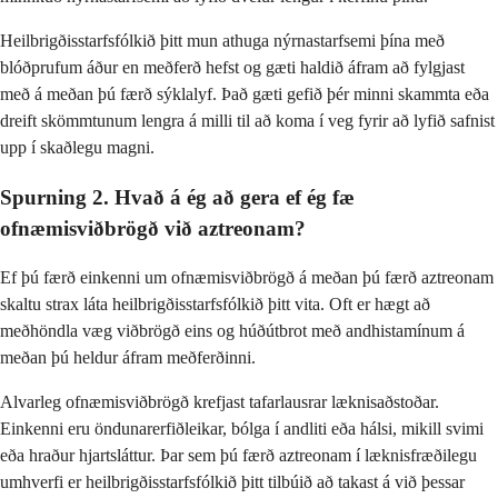
Heilbrigðisstarfsfólkið þitt mun athuga nýrnastarfsemi þína með
blóðprufum áður en meðferð hefst og gæti haldið áfram að fylgjast
með á meðan þú færð sýklalyf. Það gæti gefið þér minni skammta eða
dreift skömmtunum lengra á milli til að koma í veg fyrir að lyfið safnist
upp í skaðlegu magni.
Spurning 2. Hvað á ég að gera ef ég fæ
ofnæmisviðbrögð við aztreonam?
Ef þú færð einkenni um ofnæmisviðbrögð á meðan þú færð aztreonam
skaltu strax láta heilbrigðisstarfsfólkið þitt vita. Oft er hægt að
meðhöndla væg viðbrögð eins og húðútbrot með andhistamínum á
meðan þú heldur áfram meðferðinni.
Alvarleg ofnæmisviðbrögð krefjast tafarlausrar læknisaðstoðar.
Einkenni eru öndunarerfiðleikar, bólga í andliti eða hálsi, mikill svimi
eða hraður hjartsláttur. Þar sem þú færð aztreonam í læknisfræðilegu
umhverfi er heilbrigðisstarfsfólkið þitt tilbúið að takast á við þessar