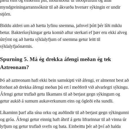
þætti eins og einkenni þín, niðurstöður úr blóðprufum og allar
myndgreiningarrannsóknir til að ákvarða hvenær sýkingin er undir
stjórn.
Biddu aldrei um að hætta lyfinu snemma, jafnvel þótt þér líði miklu
betur. Bakteríusýkingar geta komið aftur sterkari ef þær eru ekki alveg
útrýmt og að hætta sýklalyfjum of snemma getur leitt til
sýklalyfjaónæmis.
Spurning 5. Má ég drekka áfengi meðan ég tek
Aztreonam?
Þó að aztreonam hafi ekki bein samskipti við áfengi, er almennt best að
forðast að drekka áfengi meðan þú ert í meðferð við alvarlegri sýkingu.
Áfengi getur truflað getu líkamans til að berjast gegn sýkingum og
getur aukið á sumum aukaverkunum eins og ógleði eða sundli.
Líkaminn þarf alla sína orku og auðlindir til að berjast gegn sýkingunni
og gróa. Áfengi getur einnig haft áhrif á getu lifrarinnar til að vinna úr
lyfjum og getur truflað svefn og bata. Einbeittu þér að því að halda