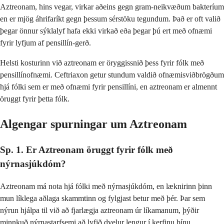
Aztreonam, hins vegar, virkar aðeins gegn gram-neikvæðum bakteríum
en er mjög áhrifaríkt gegn þessum sérstöku tegundum. Það er oft valið
þegar önnur sýklalyf hafa ekki virkað eða þegar þú ert með ofnæmi
fyrir lyfjum af pensillín-gerð.
Helsti kosturinn við aztreonam er öryggissnið þess fyrir fólk með
pensillínofnæmi. Ceftriaxon getur stundum valdið ofnæmisviðbrögðum
hjá fólki sem er með ofnæmi fyrir pensillíni, en aztreonam er almennt
öruggt fyrir þetta fólk.
Algengar spurningar um Aztreonam
Sp. 1. Er Aztreonam öruggt fyrir fólk með
nýrnasjúkdóm?
Aztreonam má nota hjá fólki með nýrnasjúkdóm, en læknirinn þinn
mun líklega aðlaga skammtinn og fylgjast betur með þér. Þar sem
nýrun hjálpa til við að fjarlægja aztreonam úr líkamanum, þýðir
minnkuð nýrnastarfsemi að lyfið dvelur lengur í kerfinu þínu.