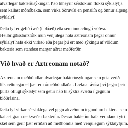
alvarlegar bakteríusýkingar. Það tilheyrir sérstökum flokki sýklalyfja
sem kallast mónóbakta, sem virka öðruvísi en pensilín og önnur algeng
sýklalyf.
Þetta lyf er gefið í æð (í bláæð) eða sem inndæling í vöðva.
Heilbrigðisstarfsfólk mun venjulega nota aztreonam þegar önnur
sýklalyf hafa ekki virkað eða þegar þú ert með sýkingu af völdum
baktería sem standast margar aðrar meðferðir.
Við hvað er Aztreonam notað?
Aztreonam meðhöndlar alvarlegar bakteríusýkingar sem geta verið
lífshættulegar ef þær eru ómeðhöndlaðar. Læknar ávísa því þegar þeir
þurfa öflugt sýklalyf sem getur náð til sýktra svæða í gegnum
blóðrásina.
Þetta lyf virkar sérstaklega vel gegn ákveðnum tegundum baktería sem
kallast gram-neikvæðar bakteríur. Þessar bakteríur hafa verndandi ytri
skel sem gerir þær erfiðari að meðhöndla með venjulegum sýklalyfjum.