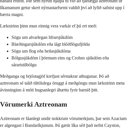
nánara eftirlit. Þar sem nýrun hjálpa til við að fjarlægja aztreonam úr
líkamanum getur skert nýrnastarfsemi valdið því að lyfið safnist upp í
hærra magni.
Læknirinn þinn mun einnig vera varkár ef þú ert með:
Sögu um alvarlegan lifrarsjúkdóm
Blæðingarsjúkdóm eða lágt blóðflögufjölda
Sögu um flog eða heilasjúkdóma
Bólgusjúkdóm í þörmum eins og Crohns sjúkdóm eða
sáraristilbólgu
Meðganga og brjóstagjöf krefjast sérstakrar athugunar. Þó að
aztreonam sé talið tiltölulega öruggt á meðgöngu mun læknirinn meta
ávinninginn á móti hugsanlegri áhættu fyrir barnið þitt.
Vörumerki Aztreonam
Aztreonam er fáanlegt undir nokkrum vörumerkjum, þar sem Azactam
er algengast í Bandaríkjunum. Þú gætir líka séð það nefnt Cayston,