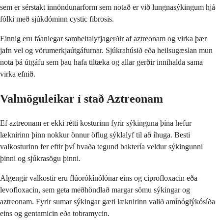
sem er sérstakt innöndunarform sem notað er við lungnasýkingum hjá
fólki með sjúkdóminn cystic fibrosis.
Einnig eru fáanlegar samheitalyfjagerðir af aztreonam og virka þær
jafn vel og vörumerkjaútgáfurnar. Sjúkrahúsið eða heilsugæslan mun
nota þá útgáfu sem þau hafa tiltæka og allar gerðir innihalda sama
virka efnið.
Valmöguleikar í stað Aztreonam
Ef aztreonam er ekki rétti kosturinn fyrir sýkinguna þína hefur
læknirinn þinn nokkur önnur öflug sýklalyf til að íhuga. Besti
valkosturinn fer eftir því hvaða tegund baktería veldur sýkingunni
þinni og sjúkrasögu þinni.
Algengir valkostir eru flúorókínólónar eins og ciprofloxacin eða
levofloxacin, sem geta meðhöndlað margar sömu sýkingar og
aztreonam. Fyrir sumar sýkingar gæti læknirinn valið amínóglýkósíða
eins og gentamicin eða tobramycin.