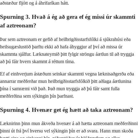
aðstæður fljótt og á áhrifaríkan hátt.
Spurning 3. Hvað á ég að gera ef ég missi úr skammti
af aztreonam?
Þar sem aztreonam er gefið af heilbrigðisstarfsfólki á sjúkrahúsi eða
heilsugæslustöð þarftu ekki að hafa áhyggjur af því að missa úr
skammta sjálfur. Læknateymið þitt fylgir ströngu áætlun til að tryggja
að þú fáir hvern skammt á réttum tíma.
Ef af einhverjum ástæðum seinkar skammti vegna læknisaðgerða eða
annarrar meðferðar mun heilbrigðisstarfsfólkið þitt aðlaga áætlunina
þína í samræmi við það. Það mun tryggja að þú fáir samt fulla
meðferðina sem sýkingin þín þarfnast.
Spurning 4. Hvenær get ég hætt að taka aztreonam?
Læknirinn þinn mun ákveða hvenær á að hætta aztreonam meðferðinni
þinni út frá því hversu vel sýkingin þín er að svara. Hann mun skoða