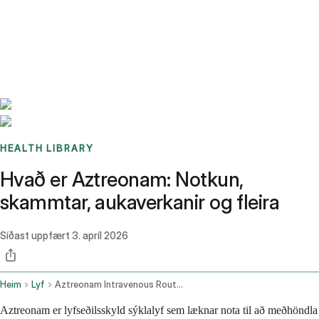
Benchmarks
Stories
FAQ
Sign up / Log in
HEALTH LIBRARY
Hvað er Aztreonam: Notkun,
skammtar, aukaverkanir og fleira
Síðast uppfært
3. apríl 2026
Heim
Lyf
Aztreonam Intravenous Route Injection Route
Aztreonam er lyfseðilsskyld sýklalyf sem læknar nota til að meðhöndla