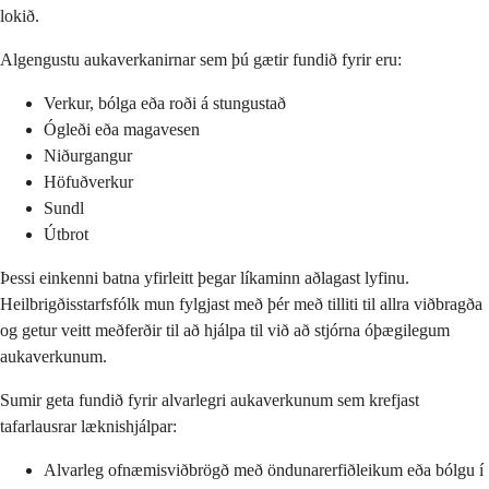
lokið.
Algengustu aukaverkanirnar sem þú gætir fundið fyrir eru:
Verkur, bólga eða roði á stungustað
Ógleði eða magavesen
Niðurgangur
Höfuðverkur
Sundl
Útbrot
Þessi einkenni batna yfirleitt þegar líkaminn aðlagast lyfinu.
Heilbrigðisstarfsfólk mun fylgjast með þér með tilliti til allra viðbragða
og getur veitt meðferðir til að hjálpa til við að stjórna óþægilegum
aukaverkunum.
Sumir geta fundið fyrir alvarlegri aukaverkunum sem krefjast
tafarlausrar læknishjálpar:
Alvarleg ofnæmisviðbrögð með öndunarerfiðleikum eða bólgu í