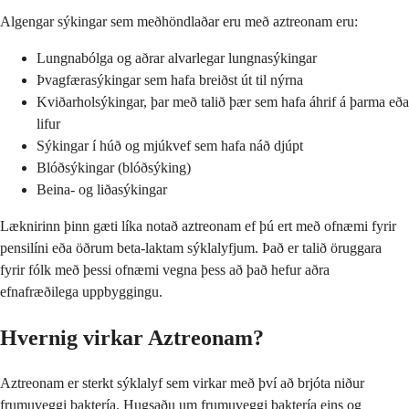
Algengar sýkingar sem meðhöndlaðar eru með aztreonam eru:
Lungnabólga og aðrar alvarlegar lungnasýkingar
Þvagfærasýkingar sem hafa breiðst út til nýrna
Kviðarholsýkingar, þar með talið þær sem hafa áhrif á þarma eða
lifur
Sýkingar í húð og mjúkvef sem hafa náð djúpt
Blóðsýkingar (blóðsýking)
Beina- og liðasýkingar
Læknirinn þinn gæti líka notað aztreonam ef þú ert með ofnæmi fyrir
pensilíni eða öðrum beta-laktam sýklalyfjum. Það er talið öruggara
fyrir fólk með þessi ofnæmi vegna þess að það hefur aðra
efnafræðilega uppbyggingu.
Hvernig virkar Aztreonam?
Aztreonam er sterkt sýklalyf sem virkar með því að brjóta niður
frumuveggi baktería. Hugsaðu um frumuveggi baktería eins og