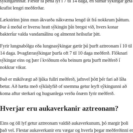
sýkingarinnar. Flestir fá þetta lyf í 7 til 14 daga, en sumar sýkingar geta
krafist lengri meðferðar.
Læknirinn þinn mun ákvarða nákvæma lengd út frá nokkrum þáttum.
Þar á meðal er hversu hratt sýkingin þín bregst við, hvers konar
bakteríur valda vandamálinu og almennt heilsufar þitt.
Fyrir lungnabólgu eða lungnasýkingar gætir þú þurft aztreonam í 10 til
14 daga. Þvagfærasýkingar þurfa oft 7 til 10 daga meðferð. Flóknari
sýkingar eins og þær í kviðnum eða beinum geta þurft meðferð í
nokkrar vikur.
Það er mikilvægt að ljúka fullri meðferð, jafnvel þótt þér fari að líða
betur. Að hætta með sýklalyfið of snemma getur leyft sýkingunni að
koma aftur sterkari og hugsanlega verða ónæm fyrir meðferð.
Hverjar eru aukaverkanir aztreonam?
Eins og öll lyf getur aztreonam valdið aukaverkunum, þó margir þoli
það vel. Flestar aukaverkanir eru vægar og hverfa þegar meðferðinni er