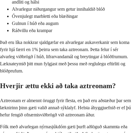
andliti og hálsi
Alvarlegur niðurgangur sem getur innihaldið blóð
Óvenjulegt marbletti eða blæðingar
Gulnun í húð eða augum
Ráðvillu eða krampar
Það eru líka nokkrar sjaldgæfar en alvarlegar aukaverkanir sem koma
fyrir hjá færri en 1% þeirra sem taka aztreonam. Þetta felur í sér
alvarleg viðbrögð í húð, lifrarvandamál og breytingar á blóðfrumum.
Læknateymið þitt mun fylgjast með þessu með reglulegu eftirliti og
blóðprufum.
Hverjir ættu ekki að taka aztreonam?
Aztreonam er almennt öruggt fyrir flesta, en það eru aðstæður þar sem
læknirinn þinn gæti valið annað sýklalyf. Helsta áhyggjuefnið er ef þú
hefur fengið ofnæmisviðbrögð við aztreonam áður.
Fólk með alvarlegan nýrnasjúkdóm gæti þurft aðlöguð skammta eða