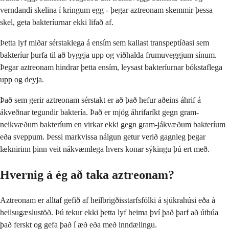
verndandi skelina í kringum egg - þegar aztreonam skemmir þessa
skel, geta bakteríurnar ekki lifað af.
Þetta lyf miðar sérstaklega á ensím sem kallast transpeptíðasi sem
bakteríur þurfa til að byggja upp og viðhalda frumuveggjum sínum.
Þegar aztreonam hindrar þetta ensím, leysast bakteríurnar bókstaflega
upp og deyja.
Það sem gerir aztreonam sérstakt er að það hefur aðeins áhrif á
ákveðnar tegundir baktería. Það er mjög áhrifaríkt gegn gram-
neikvæðum bakteríum en virkar ekki gegn gram-jákvæðum bakteríum
eða sveppum. Þessi markvissa nálgun getur verið gagnleg þegar
læknirinn þinn veit nákvæmlega hvers konar sýkingu þú ert með.
Hvernig á ég að taka aztreonam?
Aztreonam er alltaf gefið af heilbrigðisstarfsfólki á sjúkrahúsi eða á
heilsugæslustöð. Þú tekur ekki þetta lyf heima því það þarf að útbúa
það ferskt og gefa það í æð eða með inndælingu.