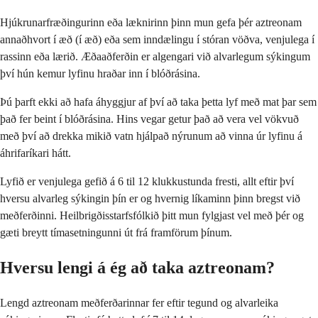
Hjúkrunarfræðingurinn eða læknirinn þinn mun gefa þér aztreonam
annaðhvort í æð (í æð) eða sem inndælingu í stóran vöðva, venjulega í
rassinn eða lærið. Æðaaðferðin er algengari við alvarlegum sýkingum
því hún kemur lyfinu hraðar inn í blóðrásina.
Þú þarft ekki að hafa áhyggjur af því að taka þetta lyf með mat þar sem
það fer beint í blóðrásina. Hins vegar getur það að vera vel vökvuð
með því að drekka mikið vatn hjálpað nýrunum að vinna úr lyfinu á
áhrifaríkari hátt.
Lyfið er venjulega gefið á 6 til 12 klukkustunda fresti, allt eftir því
hversu alvarleg sýkingin þín er og hvernig líkaminn þinn bregst við
meðferðinni. Heilbrigðisstarfsfólkið þitt mun fylgjast vel með þér og
gæti breytt tímasetningunni út frá framförum þínum.
Hversu lengi á ég að taka aztreonam?
Lengd aztreonam meðferðarinnar fer eftir tegund og alvarleika