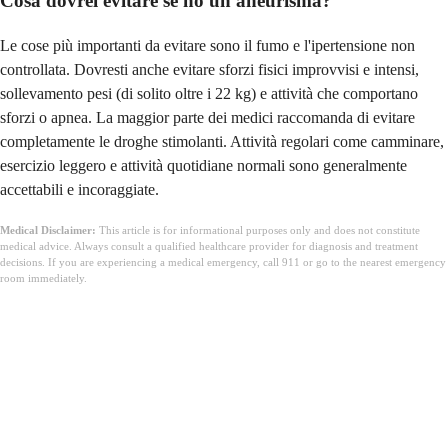
Cosa dovrei evitare se ho un aneurisma?
Le cose più importanti da evitare sono il fumo e l'ipertensione non
controllata. Dovresti anche evitare sforzi fisici improvvisi e intensi,
sollevamento pesi (di solito oltre i 22 kg) e attività che comportano
sforzi o apnea. La maggior parte dei medici raccomanda di evitare
completamente le droghe stimolanti. Attività regolari come camminare,
esercizio leggero e attività quotidiane normali sono generalmente
accettabili e incoraggiate.
Medical Disclaimer:
This article is for informational purposes only and does not constitute
medical advice. Always consult a qualified healthcare provider for diagnosis and treatment
decisions. If you are experiencing a medical emergency, call 911 or go to the nearest emergency
room immediately.