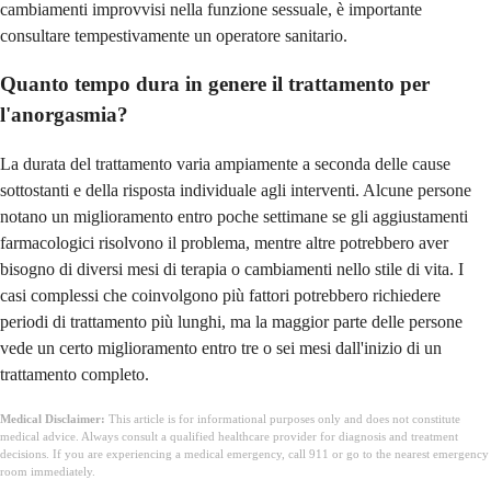
cambiamenti improvvisi nella funzione sessuale, è importante
consultare tempestivamente un operatore sanitario.
Quanto tempo dura in genere il trattamento per
l'anorgasmia?
La durata del trattamento varia ampiamente a seconda delle cause
sottostanti e della risposta individuale agli interventi. Alcune persone
notano un miglioramento entro poche settimane se gli aggiustamenti
farmacologici risolvono il problema, mentre altre potrebbero aver
bisogno di diversi mesi di terapia o cambiamenti nello stile di vita. I
casi complessi che coinvolgono più fattori potrebbero richiedere
periodi di trattamento più lunghi, ma la maggior parte delle persone
vede un certo miglioramento entro tre o sei mesi dall'inizio di un
trattamento completo.
Medical Disclaimer:
This article is for informational purposes only and does not constitute
medical advice. Always consult a qualified healthcare provider for diagnosis and treatment
decisions. If you are experiencing a medical emergency, call 911 or go to the nearest emergency
room immediately.