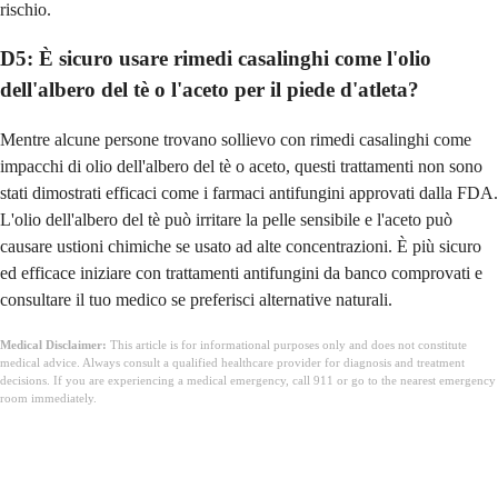
rischio.
D5: È sicuro usare rimedi casalinghi come l'olio
dell'albero del tè o l'aceto per il piede d'atleta?
Mentre alcune persone trovano sollievo con rimedi casalinghi come
impacchi di olio dell'albero del tè o aceto, questi trattamenti non sono
stati dimostrati efficaci come i farmaci antifungini approvati dalla FDA.
L'olio dell'albero del tè può irritare la pelle sensibile e l'aceto può
causare ustioni chimiche se usato ad alte concentrazioni. È più sicuro
ed efficace iniziare con trattamenti antifungini da banco comprovati e
consultare il tuo medico se preferisci alternative naturali.
Medical Disclaimer:
This article is for informational purposes only and does not constitute
medical advice. Always consult a qualified healthcare provider for diagnosis and treatment
decisions. If you are experiencing a medical emergency, call 911 or go to the nearest emergency
room immediately.