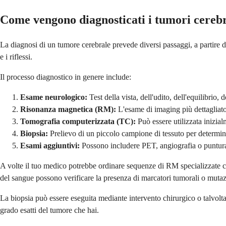
Come vengono diagnosticati i tumori cerebr
La diagnosi di un tumore cerebrale prevede diversi passaggi, a partire d
e i riflessi.
Il processo diagnostico in genere include:
Esame neurologico:
Test della vista, dell'udito, dell'equilibrio, 
Risonanza magnetica (RM):
L'esame di imaging più dettagliato
Tomografia computerizzata (TC):
Può essere utilizzata inizia
Biopsia:
Prelievo di un piccolo campione di tessuto per determina
Esami aggiuntivi:
Possono includere PET, angiografia o puntura 
A volte il tuo medico potrebbe ordinare sequenze di RM specializzate co
del sangue possono verificare la presenza di marcatori tumorali o mutaz
La biopsia può essere eseguita mediante intervento chirurgico o talvol
grado esatti del tumore che hai.