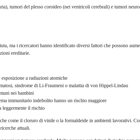
aria), tumori del plesso coroideo (nei ventricoli cerebrali) e tumori neur
ta, ma i ricercatori hanno identificato diversi fattori che possono aumen
zioni ereditarie.
o esposizione a radiazioni atomiche
matosi, sindrome di Li-Fraumeni o malattia di von Hippel-Lindau
comuni nei bambini
ema immunitario indebolito hanno un rischio maggiore
 leggermente il rischio
he come il cloruro di vinile o la formaldeide in ambienti lavorativi. Co
icerche attuali.