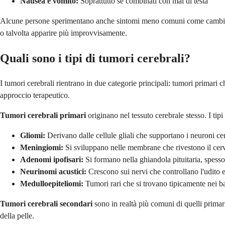
Nausea e vomito:
Soprattutto se combinati con mal di testa
Alcune persone sperimentano anche sintomi meno comuni come cambiament
o talvolta apparire più improvvisamente.
Quali sono i tipi di tumori cerebrali?
I tumori cerebrali rientrano in due categorie principali: tumori primari 
approccio terapeutico.
Tumori cerebrali primari
originano nel tessuto cerebrale stesso. I ti
Gliomi:
Derivano dalle cellule gliali che supportano i neuroni cer
Meningiomi:
Si sviluppano nelle membrane che rivestono il cervel
Adenomi ipofisari:
Si formano nella ghiandola pituitaria, spess
Neurinomi acustici:
Crescono sui nervi che controllano l'udito e 
Medulloepiteliomi:
Tumori rari che si trovano tipicamente nei 
Tumori cerebrali secondari
sono in realtà più comuni di quelli primari
della pelle.