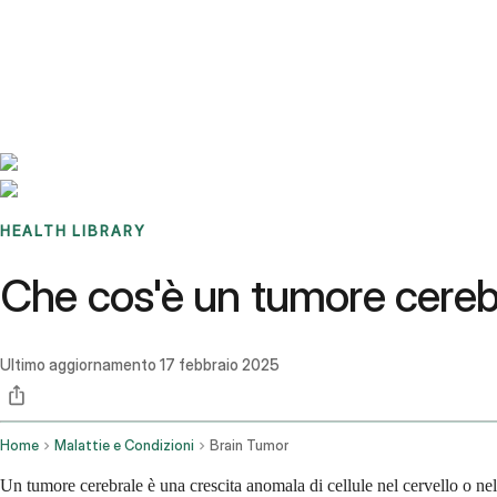
Benchmarks
Stories
FAQ
Sign up / Log in
HEALTH LIBRARY
Che cos'è un tumore cereb
Ultimo aggiornamento
17 febbraio 2025
Home
Malattie e Condizioni
Brain Tumor
Un tumore cerebrale è una crescita anomala di cellule nel cervello o ne