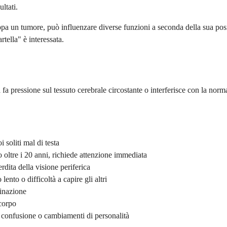
ltati.
iluppa un tumore, può influenzare diverse funzioni a seconda della sua po
tella" è interessata.
 fa pressione sul tessuto cerebrale circostante o interferisce con la nor
 soliti mal di testa
o oltre i 20 anni, richiede attenzione immediata
dita della visione periferica
ento o difficoltà a capire gli altri
dinazione
 corpo
, confusione o cambiamenti di personalità