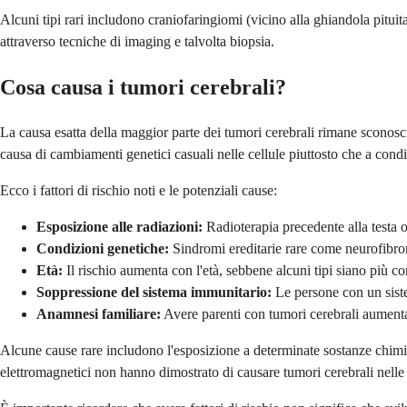
Alcuni tipi rari includono craniofaringiomi (vicino alla ghiandola pituit
attraverso tecniche di imaging e talvolta biopsia.
Cosa causa i tumori cerebrali?
La causa esatta della maggior parte dei tumori cerebrali rimane sconosciu
causa di cambiamenti genetici casuali nelle cellule piuttosto che a condi
Ecco i fattori di rischio noti e le potenziali cause:
Esposizione alle radiazioni:
Radioterapia precedente alla testa 
Condizioni genetiche:
Sindromi ereditarie rare come neurofibro
Età:
Il rischio aumenta con l'età, sebbene alcuni tipi siano più 
Soppressione del sistema immunitario:
Le persone con un sist
Anamnesi familiare:
Avere parenti con tumori cerebrali aumenta
Alcune cause rare includono l'esposizione a determinate sostanze chimic
elettromagnetici non hanno dimostrato di causare tumori cerebrali nelle r