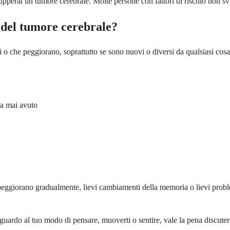
lupperai un tumore cerebrale. Molte persone con fattori di rischio non svi
 del tumore cerebrale?
nti o che peggiorano, soprattutto se sono nuovi o diversi da qualsiasi c
ia mai avuto
peggiorano gradualmente, lievi cambiamenti della memoria o lievi prob
 riguardo al tuo modo di pensare, muoverti o sentire, vale la pena discut