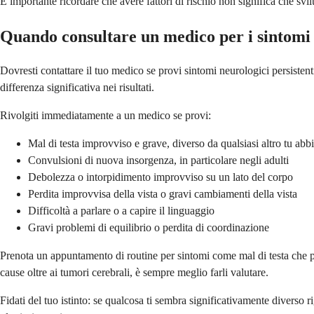
È importante ricordare che avere fattori di rischio non significa che svi
Quando consultare un medico per i sintomi
Dovresti contattare il tuo medico se provi sintomi neurologici persiste
differenza significativa nei risultati.
Rivolgiti immediatamente a un medico se provi:
Mal di testa improvviso e grave, diverso da qualsiasi altro tu abb
Convulsioni di nuova insorgenza, in particolare negli adulti
Debolezza o intorpidimento improvviso su un lato del corpo
Perdita improvvisa della vista o gravi cambiamenti della vista
Difficoltà a parlare o a capire il linguaggio
Gravi problemi di equilibrio o perdita di coordinazione
Prenota un appuntamento di routine per sintomi come mal di testa che 
cause oltre ai tumori cerebrali, è sempre meglio farli valutare.
Fidati del tuo istinto: se qualcosa ti sembra significativamente diverso