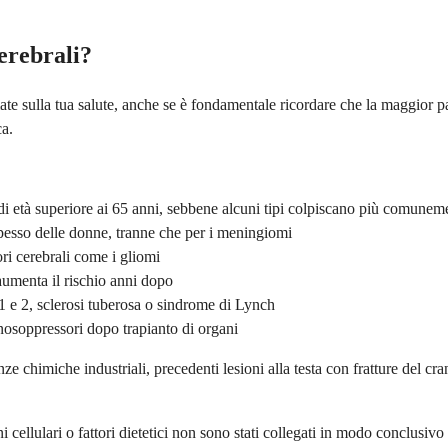
cerebrali?
mate sulla tua salute, anche se è fondamentale ricordare che la maggior p
ca.
 di età superiore ai 65 anni, sebbene alcuni tipi colpiscano più comunem
pesso delle donne, tranne che per i meningiomi
ori cerebrali come i gliomi
 aumenta il rischio anni dopo
 e 2, sclerosi tuberosa o sindrome di Lynch
oppressori dopo trapianto di organi
nze chimiche industriali, precedenti lesioni alla testa con fratture del c
ni cellulari o fattori dietetici non sono stati collegati in modo conclusivo