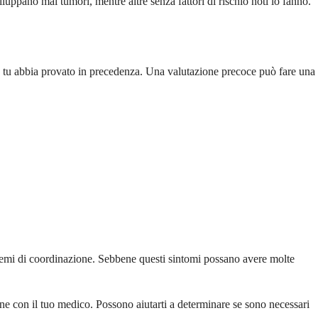
luppano mai tumori, mentre altre senza fattori di rischio noti lo fanno.
osa tu abbia provato in precedenza. Una valutazione precoce può fare una
lemi di coordinazione. Sebbene questi sintomi possano avere molte
erne con il tuo medico. Possono aiutarti a determinare se sono necessari