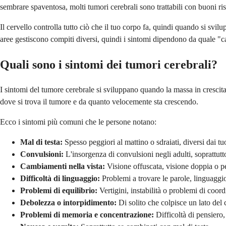
sembrare spaventosa, molti tumori cerebrali sono trattabili con buoni risu
Il cervello controlla tutto ciò che il tuo corpo fa, quindi quando si sv
aree gestiscono compiti diversi, quindi i sintomi dipendono da quale "car
Quali sono i sintomi dei tumori cerebrali?
I sintomi del tumore cerebrale si sviluppano quando la massa in crescita
dove si trova il tumore e da quanto velocemente sta crescendo.
Ecco i sintomi più comuni che le persone notano:
Mal di testa:
Spesso peggiori al mattino o sdraiati, diversi dai tuoi
Convulsioni:
L'insorgenza di convulsioni negli adulti, soprattutt
Cambiamenti nella vista:
Visione offuscata, visione doppia o per
Difficoltà di linguaggio:
Problemi a trovare le parole, linguaggio l
Problemi di equilibrio:
Vertigini, instabilità o problemi di coor
Debolezza o intorpidimento:
Di solito che colpisce un lato del
Problemi di memoria e concentrazione:
Difficoltà di pensiero