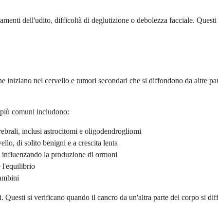
i dell'udito, difficoltà di deglutizione o debolezza facciale. Questi 
che iniziano nel cervello e tumori secondari che si diffondono da altre pa
pi più comuni includono:
ebrali, inclusi astrocitomi e oligodendrogliomi
lo, di solito benigni e a crescita lenta
o influenzando la produzione di ormoni
l'equilibrio
bambini
. Questi si verificano quando il cancro da un'altra parte del corpo si di