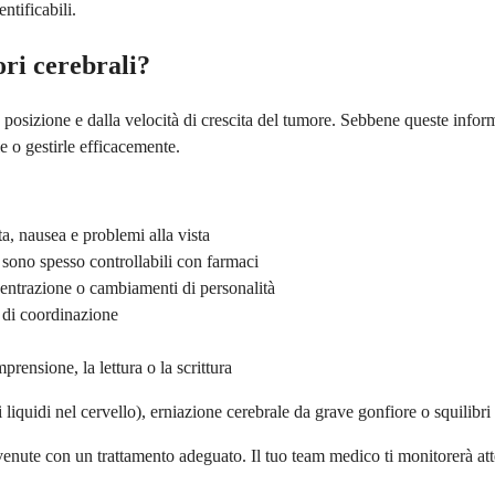
ntificabili.
ori cerebrali?
posizione e dalla velocità di crescita del tumore. Sebbene queste infor
e o gestirle efficacemente.
ta, nausea e problemi alla vista
sono spesso controllabili con farmaci
entrazione o cambiamenti di personalità
 di coordinazione
prensione, la lettura o la scrittura
quidi nel cervello), erniazione cerebrale da grave gonfiore o squilibri o
nute con un trattamento adeguato. Il tuo team medico ti monitorerà atten