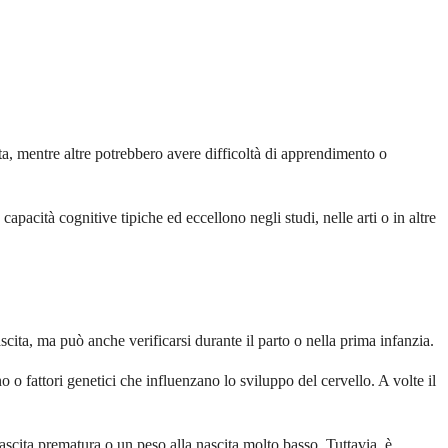
ta, mentre altre potrebbero avere difficoltà di apprendimento o
pacità cognitive tipiche ed eccellono negli studi, nelle arti o in altre
cita, ma può anche verificarsi durante il parto o nella prima infanzia.
o fattori genetici che influenzano lo sviluppo del cervello. A volte il
ascita prematura o un peso alla nascita molto basso. Tuttavia, è