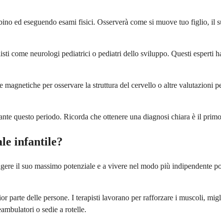
ino ed eseguendo esami fisici. Osserverà come si muove tuo figlio, il suo
isti come neurologi pediatrici o pediatri dello sviluppo. Questi esperti 
agnetiche per osservare la struttura del cervello o altre valutazioni per 
nte questo periodo. Ricorda che ottenere una diagnosi chiara è il primo p
le infantile?
ungere il suo massimo potenziale e a vivere nel modo più indipendente po
gior parte delle persone. I terapisti lavorano per rafforzare i muscoli, m
eambulatori o sedie a rotelle.