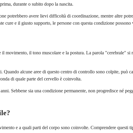
rima, durante o subito dopo la nascita.
 potrebbero avere lievi difficoltà di coordinazione, mentre altre potre
e cure e il giusto supporto, le persone con questa condizione possono vi
il movimento, il tono muscolare e la postura. La parola "cerebrale" si rif
enti. Quando alcune aree di questo centro di controllo sono colpite, può
conda di quale parte del cervello è coinvolta.
 2 anni. Sebbene sia una condizione permanente, non progredisce né peg
ile?
ovimento e a quali parti del corpo sono coinvolte. Comprendere questi tip