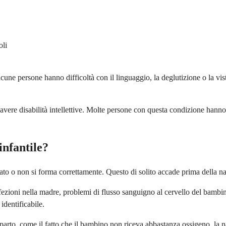
oli
cune persone hanno difficoltà con il linguaggio, la deglutizione o la vis
ere disabilità intellettive. Molte persone con questa condizione hanno ca
infantile?
to o non si forma correttamente. Questo di solito accade prima della nas
zioni nella madre, problemi di flusso sanguigno al cervello del bambino 
dentificabile.
parto, come il fatto che il bambino non riceva abbastanza ossigeno, la n