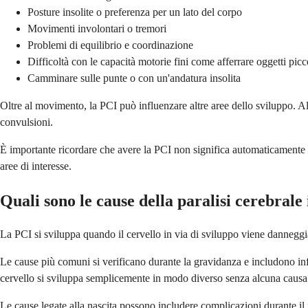
Posture insolite o preferenza per un lato del corpo
Movimenti involontari o tremori
Problemi di equilibrio e coordinazione
Difficoltà con le capacità motorie fini come afferrare oggetti picc
Camminare sulle punte o con un'andatura insolita
Oltre al movimento, la PCI può influenzare altre aree dello sviluppo. Al
convulsioni.
È importante ricordare che avere la PCI non significa automaticamente av
aree di interesse.
Quali sono le cause della paralisi cerebrale 
La PCI si sviluppa quando il cervello in via di sviluppo viene danneggia
Le cause più comuni si verificano durante la gravidanza e includono infe
cervello si sviluppa semplicemente in modo diverso senza alcuna causa i
Le cause legate alla nascita possono includere complicazioni durante il 