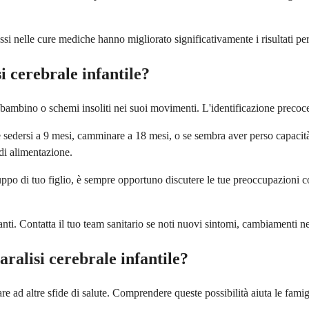
ssi nelle cure mediche hanno migliorato significativamente i risultati pe
 cerebrale infantile?
o bambino o schemi insoliti nei suoi movimenti. L'identificazione precoce 
me sedersi a 9 mesi, camminare a 18 mesi, o se sembra aver perso capaci
 di alimentazione.
luppo di tuo figlio, è sempre opportuno discutere le tue preoccupazioni c
anti. Contatta il tuo team sanitario se noti nuovi sintomi, cambiamenti n
aralisi cerebrale infantile?
 ad altre sfide di salute. Comprendere queste possibilità aiuta le famig