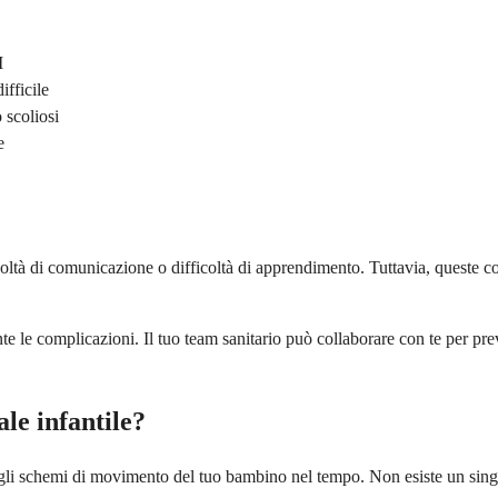
I
ifficile
 scoliosi
e
oltà di comunicazione o difficoltà di apprendimento. Tuttavia, queste c
nte le complicazioni. Il tuo team sanitario può collaborare con te per p
le infantile?
gli schemi di movimento del tuo bambino nel tempo. Non esiste un singol