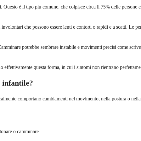
si. Questo è il tipo più comune, che colpisce circa il 75% delle persone c
nvolontari che possono essere lenti e contorti o rapidi e a scatti. Le p
 Camminare potrebbe sembrare instabile e movimenti precisi come scrivere
o effettivamente questa forma, in cui i sintomi non rientrano perfettame
 infantile?
almente comportano cambiamenti nel movimento, nella postura o nella co
ttonare o camminare