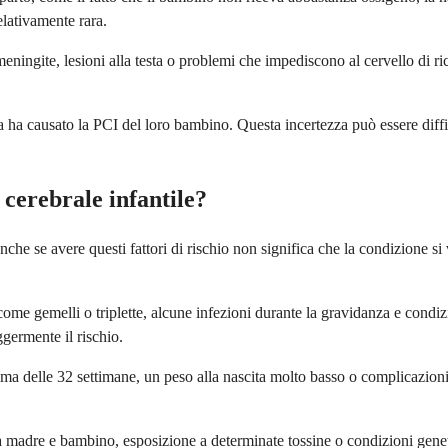
elativamente rara.
meningite, lesioni alla testa o problemi che impediscono al cervello di 
sa ha causato la PCI del loro bambino. Questa incertezza può essere diff
i cerebrale infantile?
nche se avere questi fattori di rischio non significa che la condizione si
e come gemelli o triplette, alcune infezioni durante la gravidanza e cond
ermente il rischio.
 prima delle 32 settimane, un peso alla nascita molto basso o complicazio
a madre e bambino, esposizione a determinate tossine o condizioni genet