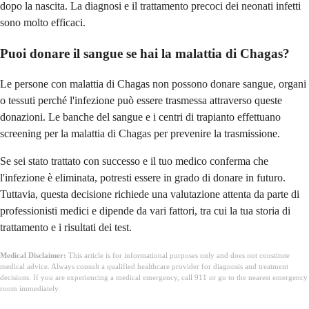
dopo la nascita. La diagnosi e il trattamento precoci dei neonati infetti
sono molto efficaci.
Puoi donare il sangue se hai la malattia di Chagas?
Le persone con malattia di Chagas non possono donare sangue, organi
o tessuti perché l'infezione può essere trasmessa attraverso queste
donazioni. Le banche del sangue e i centri di trapianto effettuano
screening per la malattia di Chagas per prevenire la trasmissione.
Se sei stato trattato con successo e il tuo medico conferma che
l'infezione è eliminata, potresti essere in grado di donare in futuro.
Tuttavia, questa decisione richiede una valutazione attenta da parte di
professionisti medici e dipende da vari fattori, tra cui la tua storia di
trattamento e i risultati dei test.
Medical Disclaimer:
This article is for informational purposes only and does not constitute
medical advice. Always consult a qualified healthcare provider for diagnosis and treatment
decisions. If you are experiencing a medical emergency, call 911 or go to the nearest emergency
room immediately.