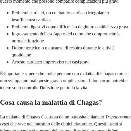
questo momento che possono comparire complicazioni più gravi:
Problemi cardiaci, tra cui battito cardiaco irregolare o
insufficienza cardiaca
Problemi digestivi come difficoltà a deglutire o stitichezza grave
Ingrossamento dell'esofago o del colon che compromette la
normale funzione
Dolore toracico o mancanza di respiro durante le attività
quotidiane
Arresto cardiaco improvviso nei casi gravi
È importante sapere che molte persone con malattia di Chagas cronica
non sviluppano mai queste gravi complicazioni. Il tuo corpo potrebbe
tenere sotto controllo l'infezione per tutta la vita.
Cosa causa la malattia di Chagas?
La malattia di Chagas è causata da un parassita chiamato
Trypanosoma
cruzi
che vive nell'intestino delle cimici triatomine. Questi insetti si
infettano quando si nutrono del sangue di animali o umani infetti.