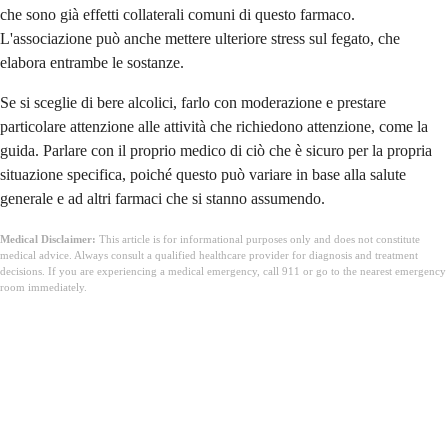
che sono già effetti collaterali comuni di questo farmaco.
L'associazione può anche mettere ulteriore stress sul fegato, che
elabora entrambe le sostanze.
Se si sceglie di bere alcolici, farlo con moderazione e prestare
particolare attenzione alle attività che richiedono attenzione, come la
guida. Parlare con il proprio medico di ciò che è sicuro per la propria
situazione specifica, poiché questo può variare in base alla salute
generale e ad altri farmaci che si stanno assumendo.
Medical Disclaimer:
This article is for informational purposes only and does not constitute
medical advice. Always consult a qualified healthcare provider for diagnosis and treatment
decisions. If you are experiencing a medical emergency, call 911 or go to the nearest emergency
room immediately.