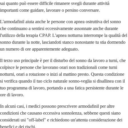
sai quanto può essere difficile rimanere svegli durante attività
importanti come guidare, lavorare o persino conversare.
L'armodafinil aiuta anche le persone con apnea ostruttiva del sonno
che continuano a sentirsi eccessivamente assonnate anche durante
l'utilizzo della terapia CPAP. L'apnea notturna interrompe la qualità del
sonno durante la notte, lasciandoti stanco nonostante tu stia dormendo
un numero di ore apparentemente adeguato.
Il terzo uso principale è per il disturbo del sonno da lavoro a turni, che
colpisce le persone che lavorano orari non tradizionali come turni
notturni, orari a rotazione o inizi al mattino presto. Questa condizione
si verifica quando il tuo ciclo naturale sonno-veglia si disallinea con il
tuo programma di lavoro, portando a una fatica persistente durante le
ore di lavoro.
In alcuni casi, i medici possono prescrivere armodafinil per altre
condizioni che causano eccessiva sonnolenza, sebbene questi siano
considerati usi "off-label" e richiedono un'attenta considerazione dei
benefici e dei rischi.