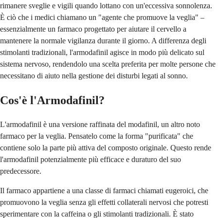
rimanere sveglie e vigili quando lottano con un'eccessiva sonnolenza.
È ciò che i medici chiamano un "agente che promuove la veglia" –
essenzialmente un farmaco progettato per aiutare il cervello a
mantenere la normale vigilanza durante il giorno. A differenza degli
stimolanti tradizionali, l'armodafinil agisce in modo più delicato sul
sistema nervoso, rendendolo una scelta preferita per molte persone che
necessitano di aiuto nella gestione dei disturbi legati al sonno.
Cos'è l'Armodafinil?
L'armodafinil è una versione raffinata del modafinil, un altro noto
farmaco per la veglia. Pensatelo come la forma "purificata" che
contiene solo la parte più attiva del composto originale. Questo rende
l'armodafinil potenzialmente più efficace e duraturo del suo
predecessore.
Il farmaco appartiene a una classe di farmaci chiamati eugeroici, che
promuovono la veglia senza gli effetti collaterali nervosi che potresti
sperimentare con la caffeina o gli stimolanti tradizionali. È stato