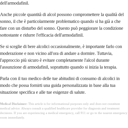
dell'armodafinil.
Anche piccole quantità di alcol possono compromettere la qualità del
sonno, il che è particolarmente problematico quando si ha già a che
fare con un disturbo del sonno. Questo può peggiorare la condizione
sottostante e ridurre l'efficacia dell'armodafinil.
Se si sceglie di bere alcolici occasionalmente, è importante farlo con
moderazione e non vicino all'ora di andare a dormire. Tuttavia,
l'approccio più sicuro è evitare completamente l'alcol durante
l'assunzione di armodafinil, soprattutto quando si inizia la terapia.
Parla con il tuo medico delle tue abitudini di consumo di alcolici in
modo che possa fornirti una guida personalizzata in base alla tua
situazione specifica e alle tue esigenze di salute.
Medical Disclaimer:
This article is for informational purposes only and does not constitute
medical advice. Always consult a qualified healthcare provider for diagnosis and treatment
decisions. If you are experiencing a medical emergency, call 911 or go to the nearest emergency
room immediately.